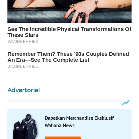
WAHANA
SPORT
WAHANA
UMKM
WAHANA
SELEB
WAHANA
Advertorial
PERSONA
WAHANA
OTOMOTIF
Dapatkan Merchandise Eksklusif
Wahana News
WAHANA
HEALTH