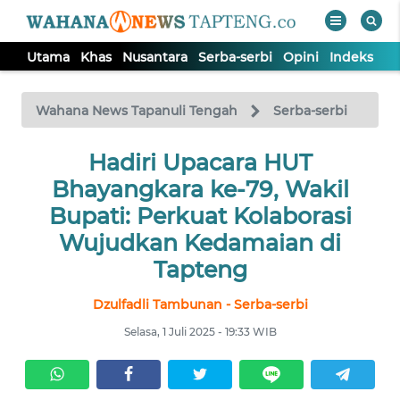
Utama
Khas
Nusantara
Serba-serbi
Opini
Indeks
WAHANA
Tutup
TV
Wahana News Tapanuli Tengah
Serba-serbi
Hadiri Upacara HUT
UTAMA
Bhayangkara ke-79, Wakil
KHAS
Bupati: Perkuat Kolaborasi
Wujudkan Kedamaian di
NUSANTARA
Tapteng
Dzulfadli Tambunan - Serba-serbi
SERBA-
SERBI
Selasa, 1 Juli 2025 - 19:33 WIB
OPINI