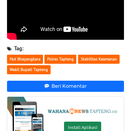
WN
NUSANTARA
WN
JOGJA
Tag:
WN
Hut Bhayangkara
Polres Tapteng
Stabilitas Keamanan
JATIM
Wakil Bupati Tapteng
WN
BALI
Beri Komentar
WN
KALBAR
WN
Install Aplikasi
KALTENG