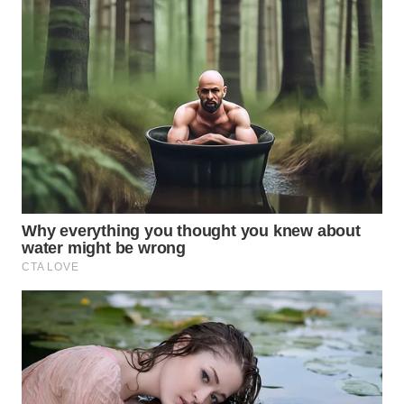
SURABAYA
WN
NATUNA
WN
BINTAN
WN
MANDALIKA
WN
LIKUPANG
WN
LABUANBAJO
WN
BORNEO