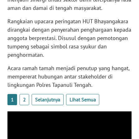
aman dan damai di tengah masyarakat.
WN
Rangkaian upacara peringatan HUT Bhayangakara
BABEL
dirangkai dengan penyerahan penghargaan kepada
anggota berprestasi. Disusul dengan pemotongan
WN
tumpeng sebagai simbol rasa syukur dan
SUMBAR
penghormatan.
WN
Acara ramah tamah menjadi penutup yang hangat,
SUMSEL
mempererat hubungan antar stakeholder di
lingkungan Polres Tapanuli Tengah.
WN
BENGKULU
1
2
Selanjutnya
Lihat Semua
WN
LAMPUNG
WN
JATENG