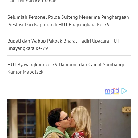
Dari TNI dan Kelurahan
WN
Sejumlah Personel Polda Sulteng Menerima Penghargaan
MALUKU
Prestasi Dari Kapolda di HUT Bhayangkara Ke-79
WN
Bupati dan Wabup Pakpak Bharat Hadiri Upacara HUT
MALUT
Bhayangkara ke-79
WN
HUT Byayangkara ke-79 Danramil dan Camat Sambangi
DAIRI
Kantor Mapolsek
WN
DANAU
TOBA
WN
NIAS
WN