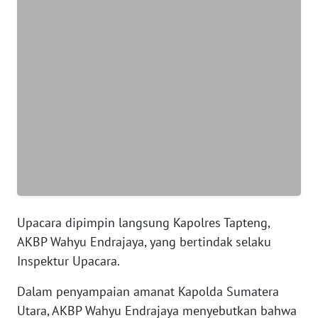
WN
BANTEN
WN
NTT
WN
KEPRI
WN
PAPUA
Upacara dipimpin langsung Kapolres Tapteng,
WN
AKBP Wahyu Endrajaya, yang bertindak selaku
PAPUA
Inspektur Upacara.
BARAT
Dalam penyampaian amanat Kapolda Sumatera
WN
Utara, AKBP Wahyu Endrajaya menyebutkan bahwa