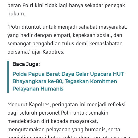
RIAU
peran Polri kini tidak lagi hanya sekadar penegak
hukum.
WN
SERAMBI
“Polri dituntut untuk menjadi sahabat masyarakat,
yang hadir dengan empati, kepekaan sosial, dan
WN
semangat pengabdian tulus demi kemaslahatan
JAMBI
bersama,” ujar Kapolres.
WN
Baca Juga:
SULTRA
Polda Papua Barat Daya Gelar Upacara HUT
Bhayangkara ke-80, Tegaskan Komitmen
WN
Pelayanan Humanis
NTB
Menurut Kapolres, peringatan ini menjadi refleksi
WN
bagi seluruh personel Polri untuk semakin
SULTENG
mendekatkan diri kepada masyarakat,
mengutamakan pelayanan yang humanis, serta
WN
menjalin sinergi lintas sektor demi terciptanya rasa
SULBAR