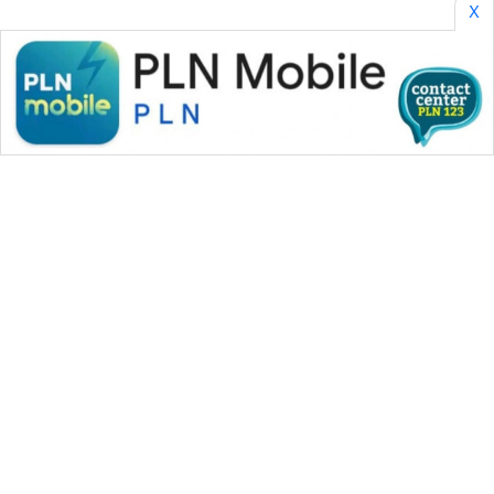
X
WAHANA MEDIA GROUP
|
|
|
WAHANA NEWS co
WAHANA TANI
WAHANA ADVOKAT
|
|
WAHANA INFRASTRUKTUR
WAHANA KONSUMEN
|
|
|
WAHANA LISTRIK
WAHANA TRAVEL
WAHANA TV