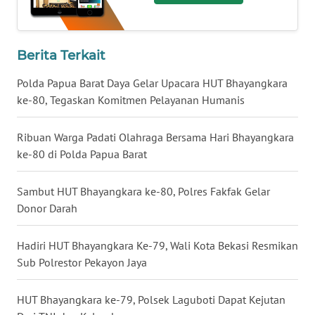
WN
KALTARA
Berita Terkait
Polda Papua Barat Daya Gelar Upacara HUT Bhayangkara
WN
KALSEL
ke-80, Tegaskan Komitmen Pelayanan Humanis
WN
Ribuan Warga Padati Olahraga Bersama Hari Bhayangkara
KALTIM
ke-80 di Polda Papua Barat
WN
Sambut HUT Bhayangkara ke-80, Polres Fakfak Gelar
SULSEL
Donor Darah
WN
Hadiri HUT Bhayangkara Ke-79, Wali Kota Bekasi Resmikan
GORONTALO
Sub Polrestor Pekayon Jaya
WN
HUT Bhayangkara ke-79, Polsek Laguboti Dapat Kejutan
SULUT