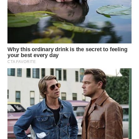
Wahana
Media
Group
WAHANA
NEWS
WAHANA
TANI
WAHANA
ADVOKAT
WAHANA
INFRASTRUKTUR
WAHANA
KONSUMEN