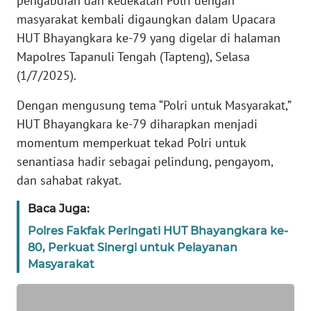
pengabdian dan kedekatan Polri dengan
REDAKSI
masyarakat kembali digaungkan dalam Upacara
HUT Bhayangkara ke-79 yang digelar di halaman
KARIR
Mapolres Tapanuli Tengah (Tapteng), Selasa
(1/7/2025).
DISCLAIMER
Dengan mengusung tema “Polri untuk Masyarakat,”
Wahana
HUT Bhayangkara ke-79 diharapkan menjadi
News
momentum memperkuat tekad Polri untuk
Regional
senantiasa hadir sebagai pelindung, pengayom,
dan sahabat rakyat.
WN
SUMUT
Baca Juga:
Polres Fakfak Peringati HUT Bhayangkara ke-
WN
80, Perkuat Sinergi untuk Pelayanan
JAKARTA
Masyarakat
WN
JABAR