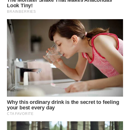
WN
PRIANGAN
TIMUR
WN
SEMARANG
WN
SOLO
WN
BOROBUDUR
WN
MADURA
WN