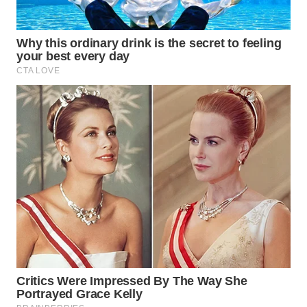
WN
TAPANULI
TENGAH
WN DELI
SERDANG
WN
TEBING
TINGGI
WN
PAKPAK
WN
KARAWANG
WN