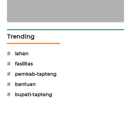
KARING
NEWS
JURNAL
Trending
MARITIM
#
lahan
HUMBANG
NEWS
#
fasilitas
#
pemkab-tapteng
GARONGGANG
NEWS
#
bantuan
#
bupati-tapteng
FISUELRI
ID
ENERGI
NEWS