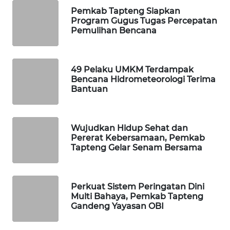
ID
Pemkab Tapteng Siapkan
Program Gugus Tugas Percepatan
MAWAKA
Pemulihan Bencana
ID
MARTABAT
49 Pelaku UMKM Terdampak
NET
Bencana Hidrometeorologi Terima
Bantuan
PLN
WATCH
Wujudkan Hidup Sehat dan
Pererat Kebersamaan, Pemkab
MKLI
Tapteng Gelar Senam Bersama
LPKKI
Perkuat Sistem Peringatan Dini
Multi Bahaya, Pemkab Tapteng
LKKI
Gandeng Yayasan OBI
KOPEKLIN