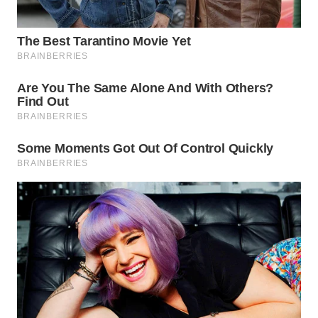
WAHANA
LISTRIK
WAHANA
TRAVEL
WAHANA
TV
WAHANANEWS
ID
WAHANANEWS
CO ID
WAHANANEWS
NET