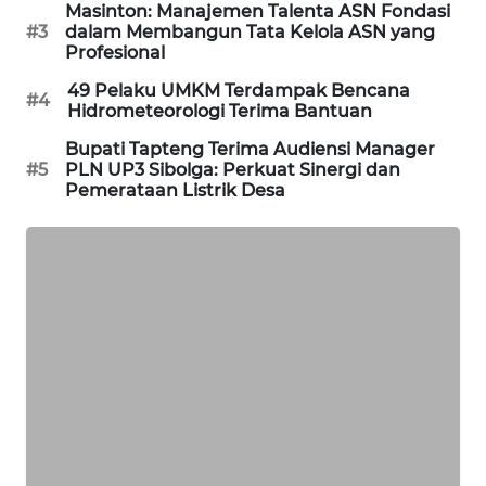
Masinton: Manajemen Talenta ASN Fondasi
#3
dalam Membangun Tata Kelola ASN yang
Profesional
SIBARAGAS
NEWS
49 Pelaku UMKM Terdampak Bencana
#4
Hidrometeorologi Terima Bantuan
METRO
Bupati Tapteng Terima Audiensi Manager
SIANTAR
#5
PLN UP3 Sibolga: Perkuat Sinergi dan
NEWS
Pemerataan Listrik Desa
METRO
MEDAN
NEWS
METRO
JAKARTA
NEWS
KRT
NEWS