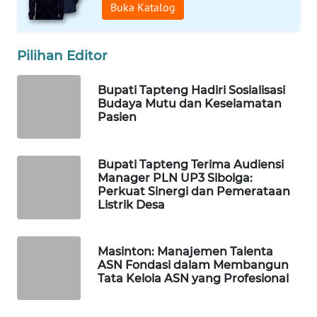
Buka Katalog
WAHANA
DESA
Pilihan Editor
WISATA
Bupati Tapteng Hadiri Sosialisasi
LAPAK
Budaya Mutu dan Keselamatan
WAHANA
Pasien
Wahana
Network
Bupati Tapteng Terima Audiensi
Manager PLN UP3 Sibolga:
Perkuat Sinergi dan Pemerataan
KONSUMEN
Listrik Desa
LISTRIK
Masinton: Manajemen Talenta
MASYARAKAT
ASN Fondasi dalam Membangun
KELISTRIKAN
Tata Kelola ASN yang Profesional
WALINKI