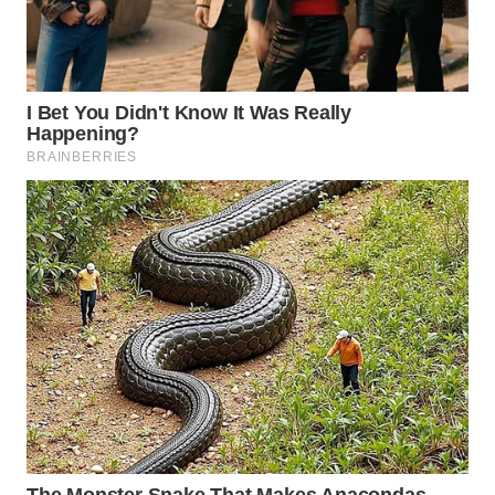
WN
INDRAMAYU
WN
KUNINGAN
WN
MAJALENGKA
WN
SUBANG
WN
SUKABUMI
WN
PURWAKARTA