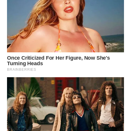
WN
SUMEDANG
WN
CIANJUR
WN
KEPULAUAN
SERIBU
WN
TANGERANG
WN
BINJAI
WN
CIREBON