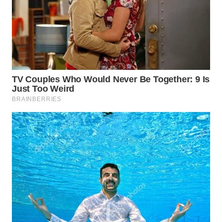
LANGKAT
WN
TAPANULI
SELATAN
WN
TANJUNG
LESUNG
WN
KARO
WN
SIMALUNGUN
WN
LABUHANBATU