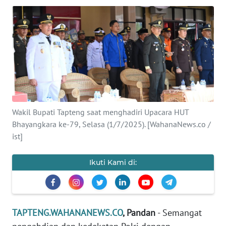
Informasi
INDEKS
BERITA
KONTAK
KAMI
Wakil Bupati Tapteng saat menghadiri Upacara HUT
INFO
IKLAN
Bhayangkara ke-79, Selasa (1/7/2025). [WahanaNews.co /
ist]
TENTANG
KAMI
Ikuti Kami di:
PEDOMAN
MEDIA
SIBER
TAPTENG.WAHANANEWS.CO
, Pandan
- Semangat