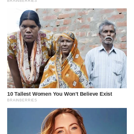
BEKASI
WN
BOGOR
WN
DEPOK
WN
TAPANULI
UTARA
WN
SAMOSIR
WN
PADANG
LAWAS