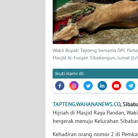
KARIR
DISCLAIMER
Wahana
Wakil Bupati Tapteng bersama DPC Part
News
Regional
Masjid Al-Furqan Sibabangun, Jumat (6
WN
Ikuti Kami di:
SUMUT
WN
JAKARTA
TAPTENG.WAHANANEWS.CO
, Siba
Hijriah di Masjid Raya Pandan, Wak
WN
bergerak menuju Kelurahan Sibaba
JABAR
Kehadiran orang nomor 2 di Pemkab