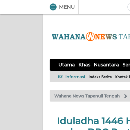
MENU
WAHANA
Tutup
TV
UTAMA
KHAS
Utama
Khas
Nusantara
Ser
NUSANTARA
Informasi
Indeks Berita
Kontak 
SERBA-
Wahana News Tapanuli Tengah
SERBI
OPINI
Iduladha 1446 
Informasi