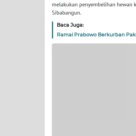
WN
melakukan penyembelihan hewan ku
BANTEN
Sibabangun.
Baca Juga:
WN
NTT
Ramai Prabowo Berkurban Paka
WN
KEPRI
WN
PAPUA
WN
PAPUA
BARAT
WN
RIAU