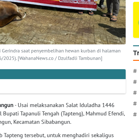
ai Gerindra saat penyembelihan hewan kurban di halaman
T
/6/2025). [WahanaNews.co / Dzulfadli Tambunan]
#
#
#
#
bangun
- Usai melaksanakan Salat Iduladha 1446
il Bupati Tapanuli Tengah (Tapteng), Mahmud Efendi,
#
ngun, Kecamatan Sibabangun.
 Tapteng tersebut, untuk menghadiri sekaligus