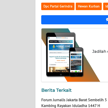
WN
Dpc Partai Gerindra
Hewan Kurban
I
KALTARA
WN
KALSEL
WN
KALTIM
Jadilah
WN
SULSEL
WN
GORONTALO
Berita Terkait
WN
SULUT
Forum Jurnalis Jakarta Barat Sembelih 5
Kambing Rayakan Iduladha 1447 H