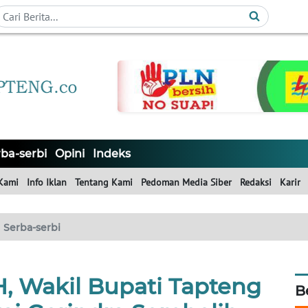
ba-serbi
Opini
Indeks
Kami
Info Iklan
Tentang Kami
Pedoman Media Siber
Redaksi
Karir
Serba-serbi
H, Wakil Bupati Tapteng
B