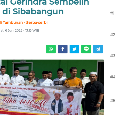
ai Gerindra Sembelih
 di Sibabangun
#1
li Tambunan - Serba-serbi
t, 6 Juni 2025 - 13:15 WIB
#
#
#
#