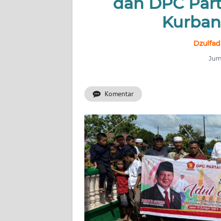
dan DPC Part
Kurban
INDEKS
BERITA
Dzulfad
KONTAK
Juma
KAMI
Komentar
INFO
IKLAN
TENTANG
KAMI
PEDOMAN
MEDIA
SIBER
REDAKSI