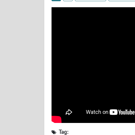
WN
NUSANTARA
WN
JOGJA
WN
JATIM
WN
BALI
WN
KALBAR
WN
KALTENG
Tag: