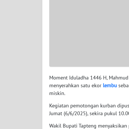
WN
SERAMBI
WN
JAMBI
WN
SULTRA
WN
Moment Iduladha 1446 H, Mahmud E
NTB
menyerahkan satu ekor
lembu
sebag
miskin.
WN
SULTENG
Kegiatan pemotongan kurban dipus
Jumat (6/6/2025), sekira pukul 10.0
WN
SULBAR
Wakil Bupati Tapteng menyaksikan