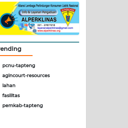
rending
pcnu-tapteng
agincourt-resources
lahan
fasilitas
pemkab-tapteng