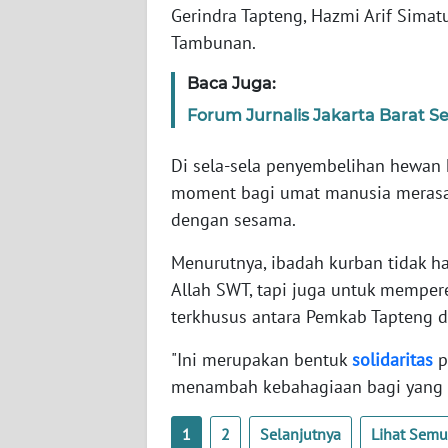
Gerindra Tapteng, Hazmi Arif Sim
WN
Tambunan.
BABEL
Baca Juga:
WN
Forum Jurnalis Jakarta Barat 
SUMBAR
Di sela-sela penyembelihan hewan
WN
moment bagi umat manusia merasak
SUMSEL
dengan sesama.
WN
Menurutnya, ibadah kurban tidak h
BENGKULU
Allah SWT, tapi juga untuk memper
terkhusus antara Pemkab Tapteng 
WN
LAMPUNG
"Ini merupakan bentuk
solidaritas
p
menambah kebahagiaan bagi yang
WN
JATENG
1
2
Selanjutnya
Lihat Sem