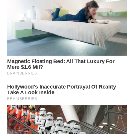
WAHANA
LISTRIK
WAHANA
TRAVEL
WAHANA
TV
WAHANANEWS
ID
WAHANANEWS
CO ID
WAHANANEWS
NET