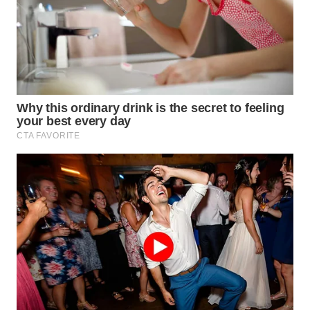
LANGKAT
WN
TAPANULI
SELATAN
WN
TANJUNG
LESUNG
WN
KARO
WN
SIMALUNGUN
WN
LABUHANBATU