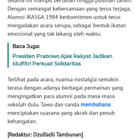
selama ini mampu bertahan hingga puluhan tahun.
Dengan semangat kebersamaan yang terus terjaga,
WN
Alumni IKASGA 1984 berkomitmen untuk terus
BABEL
mengadakan acara serupa, sebagai bentuk ikatan
emosional yang tak lekang oleh waktu.
WN
SUMBAR
Baca Juga:
Presiden Prabowo Ajak Rakyat Jadikan
WN
Idulfitri Perkuat Solidaritas
SUMSEL
Terlihat pada acara, nuansa nostalgia semakin
WN
terasa dengan adanya berbagai permainan yang
BENGKULU
mengingatkan para alumni pada masa-masa
sekolah dulu. Tawa dan canda
membahana
WN
menciptakan suasana yang akrab dan penuh
LAMPUNG
kehangatan.
WN
[Redaktur: Dzulfadli Tambunan]
JATENG