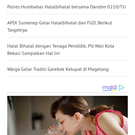
Polres Humbahas Halalbihalal bersama Dandim 0210/TU
WN
MALUKU
APDI Sumenep Gelar Halalbihalal dan FGD, Berikut
Targetnya
WN
MALUT
Halal Bihalal dengan Tenaga Pendidik, Plt Wali Kota
Bekasi Sampaikan Hal Ini
WN
DAIRI
Warga Gelar Tradisi Gerebek Ketupat di Magelang
WN
DANAU
TOBA
WN
NIAS
WN