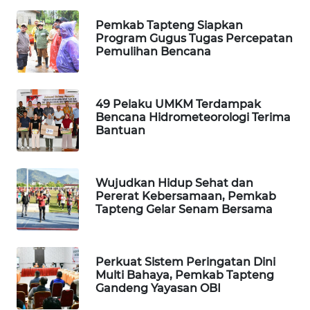
ID
Pemkab Tapteng Siapkan
Program Gugus Tugas Percepatan
MAWAKA
Pemulihan Bencana
ID
MARTABAT
49 Pelaku UMKM Terdampak
NET
Bencana Hidrometeorologi Terima
Bantuan
PLN
WATCH
Wujudkan Hidup Sehat dan
MKLI
Pererat Kebersamaan, Pemkab
Tapteng Gelar Senam Bersama
LPKKI
Perkuat Sistem Peringatan Dini
LKKI
Multi Bahaya, Pemkab Tapteng
Gandeng Yayasan OBI
KOPEKLIN