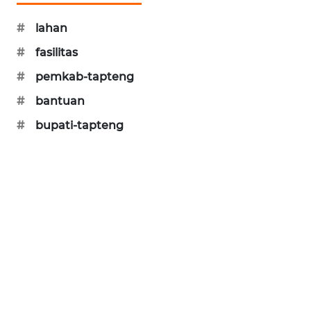
KARING
#
lahan
NEWS
#
fasilitas
JURNAL
#
pemkab-tapteng
MARITIM
#
bantuan
#
bupati-tapteng
HUMBANG
NEWS
GARONGGANG
NEWS
FISUELRI
ID
ENERGI
NEWS