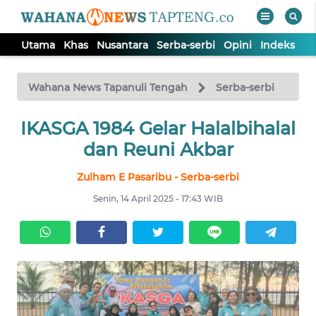
Utama
Khas
Nusantara
Serba-serbi
Opini
Indeks
WAHANA
Tutup
TV
Wahana News Tapanuli Tengah
Serba-serbi
IKASGA 1984 Gelar Halalbihalal
UTAMA
dan Reuni Akbar
KHAS
Zulham E Pasaribu - Serba-serbi
Senin, 14 April 2025 - 17:43 WIB
NUSANTARA
SERBA-
SERBI
OPINI