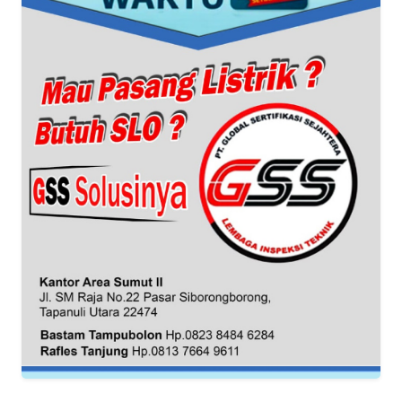
WN
BANTEN
WN
NTT
WN
KEPRI
WN
PAPUA
WN
PAPUA
BARAT
WN