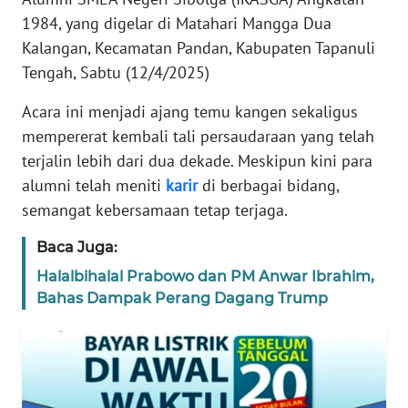
REDAKSI
1984, yang digelar di Matahari Mangga Dua
Kalangan, Kecamatan Pandan, Kabupaten Tapanuli
KARIR
Tengah, Sabtu (12/4/2025)
Acara ini menjadi ajang temu kangen sekaligus
DISCLAIMER
mempererat kembali tali persaudaraan yang telah
Wahana
terjalin lebih dari dua dekade. Meskipun kini para
News
alumni telah meniti
karir
di berbagai bidang,
Regional
semangat kebersamaan tetap terjaga.
WN
Baca Juga:
SUMUT
Halalbihalal Prabowo dan PM Anwar Ibrahim,
Bahas Dampak Perang Dagang Trump
WN
JAKARTA
WN
JABAR