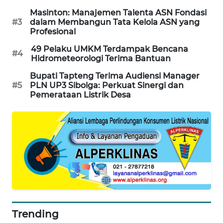
Masinton: Manajemen Talenta ASN Fondasi
#3
dalam Membangun Tata Kelola ASN yang
SIBARAGAS
Profesional
NEWS
49 Pelaku UMKM Terdampak Bencana
#4
Hidrometeorologi Terima Bantuan
METRO
SIANTAR
Bupati Tapteng Terima Audiensi Manager
NEWS
#5
PLN UP3 Sibolga: Perkuat Sinergi dan
Pemerataan Listrik Desa
METRO
MEDAN
NEWS
METRO
JAKARTA
NEWS
KRT
Trending
NEWS