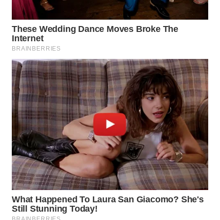
WN
TAPANULI
TENGAH
WN DELI
SERDANG
WN
TEBING
TINGGI
WN
PAKPAK
WN
KARAWANG
WN