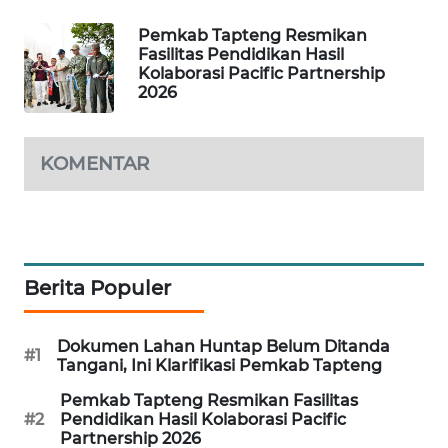
Pemkab Tapteng Resmikan
PORTAL
Fasilitas Pendidikan Hasil
KONSUMEN
Kolaborasi Pacific Partnership
2026
FORWAMKI
KOMENTAR
ALPERKLINAS
FORJASIDA
TAMBANG
Berita Populer
NEWS
Dokumen Lahan Huntap Belum Ditanda
SITUNGIR
#1
Tangani, Ini Klarifikasi Pemkab Tapteng
NEWS
Pemkab Tapteng Resmikan Fasilitas
#2
Pendidikan Hasil Kolaborasi Pacific
SIDIKALANG
Partnership 2026
NEWS