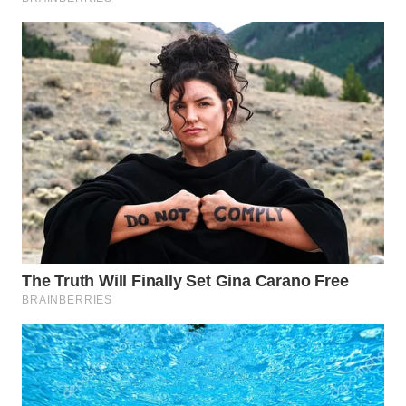
BEKASI
WN
BOGOR
WN
DEPOK
WN
TAPANULI
UTARA
WN
SAMOSIR
WN
PADANG
LAWAS