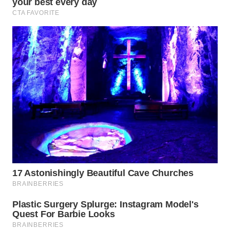
SURABAYA
WN
NATUNA
WN
BINTAN
WN
MANDALIKA
WN
LIKUPANG
WN
LABUANBAJO
WN
BORNEO