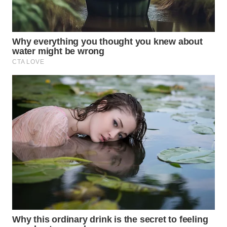
WN
PRIANGAN
TIMUR
WN
SEMARANG
WN
SOLO
WN
BOROBUDUR
WN
MADURA
WN