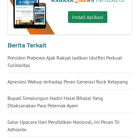
WN
Install Aplikasi
KALTARA
WN
KALSEL
Berita Terkait
Presiden Prabowo Ajak Rakyat Jadikan Idulfitri Perkuat
WN
Solidaritas
KALTIM
Apresiasi Wabup terhadap Peran Generasi Rock Ketapang
WN
SULSEL
Bupati Simalungun Hadiri Halal Bihalal Yang
Dilaksanakan Para Peternak Ayam
WN
GORONTALO
Gelar Upacara Hari Pendidikan Nasional, Ini Pesan Tri
WN
Adhianto
SULUT