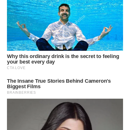
WN
SUMEDANG
WN
CIANJUR
WN
KEPULAUAN
SERIBU
WN
TANGERANG
WN
BINJAI
WN
CIREBON