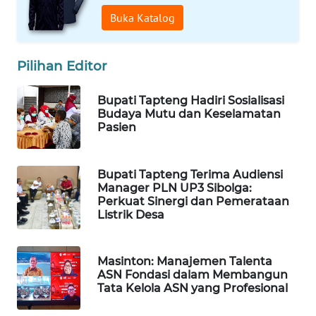
Buka Katalog
WAHANA
DESA
WISATA
Pilihan Editor
LAPAK
Bupati Tapteng Hadiri Sosialisasi
WAHANA
Budaya Mutu dan Keselamatan
Pasien
Wahana
Network
Bupati Tapteng Terima Audiensi
Manager PLN UP3 Sibolga:
KONSUMEN
Perkuat Sinergi dan Pemerataan
Listrik Desa
LISTRIK
MASYARAKAT
Masinton: Manajemen Talenta
KELISTRIKAN
ASN Fondasi dalam Membangun
Tata Kelola ASN yang Profesional
WALINKI