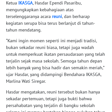
RIAU
Ketua
IKASGA
, Hasdar Ependi Pasaribu,
mengungkapkan kebahagiaan atas
WN
terselenggaranya acara
reuni
, dan berharap
SERAMBI
kegiatan serupa bisa terus berlanjut di tahun-
tahun mendatang.
WN
JAMBI
“Kami ingin momen seperti ini menjadi tradisi,
bukan sekadar reuni biasa, tetapi juga wadah
WN
untuk memperkuat ikatan persaudaraan yang telah
SULTRA
terjalin sejak masa sekolah. Semoga tahun depan
lebih banyak yang bisa hadir dan semakin meriah,”
WN
ujar Hasdar, yang didampingi Bendahara IKASGA,
NTB
Marlina Wati Siregar.
WN
Hasdar mengatakan, reuni tersebut bukan hanya
SULTENG
sekadar pertemuan, tetapi juga bukti bahwa
persahabatan yang terjalin di bangku sekolah
WN
SULBAR