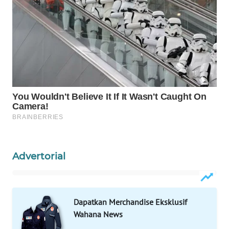
WAHANA
SPORT
WAHANA
UMKM
WAHANA
SELEB
WAHANA
PERSONA
Advertorial
WAHANA
OTOMOTIF
Dapatkan Merchandise Eksklusif
Wahana News
WAHANA
HEALTH