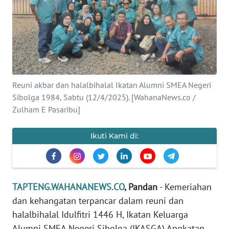
Informasi
INDEKS
BERITA
KONTAK
Reuni akbar dan halalbihalal Ikatan Alumni SMEA Negeri
KAMI
Sibolga 1984, Sabtu (12/4/2025). [WahanaNews.co /
Zulham E Pasaribu]
INFO
IKLAN
Ikuti Kami di:
TENTANG
KAMI
TAPTENG.WAHANANEWS.CO
, Pandan
- Kemeriahan
PEDOMAN
dan kehangatan terpancar dalam reuni dan
MEDIA
SIBER
halalbihalal Idulfitri 1446 H, Ikatan Keluarga
Alumni SMEA Negeri Sibolga (IKASGA) Angkatan