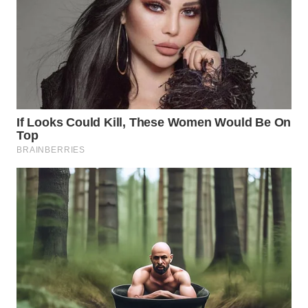
WN
INDRAMAYU
WN
KUNINGAN
WN
MAJALENGKA
WN
SUBANG
WN
SUKABUMI
WN
PURWAKARTA