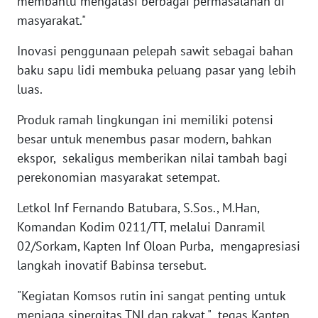
membantu mengatasi berbagai permasalahan di
masyarakat."
WN
Inovasi penggunaan pelepah sawit sebagai bahan
BABEL
baku sapu lidi membuka peluang pasar yang lebih
luas.
WN
SUMBAR
Produk ramah lingkungan ini memiliki potensi
besar untuk menembus pasar modern, bahkan
WN
ekspor, sekaligus memberikan nilai tambah bagi
SUMSEL
perekonomian masyarakat setempat.
WN
Letkol Inf Fernando Batubara, S.Sos., M.Han,
BENGKULU
Komandan Kodim 0211/TT, melalui Danramil
02/Sorkam, Kapten Inf Oloan Purba, mengapresiasi
WN
LAMPUNG
langkah inovatif Babinsa tersebut.
"Kegiatan Komsos rutin ini sangat penting untuk
WN
menjaga sinergitas TNI dan rakyat," tegas Kapten
JATENG