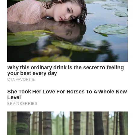
BEKASI
WN
BOGOR
WN
DEPOK
WN
TAPANULI
UTARA
WN
SAMOSIR
WN
PADANG
LAWAS