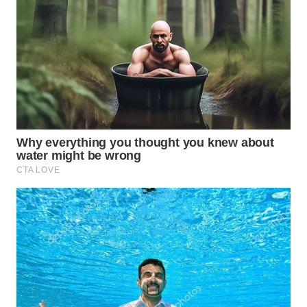
WN
SUMEDANG
WN
CIANJUR
WN
KEPULAUAN
SERIBU
WN
TANGERANG
WN
BINJAI
WN
CIREBON