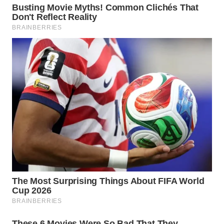
WN
PRIANGAN
TIMUR
WN
SEMARANG
WN
SOLO
WN
BOROBUDUR
WN
MADURA
WN