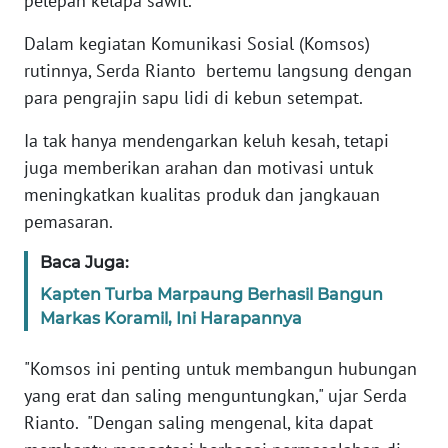
pelepah kelapa sawit.
RIAU
Dalam kegiatan Komunikasi Sosial (Komsos)
WN
rutinnya, Serda Rianto bertemu langsung dengan
SERAMBI
para pengrajin sapu lidi di kebun setempat.
WN
Ia tak hanya mendengarkan keluh kesah, tetapi
JAMBI
juga memberikan arahan dan motivasi untuk
meningkatkan kualitas produk dan jangkauan
WN
pemasaran.
SULTRA
Baca Juga:
WN
Kapten Turba Marpaung Berhasil Bangun
NTB
Markas Koramil, Ini Harapannya
WN
"Komsos ini penting untuk membangun hubungan
SULTENG
yang erat dan saling menguntungkan," ujar Serda
Rianto. "Dengan saling mengenal, kita dapat
WN
SULBAR