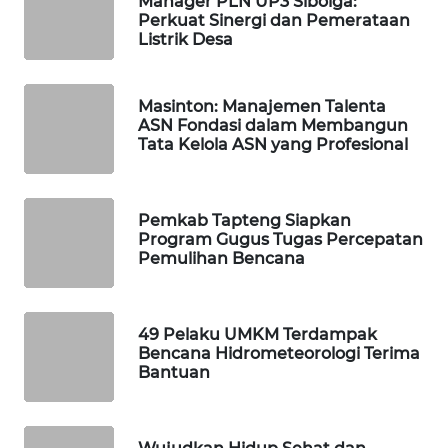
Manager PLN UP3 Sibolga:
Perkuat Sinergi dan Pemerataan
Listrik Desa
PORTAL
KONSUMEN
Masinton: Manajemen Talenta
FORWAMKI
ASN Fondasi dalam Membangun
Tata Kelola ASN yang Profesional
ALPERKLINAS
Pemkab Tapteng Siapkan
FORJASIDA
Program Gugus Tugas Percepatan
Pemulihan Bencana
TAMBANG
NEWS
49 Pelaku UMKM Terdampak
SITUNGIR
Bencana Hidrometeorologi Terima
NEWS
Bantuan
SIDIKALANG
NEWS