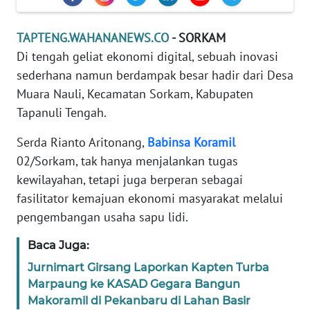
REDAKSI
TAPTENG.WAHANANEWS.CO
- SORKAM
KARIR
Di tengah geliat ekonomi digital, sebuah inovasi
sederhana namun berdampak besar hadir dari Desa
DISCLAIMER
Muara Nauli, Kecamatan Sorkam, Kabupaten
Tapanuli Tengah.
Wahana
News
Serda Rianto Aritonang,
Babinsa
Koramil
Regional
02/Sorkam, tak hanya menjalankan tugas
kewilayahan, tetapi juga berperan sebagai
WN
fasilitator kemajuan ekonomi masyarakat melalui
SUMUT
pengembangan usaha sapu lidi.
WN
Baca Juga:
JAKARTA
Jurnimart Girsang Laporkan Kapten Turba
Marpaung ke KASAD Gegara Bangun
WN
Makoramil di Pekanbaru di Lahan Basir
JABAR