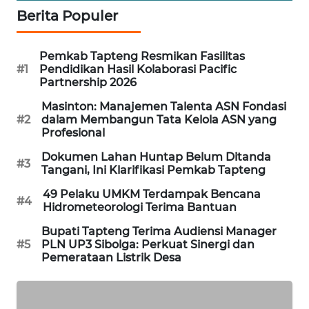
Berita Populer
KARING
NEWS
Pemkab Tapteng Resmikan Fasilitas
#1
Pendidikan Hasil Kolaborasi Pacific
JURNAL
Partnership 2026
MARITIM
Masinton: Manajemen Talenta ASN Fondasi
#2
dalam Membangun Tata Kelola ASN yang
HUMBANG
Profesional
NEWS
Dokumen Lahan Huntap Belum Ditanda
#3
Tangani, Ini Klarifikasi Pemkab Tapteng
GARONGGANG
NEWS
49 Pelaku UMKM Terdampak Bencana
#4
Hidrometeorologi Terima Bantuan
FISUELRI
Bupati Tapteng Terima Audiensi Manager
ID
#5
PLN UP3 Sibolga: Perkuat Sinergi dan
Pemerataan Listrik Desa
ENERGI
NEWS