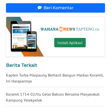
Beri Komentar
WN
MALUKU
WN
MALUT
Install Aplikasi
WN
DAIRI
Berita Terkait
WN
DANAU
Kapten Turba Marpaung Berhasil Bangun Markas Koramil,
TOBA
Ini Harapannya
WN
NIAS
Koramil 1714-02/Ilu Gelar Baksos Bersama Masyarakat
Kampung Yelekpelek
WN