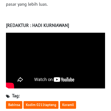
pasar yang lebih luas.
WN
KALTARA
[REDAKTUR : HADI KURNIAWAN]
WN
KALSEL
WN
KALTIM
WN
SULSEL
WN
GORONTALO
Tag:
WN
Babinsa
Kodim 0211tapteng
Koramil
SULUT