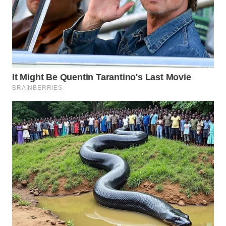
WAHANA
LISTRIK
WAHANA
TRAVEL
WAHANA
TV
WAHANANEWS
ID
WAHANANEWS
CO ID
WAHANANEWS
NET