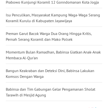
LANGKAT
Prabowo Kunjungi Koramil 12 Gonndomanan Kota Jogja
WN
Isu Penculikan, Masyarakat Kampung Waga-Waga Serang
TAPANULI
Koramil Kurulu di Kabupaten Jayawijaya
SELATAN
Preman Garut Bacok Warga Dua Orang Hingga Kritis,
WN
Pernah Serang Koramil dan Mako Polsek
TANJUNG
LESUNG
Momentum Bulan Ramadhan, Babinsa Giatkan Anak-Anak
Membaca Al-Qur'an
WN
KARO
Bangun Keakraban dan Deteksi Dini, Babinsa Lakukan
Komsos Dengan Warga
WN
SIMALUNGUN
Babinsa dan Tim Gabungan Gelar Pengamanan Sholat
Tarawih di Mesjid Agung
WN
LABUHANBATU