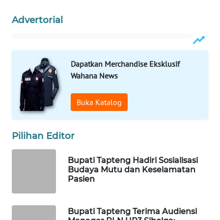
ID
Advertorial
MAWAKA
ID
Dapatkan Merchandise Eksklusif
MARTABAT
NET
Wahana News
PLN
Buka Katalog
WATCH
Pilihan Editor
MKLI
Bupati Tapteng Hadiri Sosialisasi
LPKKI
Budaya Mutu dan Keselamatan
Pasien
LKKI
Bupati Tapteng Terima Audiensi
KOPEKLIN