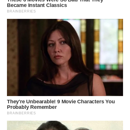
SURABAYA
WN
NATUNA
WN
BINTAN
WN
MANDALIKA
WN
LIKUPANG
WN
LABUANBAJO
WN
BORNEO