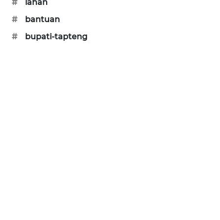
#
lahan
SONYA
#
bantuan
ASA
NEWS
#
bupati-tapteng