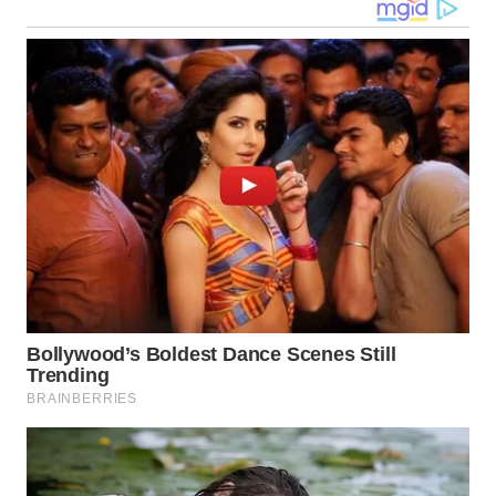
WN
TAPANULI
TENGAH
WN DELI
SERDANG
WN
TEBING
TINGGI
WN
PAKPAK
WN
KARAWANG
WN