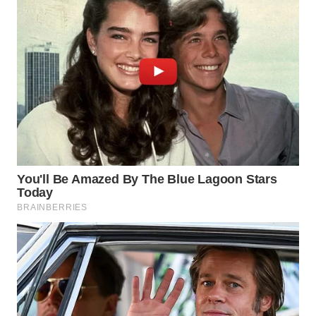
Wahana
Media
Group
WAHANA
NEWS
WAHANA
TANI
WAHANA
ADVOKAT
WAHANA
INFRASTRUKTUR
WAHANA
KONSUMEN