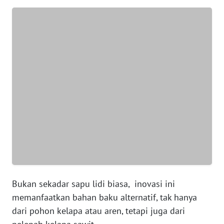
WN
BANTEN
WN
NTT
WN
KEPRI
WN
PAPUA
WN
PAPUA
Bukan sekadar sapu lidi biasa, inovasi ini
BARAT
memanfaatkan bahan baku alternatif, tak hanya
dari pohon kelapa atau aren, tetapi juga dari
WN