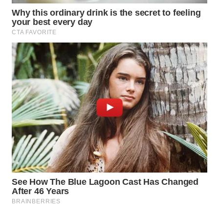
WAHANA
DESA
WISATA
LAPAK
WAHANA
Wahana
Network
KONSUMEN
LISTRIK
MASYARAKAT
KELISTRIKAN
WALINKI