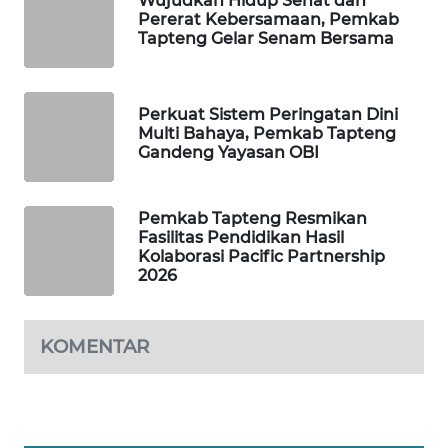
Wujudkan Hidup Sehat dan
Pererat Kebersamaan, Pemkab
Tapteng Gelar Senam Bersama
SIBARAGAS
NEWS
Perkuat Sistem Peringatan Dini
METRO
Multi Bahaya, Pemkab Tapteng
SIANTAR
Gandeng Yayasan OBI
NEWS
Pemkab Tapteng Resmikan
METRO
Fasilitas Pendidikan Hasil
MEDAN
Kolaborasi Pacific Partnership
NEWS
2026
METRO
JAKARTA
KOMENTAR
NEWS
KRT
NEWS