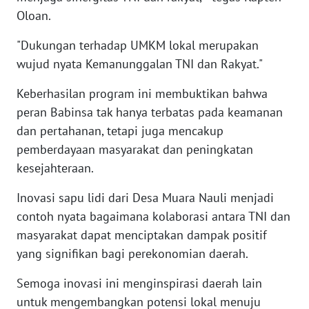
Oloan.
WN
"Dukungan terhadap UMKM lokal merupakan
NUSANTARA
wujud nyata Kemanunggalan TNI dan Rakyat."
WN
Keberhasilan program ini membuktikan bahwa
JOGJA
peran Babinsa tak hanya terbatas pada keamanan
dan pertahanan, tetapi juga mencakup
WN
pemberdayaan masyarakat dan peningkatan
JATIM
kesejahteraan.
WN
Inovasi sapu lidi dari Desa Muara Nauli menjadi
BALI
contoh nyata bagaimana kolaborasi antara TNI dan
masyarakat dapat menciptakan dampak positif
WN
KALBAR
yang signifikan bagi perekonomian daerah.
Semoga inovasi ini menginspirasi daerah lain
WN
untuk mengembangkan potensi lokal menuju
KALTENG