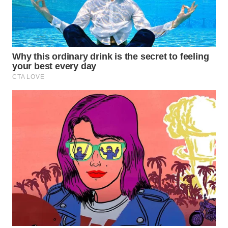
WN
INDRAMAYU
WN
KUNINGAN
WN
MAJALENGKA
WN
SUBANG
WN
SUKABUMI
WN
PURWAKARTA