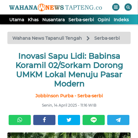
Utama
Khas
Nusantara
Serba-serbi
Opini
Indeks
WAHANA
Tutup
TV
Wahana News Tapanuli Tengah
Serba-serbi
Inovasi Sapu Lidi: Babinsa
UTAMA
Koramil 02/Sorkam Dorong
KHAS
UMKM Lokal Menuju Pasar
Modern
NUSANTARA
Jobbinson Purba - Serba-serbi
Senin, 14 April 2025 - 11:16 WIB
SERBA-
SERBI
OPINI