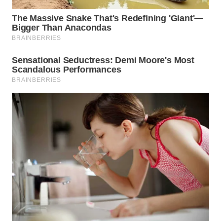
WAHANA
SPORT
WAHANA
UMKM
WAHANA
SELEB
WAHANA
PERSONA
WAHANA
OTOMOTIF
WAHANA
HEALTH