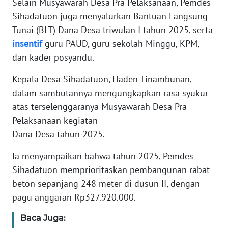
Selain Musyawarah Desa Pra Pelaksanaan, Pemdes
RIAU
Sihadatuon juga menyalurkan Bantuan Langsung
Tunai (BLT) Dana Desa triwulan I tahun 2025, serta
WN
SERAMBI
insentif
guru PAUD, guru sekolah Minggu, KPM,
dan kader posyandu.
WN
JAMBI
Kepala Desa Sihadatuon, Haden Tinambunan,
dalam sambutannya mengungkapkan rasa syukur
WN
atas terselenggaranya Musyawarah Desa Pra
SULTRA
Pelaksanaan kegiatan
Dana Desa tahun 2025.
WN
NTB
Ia menyampaikan bahwa tahun 2025, Pemdes
Sihadatuon memprioritaskan pembangunan rabat
WN
beton sepanjang 248 meter di dusun II, dengan
SULTENG
pagu anggaran Rp327.920.000.
WN
Baca Juga:
SULBAR