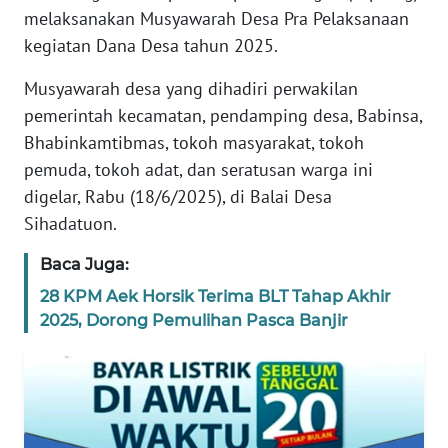
melaksanakan Musyawarah Desa Pra Pelaksanaan
REDAKSI
kegiatan Dana Desa tahun 2025.
KARIR
Musyawarah desa yang dihadiri perwakilan
pemerintah kecamatan, pendamping desa, Babinsa,
DISCLAIMER
Bhabinkamtibmas, tokoh masyarakat, tokoh
pemuda, tokoh adat, dan seratusan warga ini
Wahana
News
digelar, Rabu (18/6/2025), di Balai Desa
Regional
Sihadatuon.
Baca Juga:
WN
SUMUT
28 KPM Aek Horsik Terima BLT Tahap Akhir
2025, Dorong Pemulihan Pasca Banjir
WN
JAKARTA
WN
JABAR