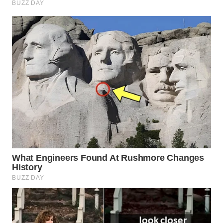
WN
INDRAMAYU
WN
KUNINGAN
WN
MAJALENGKA
WN
SUBANG
WN
SUKABUMI
WN
PURWAKARTA