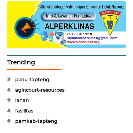
PORTAL
KONSUMEN
FORWAMKI
ALPERKLINAS
Trending
FORJASIDA
#
pcnu-tapteng
TAMBANG
NEWS
#
agincourt-resources
#
lahan
SITUNGIR
NEWS
#
fasilitas
#
pemkab-tapteng
SIDIKALANG
NEWS