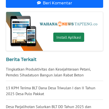
Beri Komentar
WN
KALTARA
WN
KALSEL
Install Aplikasi
WN
KALTIM
Berita Terkait
WN
Tingkatkan Produktivitas dan Kesejahteraan Petani,
SULSEL
Pemdes Sihadatuon Bangun Jalan Rabat Beton
WN
13 KPM Terima BLT Dana Desa Triwulan I dan II Tahun
GORONTALO
2025 Desa Pulo Pakkat
WN
SULUT
Desa Parjalihotan Salurkan BLT DD Tahun 2025 dan