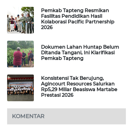
Pemkab Tapteng Resmikan
WAHANA
Fasilitas Pendidikan Hasil
DESA
Kolaborasi Pacific Partnership
WISATA
2026
LAPAK
Dokumen Lahan Huntap Belum
WAHANA
Ditanda Tangani, Ini Klarifikasi
Pemkab Tapteng
Wahana
Network
Konsistensi Tak Berujung,
Agincourt Resources Salurkan
KONSUMEN
Rp5,29 Miliar Beasiswa Martabe
LISTRIK
Prestasi 2026
MASYARAKAT
KELISTRIKAN
KOMENTAR
WALINKI