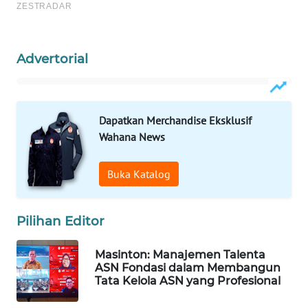
WAHANA
LISTRIK
Advertorial
WAHANA
TRAVEL
Dapatkan Merchandise Eksklusif
Wahana News
WAHANA
TV
Buka Katalog
WAHANANEWS
ID
Pilihan Editor
WAHANANEWS
CO ID
Masinton: Manajemen Talenta
ASN Fondasi dalam Membangun
Tata Kelola ASN yang Profesional
WAHANANEWS
NET