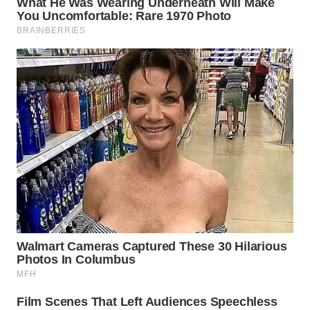
Wahana
Media
Group
WAHANA
NEWS
WAHANA
TANI
WAHANA
ADVOKAT
WAHANA
INFRASTRUKTUR
WAHANA
KONSUMEN