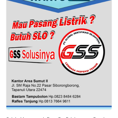
WN
BANTEN
WN
NTT
WN
KEPRI
WN
PAPUA
WN
PAPUA
BARAT
WN