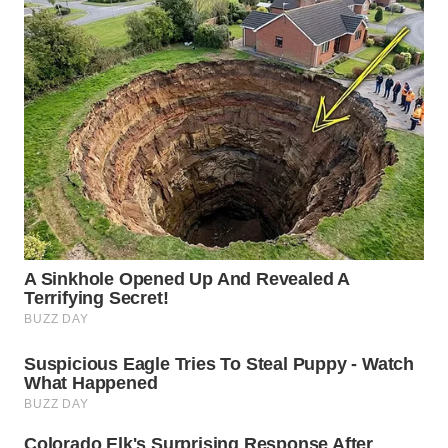
BEKASI
WN
BOGOR
WN
DEPOK
WN
TAPANULI
UTARA
WN
SAMOSIR
WN
PADANG
LAWAS