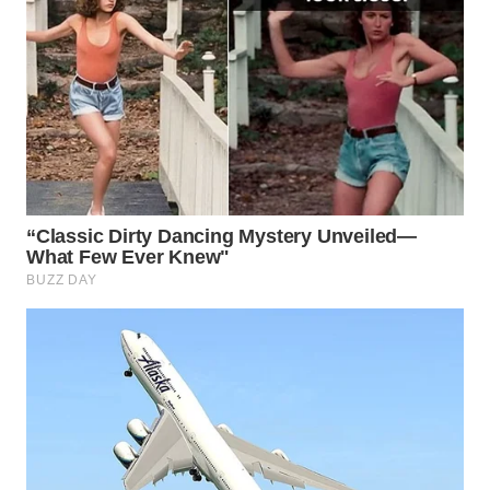
WN
PRIANGAN
TIMUR
WN
SEMARANG
WN
SOLO
WN
BOROBUDUR
WN
MADURA
WN