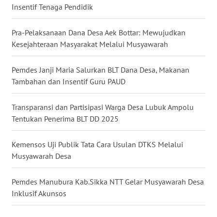
Insentif Tenaga Pendidik
WN
MALUKU
Pra-Pelaksanaan Dana Desa Aek Bottar: Mewujudkan
Kesejahteraan Masyarakat Melalui Musyawarah
WN
MALUT
Pemdes Janji Maria Salurkan BLT Dana Desa, Makanan
Tambahan dan Insentif Guru PAUD
WN
DAIRI
Transparansi dan Partisipasi Warga Desa Lubuk Ampolu
Tentukan Penerima BLT DD 2025
WN
DANAU
Kemensos Uji Publik Tata Cara Usulan DTKS Melalui
TOBA
Musyawarah Desa
WN
Pemdes Manubura Kab.Sikka NTT Gelar Musyawarah Desa
NIAS
Inklusif Akunsos
WN