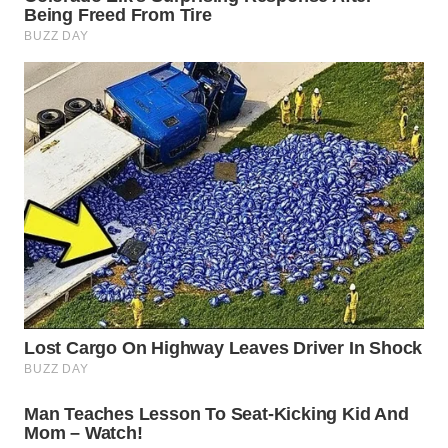
WN
SUMEDANG
WN
CIANJUR
WN
KEPULAUAN
SERIBU
WN
TANGERANG
WN
BINJAI
WN
CIREBON