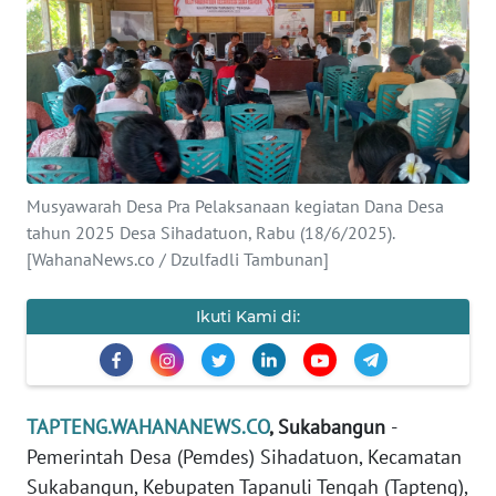
Informasi
INDEKS
BERITA
KONTAK
KAMI
Musyawarah Desa Pra Pelaksanaan kegiatan Dana Desa
tahun 2025 Desa Sihadatuon, Rabu (18/6/2025).
INFO
[WahanaNews.co / Dzulfadli Tambunan]
IKLAN
Ikuti Kami di:
TENTANG
KAMI
PEDOMAN
TAPTENG.WAHANANEWS.CO
, Sukabangun
-
MEDIA
Pemerintah Desa (Pemdes) Sihadatuon, Kecamatan
SIBER
Sukabangun, Kebupaten Tapanuli Tengah (Tapteng),