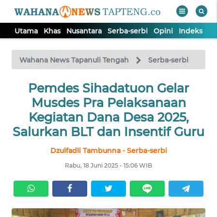
Utama
Khas
Nusantara
Serba-serbi
Opini
Indeks
WAHANA
Tutup
TV
Wahana News Tapanuli Tengah
Serba-serbi
Pemdes Sihadatuon Gelar
UTAMA
Musdes Pra Pelaksanaan
KHAS
Kegiatan Dana Desa 2025,
Salurkan BLT dan Insentif Guru
NUSANTARA
Dzulfadli Tambunna - Serba-serbi
Rabu, 18 Juni 2025 - 15:06 WIB
SERBA-
SERBI
OPINI