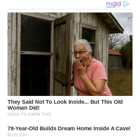
LANGKAT
WN
TAPANULI
SELATAN
WN
TANJUNG
LESUNG
WN
KARO
WN
SIMALUNGUN
WN
LABUHANBATU