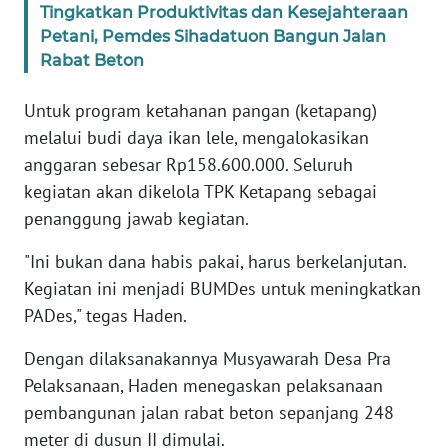
Tingkatkan Produktivitas dan Kesejahteraan
Petani, Pemdes Sihadatuon Bangun Jalan
WN
Rabat Beton
BABEL
Untuk program ketahanan pangan (ketapang)
WN
melalui budi daya ikan lele, mengalokasikan
SUMBAR
anggaran sebesar Rp158.600.000. Seluruh
kegiatan akan dikelola TPK Ketapang sebagai
WN
penanggung jawab kegiatan.
SUMSEL
"Ini bukan dana habis pakai, harus berkelanjutan.
WN
Kegiatan ini menjadi BUMDes untuk meningkatkan
BENGKULU
PADes," tegas Haden.
WN
Dengan dilaksanakannya Musyawarah Desa Pra
LAMPUNG
Pelaksanaan, Haden menegaskan pelaksanaan
pembangunan jalan rabat beton sepanjang 248
WN
meter di dusun II dimulai.
JATENG