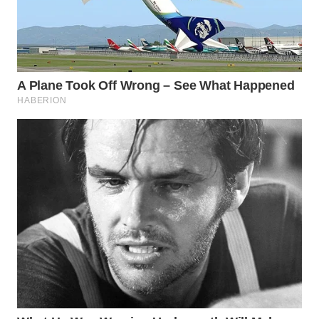
SURABAYA
WN
NATUNA
WN
BINTAN
WN
MANDALIKA
WN
LIKUPANG
WN
LABUANBAJO
WN
BORNEO