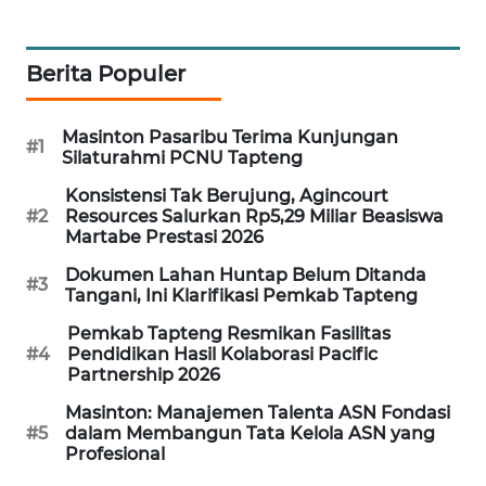
ID
MAWAKA
Berita Populer
ID
Masinton Pasaribu Terima Kunjungan
MARTABAT
#1
Silaturahmi PCNU Tapteng
NET
Konsistensi Tak Berujung, Agincourt
#2
Resources Salurkan Rp5,29 Miliar Beasiswa
PLN
Martabe Prestasi 2026
WATCH
Dokumen Lahan Huntap Belum Ditanda
#3
Tangani, Ini Klarifikasi Pemkab Tapteng
MKLI
Pemkab Tapteng Resmikan Fasilitas
#4
Pendidikan Hasil Kolaborasi Pacific
LPKKI
Partnership 2026
Masinton: Manajemen Talenta ASN Fondasi
LKKI
#5
dalam Membangun Tata Kelola ASN yang
Profesional
KOPEKLIN