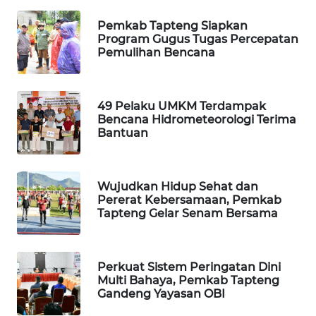
Pemkab Tapteng Siapkan
WAHANA
Program Gugus Tugas Percepatan
SPORT
Pemulihan Bencana
WAHANA
UMKM
49 Pelaku UMKM Terdampak
Bencana Hidrometeorologi Terima
Bantuan
WAHANA
SELEB
Wujudkan Hidup Sehat dan
WAHANA
Pererat Kebersamaan, Pemkab
PERSONA
Tapteng Gelar Senam Bersama
WAHANA
OTOMOTIF
Perkuat Sistem Peringatan Dini
Multi Bahaya, Pemkab Tapteng
Gandeng Yayasan OBI
WAHANA
HEALTH