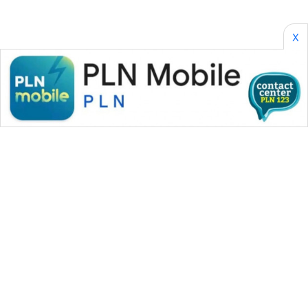
X
WAHANA MEDIA GROUP
|
|
|
WAHANA NEWS co
WAHANA TANI
WAHANA ADVOKAT