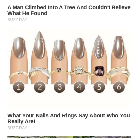
WN
TAPANULI
TENGAH
WN DELI
SERDANG
WN
TEBING
TINGGI
WN
PAKPAK
WN
KARAWANG
WN