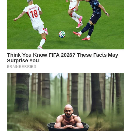
Wahana
Media
Group
WAHANA
NEWS
WAHANA
TANI
WAHANA
ADVOKAT
WAHANA
INFRASTRUKTUR
WAHANA
KONSUMEN