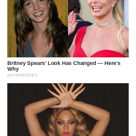
LANGKAT
WN
TAPANULI
SELATAN
WN
TANJUNG
LESUNG
WN
KARO
WN
SIMALUNGUN
WN
LABUHANBATU