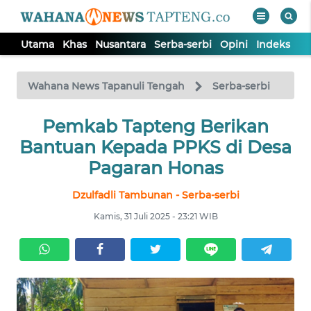
Utama
Khas
Nusantara
Serba-serbi
Opini
Indeks
WAHANA
Tutup
TV
Wahana News Tapanuli Tengah
Serba-serbi
Pemkab Tapteng Berikan
UTAMA
Bantuan Kepada PPKS di Desa
KHAS
Pagaran Honas
Dzulfadli Tambunan - Serba-serbi
NUSANTARA
Kamis, 31 Juli 2025 - 23:21 WIB
SERBA-
SERBI
OPINI