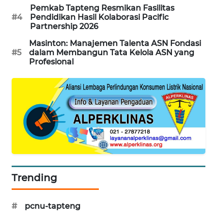
Pemkab Tapteng Resmikan Fasilitas
CILEUNGSI
#4
Pendidikan Hasil Kolaborasi Pacific
NEWS
Partnership 2026
Masinton: Manajemen Talenta ASN Fondasi
BERKAT
#5
dalam Membangun Tata Kelola ASN yang
NEWS
Profesional
BERAMPU
NEWS
ANUGERAH
NEWS
AKHLAK
ID
Trending
PERAPKI
NEWS
#
pcnu-tapteng