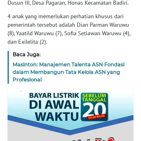
Dusun III, Desa Pagaran, Honas Kecamatan Badiri.
REDAKSI
4 anak yang memerlukan perhatian khusus dari
KARIR
pemerintah tersebut adalah Dian Parman Waruwu
(8), Yaatild Waruwu (7), Sofia Setiawan Waruwu (4),
DISCLAIMER
dan Exilelita (2).
Baca Juga:
Wahana
News
Masinton: Manajemen Talenta ASN Fondasi
Regional
dalam Membangun Tata Kelola ASN yang
Profesional
WN
SUMUT
WN
JAKARTA
WN
JABAR