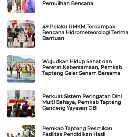
Pemulihan Bencana
SIBARAGAS
NEWS
49 Pelaku UMKM Terdampak
Bencana Hidrometeorologi Terima
METRO
Bantuan
SIANTAR
NEWS
Wujudkan Hidup Sehat dan
METRO
Pererat Kebersamaan, Pemkab
Tapteng Gelar Senam Bersama
MEDAN
NEWS
METRO
Perkuat Sistem Peringatan Dini
Multi Bahaya, Pemkab Tapteng
JAKARTA
Gandeng Yayasan OBI
NEWS
KRT
Pemkab Tapteng Resmikan
NEWS
Fasilitas Pendidikan Hasil