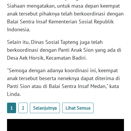
Siahaan mengatakan, untuk masa depan keempat
anak tersebut pihaknya telah berkoordinasi dengan
WN
Balai Sentra Insaf Kementerian Sosial Republik
BABEL
Indonesia.
WN
Selain itu, Dinas Sosial Tapteng juga telah
SUMBAR
berkoordinasi dengan Panti Anak Sion yang ada di
Desa Aek Horsik, Kecamatan Badiri.
WN
SUMSEL
"Semoga dengan adanya koordinasi ini, keempat
anak tersebut beserta neneknya dapat diterima di
WN
Panti Sion atau di Balai Sentra Insaf Medan," kata
BENGKULU
Linda.
WN
1
2
Selanjutnya
Lihat Semua
LAMPUNG
WN
JATENG