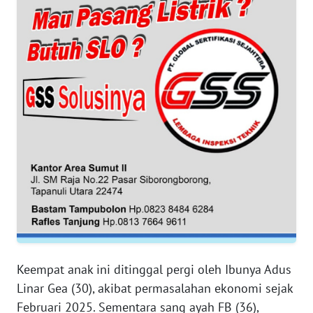
WN
BANTEN
WN
NTT
WN
KEPRI
WN
PAPUA
WN
PAPUA
BARAT
Keempat anak ini ditinggal pergi oleh Ibunya Adus
Linar Gea (30), akibat permasalahan ekonomi sejak
WN
Februari 2025. Sementara sang ayah FB (36),