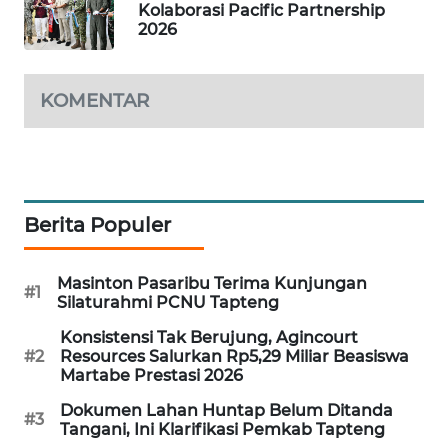
Kolaborasi Pacific Partnership
2026
KARING
NEWS
KOMENTAR
JURNAL
MARITIM
HUMBANG
NEWS
Berita Populer
GARONGGANG
NEWS
Masinton Pasaribu Terima Kunjungan
#1
Silaturahmi PCNU Tapteng
FISUELRI
Konsistensi Tak Berujung, Agincourt
ID
#2
Resources Salurkan Rp5,29 Miliar Beasiswa
Martabe Prestasi 2026
ENERGI
Dokumen Lahan Huntap Belum Ditanda
#3
NEWS
Tangani, Ini Klarifikasi Pemkab Tapteng