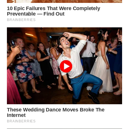
WN
PRIANGAN
TIMUR
WN
SEMARANG
WN
SOLO
WN
BOROBUDUR
WN
MADURA
WN