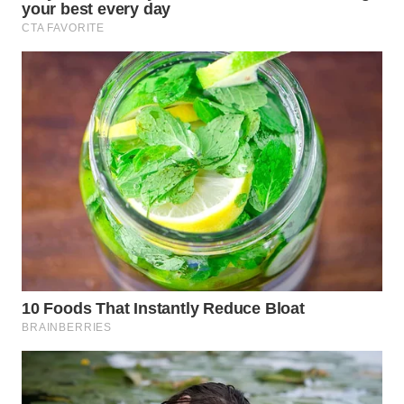
WAHANA
SPORT
WAHANA
UMKM
WAHANA
SELEB
WAHANA
PERSONA
WAHANA
OTOMOTIF
WAHANA
HEALTH