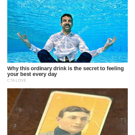
WN
SUMEDANG
WN
CIANJUR
WN
KEPULAUAN
SERIBU
WN
TANGERANG
WN
BINJAI
WN
CIREBON