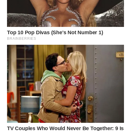
WN
TAPANULI
TENGAH
WN DELI
SERDANG
WN
TEBING
TINGGI
WN
PAKPAK
WN
KARAWANG
WN