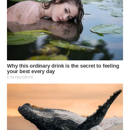
WAHANA
DESA
WISATA
LAPAK
WAHANA
Wahana
Network
KONSUMEN
LISTRIK
MASYARAKAT
KELISTRIKAN
WALINKI