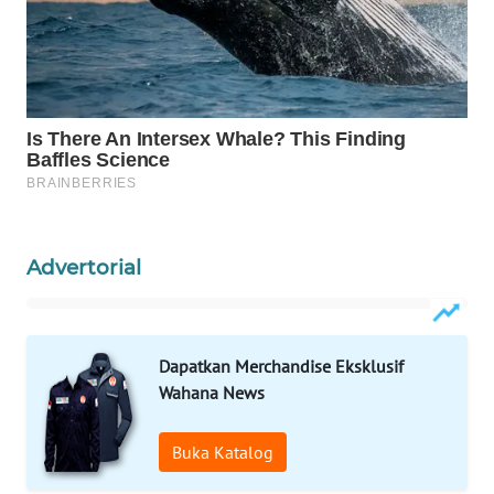
ID
MAWAKA
ID
MARTABAT
NET
PLN
WATCH
Advertorial
MKLI
Dapatkan Merchandise Eksklusif
LPKKI
Wahana News
LKKI
Buka Katalog
KOPEKLIN