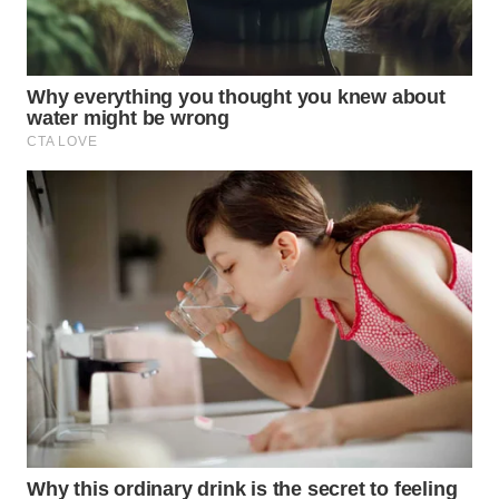
WAHANA
LISTRIK
WAHANA
TRAVEL
WAHANA
TV
WAHANANEWS
ID
WAHANANEWS
CO ID
WAHANANEWS
NET