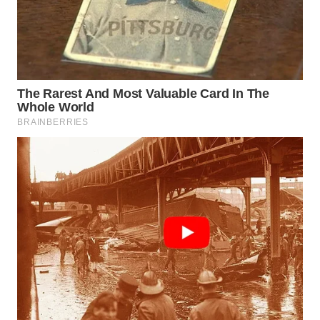
WN
INDRAMAYU
WN
KUNINGAN
WN
MAJALENGKA
WN
SUBANG
WN
SUKABUMI
WN
PURWAKARTA