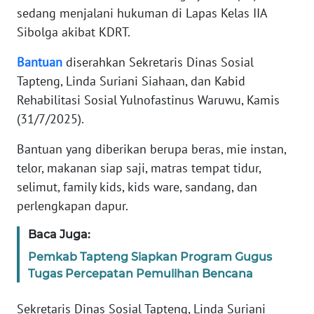
RIAU
sedang menjalani hukuman di Lapas Kelas IIA
Sibolga akibat KDRT.
WN
SERAMBI
Bantuan
diserahkan Sekretaris Dinas Sosial
Tapteng, Linda Suriani Siahaan, dan Kabid
WN
Rehabilitasi Sosial Yulnofastinus Waruwu, Kamis
JAMBI
(31/7/2025).
WN
Bantuan yang diberikan berupa beras, mie instan,
SULTRA
telor, makanan siap saji, matras tempat tidur,
selimut, family kids, kids ware, sandang, dan
WN
perlengkapan dapur.
NTB
Baca Juga:
WN
Pemkab Tapteng Siapkan Program Gugus
SULTENG
Tugas Percepatan Pemulihan Bencana
WN
Sekretaris Dinas Sosial Tapteng, Linda Suriani
SULBAR