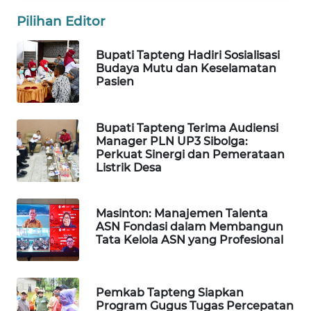
Pilihan Editor
PORTAL
KONSUMEN
Bupati Tapteng Hadiri Sosialisasi
Budaya Mutu dan Keselamatan
FORWAMKI
Pasien
ALPERKLINAS
Bupati Tapteng Terima Audiensi
Manager PLN UP3 Sibolga:
Perkuat Sinergi dan Pemerataan
FORJASIDA
Listrik Desa
TAMBANG
NEWS
Masinton: Manajemen Talenta
ASN Fondasi dalam Membangun
Tata Kelola ASN yang Profesional
SITUNGIR
NEWS
Pemkab Tapteng Siapkan
SIDIKALANG
Program Gugus Tugas Percepatan
NEWS