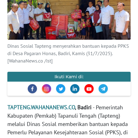
Informasi
INDEKS
BERITA
Dinas Sosial Tapteng menyerahkan bantuan kepada PPKS
KONTAK
KAMI
di Desa Pagaran Honas, Badiri, Kamis (31/7/2025).
[WahanaNews.co /ist]
INFO
IKLAN
Ikuti Kami di:
TENTANG
KAMI
TAPTENG.WAHANANEWS.CO
, Badiri
- Pemerintah
PEDOMAN
Kabupaten (Pemkab) Tapanuli Tengah (Tapteng)
MEDIA
melalui Dinas Sosial memberikan bantuan kepada
SIBER
Pemerlu Pelayanan Kesejahteraan Sosial (PPKS), di