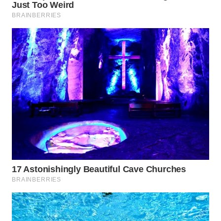
BEKASI
WN
BOGOR
WN
DEPOK
WN
TAPANULI
UTARA
WN
SAMOSIR
WN
PADANG
LAWAS