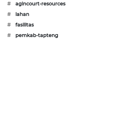
#
agincourt-resources
SONYA
#
lahan
ASA
NEWS
#
fasilitas
#
pemkab-tapteng