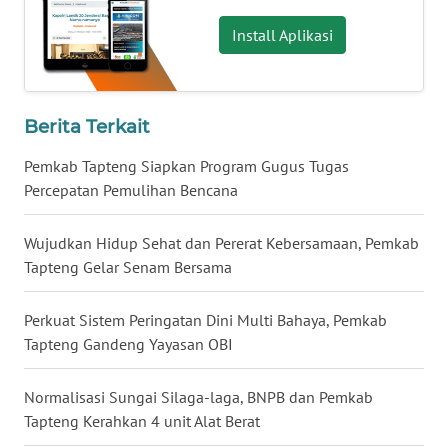
Install Aplikasi
WN
KALTARA
WN
Berita Terkait
KALSEL
Pemkab Tapteng Siapkan Program Gugus Tugas
Percepatan Pemulihan Bencana
WN
KALTIM
Wujudkan Hidup Sehat dan Pererat Kebersamaan, Pemkab
Tapteng Gelar Senam Bersama
WN
SULSEL
Perkuat Sistem Peringatan Dini Multi Bahaya, Pemkab
WN
Tapteng Gandeng Yayasan OBI
GORONTALO
Normalisasi Sungai Silaga-laga, BNPB dan Pemkab
WN
Tapteng Kerahkan 4 unit Alat Berat
SULUT