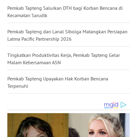
Pemkab Tapteng Salurkan DTH bagi Korban Bencana di
WN
Kecamatan Sarudik
MALUKU
Pemkab Tapteng dan Lanal Sibolga Matangkan Persiapan
WN
Latma Pacific Partnership 2026
MALUT
Tingkatkan Produktivitas Kerja, Pemkab Tapteng Gelar
WN
Malam Kebersamaan ASN
DAIRI
Pemkab Tapteng Upayakan Hak Korban Bencana
WN
Terpenuhi
DANAU
TOBA
WN
NIAS
WN