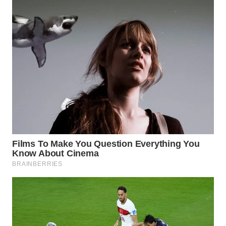
SURABAYA
WN
NATUNA
WN
BINTAN
WN
MANDALIKA
WN
LIKUPANG
WN
LABUANBAJO
WN
BORNEO