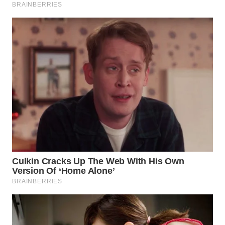
WAHANA
LISTRIK
WAHANA
TRAVEL
WAHANA
TV
WAHANANEWS
ID
WAHANANEWS
CO ID
WAHANANEWS
NET