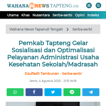
Utama
Khas
Nusantara
Serba-serbi
Opini
Indeks
WAHANA
Tutup
TV
Wahana News Tapanuli Tengah
Serba-serbi
Pemkab Tapteng Gelar
UTAMA
Sosialisasi dan Optimalisasi
KHAS
Pelayanan Administrasi Usaha
Kesehatan Sekolah/Madrasah
NUSANTARA
Dzulfadli Tambunan - Serba-serbi
Senin, 4 Agustus 2025 - 21:15 WIB
SERBA-
SERBI
OPINI