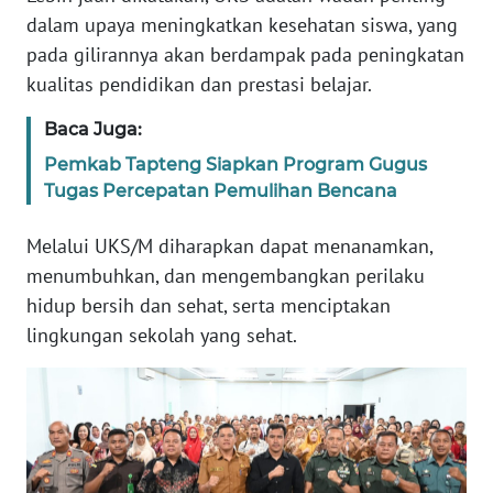
dalam upaya meningkatkan kesehatan siswa, yang
pada gilirannya akan berdampak pada peningkatan
WN
BABEL
kualitas pendidikan dan prestasi belajar.
Baca Juga:
WN
SUMBAR
Pemkab Tapteng Siapkan Program Gugus
Tugas Percepatan Pemulihan Bencana
WN
Melalui UKS/M diharapkan dapat menanamkan,
SUMSEL
menumbuhkan, dan mengembangkan perilaku
WN
hidup bersih dan sehat, serta menciptakan
BENGKULU
lingkungan sekolah yang sehat.
WN
LAMPUNG
WN
JATENG