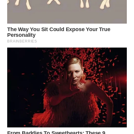
WN
PRIANGAN
TIMUR
WN
SEMARANG
WN
SOLO
WN
BOROBUDUR
WN
MADURA
WN