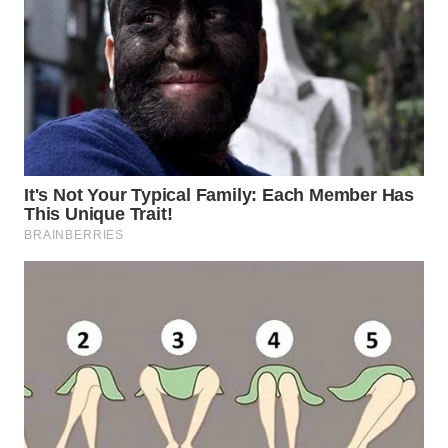
WN
INDRAMAYU
WN
KUNINGAN
WN
MAJALENGKA
WN
SUBANG
WN
SUKABUMI
WN
PURWAKARTA