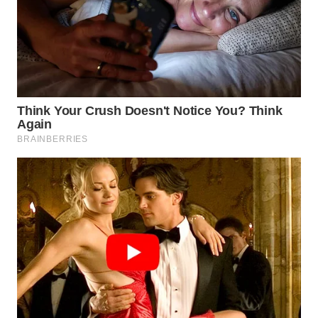
WN
TAPANULI
TENGAH
WN DELI
SERDANG
WN
TEBING
TINGGI
WN
PAKPAK
WN
KARAWANG
WN