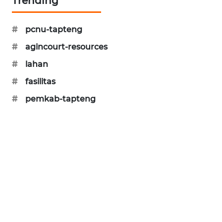
Trending
CILEUNGSI
NEWS
#
pcnu-tapteng
#
agincourt-resources
BERKAT
NEWS
#
lahan
#
fasilitas
BERAMPU
#
pemkab-tapteng
NEWS
ANUGERAH
NEWS
AKHLAK
ID
PERAPKI
NEWS