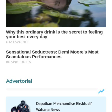
WAHANA
DESA
WISATA
LAPAK
WAHANA
Wahana
Network
KONSUMEN
LISTRIK
Advertorial
MASYARAKAT
KELISTRIKAN
Dapatkan Merchandise Eksklusif
WALINKI
Wahana News