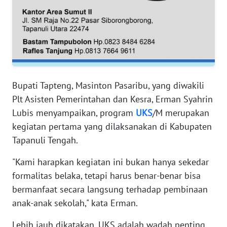
RIAU
WN
SERAMBI
WN
JAMBI
Bupati Tapteng, Masinton Pasaribu, yang diwakili
Plt Asisten Pemerintahan dan Kesra, Erman Syahrin
WN
Lubis menyampaikan, program
UKS
/M merupakan
SULTRA
kegiatan pertama yang dilaksanakan di Kabupaten
Tapanuli Tengah.
WN
NTB
"Kami harapkan kegiatan ini bukan hanya sekedar
formalitas belaka, tetapi harus benar-benar bisa
WN
bermanfaat secara langsung terhadap pembinaan
SULTENG
anak-anak sekolah," kata Erman.
WN
Lebih jauh dikatakan, UKS adalah wadah penting
SULBAR