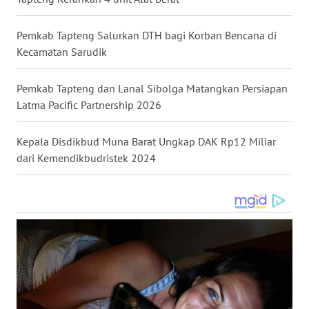
LANGKAT
Pemkab Tapteng Salurkan DTH bagi Korban Bencana di
WN
Kecamatan Sarudik
TAPANULI
SELATAN
Pemkab Tapteng dan Lanal Sibolga Matangkan Persiapan
Latma Pacific Partnership 2026
WN
TANJUNG
LESUNG
Kepala Disdikbud Muna Barat Ungkap DAK Rp12 Miliar
dari Kemendikbudristek 2024
WN
KARO
WN
SIMALUNGUN
WN
LABUHANBATU