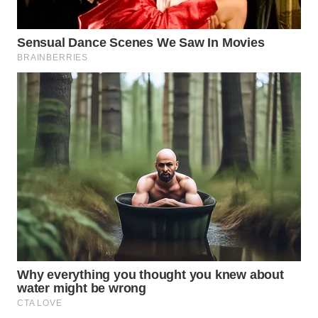
BEKASI
WN
BOGOR
WN
DEPOK
WN
TAPANULI
UTARA
WN
SAMOSIR
WN
PADANG
LAWAS