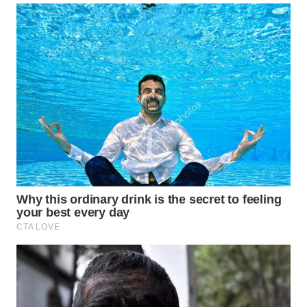
WN
SUMEDANG
WN
CIANJUR
WN
KEPULAUAN
SERIBU
WN
TANGERANG
WN
BINJAI
WN
CIREBON