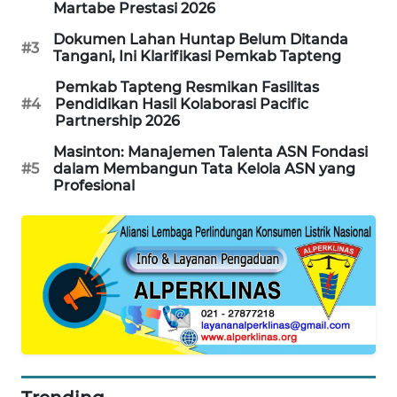
Martabe Prestasi 2026
KARING
Dokumen Lahan Huntap Belum Ditanda
#3
NEWS
Tangani, Ini Klarifikasi Pemkab Tapteng
Pemkab Tapteng Resmikan Fasilitas
JURNAL
#4
Pendidikan Hasil Kolaborasi Pacific
MARITIM
Partnership 2026
Masinton: Manajemen Talenta ASN Fondasi
HUMBANG
#5
dalam Membangun Tata Kelola ASN yang
NEWS
Profesional
GARONGGANG
NEWS
FISUELRI
ID
ENERGI
NEWS