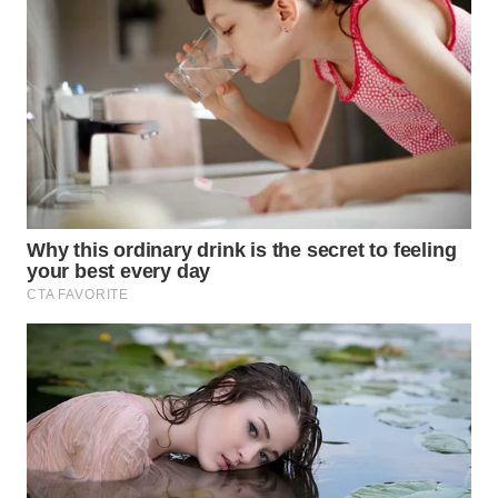
WAHANA
SPORT
WAHANA
UMKM
WAHANA
SELEB
WAHANA
PERSONA
WAHANA
OTOMOTIF
WAHANA
HEALTH