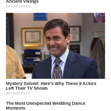
Wahana
Media
Group
WAHANA
NEWS
WAHANA
TANI
WAHANA
ADVOKAT
WAHANA
INFRASTRUKTUR
WAHANA
KONSUMEN