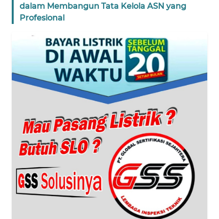
dalam Membangun Tata Kelola ASN yang
Profesional
WN
BANTEN
WN
NTT
WN
KEPRI
WN
PAPUA
WN
PAPUA
BARAT
WN