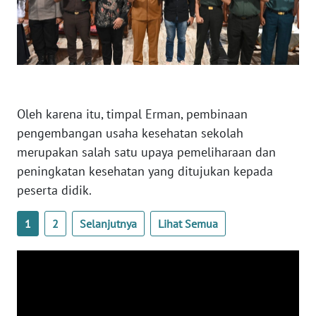
WN
NUSANTARA
WN
JOGJA
Oleh karena itu, timpal Erman, pembinaan
pengembangan usaha kesehatan sekolah
WN
merupakan salah satu upaya pemeliharaan dan
JATIM
peningkatan kesehatan yang ditujukan kepada
peserta didik.
WN
BALI
1
2
Selanjutnya
Lihat Semua
WN
KALBAR
WN
KALTENG