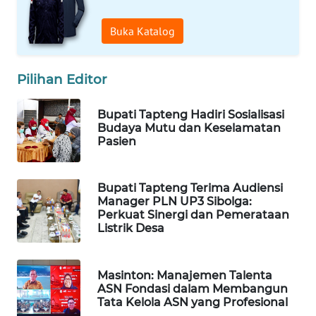
ID
Buka Katalog
MAWAKA
ID
Pilihan Editor
MARTABAT
NET
Bupati Tapteng Hadiri Sosialisasi
Budaya Mutu dan Keselamatan
Pasien
PLN
WATCH
Bupati Tapteng Terima Audiensi
MKLI
Manager PLN UP3 Sibolga:
Perkuat Sinergi dan Pemerataan
Listrik Desa
LPKKI
LKKI
Masinton: Manajemen Talenta
ASN Fondasi dalam Membangun
Tata Kelola ASN yang Profesional
KOPEKLIN