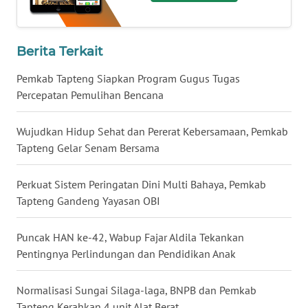
WN
MALUKU
Berita Terkait
Pemkab Tapteng Siapkan Program Gugus Tugas
WN
MALUT
Percepatan Pemulihan Bencana
WN
Wujudkan Hidup Sehat dan Pererat Kebersamaan, Pemkab
DAIRI
Tapteng Gelar Senam Bersama
WN
Perkuat Sistem Peringatan Dini Multi Bahaya, Pemkab
DANAU
Tapteng Gandeng Yayasan OBI
TOBA
Puncak HAN ke-42, Wabup Fajar Aldila Tekankan
WN
Pentingnya Perlindungan dan Pendidikan Anak
NIAS
Normalisasi Sungai Silaga-laga, BNPB dan Pemkab
WN
Tapteng Kerahkan 4 unit Alat Berat