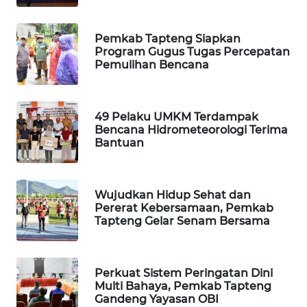
PORTAL
Pemkab Tapteng Siapkan
KONSUMEN
Program Gugus Tugas Percepatan
Pemulihan Bencana
FORWAMKI
49 Pelaku UMKM Terdampak
ALPERKLINAS
Bencana Hidrometeorologi Terima
Bantuan
FORJASIDA
TAMBANG
Wujudkan Hidup Sehat dan
NEWS
Pererat Kebersamaan, Pemkab
Tapteng Gelar Senam Bersama
SITUNGIR
NEWS
Perkuat Sistem Peringatan Dini
Multi Bahaya, Pemkab Tapteng
SIDIKALANG
Gandeng Yayasan OBI
NEWS