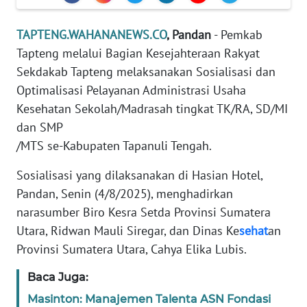
REDAKSI
TAPTENG.WAHANANEWS.CO
, Pandan
- Pemkab
KARIR
Tapteng melalui Bagian Kesejahteraan Rakyat
Sekdakab Tapteng melaksanakan Sosialisasi dan
DISCLAIMER
Optimalisasi Pelayanan Administrasi Usaha
Kesehatan Sekolah/Madrasah tingkat TK/RA, SD/MI
Wahana
dan SMP
News
/MTS se-Kabupaten Tapanuli Tengah.
Regional
Sosialisasi yang dilaksanakan di Hasian Hotel,
WN
Pandan, Senin (4/8/2025), menghadirkan
SUMUT
narasumber Biro Kesra Setda Provinsi Sumatera
Utara, Ridwan Mauli Siregar, dan Dinas Ke
sehat
an
WN
JAKARTA
Provinsi Sumatera Utara, Cahya Elika Lubis.
Baca Juga:
WN
JABAR
Masinton: Manajemen Talenta ASN Fondasi