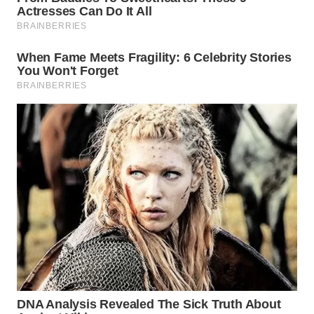
SURABAYA
WN
NATUNA
WN
BINTAN
WN
MANDALIKA
WN
LIKUPANG
WN
LABUANBAJO
WN
BORNEO