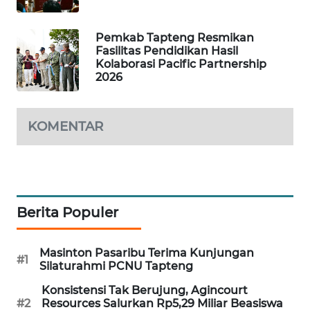
SIBARAGAS
Pemkab Tapteng Resmikan
NEWS
Fasilitas Pendidikan Hasil
Kolaborasi Pacific Partnership
2026
METRO
SIANTAR
NEWS
KOMENTAR
METRO
MEDAN
NEWS
Berita Populer
METRO
JAKARTA
NEWS
Masinton Pasaribu Terima Kunjungan
#1
Silaturahmi PCNU Tapteng
KRT
Konsistensi Tak Berujung, Agincourt
NEWS
#2
Resources Salurkan Rp5,29 Miliar Beasiswa