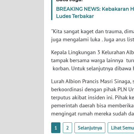
WN
BREAKING NEWS: Kebakaran Heb
BABEL
Ludes Terbakar
WN
"Kita sangat kaget dan trauma, dim
SUMBAR
juga mengalami luka . Juga arus list
WN
Kepala Lingkungan 3 Kelurahan Al
SUMSEL
tampak bersama warga lainnya tu
korban. Untuk selanjutnya dibawa 
WN
BENGKULU
Lurah Albion Prancis Masri Sinaga,
berkoordinasi dengan pihak PLN Uni
WN
terputus akibat insiden ini. Pihak
LAMPUNG
pemerintah daerah bisa memberika
mengingat rumah mereka sudah dal
WN
JATENG
1
2
Selanjutnya
Lihat Sem