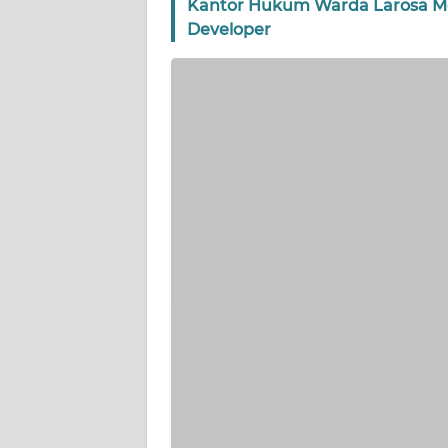
Kantor Hukum Warda Larosa M
WN
Developer
BANTEN
WN
NTT
WN
KEPRI
WN
PAPUA
WN
PAPUA
BARAT
WN
RIAU