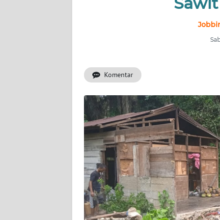
Sawit
INDEKS
Jobbin
BERITA
Sab
KONTAK
KAMI
Komentar
INFO
IKLAN
TENTANG
KAMI
PEDOMAN
MEDIA
SIBER
REDAKSI