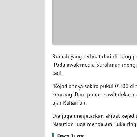
WN
SERAMBI
WN
JAMBI
WN
Rumah yang terbuat dari dinding pa
SULTRA
Pada awak media Surahman mengisah
tadi.
WN
NTB
"Kejadiannya sekira pukul 02:00 di
kencang. Dan pohon sawit dekat r
WN
ujar Rahaman.
SULTENG
Dia juga menjelaskan akibat kejadi
WN
Nasution juga mengalami luka ring
SULBAR
Baca Juga: