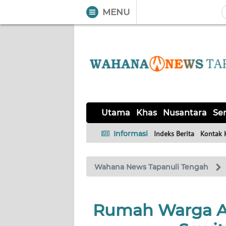
MENU
WAHANA
Tutup
TV
UTAMA
KHAS
Utama
Khas
Nusantara
Ser
NUSANTARA
Informasi
Indeks Berita
Kontak 
SERBA-
Wahana News Tapanuli Tengah
SERBI
OPINI
Rumah Warga A
Informasi