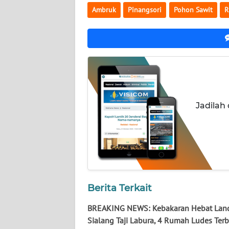
WN
Ambruk
Pinangsori
Pohon Sawit
R
KALTARA
WN
KALSEL
WN
KALTIM
Jadilah
WN
SULSEL
WN
GORONTALO
Berita Terkait
WN
SULUT
BREAKING NEWS: Kebakaran Hebat Lan
Sialang Taji Labura, 4 Rumah Ludes Ter