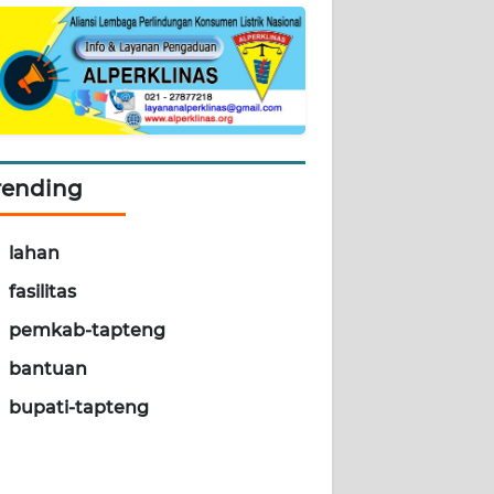
rending
lahan
fasilitas
pemkab-tapteng
bantuan
bupati-tapteng