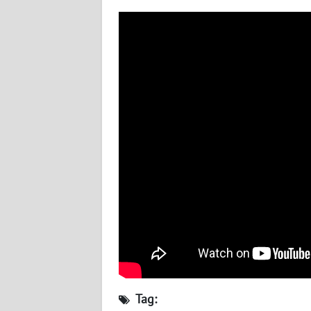
WN
NUSANTARA
WN
JOGJA
WN
JATIM
WN
BALI
WN
KALBAR
WN
KALTENG
Tag: