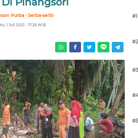
 Di Pinangsori
son Purba - Serba-serbi
#1
tu, 1 Juli 2023 - 17:26 WIB
#
#
#
#