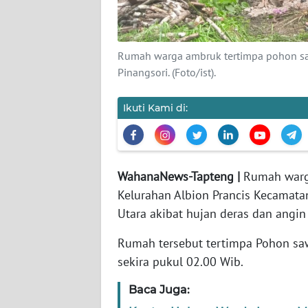
KARIR
Rumah warga ambruk tertimpa pohon saw
DISCLAIMER
Pinangsori. (Foto/ist).
Wahana
Ikuti Kami di:
News
Regional
WN
WahanaNews-Tapteng |
Rumah warga
SUMUT
Kelurahan Albion Prancis Kecamata
Utara akibat hujan deras dan angin
WN
JAKARTA
Rumah tersebut tertimpa Pohon saw
sekira pukul 02.00 Wib.
WN
JABAR
Baca Juga: