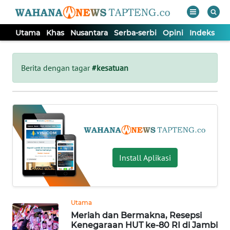
Utama
Khas
Nusantara
Serba-serbi
Opini
Indeks
WAHANA
Tutup
TV
Berita dengan tagar
#kesatuan
UTAMA
KHAS
NUSANTARA
Install Aplikasi
SERBA-
SERBI
Utama
Meriah dan Bermakna, Resepsi
OPINI
Kenegaraan HUT ke-80 RI di Jambi