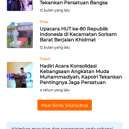
Tekankan Persatuan Bangsa
Informasi
12 bulan yang lalu
INDEKS
Khas
BERITA
Upacara HUT ke-80 Republik
Indonesia di Kecamatan Sorkam
Barat Berjalan Khidmat
KONTAK
12 bulan yang lalu
KAMI
Tokoh
INFO
Hadiri Acara Konsolidasi
IKLAN
Kebangsaan Angkatan Muda
Muhammadiyah, Kapolri Tekankan
Pentingnya Jaga Persatuan
TENTANG
4 tahun yang lalu
KAMI
Muat Berita Selanjutnya
PEDOMAN
MEDIA
SIBER