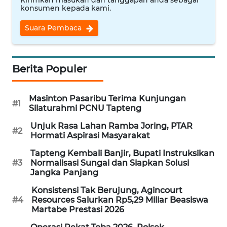
Kirimkan masukan dan tanggapan anda sebagai
konsumen kepada kami.
REDAKSI
Suara Pembaca
KARIR
DISCLAIMER
Berita Populer
Wahana
News
Masinton Pasaribu Terima Kunjungan
#1
Regional
Silaturahmi PCNU Tapteng
Unjuk Rasa Lahan Ramba Joring, PTAR
#2
WN
Hormati Aspirasi Masyarakat
SUMUT
Tapteng Kembali Banjir, Bupati Instruksikan
#3
Normalisasi Sungai dan Siapkan Solusi
WN
Jangka Panjang
JAKARTA
Konsistensi Tak Berujung, Agincourt
#4
Resources Salurkan Rp5,29 Miliar Beasiswa
WN
Martabe Prestasi 2026
JABAR