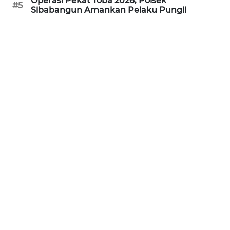
Operasi Pekat Toba 2026, Polsek
#5
Sibabangun Amankan Pelaku Pungli
WN
BANTEN
WN
NTT
WN
KEPRI
WN
PAPUA
WN
PAPUA
BARAT
WN