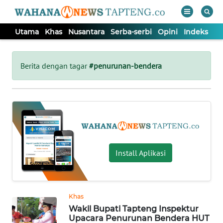
Utama
Khas
Nusantara
Serba-serbi
Opini
Indeks
WAHANA
Tutup
TV
Berita dengan tagar
#penurunan-bendera
UTAMA
KHAS
NUSANTARA
Install Aplikasi
SERBA-
SERBI
Khas
Wakil Bupati Tapteng Inspektur
OPINI
Upacara Penurunan Bendera HUT