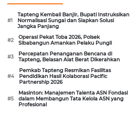
WN
Tapteng Kembali Banjir, Bupati Instruksikan
BANTEN
#1
Normalisasi Sungai dan Siapkan Solusi
Jangka Panjang
WN
Operasi Pekat Toba 2026, Polsek
#2
NTT
Sibabangun Amankan Pelaku Pungli
Percepatan Penanganan Bencana di
#3
WN
Tapteng, Belasan Alat Berat Dikerahkan
KEPRI
Pemkab Tapteng Resmikan Fasilitas
#4
Pendidikan Hasil Kolaborasi Pacific
WN
Partnership 2026
PAPUA
Masinton: Manajemen Talenta ASN Fondasi
#5
dalam Membangun Tata Kelola ASN yang
WN
Profesional
PAPUA
BARAT
WN