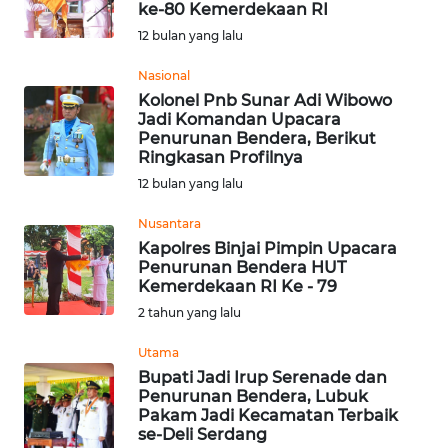
ke-80 Kemerdekaan RI
Informasi
12 bulan yang lalu
INDEKS
Nasional
BERITA
Kolonel Pnb Sunar Adi Wibowo
Jadi Komandan Upacara
Penurunan Bendera, Berikut
KONTAK
Ringkasan Profilnya
KAMI
12 bulan yang lalu
INFO
Nusantara
IKLAN
Kapolres Binjai Pimpin Upacara
Penurunan Bendera HUT
Kemerdekaan RI Ke - 79
TENTANG
2 tahun yang lalu
KAMI
Utama
PEDOMAN
Bupati Jadi Irup Serenade dan
MEDIA
Penurunan Bendera, Lubuk
SIBER
Pakam Jadi Kecamatan Terbaik
se-Deli Serdang