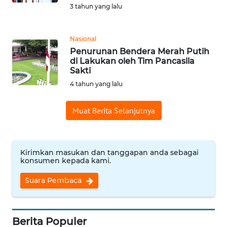
3 tahun yang lalu
REDAKSI
KARIR
Nasional
Penurunan Bendera Merah Putih
di Lakukan oleh Tim Pancasila
DISCLAIMER
Sakti
4 tahun yang lalu
Wahana
News
Regional
Muat Berita Selanjutnya
WN
SUMUT
Kirimkan masukan dan tanggapan anda sebagai
konsumen kepada kami.
WN
Suara Pembaca
JAKARTA
WN
JABAR
Berita Populer