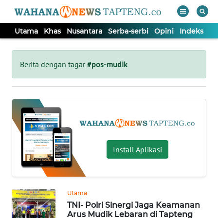
Utama
Khas
Nusantara
Serba-serbi
Opini
Indeks
WAHANA
Tutup
TV
Berita dengan tagar
#pos-mudik
UTAMA
KHAS
NUSANTARA
Install Aplikasi
SERBA-
SERBI
Utama
TNI- Polri Sinergi Jaga Keamanan
OPINI
Arus Mudik Lebaran di Tapteng