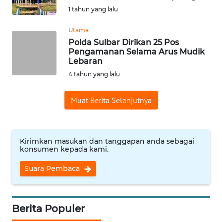
1 tahun yang lalu
Informasi
Utama
INDEKS
Polda Sulbar Dirikan 25 Pos
BERITA
Pengamanan Selama Arus Mudik
Lebaran
KONTAK
4 tahun yang lalu
KAMI
Muat Berita Selanjutnya
INFO
IKLAN
Kirimkan masukan dan tanggapan anda sebagai
TENTANG
konsumen kepada kami.
KAMI
Suara Pembaca
PEDOMAN
MEDIA
SIBER
Berita Populer