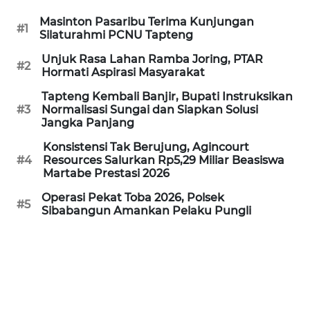
REDAKSI
Masinton Pasaribu Terima Kunjungan
#1
Silaturahmi PCNU Tapteng
KARIR
Unjuk Rasa Lahan Ramba Joring, PTAR
#2
Hormati Aspirasi Masyarakat
DISCLAIMER
Tapteng Kembali Banjir, Bupati Instruksikan
#3
Normalisasi Sungai dan Siapkan Solusi
Wahana
Jangka Panjang
News
Regional
Konsistensi Tak Berujung, Agincourt
#4
Resources Salurkan Rp5,29 Miliar Beasiswa
Martabe Prestasi 2026
WN
Operasi Pekat Toba 2026, Polsek
SUMUT
#5
Sibabangun Amankan Pelaku Pungli
WN
JAKARTA
WN
JABAR