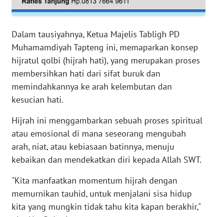
RIAU
WN
Dalam tausiyahnya, Ketua Majelis Tabligh PD
SERAMBI
Muhamamdiyah Tapteng ini, memaparkan konsep
hijratul qolbi (hijrah hati), yang merupakan proses
WN
membersihkan hati dari sifat buruk dan
JAMBI
memindahkannya ke arah kelembutan dan
kesucian hati.
WN
SULTRA
Hijrah ini menggambarkan sebuah proses spiritual
atau emosional di mana seseorang mengubah
WN
NTB
arah, niat, atau kebiasaan batinnya, menuju
kebaikan dan mendekatkan diri kepada Allah SWT.
WN
"Kita manfaatkan momentum hijrah dengan
SULTENG
memurnikan tauhid, untuk menjalani sisa hidup
kita yang mungkin tidak tahu kita kapan berakhir,"
WN
SULBAR