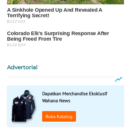
WAHANA
DESA
WISATA
LAPAK
WAHANA
Wahana
Advertorial
Network
KONSUMEN
LISTRIK
Dapatkan Merchandise Eksklusif
Wahana News
MASYARAKAT
KELISTRIKAN
Buka Katalog
WALINKI