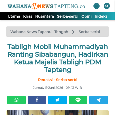
Utama
Khas
Nusantara
Serba-serbi
Opini
Indeks
WAHANA
Tutup
TV
Wahana News Tapanuli Tengah
Serba-serbi
Tabligh Mobil Muhammadiyah
UTAMA
Ranting Sibabangun, Hadirkan
KHAS
Ketua Majelis Tabligh PDM
Tapteng
NUSANTARA
Redaksi - Serba-serbi
Jumat, 19 Juni 2026 - 09:43 WIB
SERBA-
SERBI
OPINI