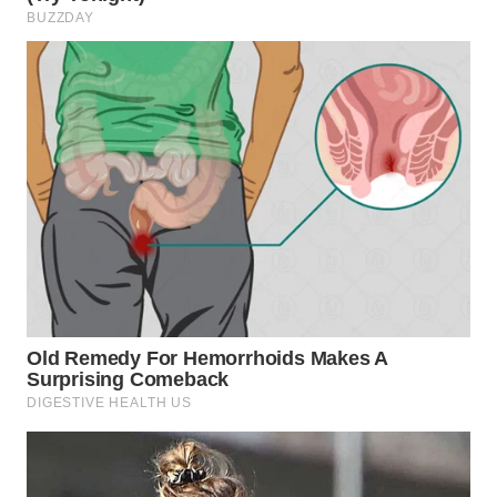
Wahana
Media
Group
WAHANA
NEWS
WAHANA
TANI
WAHANA
ADVOKAT
WAHANA
INFRASTRUKTUR
WAHANA
KONSUMEN