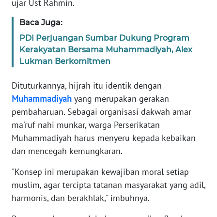
ujar Ust Rahmin.
Baca Juga:
WN
BABEL
PDI Perjuangan Sumbar Dukung Program
Kerakyatan Bersama Muhammadiyah, Alex
Lukman Berkomitmen
WN
SUMBAR
Dituturkannya, hijrah itu identik dengan
WN
Muhammadiyah
yang merupakan gerakan
SUMSEL
pembaharuan. Sebagai organisasi dakwah amar
ma'ruf nahi munkar, warga Perserikatan
WN
Muhammadiyah harus menyeru kepada kebaikan
BENGKULU
dan mencegah kemungkaran.
WN
"Konsep ini merupakan kewajiban moral setiap
LAMPUNG
muslim, agar tercipta tatanan masyarakat yang adil,
harmonis, dan berakhlak," imbuhnya.
WN
JATENG