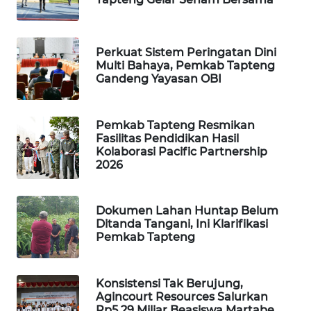
PORTAL
KONSUMEN
Perkuat Sistem Peringatan Dini
Multi Bahaya, Pemkab Tapteng
Gandeng Yayasan OBI
FORWAMKI
ALPERKLINAS
Pemkab Tapteng Resmikan
Fasilitas Pendidikan Hasil
Kolaborasi Pacific Partnership
FORJASIDA
2026
TAMBANG
NEWS
Dokumen Lahan Huntap Belum
Ditanda Tangani, Ini Klarifikasi
Pemkab Tapteng
SITUNGIR
NEWS
Konsistensi Tak Berujung,
SIDIKALANG
Agincourt Resources Salurkan
NEWS
Rp5,29 Miliar Beasiswa Martabe