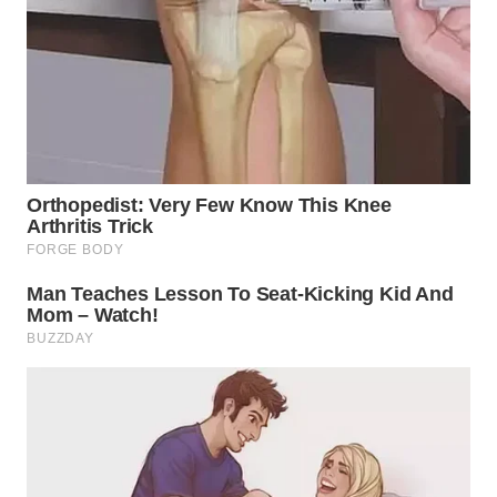
WN
INDRAMAYU
WN
KUNINGAN
WN
MAJALENGKA
WN
SUBANG
WN
SUKABUMI
WN
PURWAKARTA