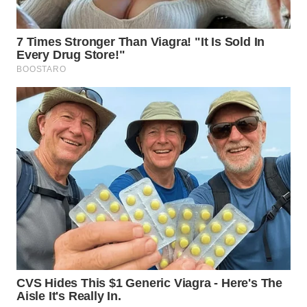
WN
TAPANULI
TENGAH
WN DELI
SERDANG
WN
TEBING
TINGGI
WN
PAKPAK
WN
KARAWANG
WN