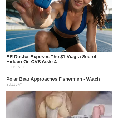
WN
SUMEDANG
WN
CIANJUR
WN
KEPULAUAN
SERIBU
WN
TANGERANG
WN
BINJAI
WN
CIREBON