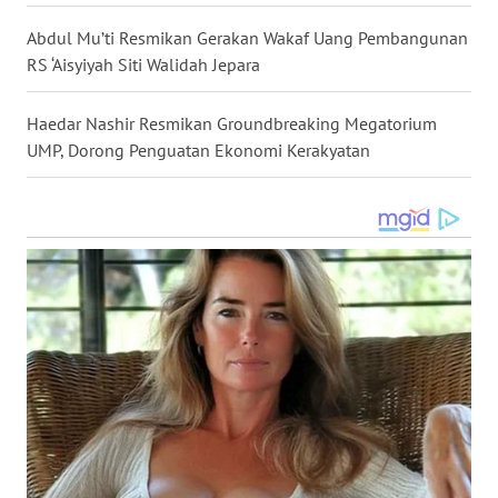
LANGKAT
Abdul Mu’ti Resmikan Gerakan Wakaf Uang Pembangunan
RS ‘Aisyiyah Siti Walidah Jepara
WN
TAPANULI
SELATAN
Haedar Nashir Resmikan Groundbreaking Megatorium
UMP, Dorong Penguatan Ekonomi Kerakyatan
WN
TANJUNG
LESUNG
WN
KARO
WN
SIMALUNGUN
WN
LABUHANBATU