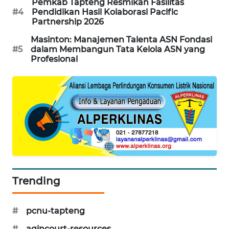
Pemkab Tapteng Resmikan Fasilitas
#4
Pendidikan Hasil Kolaborasi Pacific
KARING
Partnership 2026
NEWS
Masinton: Manajemen Talenta ASN Fondasi
#5
dalam Membangun Tata Kelola ASN yang
JURNAL
Profesional
MARITIM
HUMBANG
NEWS
GARONGGANG
NEWS
FISUELRI
Trending
ID
ENERGI
#
pcnu-tapteng
NEWS
#
agincourt-resources