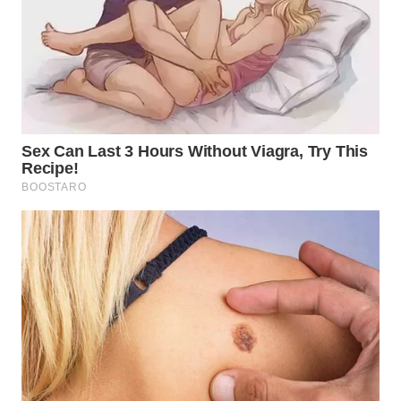
WN
PRIANGAN
TIMUR
WN
SEMARANG
WN
SOLO
WN
BOROBUDUR
WN
MADURA
WN