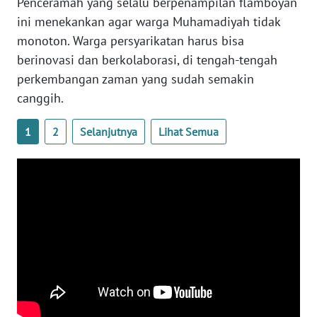
Penceramah yang selalu berpenampilan flamboyan
ini menekankan agar warga Muhamadiyah tidak
WN
monoton. Warga persyarikatan harus bisa
NUSANTARA
berinovasi dan berkolaborasi, di tengah-tengah
perkembangan zaman yang sudah semakin
WN
canggih.
JOGJA
1
2
Selanjutnya
Lihat Semua
WN
JATIM
WN
BALI
WN
KALBAR
WN
KALTENG