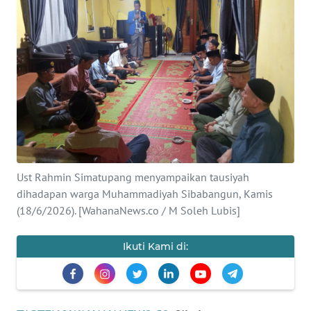
Informasi
INDEKS
BERITA
KONTAK
KAMI
INFO
IKLAN
Ust Rahmin Simatupang menyampaikan tausiyah
dihadapan warga Muhammadiyah Sibabangun, Kamis
TENTANG
(18/6/2026). [WahanaNews.co / M Soleh Lubis]
KAMI
Ikuti Kami di:
PEDOMAN
MEDIA
SIBER