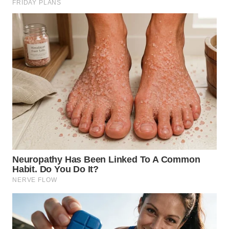
BEKASI
WN
BOGOR
WN
DEPOK
WN
TAPANULI
UTARA
WN
SAMOSIR
WN
PADANG
LAWAS