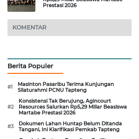
Prestasi 2026
SIBARAGAS
NEWS
KOMENTAR
METRO
SIANTAR
NEWS
Berita Populer
METRO
MEDAN
NEWS
Masinton Pasaribu Terima Kunjungan
#1
Silaturahmi PCNU Tapteng
METRO
Konsistensi Tak Berujung, Agincourt
JAKARTA
#2
Resources Salurkan Rp5,29 Miliar Beasiswa
NEWS
Martabe Prestasi 2026
Dokumen Lahan Huntap Belum Ditanda
#3
KRT
Tangani, Ini Klarifikasi Pemkab Tapteng
NEWS