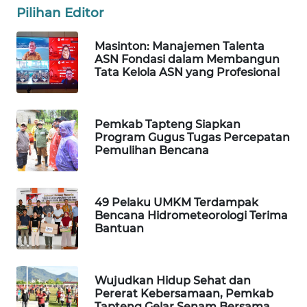
ID
Pilihan Editor
MAWAKA
Masinton: Manajemen Talenta
ID
ASN Fondasi dalam Membangun
Tata Kelola ASN yang Profesional
MARTABAT
NET
Pemkab Tapteng Siapkan
Program Gugus Tugas Percepatan
PLN
Pemulihan Bencana
WATCH
MKLI
49 Pelaku UMKM Terdampak
Bencana Hidrometeorologi Terima
LPKKI
Bantuan
LKKI
Wujudkan Hidup Sehat dan
Pererat Kebersamaan, Pemkab
KOPEKLIN
Tapteng Gelar Senam Bersama