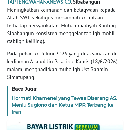
TAPTENG.WAHANANEWS.CO
, Sibabangun
-
REDAKSI
Meningkatkan keimanan dan ketaqwaan kepada
Allah SWT, sekaligus menambah kecintaan
KARIR
terhadap persyarikatan, Muhammadiyah Ranting
Sibabangun konsisten menggelar tabligh mobil
DISCLAIMER
(tabligh keliling).
Wahana
Pada pekan ke-3 Juni 2026 yang dilaksanakan di
News
kediaman Asaluddin Pasaribu, Kamis (18/6/2026)
Regional
malam, menghadirkan mubaligh Ust Rahmin
Simatupang.
WN
SUMUT
Baca Juga:
Hormati Khamenei yang Tewas Diserang AS,
WN
JAKARTA
Menlu Sugiono dan Ketua MPR Terbang ke
Iran
WN
JABAR