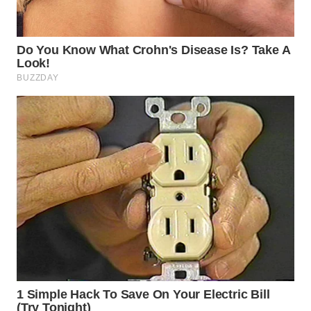
SURABAYA
WN
NATUNA
WN
BINTAN
WN
MANDALIKA
WN
LIKUPANG
WN
LABUANBAJO
WN
BORNEO