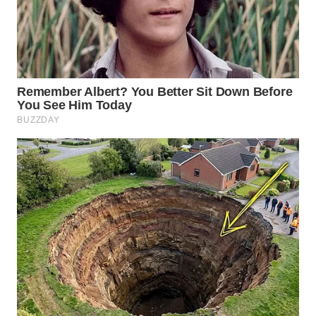
WAHANA
SPORT
WAHANA
UMKM
WAHANA
SELEB
WAHANA
PERSONA
WAHANA
OTOMOTIF
WAHANA
HEALTH