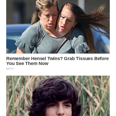
WAHANA
LISTRIK
WAHANA
TRAVEL
WAHANA
TV
WAHANANEWS
ID
WAHANANEWS
CO ID
WAHANANEWS
NET