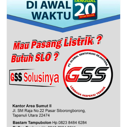
WN
BANTEN
WN
NTT
WN
KEPRI
WN
PAPUA
WN
PAPUA
BARAT
WN