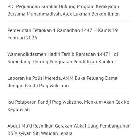
PDI Perjuangan Sumbar Dukung Program Kerakyatan
WN
Bersama Muhammadiyah, Alex Lukman Berkomitmen
MALUKU
Pemerintah Tetapkan 1 Ramadhan 1447 H Kamis 19
WN
Februari 2026
MALUT
Wamendikdasmen Hadiri Tarhib Ramadan 1447 H di
WN
Sumedang, Dorong Penguatan Pendidikan Karakter
DAIRI
Laporan ke Polisi Mereda, AMM Buka Peluang Damai
WN
dengan Pandji Pragiwaksono
DANAU
TOBA
Isu Pelaporan Pandji Pragiwaksono, Menkum Akan Cek ke
Kepolisian
WN
NIAS
Abdul Mu’ti Resmikan Gerakan Wakaf Uang Pembangunan
RS ‘Aisyiyah Siti Walidah Jepara
WN