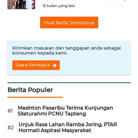
12 bulan yang lalu
Informasi
Muat Berita Selanjutnya
INDEKS
BERITA
KONTAK
Kirimkan masukan dan tanggapan anda sebagai
KAMI
konsumen kepada kami.
Suara Pembaca
INFO
IKLAN
Berita Populer
TENTANG
KAMI
Masinton Pasaribu Terima Kunjungan
#1
Silaturahmi PCNU Tapteng
PEDOMAN
MEDIA
Unjuk Rasa Lahan Ramba Joring, PTAR
SIBER
#2
Hormati Aspirasi Masyarakat