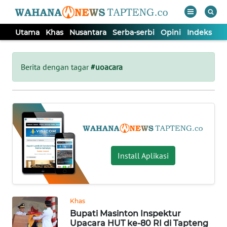
Utama
Khas
Nusantara
Serba-serbi
Opini
Indeks
WAHANA
Tutup
TV
Berita dengan tagar
#uoacara
UTAMA
KHAS
NUSANTARA
Install Aplikasi
SERBA-
SERBI
Khas
Bupati Masinton Inspektur
OPINI
Upacara HUT ke-80 RI di Tapteng