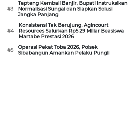
Tapteng Kembali Banjir, Bupati Instruksikan
REDAKSI
#3
Normalisasi Sungai dan Siapkan Solusi
Jangka Panjang
KARIR
Konsistensi Tak Berujung, Agincourt
#4
Resources Salurkan Rp5,29 Miliar Beasiswa
Martabe Prestasi 2026
DISCLAIMER
Operasi Pekat Toba 2026, Polsek
#5
Wahana
Sibabangun Amankan Pelaku Pungli
News
Regional
WN
SUMUT
WN
JAKARTA
WN
JABAR