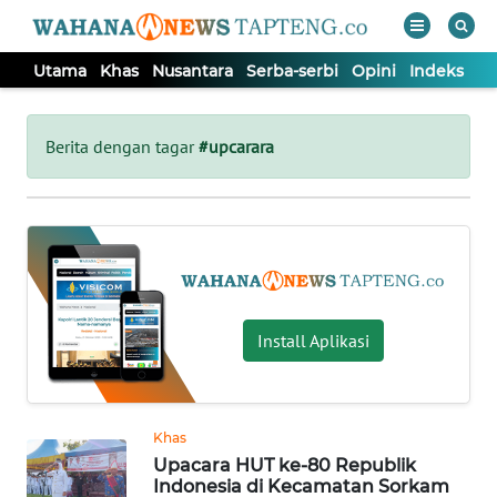
Utama
Khas
Nusantara
Serba-serbi
Opini
Indeks
WAHANA
Tutup
TV
Berita dengan tagar
#upcarara
UTAMA
KHAS
NUSANTARA
Install Aplikasi
SERBA-
SERBI
Khas
Upacara HUT ke-80 Republik
OPINI
Indonesia di Kecamatan Sorkam