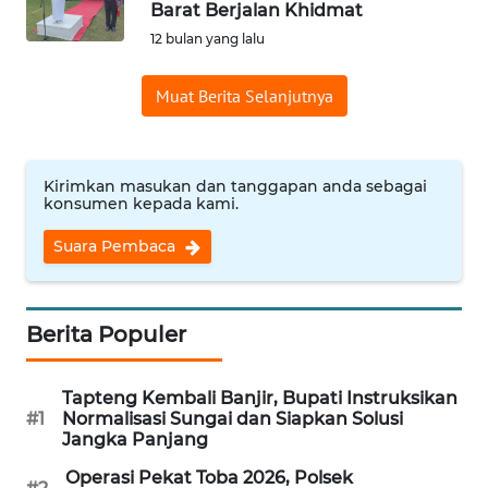
Barat Berjalan Khidmat
Informasi
12 bulan yang lalu
INDEKS
Muat Berita Selanjutnya
BERITA
KONTAK
KAMI
Kirimkan masukan dan tanggapan anda sebagai
konsumen kepada kami.
INFO
Suara Pembaca
IKLAN
TENTANG
Berita Populer
KAMI
Tapteng Kembali Banjir, Bupati Instruksikan
PEDOMAN
#1
Normalisasi Sungai dan Siapkan Solusi
MEDIA
Jangka Panjang
SIBER
Operasi Pekat Toba 2026, Polsek