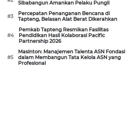
#2
Sibabangun Amankan Pelaku Pungli
REDAKSI
Percepatan Penanganan Bencana di
#3
Tapteng, Belasan Alat Berat Dikerahkan
KARIR
Pemkab Tapteng Resmikan Fasilitas
#4
Pendidikan Hasil Kolaborasi Pacific
DISCLAIMER
Partnership 2026
Masinton: Manajemen Talenta ASN Fondasi
Wahana
#5
dalam Membangun Tata Kelola ASN yang
News
Profesional
Regional
WN
SUMUT
WN
JAKARTA
WN
JABAR