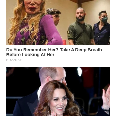
WN
TAPANULI
TENGAH
WN DELI
SERDANG
WN
TEBING
TINGGI
WN
PAKPAK
WN
KARAWANG
WN