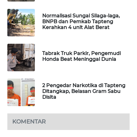
ID
Normalisasi Sungai Silaga-laga,
MAWAKA
BNPB dan Pemkab Tapteng
ID
Kerahkan 4 unit Alat Berat
MARTABAT
NET
Tabrak Truk Parkir, Pengemudi
Honda Beat Meninggal Dunia
PLN
WATCH
2 Pengedar Narkotika di Tapteng
MKLI
Ditangkap, Belasan Gram Sabu
Disita
LPKKI
LKKI
KOMENTAR
KOPEKLIN