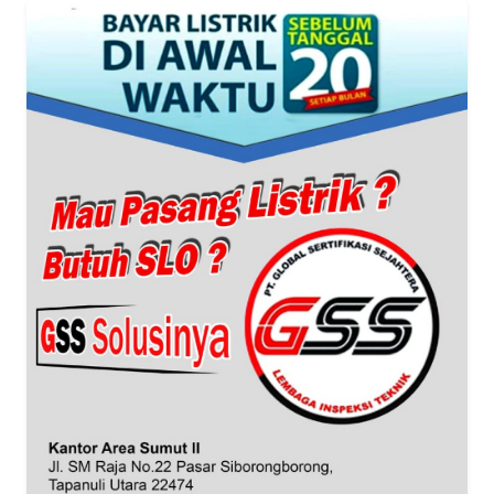
WN
BANTEN
WN
NTT
WN
KEPRI
WN
PAPUA
WN
PAPUA
BARAT
WN