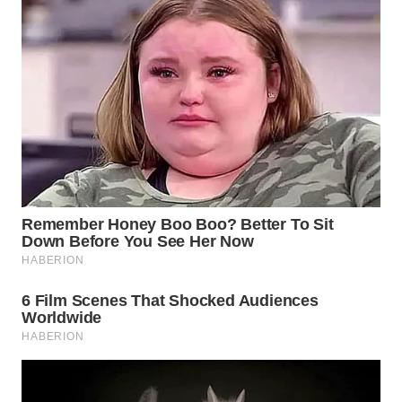
WN
INDRAMAYU
WN
KUNINGAN
WN
MAJALENGKA
WN
SUBANG
WN
SUKABUMI
WN
PURWAKARTA