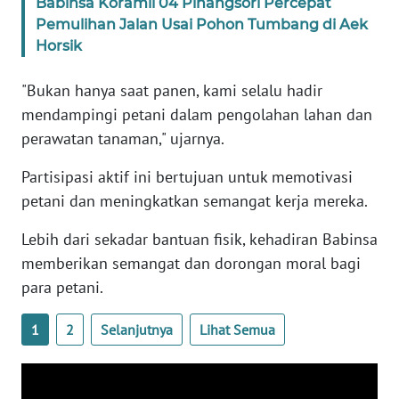
Babinsa Koramil 04 Pinangsori Percepat
Pemulihan Jalan Usai Pohon Tumbang di Aek
Horsik
WN
BABEL
"Bukan hanya saat panen, kami selalu hadir
mendampingi petani dalam pengolahan lahan dan
WN
SUMBAR
perawatan tanaman," ujarnya.
Partisipasi aktif ini bertujuan untuk memotivasi
WN
SUMSEL
petani dan meningkatkan semangat kerja mereka.
Lebih dari sekadar bantuan fisik, kehadiran Babinsa
WN
memberikan semangat dan dorongan moral bagi
BENGKULU
para petani.
WN
1
2
Selanjutnya
Lihat Semua
LAMPUNG
WN
JATENG