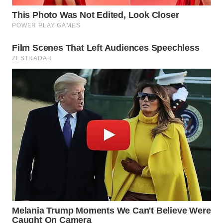
WAHANA
LISTRIK
WAHANA
TRAVEL
WAHANA
TV
WAHANANEWS
ID
WAHANANEWS
CO ID
WAHANANEWS
NET