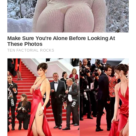
Wahana
Media
Group
WAHANA
NEWS
WAHANA
TANI
WAHANA
ADVOKAT
WAHANA
INFRASTRUKTUR
WAHANA
KONSUMEN