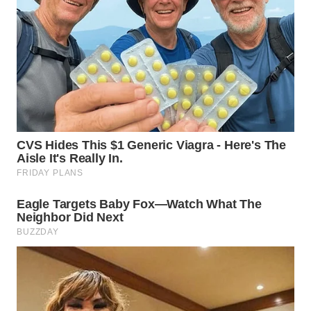
LANGKAT
WN
TAPANULI
SELATAN
WN
TANJUNG
LESUNG
WN
KARO
WN
SIMALUNGUN
WN
LABUHANBATU