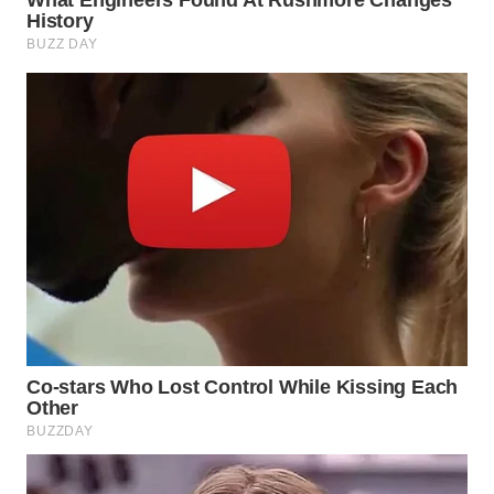
WN
SUMEDANG
WN
CIANJUR
WN
KEPULAUAN
SERIBU
WN
TANGERANG
WN
BINJAI
WN
CIREBON