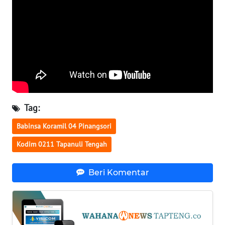
WN
NUSANTARA
WN
JOGJA
WN
Tag:
JATIM
Babinsa Koramil 04 Pinangsori
WN
Kodim 0211 Tapanuli Tengah
BALI
Beri Komentar
WN
KALBAR
WN
KALTENG