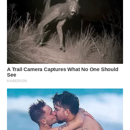
WN
PRIANGAN
TIMUR
WN
SEMARANG
WN
SOLO
WN
BOROBUDUR
WN
MADURA
WN