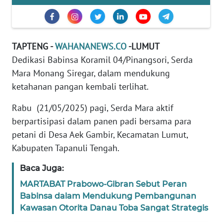
REDAKSI
KARIR
TAPTENG -
WAHANANEWS.CO
-LUMUT
Dedikasi Babinsa Koramil 04/Pinangsori, Serda
DISCLAIMER
Mara Monang Siregar, dalam mendukung
ketahanan pangan kembali terlihat.
Wahana
News
Regional
Rabu (21/05/2025) pagi, Serda Mara aktif
berpartisipasi dalam panen padi bersama para
WN
petani di Desa Aek Gambir, Kecamatan Lumut,
SUMUT
Kabupaten Tapanuli Tengah.
Baca Juga:
WN
JAKARTA
MARTABAT Prabowo-Gibran Sebut Peran
Babinsa dalam Mendukung Pembangunan
WN
Kawasan Otorita Danau Toba Sangat Strategis
JABAR