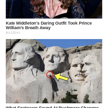
BEKASI
WN
BOGOR
WN
DEPOK
WN
TAPANULI
UTARA
WN
SAMOSIR
WN
PADANG
LAWAS