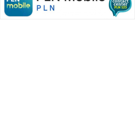
WAHANA MEDIA GROUP
|
|
|
WAHANA NEWS co
WAHANA TANI
WAHANA ADVOKAT
|
|
WAHANA INFRASTRUKTUR
WAHANA KONSUMEN
|
|
|
WAHANA LISTRIK
WAHANA TRAVEL
WAHANA TV
|
|
|
WAHANANEWS id
WAHANANEWS CO ID
WAHANANEWS NET
|
|
|
WAHANA SPORT ID
Wahana UMKM
Wahana Seleb
|
|
|
Wahana Persona
Wahana Otomotif
Wahana Health