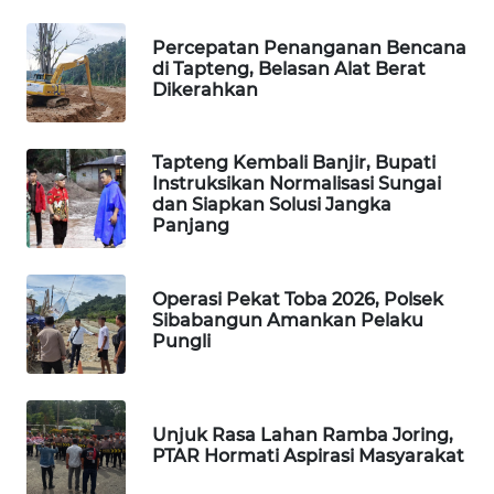
Percepatan Penanganan Bencana
WAHANA
di Tapteng, Belasan Alat Berat
DESA
Dikerahkan
WISATA
LAPAK
Tapteng Kembali Banjir, Bupati
WAHANA
Instruksikan Normalisasi Sungai
dan Siapkan Solusi Jangka
Panjang
Wahana
Network
Operasi Pekat Toba 2026, Polsek
KONSUMEN
Sibabangun Amankan Pelaku
LISTRIK
Pungli
MASYARAKAT
KELISTRIKAN
Unjuk Rasa Lahan Ramba Joring,
PTAR Hormati Aspirasi Masyarakat
WALINKI