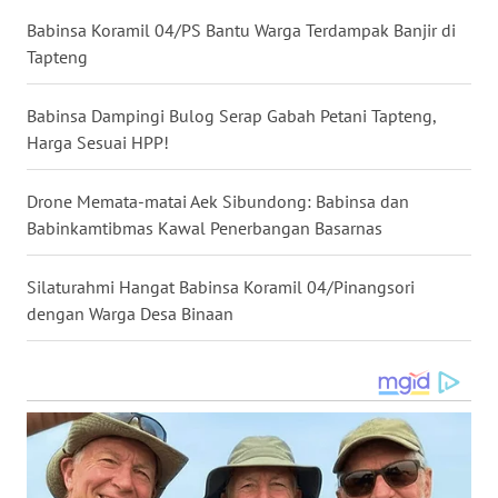
Babinsa Koramil 04/PS Bantu Warga Terdampak Banjir di
WN
Tapteng
MALUKU
Babinsa Dampingi Bulog Serap Gabah Petani Tapteng,
WN
Harga Sesuai HPP!
MALUT
Drone Memata-matai Aek Sibundong: Babinsa dan
WN
Babinkamtibmas Kawal Penerbangan Basarnas
DAIRI
Silaturahmi Hangat Babinsa Koramil 04/Pinangsori
WN
dengan Warga Desa Binaan
DANAU
TOBA
WN
NIAS
WN