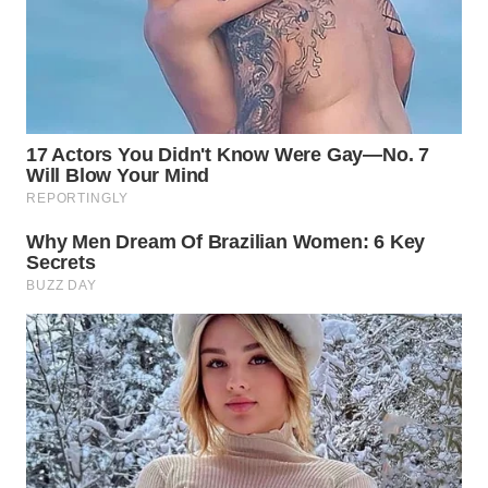
SURABAYA
WN
NATUNA
WN
BINTAN
WN
MANDALIKA
WN
LIKUPANG
WN
LABUANBAJO
WN
BORNEO