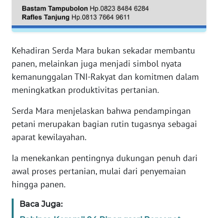
RIAU
WN
SERAMBI
Kehadiran Serda Mara bukan sekadar membantu
panen, melainkan juga menjadi simbol nyata
WN
JAMBI
kemanunggalan TNI-Rakyat dan komitmen dalam
meningkatkan produktivitas pertanian.
WN
Serda Mara menjelaskan bahwa pendampingan
SULTRA
petani merupakan bagian rutin tugasnya sebagai
WN
aparat kewilayahan.
NTB
Ia menekankan pentingnya dukungan penuh dari
awal proses pertanian, mulai dari penyemaian
WN
SULTENG
hingga panen.
Baca Juga:
WN
SULBAR