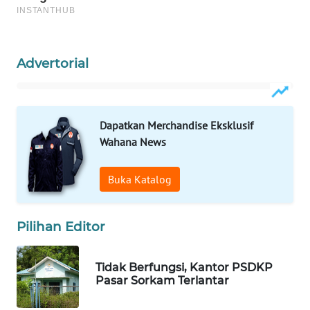
WAHANA
SPORT
Advertorial
WAHANA
UMKM
Dapatkan Merchandise Eksklusif
WAHANA
Wahana News
SELEB
Buka Katalog
WAHANA
PERSONA
Pilihan Editor
WAHANA
OTOMOTIF
Tidak Berfungsi, Kantor PSDKP
Pasar Sorkam Terlantar
WAHANA
HEALTH