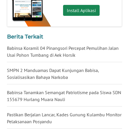
Install Aplikasi
WN
KALTARA
WN
Berita Terkait
KALSEL
Babinsa Koramil 04 Pinangsori Percepat Pemulihan Jalan
Usai Pohon Tumbang di Aek Horsik
WN
KALTIM
SMPN 2 Manduamas Dapat Kunjungan Babisa,
WN
Sosialisasikan Bahaya Narkoba
SULSEL
Babinsa Tanamkan Semangat Patriotisme pada Siswa SDN
WN
155679 Hurlang Muara Nauli
GORONTALO
Pastikan Berjalan Lancar, Kades Gunung Kulambu Monitor
WN
Pelaksanaan Posyandu
SULUT