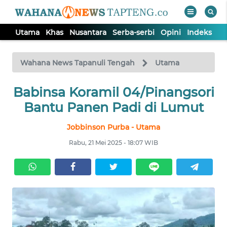
Utama
Khas
Nusantara
Serba-serbi
Opini
Indeks
WAHANA
Tutup
TV
Wahana News Tapanuli Tengah
Utama
Babinsa Koramil 04/Pinangsori
UTAMA
Bantu Panen Padi di Lumut
KHAS
Jobbinson Purba - Utama
Rabu, 21 Mei 2025 - 18:07 WIB
NUSANTARA
SERBA-
SERBI
OPINI