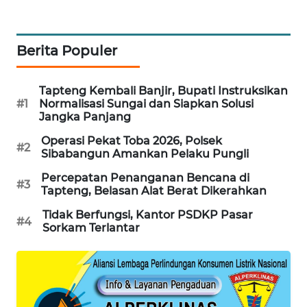
PORTAL
KONSUMEN
Berita Populer
FORWAMKI
Tapteng Kembali Banjir, Bupati Instruksikan
#1
Normalisasi Sungai dan Siapkan Solusi
ALPERKLINAS
Jangka Panjang
Operasi Pekat Toba 2026, Polsek
#2
FORJASIDA
Sibabangun Amankan Pelaku Pungli
Percepatan Penanganan Bencana di
#3
TAMBANG
Tapteng, Belasan Alat Berat Dikerahkan
NEWS
Tidak Berfungsi, Kantor PSDKP Pasar
#4
Sorkam Terlantar
SITUNGIR
NEWS
SIDIKALANG
NEWS