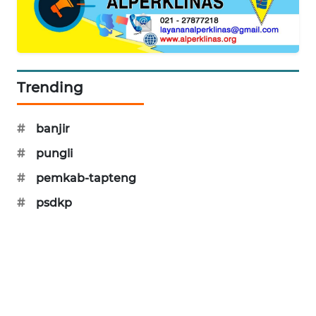
SIBARAGAS
NEWS
Trending
METRO
SIANTAR
NEWS
#
banjir
#
pungli
METRO
MEDAN
#
pemkab-tapteng
NEWS
#
psdkp
METRO
JAKARTA
NEWS
KRT
NEWS