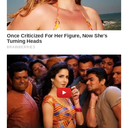
LANGKAT
WN
TAPANULI
SELATAN
WN
TANJUNG
LESUNG
WN
KARO
WN
SIMALUNGUN
WN
LABUHANBATU