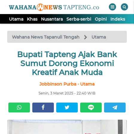
Utama
Khas
Nusantara
Serba-serbi
Opini
Indeks
WAHANA
Tutup
TV
Wahana News Tapanuli Tengah
Utama
Bupati Tapteng Ajak Bank
UTAMA
Sumut Dorong Ekonomi
KHAS
Kreatif Anak Muda
Jobbinson Purba - Utama
NUSANTARA
Senin, 3 Maret 2025 - 22:40 WIB
SERBA-
SERBI
OPINI