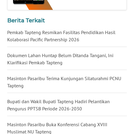
WN
KALTARA
Berita Terkait
Pemkab Tapteng Resmikan Fasilitas Pendidikan Hasil
WN
Kolaborasi Pacific Partnership 2026
KALSEL
Dokumen Lahan Huntap Belum Ditanda Tangani, Ini
WN
Klarifikasi Pemkab Tapteng
KALTIM
Masinton Pasaribu Terima Kunjungan Silaturahmi PCNU
WN
Tapteng
SULSEL
Bupati dan Wakil Bupati Tapteng Hadiri Pelantikan
WN
GORONTALO
Pengurus PPTSB Periode 2026-2030
WN
Masinton Pasaribu Buka Konferensi Cabang XVIII
SULUT
Muslimat NU Tapteng