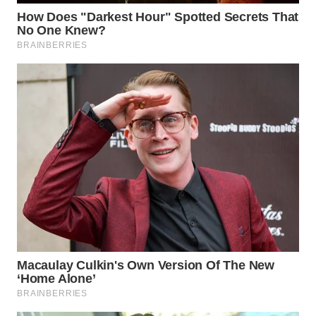
WAHANA
LISTRIK
WAHANA
TRAVEL
WAHANA
TV
WAHANANEWS
ID
WAHANANEWS
CO ID
WAHANANEWS
NET