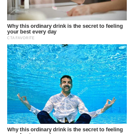
WN
INDRAMAYU
WN
KUNINGAN
WN
MAJALENGKA
WN
SUBANG
WN
SUKABUMI
WN
PURWAKARTA