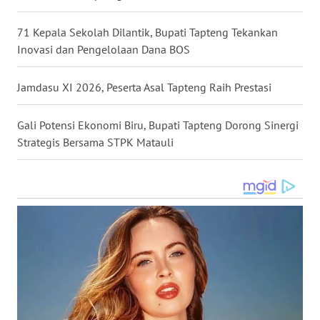
WN
71 Kepala Sekolah Dilantik, Bupati Tapteng Tekankan
MALUKU
Inovasi dan Pengelolaan Dana BOS
WN
Jamdasu XI 2026, Peserta Asal Tapteng Raih Prestasi
MALUT
Gali Potensi Ekonomi Biru, Bupati Tapteng Dorong Sinergi
WN
Strategis Bersama STPK Matauli
DAIRI
WN
DANAU
TOBA
WN
NIAS
WN