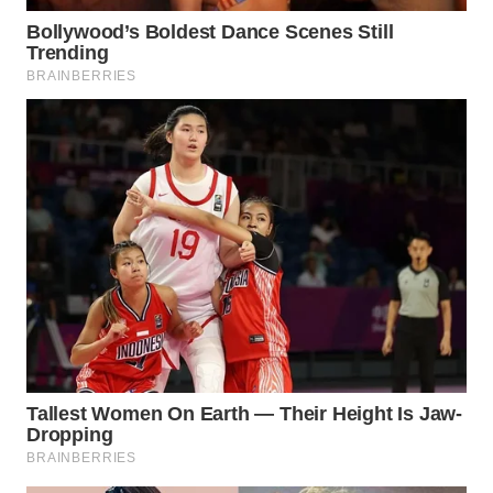
WN
TAPANULI
TENGAH
WN DELI
SERDANG
WN
TEBING
TINGGI
WN
PAKPAK
WN
KARAWANG
WN