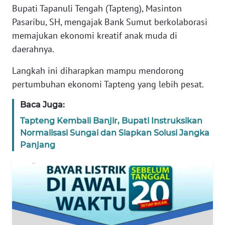
Bupati Tapanuli Tengah (Tapteng), Masinton
REDAKSI
Pasaribu, SH, mengajak Bank Sumut berkolaborasi
memajukan ekonomi kreatif anak muda di
KARIR
daerahnya.
DISCLAIMER
Langkah ini diharapkan mampu mendorong
pertumbuhan ekonomi Tapteng yang lebih pesat.
Wahana
News
Baca Juga:
Regional
Tapteng Kembali Banjir, Bupati Instruksikan
Normalisasi Sungai dan Siapkan Solusi Jangka
WN
SUMUT
Panjang
WN
JAKARTA
WN
JABAR