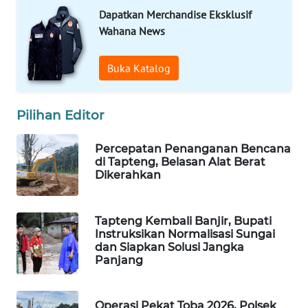
ID
Dapatkan Merchandise Eksklusif
Wahana News
MAWAKA
ID
Buka Katalog
MARTABAT
NET
Pilihan Editor
PLN
Percepatan Penanganan Bencana
WATCH
di Tapteng, Belasan Alat Berat
Dikerahkan
MKLI
Tapteng Kembali Banjir, Bupati
LPKKI
Instruksikan Normalisasi Sungai
dan Siapkan Solusi Jangka
Panjang
LKKI
KOPEKLIN
Operasi Pekat Toba 2026, Polsek