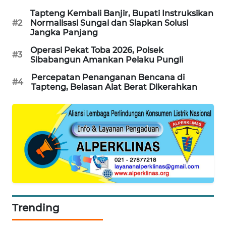
Tapteng Kembali Banjir, Bupati Instruksikan
KARING
#2
Normalisasi Sungai dan Siapkan Solusi
NEWS
Jangka Panjang
Operasi Pekat Toba 2026, Polsek
#3
JURNAL
Sibabangun Amankan Pelaku Pungli
MARITIM
Percepatan Penanganan Bencana di
#4
Tapteng, Belasan Alat Berat Dikerahkan
HUMBANG
NEWS
GARONGGANG
NEWS
FISUELRI
ID
ENERGI
Trending
NEWS