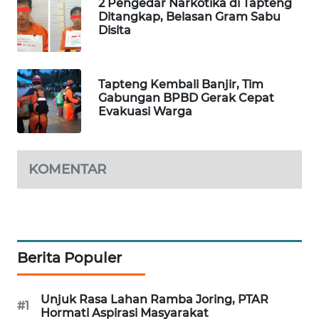
2 Pengedar Narkotika di Tapteng
Ditangkap, Belasan Gram Sabu
Disita
SIBARAGAS
NEWS
Tapteng Kembali Banjir, Tim
METRO
Gabungan BPBD Gerak Cepat
SIANTAR
Evakuasi Warga
NEWS
METRO
KOMENTAR
MEDAN
NEWS
METRO
JAKARTA
NEWS
Berita Populer
KRT
Unjuk Rasa Lahan Ramba Joring, PTAR
#1
NEWS
Hormati Aspirasi Masyarakat