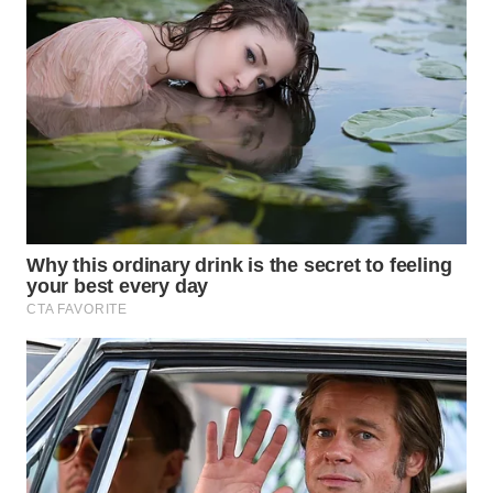
SURABAYA
WN
NATUNA
WN
BINTAN
WN
MANDALIKA
WN
LIKUPANG
WN
LABUANBAJO
WN
BORNEO