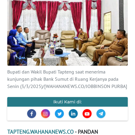
Informasi
INDEKS
BERITA
KONTAK
KAMI
INFO
Bupati dan Wakil Bupati Tapteng saat menerima
IKLAN
kunjungan pihak Bank Sumut di Ruang Kerjanya pada
Senin (3/3/2025)/[WAHANANEWS.CO/JOBBINSON PURBA]
TENTANG
KAMI
Ikuti Kami di:
PEDOMAN
MEDIA
SIBER
TAPTENG.WAHANANEWS.CO
- PANDAN