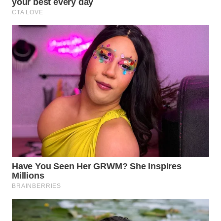
WN
PRIANGAN
TIMUR
WN
SEMARANG
WN
SOLO
WN
BOROBUDUR
WN
MADURA
WN