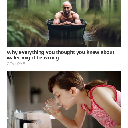
WN
SUMEDANG
WN
CIANJUR
WN
KEPULAUAN
SERIBU
WN
TANGERANG
WN
BINJAI
WN
CIREBON