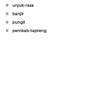
#
unjuk-rasa
CILEUNGSI
NEWS
#
banjir
#
pungli
BERKAT
NEWS
#
pemkab-tapteng
BERAMPU
NEWS
ANUGERAH
NEWS
AKHLAK
ID
PERAPKI
NEWS