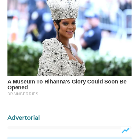
WAHANA
DESA
WISATA
LAPAK
WAHANA
Wahana
Network
KONSUMEN
LISTRIK
MASYARAKAT
Advertorial
KELISTRIKAN
WALINKI