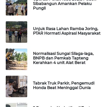
Sibabangun Amankan Pelaku
Pungli
PORTAL
KONSUMEN
FORWAMKI
Unjuk Rasa Lahan Ramba Joring,
PTAR Hormati Aspirasi Masyarakat
ALPERKLINAS
FORJASIDA
Normalisasi Sungai Silaga-laga,
BNPB dan Pemkab Tapteng
Kerahkan 4 unit Alat Berat
TAMBANG
NEWS
Tabrak Truk Parkir, Pengemudi
SITUNGIR
Honda Beat Meninggal Dunia
NEWS
SIDIKALANG
NEWS