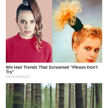
BEKASI
WN
BOGOR
WN
DEPOK
WN
TAPANULI
UTARA
WN
SAMOSIR
WN
PADANG
LAWAS