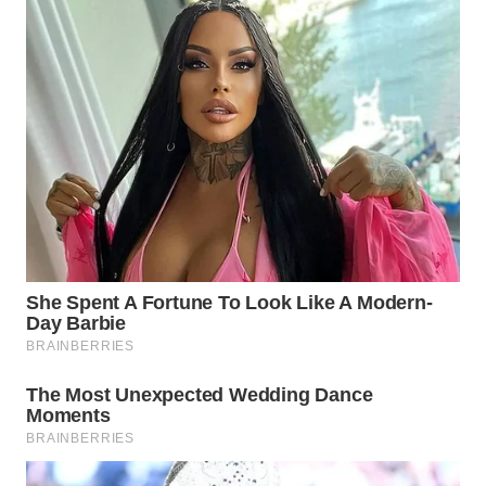
WAHANA
SPORT
WAHANA
UMKM
WAHANA
SELEB
WAHANA
PERSONA
WAHANA
OTOMOTIF
WAHANA
HEALTH