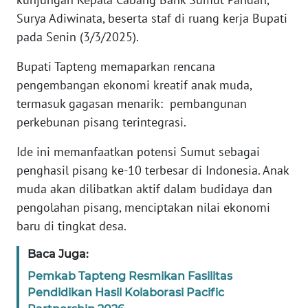
RIAU
Surya Adiwinata, beserta staf di ruang kerja Bupati
pada Senin (3/3/2025).
WN
SERAMBI
Bupati Tapteng memaparkan rencana
pengembangan ekonomi kreatif anak muda,
WN
termasuk gagasan menarik: pembangunan
JAMBI
perkebunan pisang terintegrasi.
WN
Ide ini memanfaatkan potensi Sumut sebagai
SULTRA
penghasil pisang ke-10 terbesar di Indonesia. Anak
muda akan dilibatkan aktif dalam budidaya dan
WN
NTB
pengolahan pisang, menciptakan nilai ekonomi
baru di tingkat desa.
WN
Baca Juga:
SULTENG
Pemkab Tapteng Resmikan Fasilitas
Pendidikan Hasil Kolaborasi Pacific
WN
SULBAR