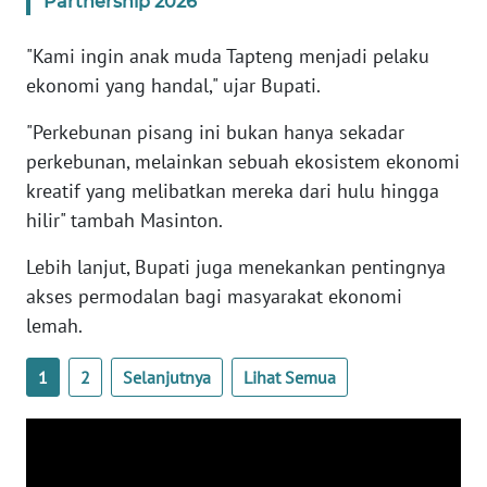
Partnership 2026
"Kami ingin anak muda Tapteng menjadi pelaku
WN
BABEL
ekonomi yang handal," ujar Bupati.
"Perkebunan pisang ini bukan hanya sekadar
WN
perkebunan, melainkan sebuah ekosistem ekonomi
SUMBAR
kreatif yang melibatkan mereka dari hulu hingga
WN
hilir" tambah Masinton.
SUMSEL
Lebih lanjut, Bupati juga menekankan pentingnya
akses permodalan bagi masyarakat ekonomi
WN
BENGKULU
lemah.
1
2
Selanjutnya
Lihat Semua
WN
LAMPUNG
WN
JATENG