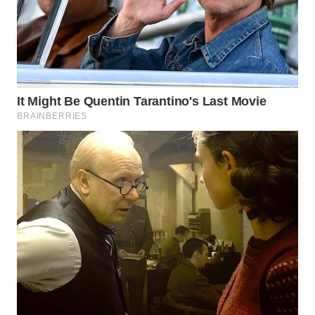
Wahana
Media
Group
WAHANA
NEWS
WAHANA
TANI
WAHANA
ADVOKAT
WAHANA
INFRASTRUKTUR
WAHANA
KONSUMEN