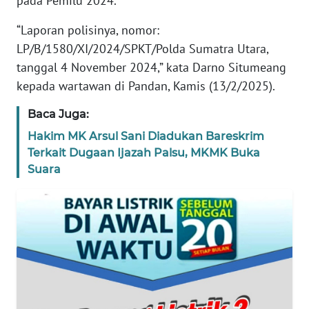
pada Pemilu 2024.
WN
“Laporan polisinya, nomor:
BANTEN
LP/B/1580/XI/2024/SPKT/Polda Sumatra Utara,
tanggal 4 November 2024,” kata Darno Situmeang
WN
kepada wartawan di Pandan, Kamis (13/2/2025).
NTT
Baca Juga:
WN
Hakim MK Arsul Sani Diadukan Bareskrim
KEPRI
Terkait Dugaan Ijazah Palsu, MKMK Buka
Suara
WN
PAPUA
WN
PAPUA
BARAT
WN