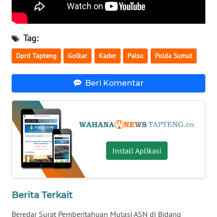
WN
MALUKU
Tag:
WN
Dprd Tapteng
Golkar
Kader
Palsu
Polda Sumut
MALUT
Beri Komentar
WN
DAIRI
WN
DANAU
TOBA
Install Aplikasi
WN
NIAS
Berita Terkait
WN
Beredar Surat Pemberitahuan Mutasi ASN di Bidang