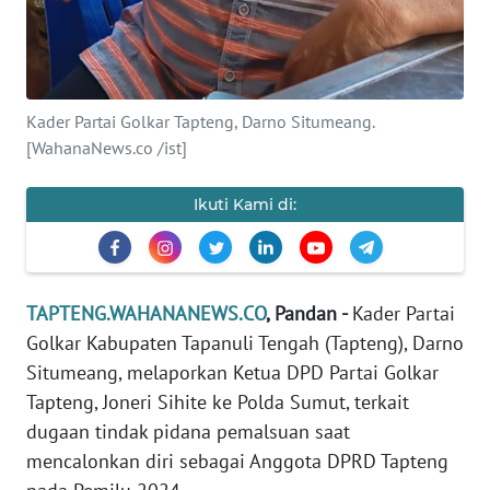
REDAKSI
KARIR
Kader Partai Golkar Tapteng, Darno Situmeang.
DISCLAIMER
[WahanaNews.co /ist]
Wahana
Ikuti Kami di:
News
Regional
WN
TAPTENG.WAHANANEWS.CO
, Pandan -
Kader
Partai
SUMUT
Golkar Kabupaten Tapanuli Tengah (Tapteng), Darno
Situmeang, melaporkan Ketua DPD Partai Golkar
WN
JAKARTA
Tapteng, Joneri Sihite ke Polda Sumut, terkait
dugaan tindak pidana pemalsuan saat
WN
mencalonkan diri sebagai Anggota DPRD Tapteng
JABAR