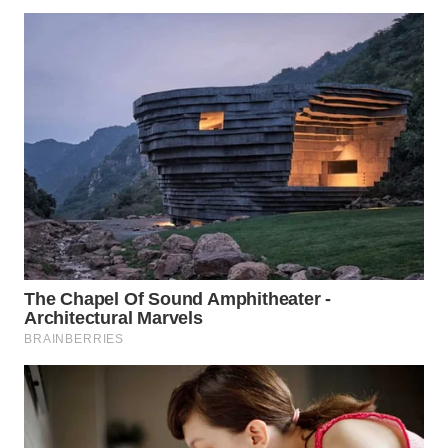
WN
INDRAMAYU
WN
KUNINGAN
WN
MAJALENGKA
WN
SUBANG
WN
SUKABUMI
WN
PURWAKARTA