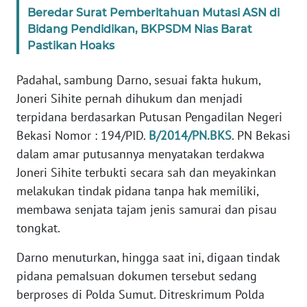
Beredar Surat Pemberitahuan Mutasi ASN di
Bidang Pendidikan, BKPSDM Nias Barat
WN
Pastikan Hoaks
NUSANTARA
Padahal, sambung Darno, sesuai fakta hukum,
WN
Joneri Sihite pernah dihukum dan menjadi
JOGJA
terpidana berdasarkan Putusan Pengadilan Negeri
Bekasi Nomor : 194/PID.
B/2014/PN.BKS
. PN Bekasi
WN
JATIM
dalam amar putusannya menyatakan terdakwa
Joneri Sihite terbukti secara sah dan meyakinkan
WN
melakukan tindak pidana tanpa hak memiliki,
BALI
membawa senjata tajam jenis samurai dan pisau
tongkat.
WN
KALBAR
Darno menuturkan, hingga saat ini, digaan tindak
pidana pemalsuan dokumen tersebut sedang
WN
berproses di Polda Sumut. Ditreskrimum Polda
KALTENG