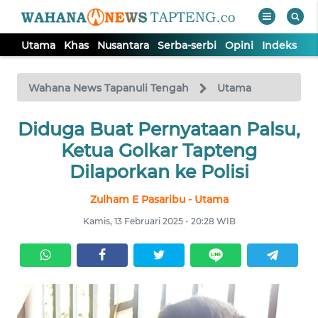
Utama
Khas
Nusantara
Serba-serbi
Opini
Indeks
WAHANA
Tutup
TV
Wahana News Tapanuli Tengah
Utama
Diduga Buat Pernyataan Palsu,
UTAMA
Ketua Golkar Tapteng
KHAS
Dilaporkan ke Polisi
Zulham E Pasaribu - Utama
NUSANTARA
Kamis, 13 Februari 2025 - 20:28 WIB
SERBA-
SERBI
OPINI