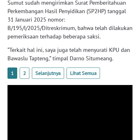
Sumut sudah mengirimkan Surat Pemberitahuan
Perkembangan Hasil Penyidikan (SP2HP) tanggal
WN
31 Januari 2025 nomor:
KALTARA
B/195/I/2025/Ditreskrimum, bahwa telah dilakukan
pemeriksaan terhadap beberapa saksi.
WN
KALSEL
“Terkait hal ini, saya juga telah menyurati KPU dan
Bawaslu Tapteng,” timpal Darno Situmeang.
WN
KALTIM
1
2
Selanjutnya
Lihat Semua
WN
SULSEL
WN
GORONTALO
WN
SULUT