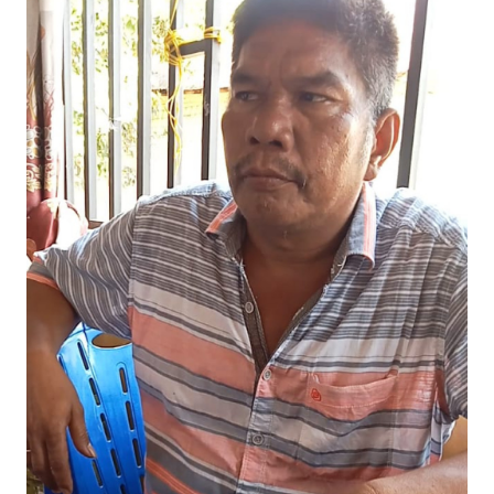
Informasi
INDEKS
BERITA
KONTAK
KAMI
INFO
IKLAN
TENTANG
KAMI
PEDOMAN
MEDIA
SIBER