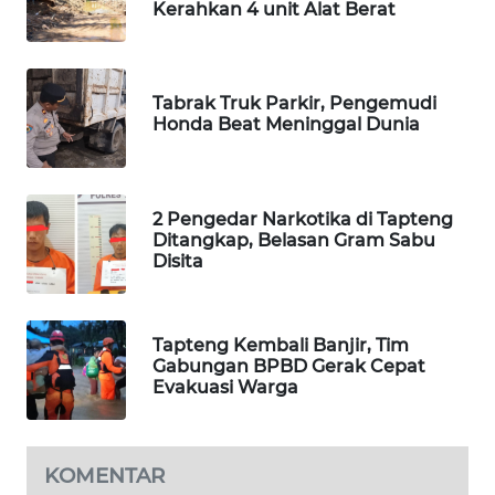
Kerahkan 4 unit Alat Berat
PORTAL
KONSUMEN
Tabrak Truk Parkir, Pengemudi
Honda Beat Meninggal Dunia
FORWAMKI
ALPERKLINAS
2 Pengedar Narkotika di Tapteng
Ditangkap, Belasan Gram Sabu
FORJASIDA
Disita
TAMBANG
NEWS
Tapteng Kembali Banjir, Tim
Gabungan BPBD Gerak Cepat
Evakuasi Warga
SITUNGIR
NEWS
SIDIKALANG
KOMENTAR
NEWS