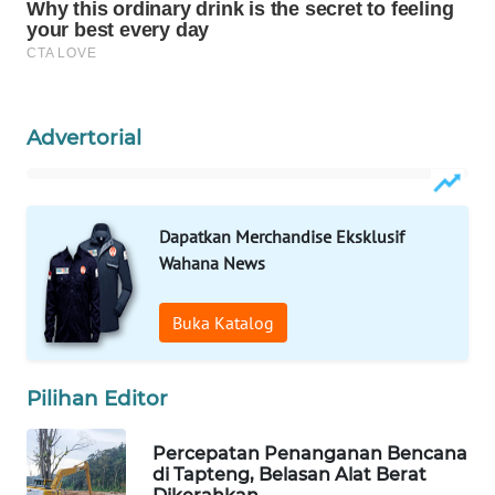
WAHANA
DESA
WISATA
Advertorial
LAPAK
WAHANA
Wahana
Dapatkan Merchandise Eksklusif
Network
Wahana News
KONSUMEN
Buka Katalog
LISTRIK
MASYARAKAT
Pilihan Editor
KELISTRIKAN
Percepatan Penanganan Bencana
di Tapteng, Belasan Alat Berat
WALINKI