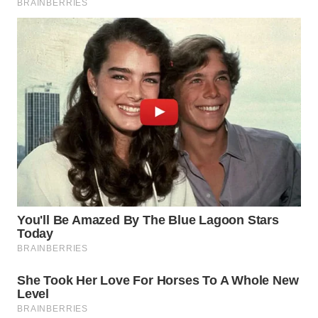
WN
SUMEDANG
WN
CIANJUR
WN
KEPULAUAN
SERIBU
WN
TANGERANG
WN
BINJAI
WN
CIREBON