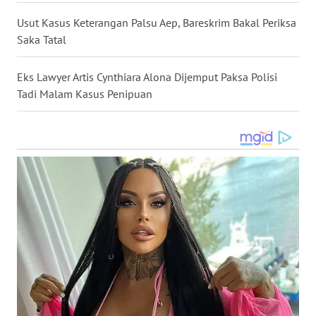
WN
Usut Kasus Keterangan Palsu Aep, Bareskrim Bakal Periksa
TAPANULI
Saka Tatal
TENGAH
Eks Lawyer Artis Cynthiara Alona Dijemput Paksa Polisi
WN DELI
Tadi Malam Kasus Penipuan
SERDANG
WN
TEBING
TINGGI
WN
PAKPAK
WN
KARAWANG
WN