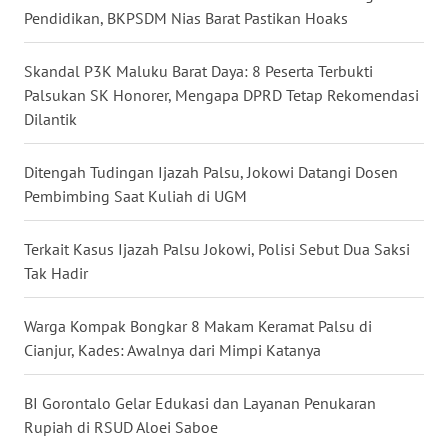
LANGKAT
Pendidikan, BKPSDM Nias Barat Pastikan Hoaks
WN
Skandal P3K Maluku Barat Daya: 8 Peserta Terbukti
TAPANULI
Palsukan SK Honorer, Mengapa DPRD Tetap Rekomendasi
SELATAN
Dilantik
WN
Ditengah Tudingan Ijazah Palsu, Jokowi Datangi Dosen
TANJUNG
LESUNG
Pembimbing Saat Kuliah di UGM
WN
Terkait Kasus Ijazah Palsu Jokowi, Polisi Sebut Dua Saksi
KARO
Tak Hadir
WN
Warga Kompak Bongkar 8 Makam Keramat Palsu di
SIMALUNGUN
Cianjur, Kades: Awalnya dari Mimpi Katanya
WN
BI Gorontalo Gelar Edukasi dan Layanan Penukaran
LABUHANBATU
Rupiah di RSUD Aloei Saboe