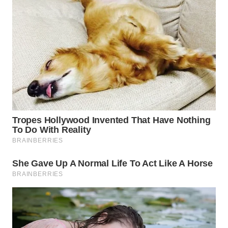
Wahana
Media
Group
WAHANA
NEWS
WAHANA
TANI
WAHANA
ADVOKAT
WAHANA
INFRASTRUKTUR
WAHANA
KONSUMEN