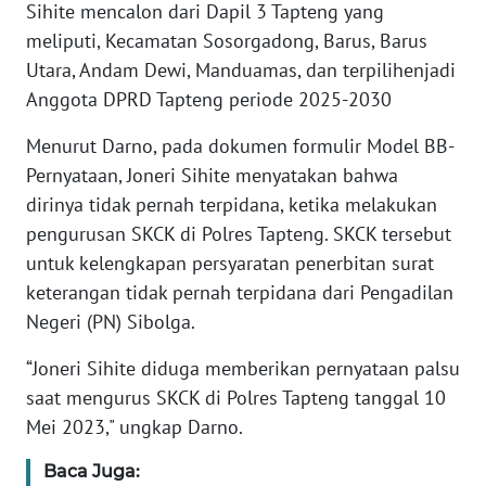
Sihite mencalon dari Dapil 3 Tapteng yang
meliputi, Kecamatan Sosorgadong, Barus, Barus
WN
Utara, Andam Dewi, Manduamas, dan terpilihenjadi
BABEL
Anggota DPRD Tapteng periode 2025-2030
WN
Menurut Darno, pada dokumen formulir Model BB-
SUMBAR
Pernyataan, Joneri Sihite menyatakan bahwa
dirinya tidak pernah terpidana, ketika melakukan
WN
pengurusan SKCK di Polres Tapteng. SKCK tersebut
SUMSEL
untuk kelengkapan persyaratan penerbitan surat
keterangan tidak pernah terpidana dari Pengadilan
WN
Negeri (PN) Sibolga.
BENGKULU
“Joneri Sihite diduga memberikan pernyataan palsu
WN
saat mengurus SKCK di Polres Tapteng tanggal 10
LAMPUNG
Mei 2023," ungkap Darno.
WN
Baca Juga:
JATENG