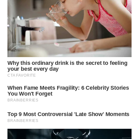
WN
PRIANGAN
TIMUR
WN
SEMARANG
WN
SOLO
WN
BOROBUDUR
WN
MADURA
WN