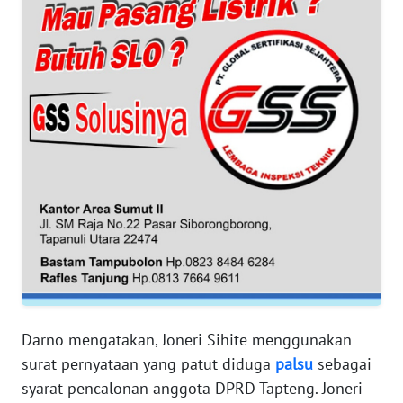
RIAU
WN
SERAMBI
WN
JAMBI
WN
SULTRA
WN
NTB
WN
SULTENG
Darno mengatakan, Joneri Sihite menggunakan
surat pernyataan yang patut diduga
palsu
sebagai
WN
syarat pencalonan anggota DPRD Tapteng. Joneri
SULBAR