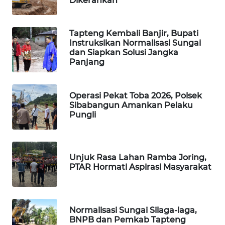
Dikerahkan
ID
MAWAKA
Tapteng Kembali Banjir, Bupati
ID
Instruksikan Normalisasi Sungai
dan Siapkan Solusi Jangka
Panjang
MARTABAT
NET
Operasi Pekat Toba 2026, Polsek
PLN
Sibabangun Amankan Pelaku
WATCH
Pungli
MKLI
Unjuk Rasa Lahan Ramba Joring,
LPKKI
PTAR Hormati Aspirasi Masyarakat
LKKI
Normalisasi Sungai Silaga-laga,
BNPB dan Pemkab Tapteng
KOPEKLIN