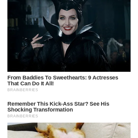
SURABAYA
WN
NATUNA
WN
BINTAN
WN
MANDALIKA
WN
LIKUPANG
WN
LABUANBAJO
WN
BORNEO