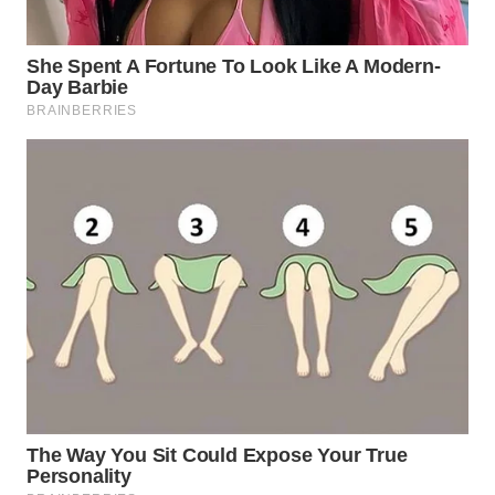
BEKASI
WN
BOGOR
WN
DEPOK
WN
TAPANULI
UTARA
WN
SAMOSIR
WN
PADANG
LAWAS