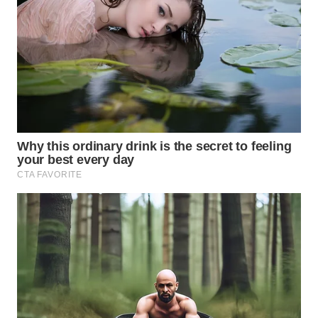
WAHANA
LISTRIK
WAHANA
TRAVEL
WAHANA
TV
WAHANANEWS
ID
WAHANANEWS
CO ID
WAHANANEWS
NET