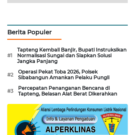
SIBARAGAS
NEWS
Berita Populer
METRO
SIANTAR
Tapteng Kembali Banjir, Bupati Instruksikan
NEWS
#1
Normalisasi Sungai dan Siapkan Solusi
Jangka Panjang
METRO
Operasi Pekat Toba 2026, Polsek
MEDAN
#2
Sibabangun Amankan Pelaku Pungli
NEWS
Percepatan Penanganan Bencana di
#3
Tapteng, Belasan Alat Berat Dikerahkan
METRO
JAKARTA
NEWS
KRT
NEWS