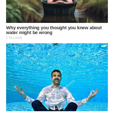
WAHANA
SPORT
WAHANA
UMKM
WAHANA
SELEB
WAHANA
PERSONA
WAHANA
OTOMOTIF
WAHANA
HEALTH