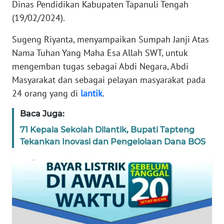
Dinas Pendidikan Kabupaten Tapanuli Tengah
REDAKSI
(19/02/2024).
KARIR
Sugeng Riyanta, menyampaikan Sumpah Janji Atas
Nama Tuhan Yang Maha Esa Allah SWT, untuk
DISCLAIMER
mengemban tugas sebagai Abdi Negara, Abdi
Masyarakat dan sebagai pelayan masyarakat pada
Wahana
24 orang yang di
lantik
.
News
Regional
Baca Juga:
71 Kepala Sekolah Dilantik, Bupati Tapteng
WN
Tekankan Inovasi dan Pengelolaan Dana BOS
SUMUT
WN
JAKARTA
WN
JABAR