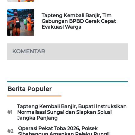
PORTAL
Tapteng Kembali Banjir, Tim
KONSUMEN
Gabungan BPBD Gerak Cepat
Evakuasi Warga
FORWAMKI
KOMENTAR
ALPERKLINAS
FORJASIDA
TAMBANG
Berita Populer
NEWS
SITUNGIR
Tapteng Kembali Banjir, Bupati Instruksikan
NEWS
#1
Normalisasi Sungai dan Siapkan Solusi
Jangka Panjang
SIDIKALANG
Operasi Pekat Toba 2026, Polsek
#2
Sibabangun Amankan Pelaku Pungli
NEWS