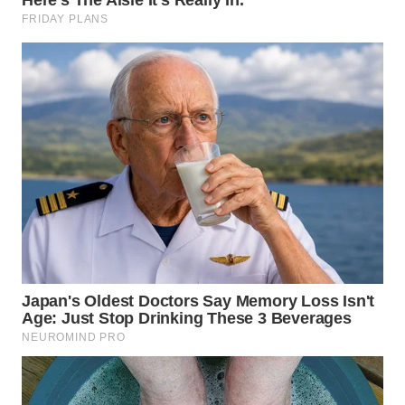
WN
TAPANULI
TENGAH
WN DELI
SERDANG
WN
TEBING
TINGGI
WN
PAKPAK
WN
KARAWANG
WN