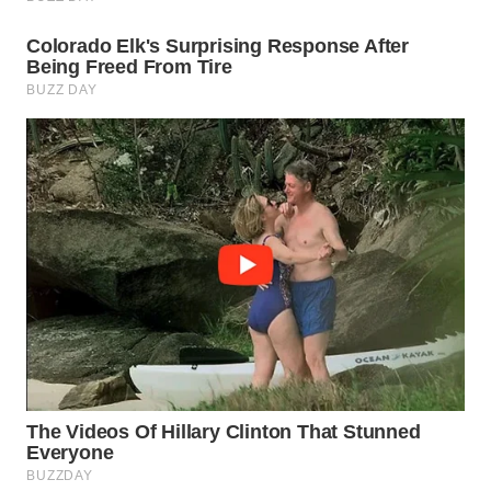
Wahana
Media
Group
WAHANA
NEWS
WAHANA
TANI
WAHANA
ADVOKAT
WAHANA
INFRASTRUKTUR
WAHANA
KONSUMEN