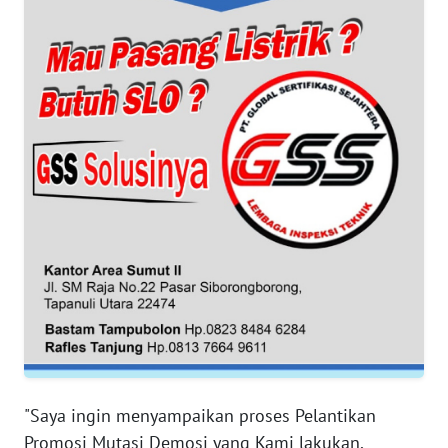
WN
BANTEN
WN
NTT
WN
KEPRI
WN
PAPUA
WN
PAPUA
BARAT
"Saya ingin menyampaikan proses Pelantikan
WN
Promosi Mutasi Demosi yang Kami lakukan,