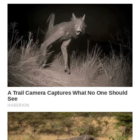
WAHANA
LISTRIK
WAHANA
TRAVEL
WAHANA
TV
WAHANANEWS
ID
WAHANANEWS
CO ID
WAHANANEWS
NET