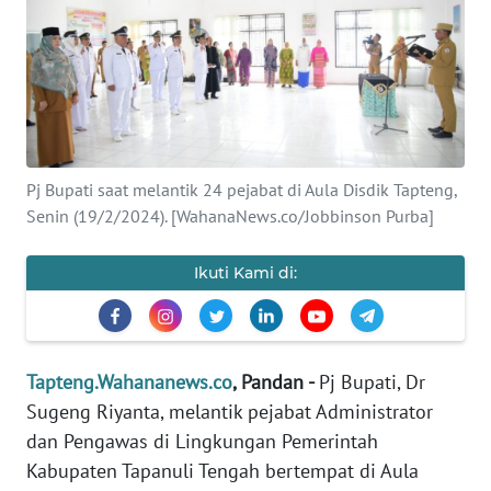
Informasi
INDEKS
BERITA
KONTAK
KAMI
Pj Bupati saat melantik 24 pejabat di Aula Disdik Tapteng,
Senin (19/2/2024). [WahanaNews.co/Jobbinson Purba]
INFO
IKLAN
Ikuti Kami di:
TENTANG
KAMI
Tapteng.Wahananews.co
, Pandan -
Pj Bupati, Dr
PEDOMAN
Sugeng Riyanta, melantik pejabat Administrator
MEDIA
dan Pengawas di Lingkungan Pemerintah
SIBER
Kabupaten Tapanuli Tengah bertempat di Aula