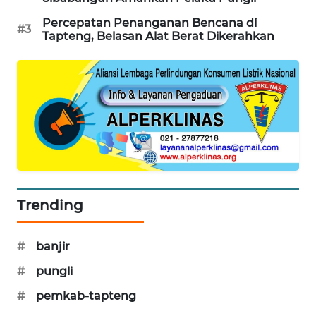
Percepatan Penanganan Bencana di
#3
SIBARAGAS
Tapteng, Belasan Alat Berat Dikerahkan
NEWS
METRO
SIANTAR
NEWS
METRO
MEDAN
NEWS
Trending
METRO
JAKARTA
#
banjir
NEWS
#
pungli
KRT
#
pemkab-tapteng
NEWS