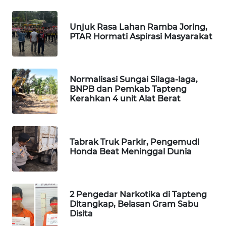
ID
Unjuk Rasa Lahan Ramba Joring,
MAWAKA
PTAR Hormati Aspirasi Masyarakat
ID
MARTABAT
NET
Normalisasi Sungai Silaga-laga,
BNPB dan Pemkab Tapteng
Kerahkan 4 unit Alat Berat
PLN
WATCH
MKLI
Tabrak Truk Parkir, Pengemudi
Honda Beat Meninggal Dunia
LPKKI
LKKI
2 Pengedar Narkotika di Tapteng
Ditangkap, Belasan Gram Sabu
Disita
KOPEKLIN