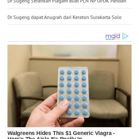
Dr Sugeng Serahkan Piagam Buat PLN NP UPDK Pandan
LANGKAT
Dr Sugeng dapat Anugrah dari Keraton Surakarta Solo
WN
TAPANULI
SELATAN
WN
TANJUNG
LESUNG
WN
KARO
WN
SIMALUNGUN
WN
LABUHANBATU