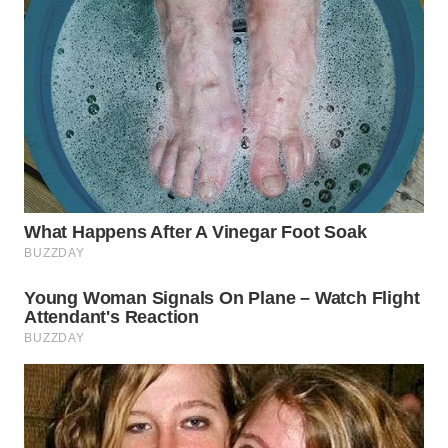
BEKASI
WN
BOGOR
WN
DEPOK
WN
TAPANULI
UTARA
WN
SAMOSIR
WN
PADANG
LAWAS