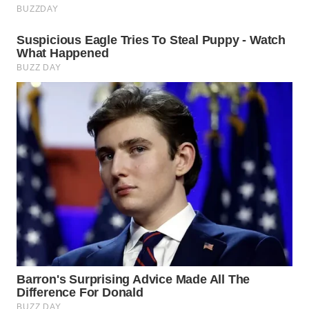
SURABAYA
WN
NATUNA
WN
BINTAN
WN
MANDALIKA
WN
LIKUPANG
WN
LABUANBAJO
WN
BORNEO