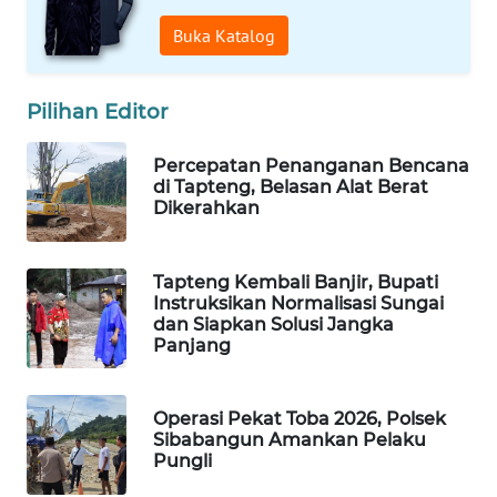
Buka Katalog
WAHANA
DESA
WISATA
Pilihan Editor
LAPAK
Percepatan Penanganan Bencana
WAHANA
di Tapteng, Belasan Alat Berat
Dikerahkan
Wahana
Network
Tapteng Kembali Banjir, Bupati
Instruksikan Normalisasi Sungai
KONSUMEN
dan Siapkan Solusi Jangka
LISTRIK
Panjang
MASYARAKAT
Operasi Pekat Toba 2026, Polsek
KELISTRIKAN
Sibabangun Amankan Pelaku
Pungli
WALINKI