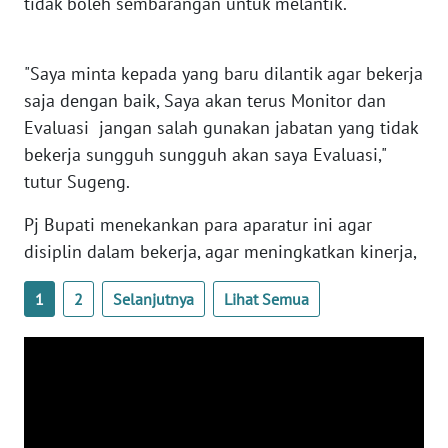
tidak boleh sembarangan untuk melantik.
WN
NUSANTARA
"Saya minta kepada yang baru dilantik agar bekerja
saja dengan baik, Saya akan terus Monitor dan
WN
Evaluasi jangan salah gunakan jabatan yang tidak
JOGJA
bekerja sungguh sungguh akan saya Evaluasi,"
tutur Sugeng.
WN
JATIM
Pj Bupati menekankan para aparatur ini agar
disiplin dalam bekerja, agar meningkatkan kinerja,
WN
BALI
1
2
Selanjutnya
Lihat Semua
WN
KALBAR
WN
KALTENG