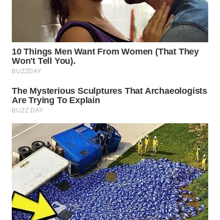
WN
INDRAMAYU
WN
KUNINGAN
WN
MAJALENGKA
WN
SUBANG
WN
SUKABUMI
WN
PURWAKARTA