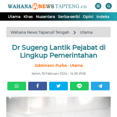
Utama
Khas
Nusantara
Serba-serbi
Opini
Indeks
WAHANA
Tutup
TV
Wahana News Tapanuli Tengah
Utama
Dr Sugeng Lantik Pejabat di
UTAMA
Lingkup Pemerintahan
KHAS
Jobbinson Purba - Utama
Senin, 19 Februari 2024 - 14:36 WIB
NUSANTARA
SERBA-
SERBI
OPINI