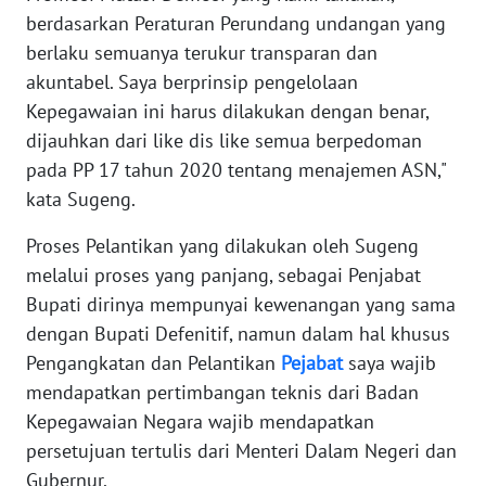
RIAU
berdasarkan Peraturan Perundang undangan yang
berlaku semuanya terukur transparan dan
WN
akuntabel. Saya berprinsip pengelolaan
SERAMBI
Kepegawaian ini harus dilakukan dengan benar,
dijauhkan dari like dis like semua berpedoman
WN
JAMBI
pada PP 17 tahun 2020 tentang menajemen ASN,"
kata Sugeng.
WN
Proses Pelantikan yang dilakukan oleh Sugeng
SULTRA
melalui proses yang panjang, sebagai Penjabat
WN
Bupati dirinya mempunyai kewenangan yang sama
NTB
dengan Bupati Defenitif, namun dalam hal khusus
Pengangkatan dan Pelantikan
Pejabat
saya wajib
WN
mendapatkan pertimbangan teknis dari Badan
SULTENG
Kepegawaian Negara wajib mendapatkan
persetujuan tertulis dari Menteri Dalam Negeri dan
WN
Gubernur.
SULBAR