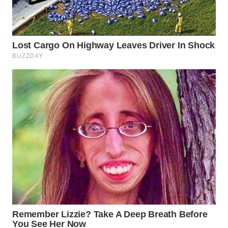
WN
PRIANGAN
TIMUR
WN
SEMARANG
WN
SOLO
WN
BOROBUDUR
WN
MADURA
WN