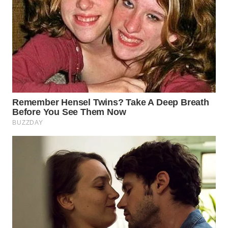
WN
SUMEDANG
WN
CIANJUR
WN
KEPULAUAN
SERIBU
WN
TANGERANG
WN
BINJAI
WN
CIREBON