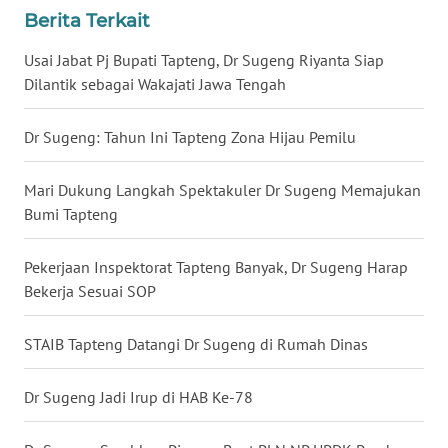
Berita Terkait
WN
Usai Jabat Pj Bupati Tapteng, Dr Sugeng Riyanta Siap
MALUKU
Dilantik sebagai Wakajati Jawa Tengah
WN
MALUT
Dr Sugeng: Tahun Ini Tapteng Zona Hijau Pemilu
WN
Mari Dukung Langkah Spektakuler Dr Sugeng Memajukan
DAIRI
Bumi Tapteng
WN
Pekerjaan Inspektorat Tapteng Banyak, Dr Sugeng Harap
DANAU
Bekerja Sesuai SOP
TOBA
STAIB Tapteng Datangi Dr Sugeng di Rumah Dinas
WN
NIAS
Dr Sugeng Jadi Irup di HAB Ke-78
WN