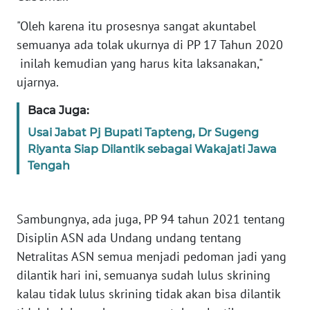
"Oleh karena itu prosesnya sangat akuntabel
WN
semuanya ada tolak ukurnya di PP 17 Tahun 2020
BABEL
inilah kemudian yang harus kita laksanakan,"
ujarnya.
WN
SUMBAR
Baca Juga:
Usai Jabat Pj Bupati Tapteng, Dr Sugeng
WN
Riyanta Siap Dilantik sebagai Wakajati Jawa
SUMSEL
Tengah
WN
BENGKULU
Sambungnya, ada juga, PP 94 tahun 2021 tentang
Disiplin ASN ada Undang undang tentang
WN
Netralitas ASN semua menjadi pedoman jadi yang
LAMPUNG
dilantik hari ini, semuanya sudah lulus skrining
WN
kalau tidak lulus skrining tidak akan bisa dilantik
JATENG