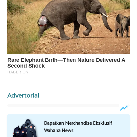
WAHANA
SPORT
WAHANA
UMKM
WAHANA
SELEB
WAHANA
PERSONA
Advertorial
WAHANA
OTOMOTIF
Dapatkan Merchandise Eksklusif
WAHANA
Wahana News
HEALTH