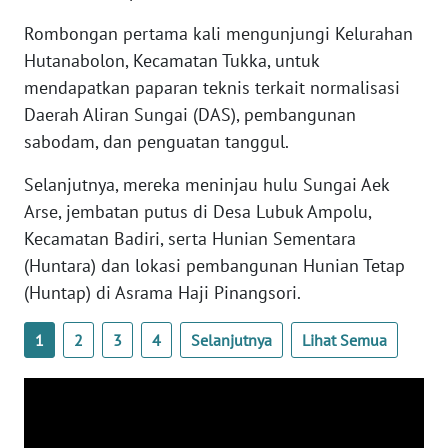
Rombongan pertama kali mengunjungi Kelurahan
WN
Hutanabolon, Kecamatan Tukka, untuk
NUSANTARA
mendapatkan paparan teknis terkait normalisasi
Daerah Aliran Sungai (DAS), pembangunan
WN
sabodam, dan penguatan tanggul.
JOGJA
Selanjutnya, mereka meninjau hulu Sungai Aek
WN
Arse, jembatan putus di Desa Lubuk Ampolu,
JATIM
Kecamatan Badiri, serta Hunian Sementara
(Huntara) dan lokasi pembangunan Hunian Tetap
WN
(Huntap) di Asrama Haji Pinangsori.
BALI
1
2
3
4
Selanjutnya
Lihat Semua
WN
KALBAR
WN
KALTENG