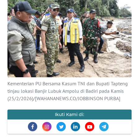
Informasi
INDEKS
BERITA
KONTAK
KAMI
INFO
IKLAN
Kementerian PU Bersama Kasum TNI dan Bupati Tapteng
tinjau lokasi Banjir Lubuk Ampolu di Badiri pada Kamis
TENTANG
(25/2/2026)/[WAHANANEWS.CO/JOBBINSON PURBA]
KAMI
Ikuti Kami di:
PEDOMAN
MEDIA
SIBER