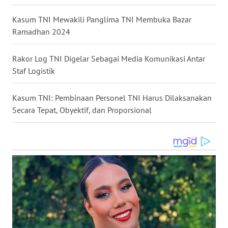
LANGKAT
Kasum TNI Mewakili Panglima TNI Membuka Bazar
WN
Ramadhan 2024
TAPANULI
SELATAN
Rakor Log TNI Digelar Sebagai Media Komunikasi Antar
Staf Logistik
WN
TANJUNG
Kasum TNI: Pembinaan Personel TNI Harus Dilaksanakan
LESUNG
Secara Tepat, Obyektif, dan Proporsional
WN
KARO
WN
SIMALUNGUN
WN
LABUHANBATU