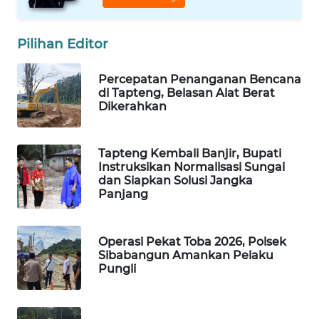
ID
MAWAKA
Pilihan Editor
ID
Percepatan Penanganan Bencana
di Tapteng, Belasan Alat Berat
MARTABAT
Dikerahkan
NET
PLN
Tapteng Kembali Banjir, Bupati
WATCH
Instruksikan Normalisasi Sungai
dan Siapkan Solusi Jangka
Panjang
MKLI
LPKKI
Operasi Pekat Toba 2026, Polsek
Sibabangun Amankan Pelaku
Pungli
LKKI
KOPEKLIN