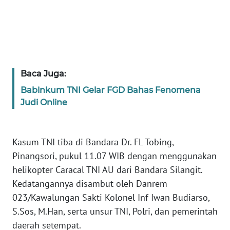
WN
BABEL
WN
Baca Juga:
SUMBAR
Babinkum TNI Gelar FGD Bahas Fenomena
Judi Online
WN
SUMSEL
Kasum TNI tiba di Bandara Dr. FL Tobing,
WN
BENGKULU
Pinangsori, pukul 11.07 WIB dengan menggunakan
helikopter Caracal TNI AU dari Bandara Silangit.
WN
Kedatangannya disambut oleh Danrem
LAMPUNG
023/Kawalungan Sakti Kolonel Inf Iwan Budiarso,
S.Sos, M.Han, serta unsur TNI, Polri, dan pemerintah
WN
daerah setempat.
JATENG