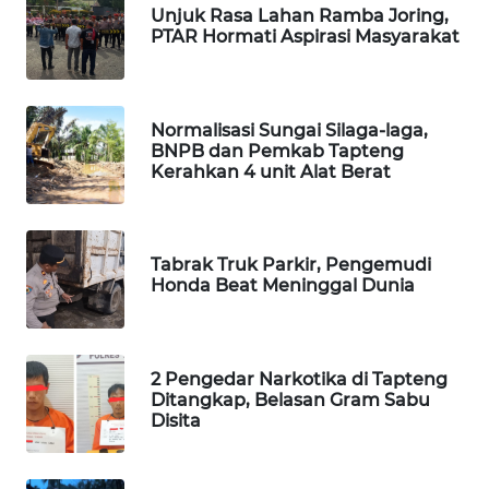
Unjuk Rasa Lahan Ramba Joring,
PTAR Hormati Aspirasi Masyarakat
PORTAL
KONSUMEN
FORWAMKI
Normalisasi Sungai Silaga-laga,
BNPB dan Pemkab Tapteng
Kerahkan 4 unit Alat Berat
ALPERKLINAS
FORJASIDA
Tabrak Truk Parkir, Pengemudi
Honda Beat Meninggal Dunia
TAMBANG
NEWS
2 Pengedar Narkotika di Tapteng
SITUNGIR
Ditangkap, Belasan Gram Sabu
NEWS
Disita
SIDIKALANG
NEWS