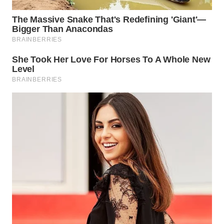
Wahana
Media
Group
WAHANA
NEWS
WAHANA
TANI
WAHANA
ADVOKAT
WAHANA
INFRASTRUKTUR
WAHANA
KONSUMEN