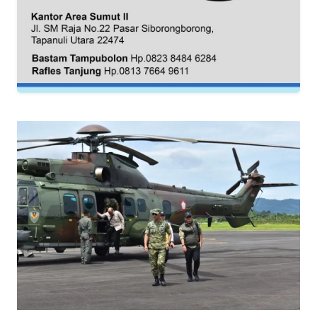
RIAU
WN
SERAMBI
WN
JAMBI
WN
SULTRA
WN
NTB
WN
SULTENG
WN
SULBAR