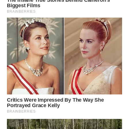
WN
INDRAMAYU
WN
KUNINGAN
WN
MAJALENGKA
WN
SUBANG
WN
SUKABUMI
WN
PURWAKARTA