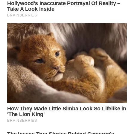
WN
SUMEDANG
WN
CIANJUR
WN
KEPULAUAN
SERIBU
WN
TANGERANG
WN
BINJAI
WN
CIREBON