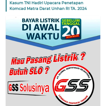
Kasum TNI Hadiri Upacara Penetapan
Komcad Matra Darat Unhan RI TA. 2024
WN
BANTEN
WN
NTT
WN
KEPRI
WN
PAPUA
WN
PAPUA
BARAT
WN