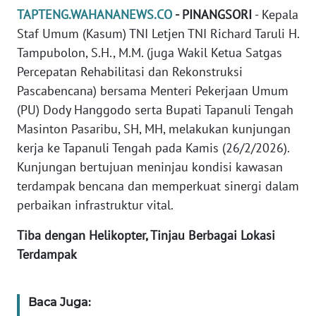
REDAKSI
TAPTENG.WAHANANEWS.CO
- PINANGSORI
- Kepala
Staf Umum (Kasum) TNI Letjen TNI Richard Taruli H.
KARIR
Tampubolon, S.H., M.M. (juga Wakil Ketua Satgas
Percepatan Rehabilitasi dan Rekonstruksi
DISCLAIMER
Pascabencana) bersama Menteri Pekerjaan Umum
(PU) Dody Hanggodo serta Bupati Tapanuli Tengah
Wahana
Masinton Pasaribu, SH, MH, melakukan kunjungan
News
kerja ke Tapanuli Tengah pada Kamis (26/2/2026).
Regional
Kunjungan bertujuan meninjau kondisi kawasan
terdampak bencana dan memperkuat sinergi dalam
WN
SUMUT
perbaikan infrastruktur vital.
Tiba dengan Helikopter, Tinjau Berbagai Lokasi
WN
Terdampak
JAKARTA
WN
Baca Juga:
JABAR