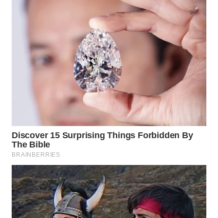
WAHANA
SPORT
WAHANA
UMKM
WAHANA
SELEB
WAHANA
PERSONA
WAHANA
OTOMOTIF
WAHANA
HEALTH