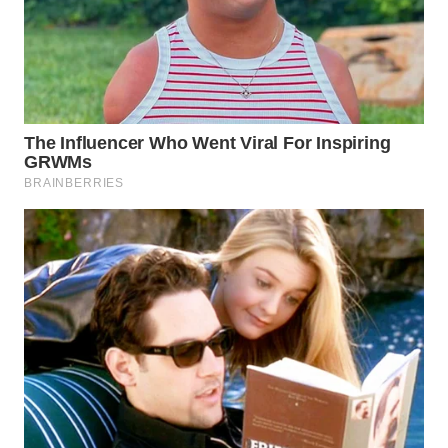
WN
TAPANULI
TENGAH
WN DELI
SERDANG
WN
TEBING
TINGGI
WN
PAKPAK
WN
KARAWANG
WN