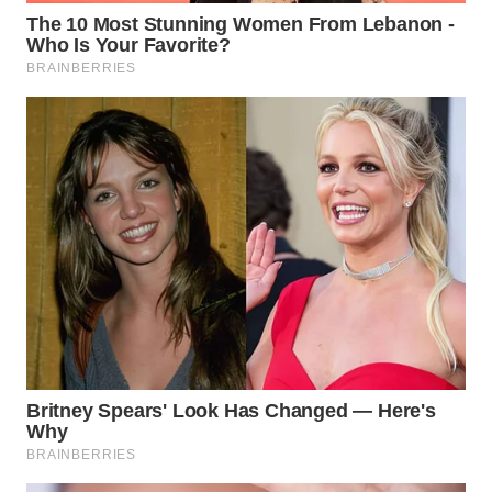
WAHANA
LISTRIK
WAHANA
TRAVEL
WAHANA
TV
WAHANANEWS
ID
WAHANANEWS
CO ID
WAHANANEWS
NET