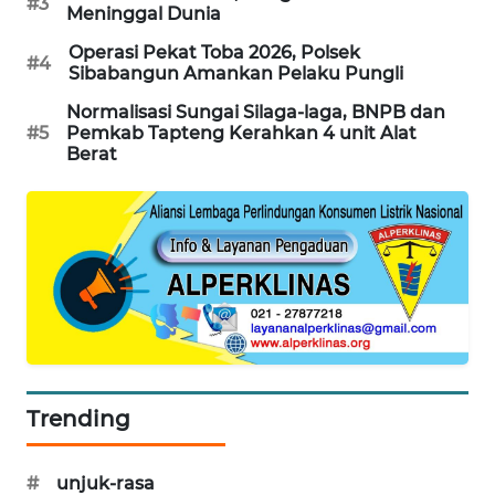
#3
Meninggal Dunia
KARING
Operasi Pekat Toba 2026, Polsek
NEWS
#4
Sibabangun Amankan Pelaku Pungli
Normalisasi Sungai Silaga-laga, BNPB dan
JURNAL
#5
Pemkab Tapteng Kerahkan 4 unit Alat
MARITIM
Berat
HUMBANG
NEWS
GARONGGANG
NEWS
FISUELRI
ID
Trending
ENERGI
NEWS
#
unjuk-rasa