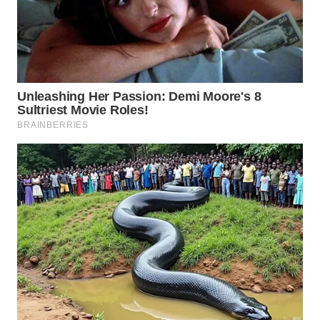
SURABAYA
WN
NATUNA
WN
BINTAN
WN
MANDALIKA
WN
LIKUPANG
WN
LABUANBAJO
WN
BORNEO