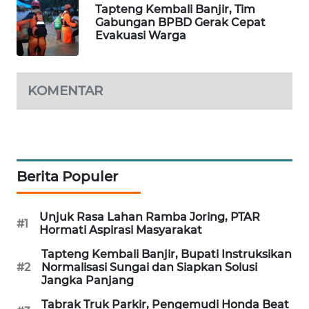
Tapteng Kembali Banjir, Tim
Gabungan BPBD Gerak Cepat
SIBARAGAS
Evakuasi Warga
NEWS
METRO
KOMENTAR
SIANTAR
NEWS
METRO
MEDAN
Berita Populer
NEWS
METRO
Unjuk Rasa Lahan Ramba Joring, PTAR
#1
Hormati Aspirasi Masyarakat
JAKARTA
NEWS
Tapteng Kembali Banjir, Bupati Instruksikan
#2
Normalisasi Sungai dan Siapkan Solusi
Jangka Panjang
KRT
NEWS
Tabrak Truk Parkir, Pengemudi Honda Beat