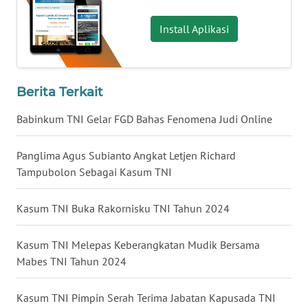
WN
Install Aplikasi
MALUKU
WN
Berita Terkait
MALUT
Babinkum TNI Gelar FGD Bahas Fenomena Judi Online
WN
DAIRI
Panglima Agus Subianto Angkat Letjen Richard
Tampubolon Sebagai Kasum TNI
WN
DANAU
Kasum TNI Buka Rakornisku TNI Tahun 2024
TOBA
Kasum TNI Melepas Keberangkatan Mudik Bersama
WN
NIAS
Mabes TNI Tahun 2024
WN
Kasum TNI Pimpin Serah Terima Jabatan Kapusada TNI