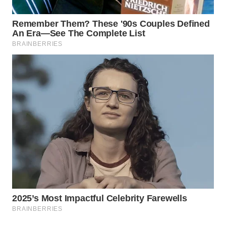
BEKASI
WN
BOGOR
WN
DEPOK
WN
TAPANULI
UTARA
WN
SAMOSIR
WN
PADANG
LAWAS