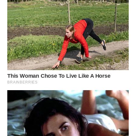
WN
PRIANGAN
TIMUR
WN
SEMARANG
WN
SOLO
WN
BOROBUDUR
WN
MADURA
WN