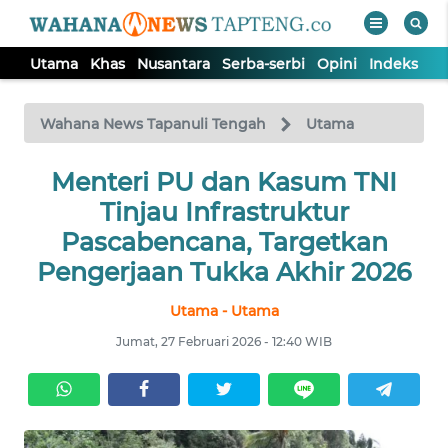
Utama
Khas
Nusantara
Serba-serbi
Opini
Indeks
WAHANA
Tutup
TV
Wahana News Tapanuli Tengah
Utama
Menteri PU dan Kasum TNI
UTAMA
Tinjau Infrastruktur
KHAS
Pascabencana, Targetkan
Pengerjaan Tukka Akhir 2026
NUSANTARA
Utama - Utama
Jumat, 27 Februari 2026 - 12:40 WIB
SERBA-
SERBI
OPINI