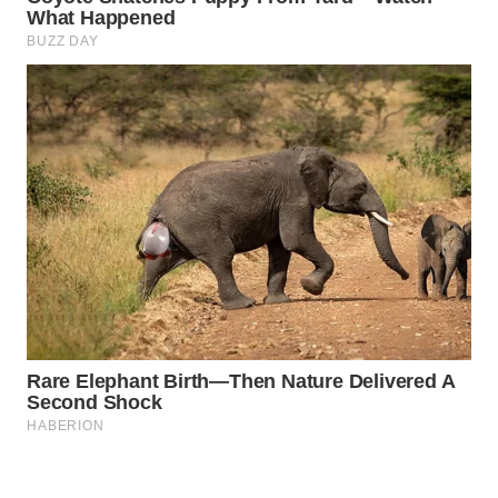
WAHANA
DESA
WISATA
LAPAK
WAHANA
Wahana
Network
KONSUMEN
LISTRIK
MASYARAKAT
KELISTRIKAN
WALINKI