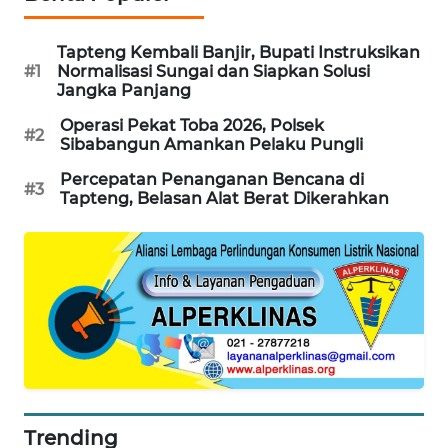
KARING
Tapteng Kembali Banjir, Bupati Instruksikan
NEWS
#1
Normalisasi Sungai dan Siapkan Solusi
Jangka Panjang
JURNAL
Operasi Pekat Toba 2026, Polsek
MARITIM
#2
Sibabangun Amankan Pelaku Pungli
Percepatan Penanganan Bencana di
HUMBANG
#3
Tapteng, Belasan Alat Berat Dikerahkan
NEWS
GARONGGANG
NEWS
FISUELRI
ID
ENERGI
NEWS
Trending