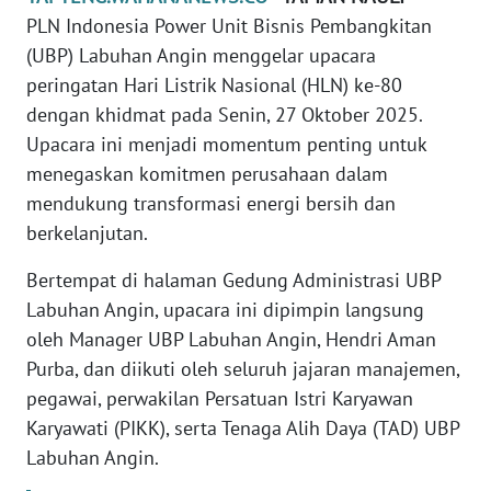
REDAKSI
PLN Indonesia Power Unit Bisnis Pembangkitan
(UBP) Labuhan Angin menggelar upacara
KARIR
peringatan Hari Listrik Nasional (HLN) ke-80
dengan khidmat pada Senin, 27 Oktober 2025.
DISCLAIMER
Upacara ini menjadi momentum penting untuk
menegaskan komitmen perusahaan dalam
Wahana
mendukung transformasi energi bersih dan
News
berkelanjutan.
Regional
Bertempat di halaman Gedung Administrasi UBP
WN
Labuhan Angin, upacara ini dipimpin langsung
SUMUT
oleh Manager UBP Labuhan Angin, Hendri Aman
Purba, dan diikuti oleh seluruh jajaran manajemen,
WN
JAKARTA
pegawai, perwakilan Persatuan Istri Karyawan
Karyawati (PIKK), serta Tenaga Alih Daya (TAD) UBP
WN
Labuhan Angin.
JABAR