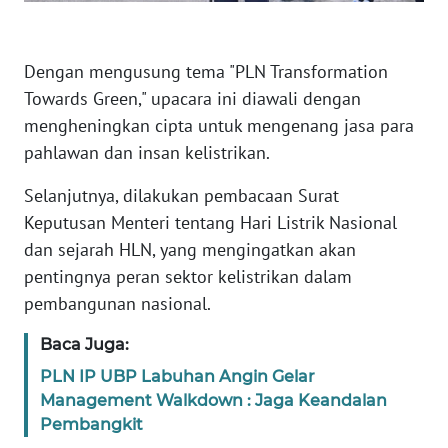
WN
Dengan mengusung tema "PLN Transformation
BABEL
Towards Green," upacara ini diawali dengan
mengheningkan cipta untuk mengenang jasa para
WN
SUMBAR
pahlawan dan insan kelistrikan.
Selanjutnya, dilakukan pembacaan Surat
WN
Keputusan Menteri tentang Hari Listrik Nasional
SUMSEL
dan sejarah HLN, yang mengingatkan akan
pentingnya peran sektor kelistrikan dalam
WN
BENGKULU
pembangunan nasional.
Baca Juga:
WN
LAMPUNG
PLN IP UBP Labuhan Angin Gelar
Management Walkdown : Jaga Keandalan
WN
Pembangkit
JATENG