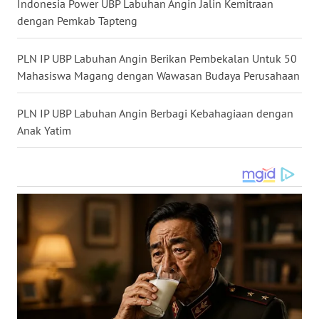
Indonesia Power UBP Labuhan Angin Jalin Kemitraan
WN
dengan Pemkab Tapteng
TAPANULI
TENGAH
PLN IP UBP Labuhan Angin Berikan Pembekalan Untuk 50
Mahasiswa Magang dengan Wawasan Budaya Perusahaan
WN DELI
SERDANG
PLN IP UBP Labuhan Angin Berbagi Kebahagiaan dengan
Anak Yatim
WN
TEBING
TINGGI
WN
PAKPAK
WN
KARAWANG
WN