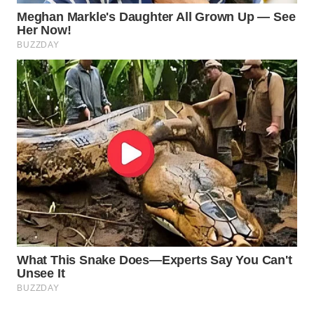
WAHANA
LISTRIK
WAHANA
TRAVEL
WAHANA
TV
WAHANANEWS
ID
WAHANANEWS
CO ID
WAHANANEWS
NET