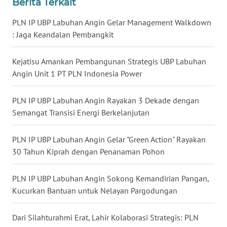
Berita Terkait
LANGKAT
PLN IP UBP Labuhan Angin Gelar Management Walkdown
WN
: Jaga Keandalan Pembangkit
TAPANULI
SELATAN
Kejatisu Amankan Pembangunan Strategis UBP Labuhan
Angin Unit 1 PT PLN Indonesia Power
WN
TANJUNG
LESUNG
PLN IP UBP Labuhan Angin Rayakan 3 Dekade dengan
Semangat Transisi Energi Berkelanjutan
WN
KARO
PLN IP UBP Labuhan Angin Gelar "Green Action" Rayakan
30 Tahun Kiprah dengan Penanaman Pohon
WN
SIMALUNGUN
PLN IP UBP Labuhan Angin Sokong Kemandirian Pangan,
Kucurkan Bantuan untuk Nelayan Pargodungan
WN
LABUHANBATU
Dari Silahturahmi Erat, Lahir Kolaborasi Strategis: PLN