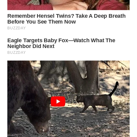
SURABAYA
WN
NATUNA
WN
BINTAN
WN
MANDALIKA
WN
LIKUPANG
WN
LABUANBAJO
WN
BORNEO