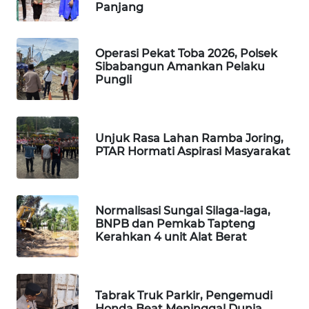
Panjang
PORTAL
KONSUMEN
Operasi Pekat Toba 2026, Polsek
Sibabangun Amankan Pelaku
Pungli
FORWAMKI
ALPERKLINAS
Unjuk Rasa Lahan Ramba Joring,
PTAR Hormati Aspirasi Masyarakat
FORJASIDA
TAMBANG
NEWS
Normalisasi Sungai Silaga-laga,
BNPB dan Pemkab Tapteng
Kerahkan 4 unit Alat Berat
SITUNGIR
NEWS
SIDIKALANG
Tabrak Truk Parkir, Pengemudi
NEWS
Honda Beat Meninggal Dunia