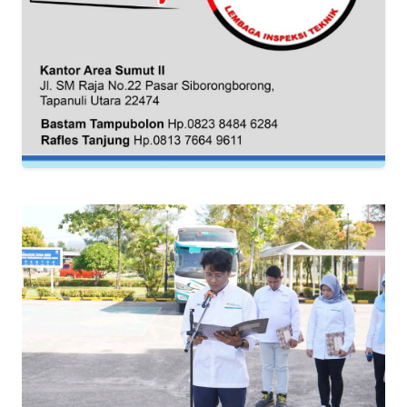
RIAU
WN
SERAMBI
WN
JAMBI
WN
SULTRA
WN
NTB
WN
SULTENG
WN
SULBAR