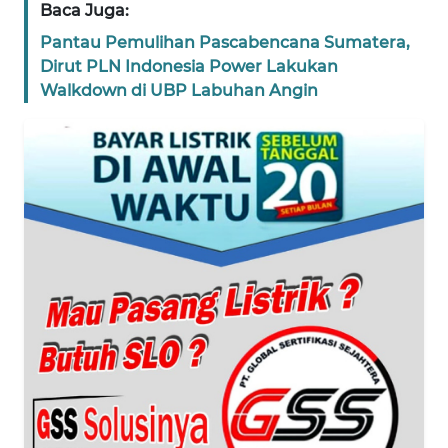
Baca Juga:
WN
Pantau Pemulihan Pascabencana Sumatera,
BANTEN
Dirut PLN Indonesia Power Lakukan
Walkdown di UBP Labuhan Angin
WN
NTT
WN
KEPRI
WN
PAPUA
WN
PAPUA
BARAT
WN