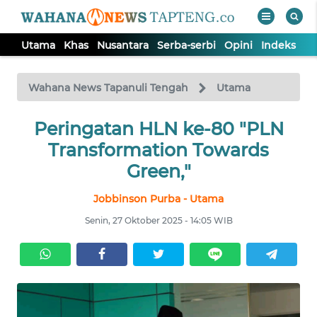
Utama
Khas
Nusantara
Serba-serbi
Opini
Indeks
WAHANA
Tutup
TV
Wahana News Tapanuli Tengah
Utama
Peringatan HLN ke-80 "PLN
UTAMA
Transformation Towards
KHAS
Green,"
Jobbinson Purba - Utama
NUSANTARA
Senin, 27 Oktober 2025 - 14:05 WIB
SERBA-
SERBI
OPINI