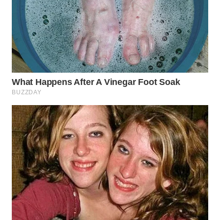
WN
PRIANGAN
TIMUR
WN
SEMARANG
WN
SOLO
WN
BOROBUDUR
WN
MADURA
WN