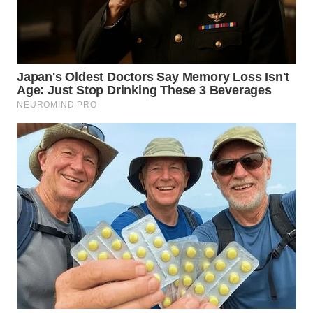
BEKASI
WN
BOGOR
WN
DEPOK
WN
TAPANULI
UTARA
WN
SAMOSIR
WN
PADANG
LAWAS