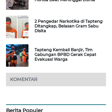
SIBARAGAS
NEWS
2 Pengedar Narkotika di Tapteng
Ditangkap, Belasan Gram Sabu
Disita
METRO
SIANTAR
NEWS
Tapteng Kembali Banjir, Tim
Gabungan BPBD Gerak Cepat
METRO
Evakuasi Warga
MEDAN
NEWS
METRO
KOMENTAR
JAKARTA
NEWS
KRT
NEWS
Berita Populer