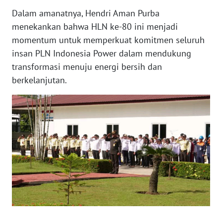
Dalam amanatnya, Hendri Aman Purba
WN
menekankan bahwa HLN ke-80 ini menjadi
NUSANTARA
momentum untuk memperkuat komitmen seluruh
insan PLN Indonesia Power dalam mendukung
WN
transformasi menuju energi bersih dan
JOGJA
berkelanjutan.
WN
JATIM
WN
BALI
WN
KALBAR
WN
KALTENG