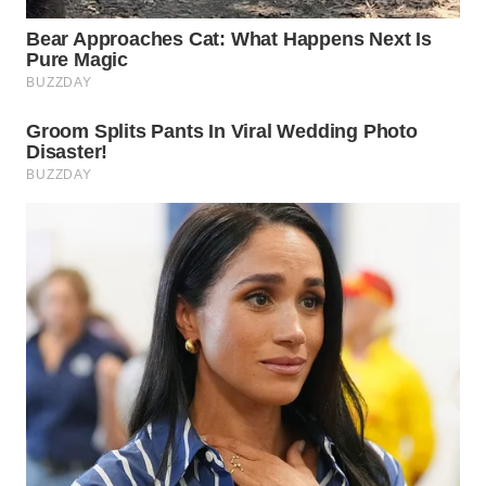
Wahana
Media
Group
WAHANA
NEWS
WAHANA
TANI
WAHANA
ADVOKAT
WAHANA
INFRASTRUKTUR
WAHANA
KONSUMEN