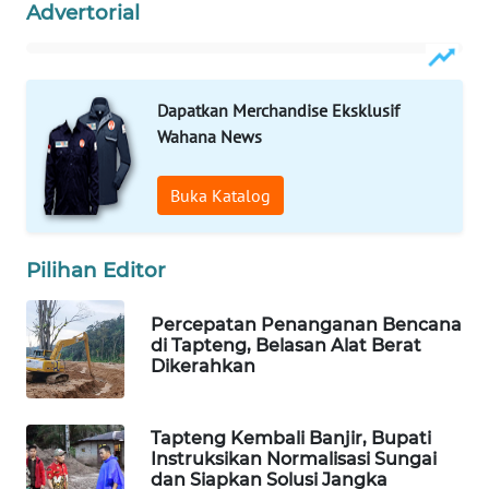
ID
Advertorial
MAWAKA
ID
Dapatkan Merchandise Eksklusif
Wahana News
MARTABAT
NET
Buka Katalog
PLN
WATCH
Pilihan Editor
MKLI
Percepatan Penanganan Bencana
di Tapteng, Belasan Alat Berat
LPKKI
Dikerahkan
LKKI
Tapteng Kembali Banjir, Bupati
Instruksikan Normalisasi Sungai
KOPEKLIN
dan Siapkan Solusi Jangka