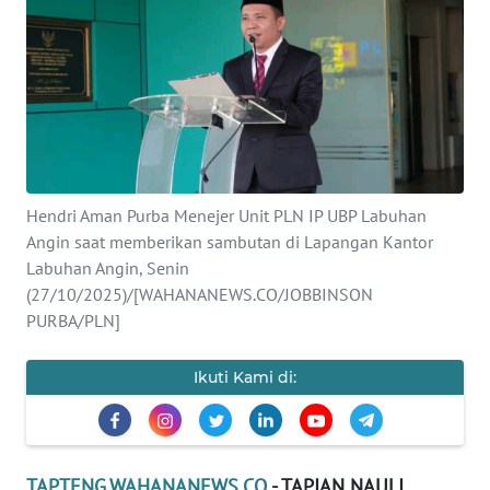
Informasi
INDEKS
BERITA
KONTAK
KAMI
Hendri Aman Purba Menejer Unit PLN IP UBP Labuhan
Angin saat memberikan sambutan di Lapangan Kantor
INFO
IKLAN
Labuhan Angin, Senin
(27/10/2025)/[WAHANANEWS.CO/JOBBINSON
PURBA/PLN]
TENTANG
KAMI
Ikuti Kami di:
PEDOMAN
MEDIA
SIBER
TAPTENG.WAHANANEWS.CO
- TAPIAN NAULI