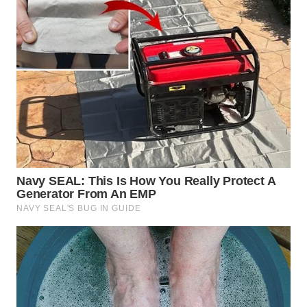
WN
INDRAMAYU
WN
KUNINGAN
WN
MAJALENGKA
WN
SUBANG
WN
SUKABUMI
WN
PURWAKARTA