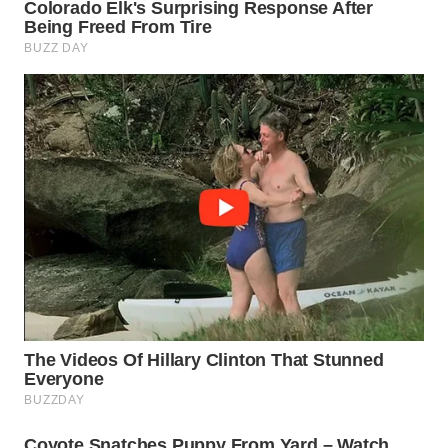
WAHANA
SPORT
WAHANA
UMKM
WAHANA
SELEB
WAHANA
PERSONA
WAHANA
OTOMOTIF
WAHANA
HEALTH