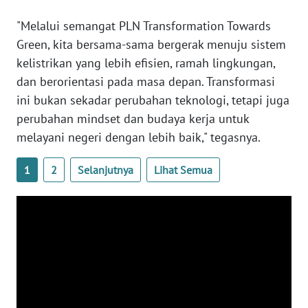
"Melalui semangat PLN Transformation Towards
WN
Green, kita bersama-sama bergerak menuju sistem
KALTARA
kelistrikan yang lebih efisien, ramah lingkungan,
dan berorientasi pada masa depan. Transformasi
WN
KALSEL
ini bukan sekadar perubahan teknologi, tetapi juga
perubahan mindset dan budaya kerja untuk
WN
melayani negeri dengan lebih baik," tegasnya.
KALTIM
1
2
Selanjutnya
Lihat Semua
WN
SULSEL
WN
GORONTALO
WN
SULUT