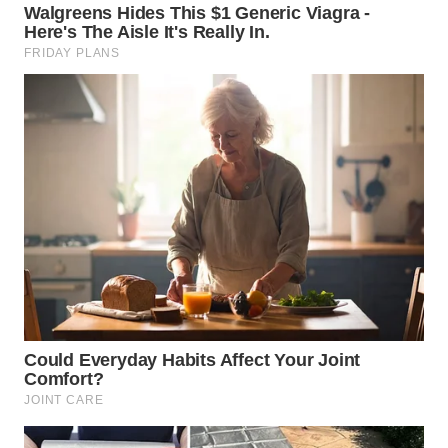
WN
SUMEDANG
WN
CIANJUR
WN
KEPULAUAN
SERIBU
WN
TANGERANG
WN
BINJAI
WN
CIREBON