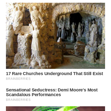
WN
PRIANGAN
TIMUR
WN
SEMARANG
WN
SOLO
WN
BOROBUDUR
WN
MADURA
WN