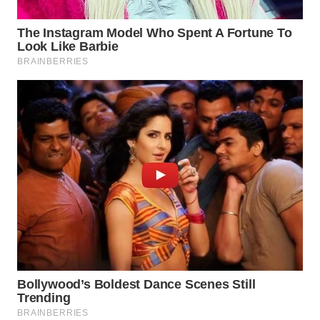
WN
INDRAMAYU
WN
KUNINGAN
WN
MAJALENGKA
WN
SUBANG
WN
SUKABUMI
WN
PURWAKARTA