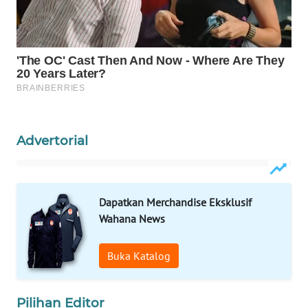
ID
MAWAKA
ID
MARTABAT
NET
Advertorial
PLN
WATCH
MKLI
Dapatkan Merchandise Eksklusif
Wahana News
LPKKI
Buka Katalog
LKKI
KOPEKLIN
Pilihan Editor