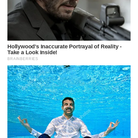
Wahana
Media
Group
WAHANA
NEWS
WAHANA
TANI
WAHANA
ADVOKAT
WAHANA
INFRASTRUKTUR
WAHANA
KONSUMEN