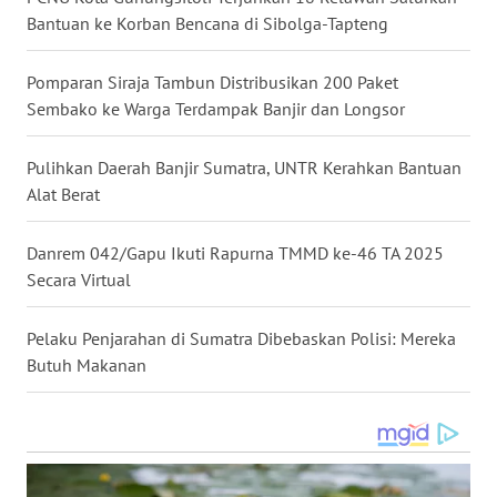
LANGKAT
Bantuan ke Korban Bencana di Sibolga-Tapteng
WN
Pomparan Siraja Tambun Distribusikan 200 Paket
TAPANULI
Sembako ke Warga Terdampak Banjir dan Longsor
SELATAN
Pulihkan Daerah Banjir Sumatra, UNTR Kerahkan Bantuan
WN
TANJUNG
Alat Berat
LESUNG
Danrem 042/Gapu Ikuti Rapurna TMMD ke-46 TA 2025
WN
Secara Virtual
KARO
Pelaku Penjarahan di Sumatra Dibebaskan Polisi: Mereka
WN
Butuh Makanan
SIMALUNGUN
WN
LABUHANBATU