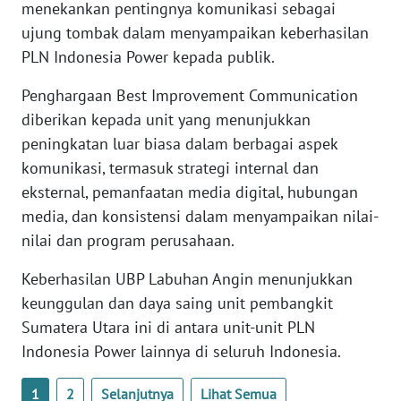
menekankan pentingnya komunikasi sebagai
ujung tombak dalam menyampaikan keberhasilan
WN
PLN Indonesia Power kepada publik.
NUSANTARA
Penghargaan Best Improvement Communication
WN
diberikan kepada unit yang menunjukkan
JOGJA
peningkatan luar biasa dalam berbagai aspek
komunikasi, termasuk strategi internal dan
WN
eksternal, pemanfaatan media digital, hubungan
JATIM
media, dan konsistensi dalam menyampaikan nilai-
nilai dan program perusahaan.
WN
BALI
Keberhasilan UBP Labuhan Angin menunjukkan
keunggulan dan daya saing unit pembangkit
WN
Sumatera Utara ini di antara unit-unit PLN
KALBAR
Indonesia Power lainnya di seluruh Indonesia.
WN
KALTENG
1
2
Selanjutnya
Lihat Semua