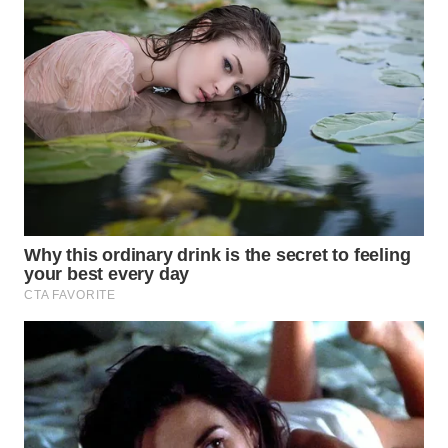
WN
TAPANULI
TENGAH
WN DELI
SERDANG
WN
TEBING
TINGGI
WN
PAKPAK
WN
KARAWANG
WN