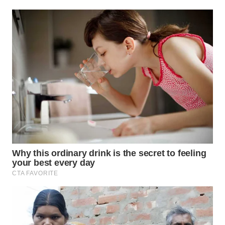
WAHANA
SPORT
WAHANA
UMKM
WAHANA
SELEB
WAHANA
PERSONA
WAHANA
OTOMOTIF
WAHANA
HEALTH