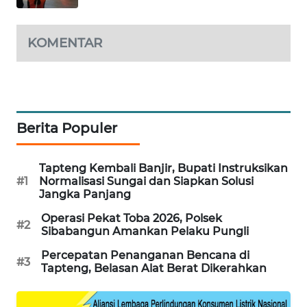
KARING
NEWS
KOMENTAR
JURNAL
MARITIM
HUMBANG
Berita Populer
NEWS
Tapteng Kembali Banjir, Bupati Instruksikan
GARONGGANG
#1
Normalisasi Sungai dan Siapkan Solusi
NEWS
Jangka Panjang
Operasi Pekat Toba 2026, Polsek
#2
FISUELRI
Sibabangun Amankan Pelaku Pungli
ID
Percepatan Penanganan Bencana di
#3
Tapteng, Belasan Alat Berat Dikerahkan
ENERGI
NEWS