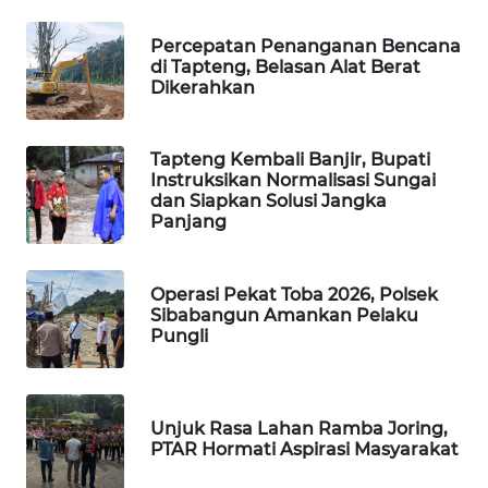
Percepatan Penanganan Bencana
PORTAL
di Tapteng, Belasan Alat Berat
KONSUMEN
Dikerahkan
FORWAMKI
Tapteng Kembali Banjir, Bupati
Instruksikan Normalisasi Sungai
ALPERKLINAS
dan Siapkan Solusi Jangka
Panjang
FORJASIDA
Operasi Pekat Toba 2026, Polsek
TAMBANG
Sibabangun Amankan Pelaku
NEWS
Pungli
SITUNGIR
NEWS
Unjuk Rasa Lahan Ramba Joring,
PTAR Hormati Aspirasi Masyarakat
SIDIKALANG
NEWS