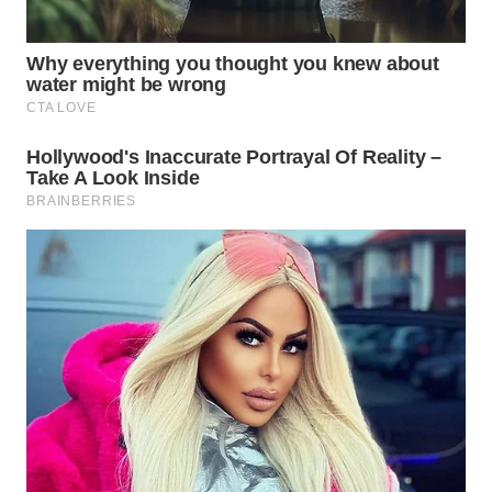
WN
SUMEDANG
WN
CIANJUR
WN
KEPULAUAN
SERIBU
WN
TANGERANG
WN
BINJAI
WN
CIREBON