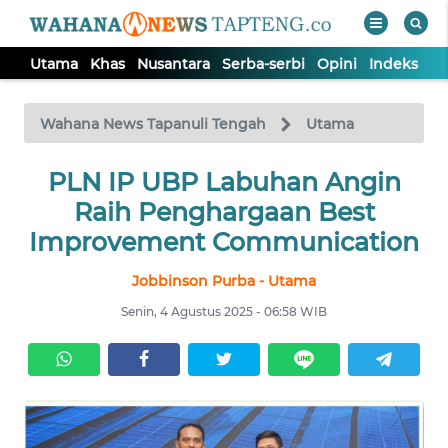
Utama
Khas
Nusantara
Serba-serbi
Opini
Indeks
WAHANA
Tutup
TV
Wahana News Tapanuli Tengah
Utama
PLN IP UBP Labuhan Angin
UTAMA
Raih Penghargaan Best
KHAS
Improvement Communication
Jobbinson Purba - Utama
NUSANTARA
Senin, 4 Agustus 2025 - 06:58 WIB
SERBA-
SERBI
OPINI