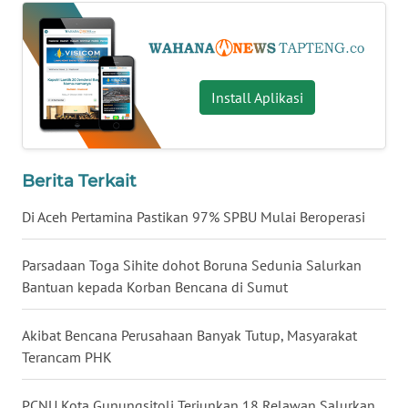
WN
MALUKU
Install Aplikasi
WN
MALUT
WN
Berita Terkait
DAIRI
Di Aceh Pertamina Pastikan 97% SPBU Mulai Beroperasi
WN
DANAU
Parsadaan Toga Sihite dohot Boruna Sedunia Salurkan
TOBA
Bantuan kepada Korban Bencana di Sumut
WN
Akibat Bencana Perusahaan Banyak Tutup, Masyarakat
NIAS
Terancam PHK
WN
PCNU Kota Gunungsitoli Terjunkan 18 Relawan Salurkan