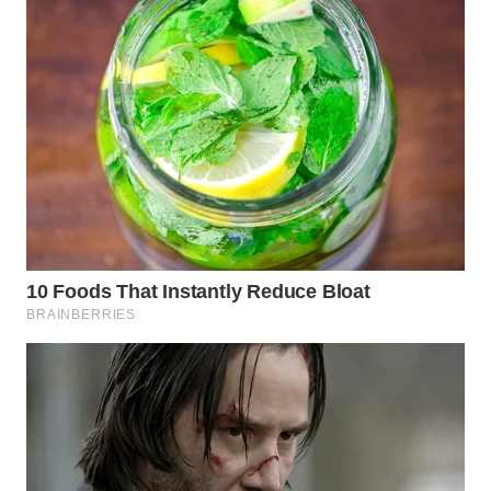
SURABAYA
WN
NATUNA
WN
BINTAN
WN
MANDALIKA
WN
LIKUPANG
WN
LABUANBAJO
WN
BORNEO