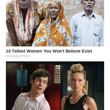
WAHANA
DESA
WISATA
LAPAK
WAHANA
Wahana
Network
KONSUMEN
LISTRIK
MASYARAKAT
KELISTRIKAN
WALINKI