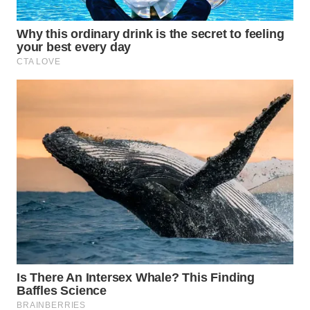
WAHANA
LISTRIK
WAHANA
TRAVEL
WAHANA
TV
WAHANANEWS
ID
WAHANANEWS
CO ID
WAHANANEWS
NET