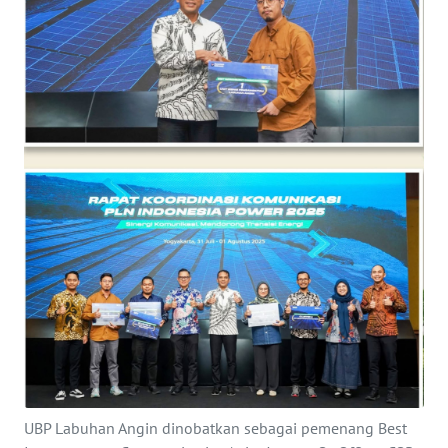
Informasi
INDEKS
BERITA
KONTAK
KAMI
INFO
IKLAN
TENTANG
KAMI
PEDOMAN
MEDIA
SIBER
UBP Labuhan Angin dinobatkan sebagai pemenang Best