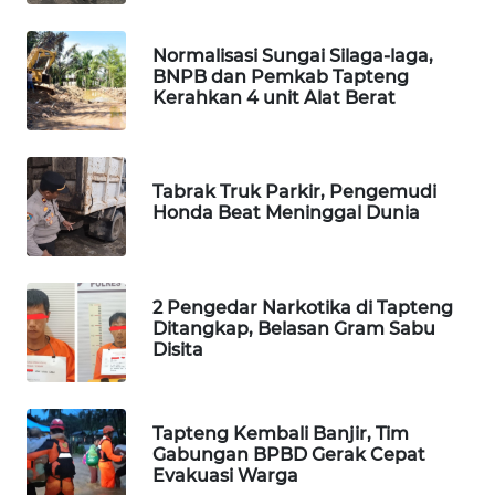
Normalisasi Sungai Silaga-laga,
SIBARAGAS
BNPB dan Pemkab Tapteng
NEWS
Kerahkan 4 unit Alat Berat
METRO
SIANTAR
NEWS
Tabrak Truk Parkir, Pengemudi
Honda Beat Meninggal Dunia
METRO
MEDAN
NEWS
2 Pengedar Narkotika di Tapteng
Ditangkap, Belasan Gram Sabu
METRO
Disita
JAKARTA
NEWS
Tapteng Kembali Banjir, Tim
KRT
Gabungan BPBD Gerak Cepat
Evakuasi Warga
NEWS