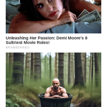
BEKASI
WN
BOGOR
WN
DEPOK
WN
TAPANULI
UTARA
WN
SAMOSIR
WN
PADANG
LAWAS