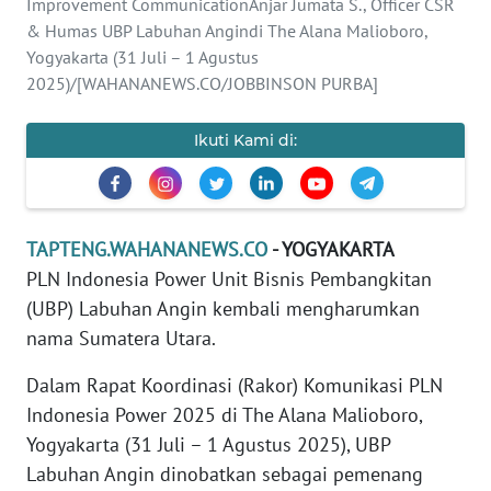
Improvement CommunicationAnjar Jumata S., Officer CSR
REDAKSI
& Humas UBP Labuhan Angindi The Alana Malioboro,
Yogyakarta (31 Juli – 1 Agustus
KARIR
2025)/[WAHANANEWS.CO/JOBBINSON PURBA]
DISCLAIMER
Ikuti Kami di:
Wahana
News
Regional
TAPTENG.WAHANANEWS.CO
- YOGYAKARTA
PLN Indonesia Power Unit Bisnis Pembangkitan
WN
(UBP) Labuhan Angin kembali mengharumkan
SUMUT
nama Sumatera Utara.
WN
Dalam Rapat Koordinasi (Rakor) Komunikasi PLN
JAKARTA
Indonesia Power 2025 di The Alana Malioboro,
Yogyakarta (31 Juli – 1 Agustus 2025), UBP
WN
Labuhan Angin dinobatkan sebagai pemenang
JABAR