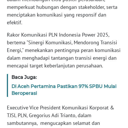
memperkuat hubungan dengan stakeholder, serta
menciptakan komunikasi yang responsif dan
WN
BABEL
efektif.
Rakor Komunikasi PLN Indonesia Power 2025,
WN
bertema "Sinergi Komunikasi, Mendorong Transisi
SUMBAR
Energi," menekankan pentingnya peran komunikasi
WN
dalam menghadapi tantangan transisi energi dan
SUMSEL
mencapai target keberlanjutan perusahaan.
Baca Juga:
WN
BENGKULU
Di Aceh Pertamina Pastikan 97% SPBU Mulai
Beroperasi
WN
LAMPUNG
Executive Vice President Komunikasi Korporat &
TJSL PLN, Gregorius Adi Trianto, dalam
WN
sambutannya, mengucapkan selamat dan
JATENG