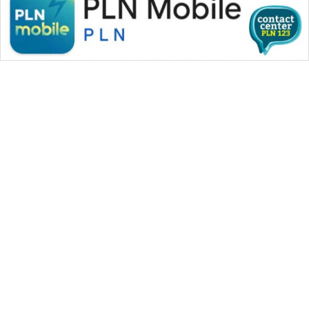
WAHANA MEDIA GROUP
|
|
|
WAHANA NEWS co
WAHANA TANI
WAHANA ADVOKAT
|
|
WAHANA INFRASTRUKTUR
WAHANA KONSUMEN
|
|
|
WAHANA LISTRIK
WAHANA TRAVEL
WAHANA TV
|
|
|
WAHANANEWS id
WAHANANEWS CO ID
WAHANANEWS NET
|
|
|
WAHANA SPORT ID
Wahana UMKM
Wahana Seleb