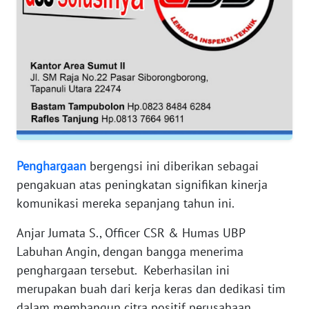
RIAU
WN
SERAMBI
WN
JAMBI
WN
SULTRA
Penghargaan
bergengsi ini diberikan sebagai
pengakuan atas peningkatan signifikan kinerja
WN
komunikasi mereka sepanjang tahun ini.
NTB
Anjar Jumata S., Officer CSR & Humas UBP
WN
Labuhan Angin, dengan bangga menerima
SULTENG
penghargaan tersebut. Keberhasilan ini
merupakan buah dari kerja keras dan dedikasi tim
WN
dalam membangun citra positif perusahaan,
SULBAR