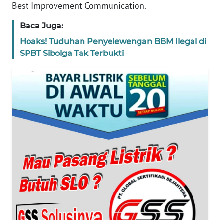
Best Improvement Communication.
WN
Baca Juga:
BANTEN
Hoaks! Tuduhan Penyelewengan BBM Ilegal di
SPBT Sibolga Tak Terbukti
WN
NTT
WN
KEPRI
WN
PAPUA
WN
PAPUA
BARAT
WN