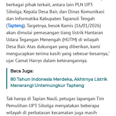
berbagai pihak terkait, antara lain PLN UP3
Sibolga, Kepala Desa Bair, dan Dinas Komunikasi
WN
dan Informatika Kabupaten Tapanuli Tengah
BABEL
(
Tapteng
). Targetnya, besok Kamis (16/01/2026)
akan dimulai pemasangan tiang listrik Hantaran
WN
SUMBAR
Udara Tegangan Menengah (HUTM) di wilayah
Desa Bair. Atas dukungan yang diberikan, kami
WN
mengucapkan terima kasih yang sebesar-besarnya,"
SUMSEL
ujar Camat Harrys dalam keterangannya.
Baca Juga:
WN
BENGKULU
80 Tahun Indonesia Merdeka, Akhirnya Listrik
Menerangi Untemungkur Tapteng
WN
LAMPUNG
Tak hanya di Tapian Nauli, petugas lapangan Tim
Pemulihan UP3 Sibolga menyatakan beberapa
WN
wilayah di perbatasan kecamatan juga masih
JATENG