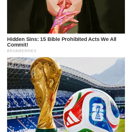
ID
MAWAKA
ID
MARTABAT
NET
PLN
WATCH
MKLI
LPKKI
LKKI
KOPEKLIN