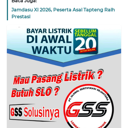
Baca Juga:
Jamdasu XI 2026, Peserta Asal Tapteng Raih
WN
Prestasi
BANTEN
WN
NTT
WN
KEPRI
WN
PAPUA
WN
PAPUA
BARAT
WN