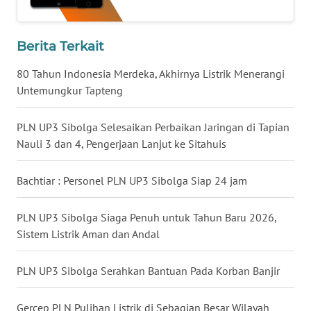
WN
MALUKU
Berita Terkait
80 Tahun Indonesia Merdeka, Akhirnya Listrik Menerangi
WN
Untemungkur Tapteng
MALUT
PLN UP3 Sibolga Selesaikan Perbaikan Jaringan di Tapian
WN
Nauli 3 dan 4, Pengerjaan Lanjut ke Sitahuis
DAIRI
Bachtiar : Personel PLN UP3 Sibolga Siap 24 jam
WN
DANAU
TOBA
PLN UP3 Sibolga Siaga Penuh untuk Tahun Baru 2026,
Sistem Listrik Aman dan Andal
WN
NIAS
PLN UP3 Sibolga Serahkan Bantuan Pada Korban Banjir
WN
Gercep PLN Pulihan Listrik di Sebagian Besar Wilayah