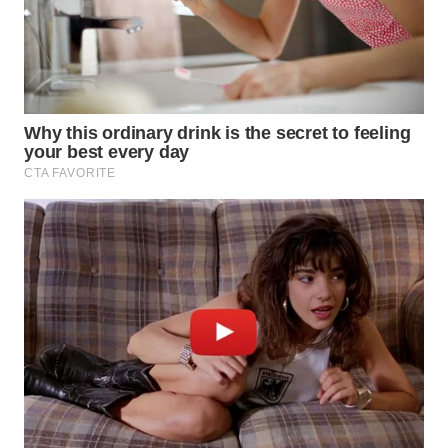
WN
INDRAMAYU
WN
KUNINGAN
WN
MAJALENGKA
WN
SUBANG
WN
SUKABUMI
WN
PURWAKARTA