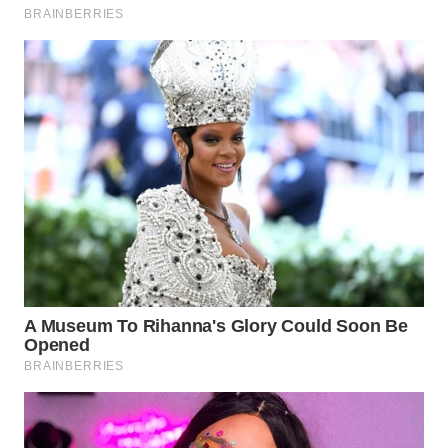
WAHANA
SPORT
WAHANA
UMKM
WAHANA
SELEB
WAHANA
PERSONA
WAHANA
OTOMOTIF
WAHANA
HEALTH