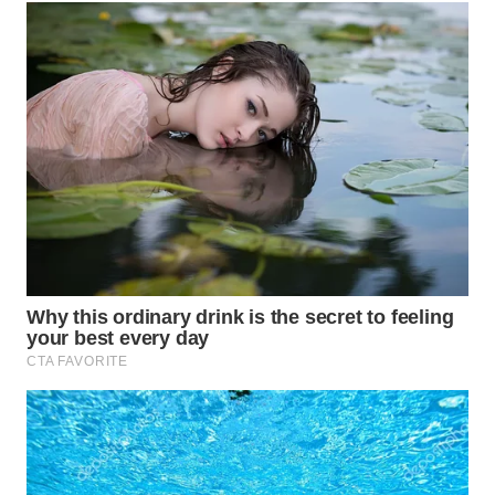
SURABAYA
WN
NATUNA
WN
BINTAN
WN
MANDALIKA
WN
LIKUPANG
WN
LABUANBAJO
WN
BORNEO