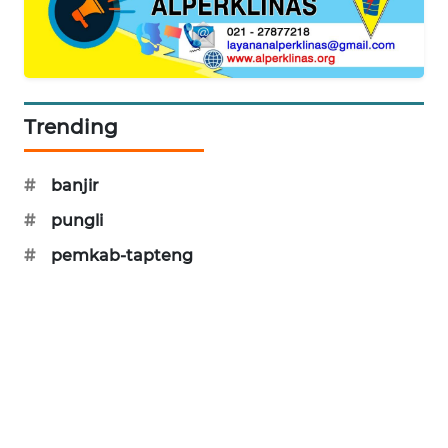
SONYA
ASA
NEWS
Trending
#
banjir
#
pungli
#
pemkab-tapteng