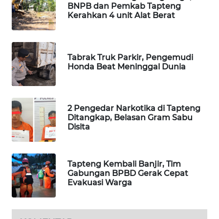
BNPB dan Pemkab Tapteng
Kerahkan 4 unit Alat Berat
KARING
NEWS
JURNAL
Tabrak Truk Parkir, Pengemudi
MARITIM
Honda Beat Meninggal Dunia
HUMBANG
NEWS
2 Pengedar Narkotika di Tapteng
Ditangkap, Belasan Gram Sabu
GARONGGANG
Disita
NEWS
FISUELRI
Tapteng Kembali Banjir, Tim
ID
Gabungan BPBD Gerak Cepat
Evakuasi Warga
ENERGI
NEWS