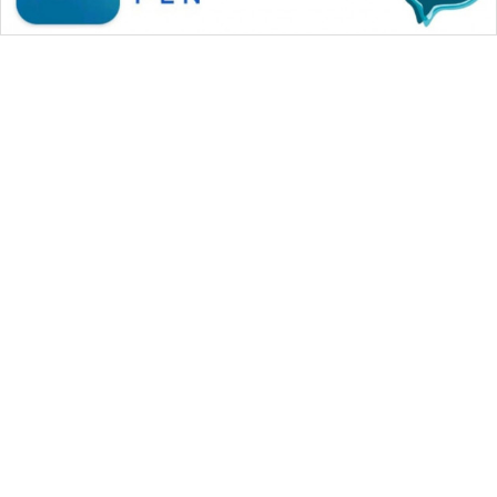
WAHANA MEDIA GROUP
|
|
|
WAHANA NEWS co
WAHANA TANI
WAHANA ADVOKAT
|
|
WAHANA INFRASTRUKTUR
WAHANA KONSUMEN
|
|
|
WAHANA LISTRIK
WAHANA TRAVEL
WAHANA TV
|
|
|
WAHANANEWS id
WAHANANEWS CO ID
WAHANANEWS NET
|
|
|
WAHANA SPORT ID
Wahana UMKM
Wahana Seleb
|
|
|
Wahana Persona
Wahana Otomotif
Wahana Health
|
Wahana Desa Wisata
Lapak Wahana