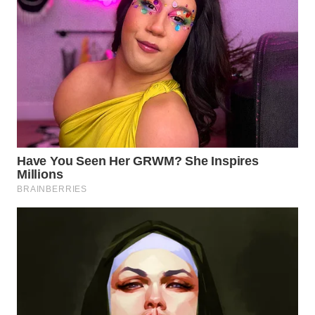
WAHANA
DESA
WISATA
LAPAK
WAHANA
Wahana
Network
KONSUMEN
LISTRIK
MASYARAKAT
KELISTRIKAN
WALINKI