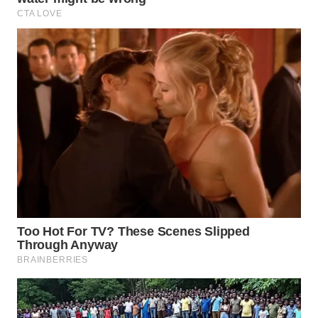
BEKASI
WN
BOGOR
WN
DEPOK
WN
TAPANULI
UTARA
WN
SAMOSIR
WN
PADANG
LAWAS