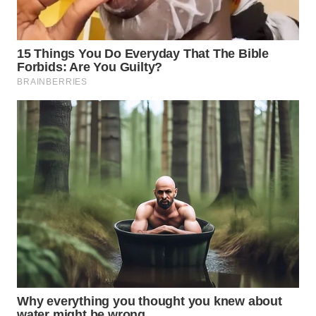
WN
TAPANULI
TENGAH
WN DELI
SERDANG
WN
TEBING
TINGGI
WN
PAKPAK
WN
KARAWANG
WN