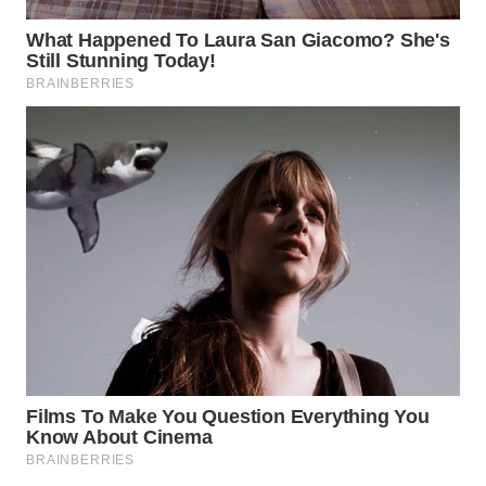
WN
PRIANGAN
TIMUR
WN
SEMARANG
WN
SOLO
WN
BOROBUDUR
WN
MADURA
WN