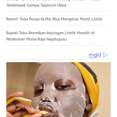
LANGKAT
Terdampak Gempa Tapanuli Utara
WN
Resmi! Toba Punya ALMA, Bisa Mengecas Mobil Listrik
TAPANULI
SELATAN
Bupati Toba Resmikan Anjungan Listrik Mandiri di
Pelabuhan Mulia Raja Napitupulu
WN
TANJUNG
LESUNG
WN
KARO
WN
SIMALUNGUN
WN
LABUHANBATU