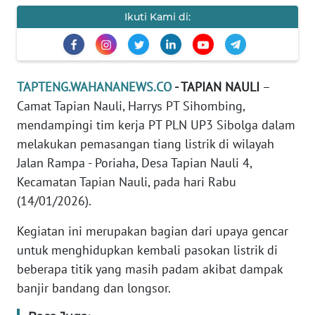
REDAKSI
Ikuti Kami di:
KARIR
TAPTENG.WAHANANEWS.CO
- TAPIAN NAULI
–
DISCLAIMER
Camat Tapian Nauli, Harrys PT Sihombing,
Wahana
mendampingi tim kerja PT PLN UP3 Sibolga dalam
News
melakukan pemasangan tiang listrik di wilayah
Regional
Jalan Rampa - Poriaha, Desa Tapian Nauli 4,
Kecamatan Tapian Nauli, pada hari Rabu
WN
(14/01/2026).
SUMUT
Kegiatan ini merupakan bagian dari upaya gencar
WN
untuk menghidupkan kembali pasokan listrik di
JAKARTA
beberapa titik yang masih padam akibat dampak
banjir bandang dan longsor.
WN
JABAR