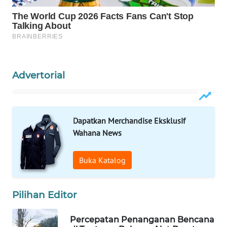
PORTAL
KONSUMEN
FORWAMKI
Advertorial
ALPERKLINAS
FORJASIDA
Dapatkan Merchandise Eksklusif
Wahana News
TAMBANG
NEWS
Buka Katalog
SITUNGIR
NEWS
Pilihan Editor
SIDIKALANG
Percepatan Penanganan Bencana
NEWS