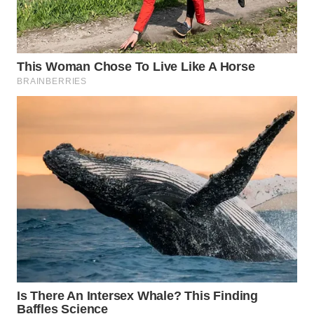
WAHANA
LISTRIK
WAHANA
TRAVEL
WAHANA
TV
WAHANANEWS
ID
WAHANANEWS
CO ID
WAHANANEWS
NET