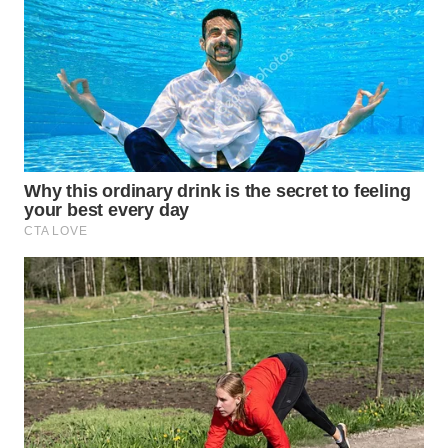
Wahana
Media
Group
WAHANA
NEWS
WAHANA
TANI
WAHANA
ADVOKAT
WAHANA
INFRASTRUKTUR
WAHANA
KONSUMEN