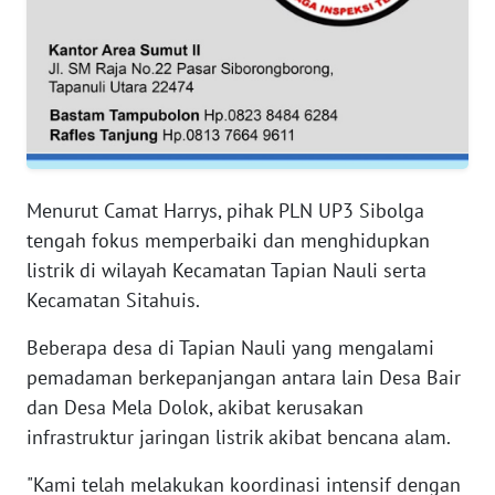
RIAU
WN
SERAMBI
WN
JAMBI
Menurut Camat Harrys, pihak PLN UP3 Sibolga
WN
tengah fokus memperbaiki dan menghidupkan
SULTRA
listrik di wilayah Kecamatan Tapian Nauli serta
Kecamatan Sitahuis.
WN
NTB
Beberapa desa di Tapian Nauli yang mengalami
pemadaman berkepanjangan antara lain Desa Bair
WN
dan Desa Mela Dolok, akibat kerusakan
SULTENG
infrastruktur jaringan listrik akibat bencana alam.
WN
"Kami telah melakukan koordinasi intensif dengan
SULBAR