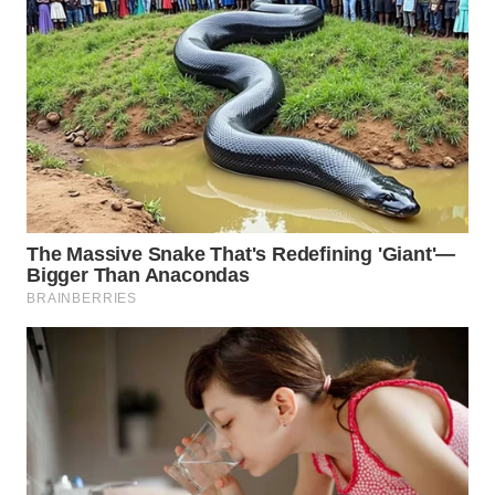
WN
SUMEDANG
WN
CIANJUR
WN
KEPULAUAN
SERIBU
WN
TANGERANG
WN
BINJAI
WN
CIREBON