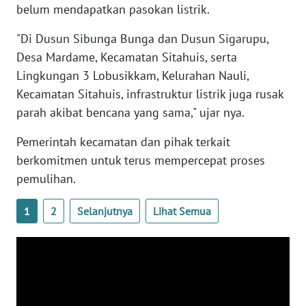
belum mendapatkan pasokan listrik.
WN
"Di Dusun Sibunga Bunga dan Dusun Sigarupu,
NUSANTARA
Desa Mardame, Kecamatan Sitahuis, serta
Lingkungan 3 Lobusikkam, Kelurahan Nauli,
WN
Kecamatan Sitahuis, infrastruktur listrik juga rusak
JOGJA
parah akibat bencana yang sama," ujar nya.
WN
Pemerintah kecamatan dan pihak terkait
JATIM
berkomitmen untuk terus mempercepat proses
pemulihan.
WN
BALI
1
2
Selanjutnya
Lihat Semua
WN
KALBAR
WN
KALTENG