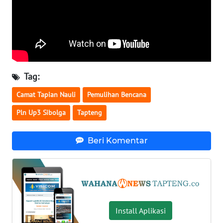
WN
KALTARA
WN
KALSEL
Tag:
Camat Tapian Nauli
Pemulihan Bencana
WN
KALTIM
Pln Up3 Sibolga
Tapteng
WN
Beri Komentar
SULSEL
WN
GORONTALO
WN
Install Aplikasi
SULUT