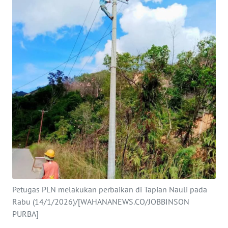
Informasi
INDEKS
BERITA
KONTAK
KAMI
INFO
IKLAN
TENTANG
KAMI
PEDOMAN
Petugas PLN melakukan perbaikan di Tapian Nauli pada
MEDIA
Rabu (14/1/2026)/[WAHANANEWS.CO/JOBBINSON
SIBER
PURBA]