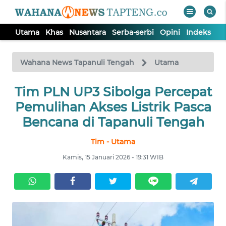
Utama
Khas
Nusantara
Serba-serbi
Opini
Indeks
WAHANA
Tutup
TV
Wahana News Tapanuli Tengah
Utama
Tim PLN UP3 Sibolga Percepat
UTAMA
Pemulihan Akses Listrik Pasca
KHAS
Bencana di Tapanuli Tengah
Tim - Utama
NUSANTARA
Kamis, 15 Januari 2026 - 19:31 WIB
SERBA-
SERBI
OPINI