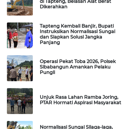
di Tapteng, Belasan Alat Berat
Dikerahkan
SIBARAGAS
NEWS
Tapteng Kembali Banjir, Bupati
Instruksikan Normalisasi Sungai
METRO
dan Siapkan Solusi Jangka
SIANTAR
Panjang
NEWS
Operasi Pekat Toba 2026, Polsek
METRO
Sibabangun Amankan Pelaku
MEDAN
Pungli
NEWS
METRO
JAKARTA
Unjuk Rasa Lahan Ramba Joring,
PTAR Hormati Aspirasi Masyarakat
NEWS
KRT
NEWS
Normalisasi Sungai Silaga-laga,