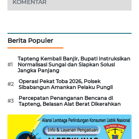
KOMENTAR
CILEUNGSI
NEWS
BERKAT
NEWS
Berita Populer
BERAMPU
Tapteng Kembali Banjir, Bupati Instruksikan
NEWS
#1
Normalisasi Sungai dan Siapkan Solusi
Jangka Panjang
ANUGERAH
Operasi Pekat Toba 2026, Polsek
#2
NEWS
Sibabangun Amankan Pelaku Pungli
Percepatan Penanganan Bencana di
#3
AKHLAK
Tapteng, Belasan Alat Berat Dikerahkan
ID
PERAPKI
NEWS