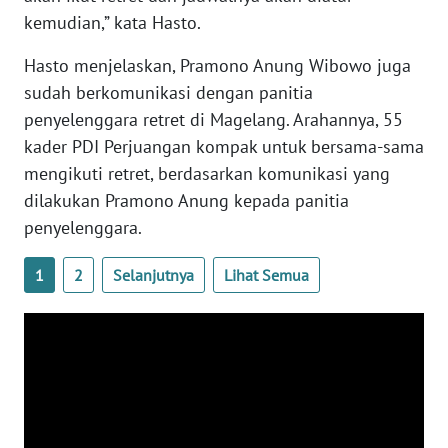
kemudian,” kata Hasto.
WN
Hasto menjelaskan, Pramono Anung Wibowo juga
NUSANTARA
sudah berkomunikasi dengan panitia
penyelenggara retret di Magelang. Arahannya, 55
WN
JOGJA
kader PDI Perjuangan kompak untuk bersama-sama
mengikuti retret, berdasarkan komunikasi yang
WN
dilakukan Pramono Anung kepada panitia
JATIM
penyelenggara.
WN
1
2
Selanjutnya
Lihat Semua
BALI
WN
KALBAR
WN
KALTENG