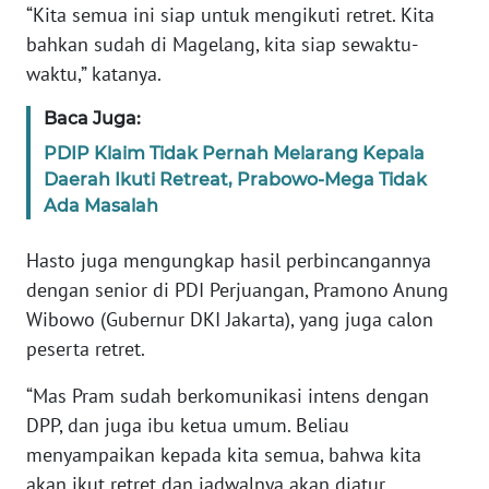
“Kita semua ini siap untuk mengikuti retret. Kita
bahkan sudah di Magelang, kita siap sewaktu-
WN
waktu,” katanya.
BABEL
Baca Juga:
WN
PDIP Klaim Tidak Pernah Melarang Kepala
SUMBAR
Daerah Ikuti Retreat, Prabowo-Mega Tidak
Ada Masalah
WN
SUMSEL
Hasto juga mengungkap hasil perbincangannya
dengan senior di PDI Perjuangan, Pramono Anung
WN
Wibowo (Gubernur DKI Jakarta), yang juga calon
BENGKULU
peserta retret.
WN
“Mas Pram sudah berkomunikasi intens dengan
LAMPUNG
DPP, dan juga ibu ketua umum. Beliau
menyampaikan kepada kita semua, bahwa kita
WN
akan ikut retret dan jadwalnya akan diatur
JATENG