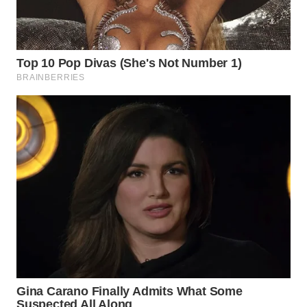
WN
INDRAMAYU
WN
KUNINGAN
WN
MAJALENGKA
WN
SUBANG
WN
SUKABUMI
WN
PURWAKARTA