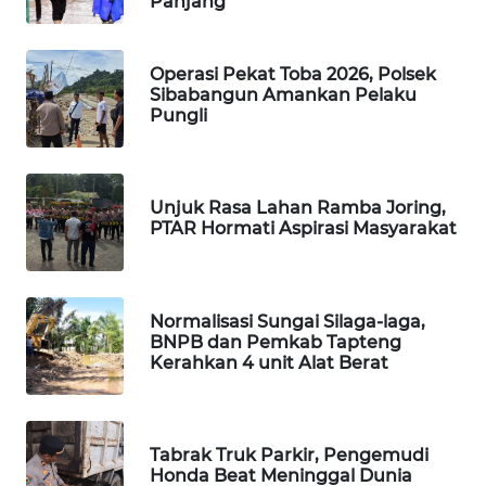
Panjang
PORTAL
KONSUMEN
Operasi Pekat Toba 2026, Polsek
Sibabangun Amankan Pelaku
Pungli
FORWAMKI
ALPERKLINAS
Unjuk Rasa Lahan Ramba Joring,
PTAR Hormati Aspirasi Masyarakat
FORJASIDA
TAMBANG
Normalisasi Sungai Silaga-laga,
NEWS
BNPB dan Pemkab Tapteng
Kerahkan 4 unit Alat Berat
SITUNGIR
NEWS
Tabrak Truk Parkir, Pengemudi
SIDIKALANG
Honda Beat Meninggal Dunia
NEWS