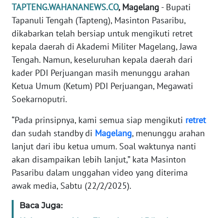
TAPTENG.WAHANANEWS.CO
, Magelang
- Bupati
REDAKSI
Tapanuli Tengah (Tapteng), Masinton Pasaribu,
dikabarkan telah bersiap untuk mengikuti retret
KARIR
kepala daerah di Akademi Militer Magelang, Jawa
Tengah. Namun, keseluruhan kepala daerah dari
DISCLAIMER
kader PDI Perjuangan masih menunggu arahan
Wahana
Ketua Umum (Ketum) PDI Perjuangan, Megawati
News
Soekarnoputri.
Regional
“Pada prinsipnya, kami semua siap mengikuti
retret
WN
dan sudah standby di
Magelang
, menunggu arahan
SUMUT
lanjut dari ibu ketua umum. Soal waktunya nanti
akan disampaikan lebih lanjut,” kata Masinton
WN
Pasaribu dalam unggahan video yang diterima
JAKARTA
awak media, Sabtu (22/2/2025).
WN
Baca Juga:
JABAR