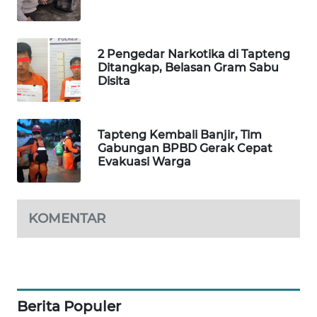
SIBARAGAS
NEWS
2 Pengedar Narkotika di Tapteng
Ditangkap, Belasan Gram Sabu
Disita
METRO
SIANTAR
NEWS
Tapteng Kembali Banjir, Tim
Gabungan BPBD Gerak Cepat
METRO
Evakuasi Warga
MEDAN
NEWS
KOMENTAR
METRO
JAKARTA
NEWS
KRT
NEWS
Berita Populer