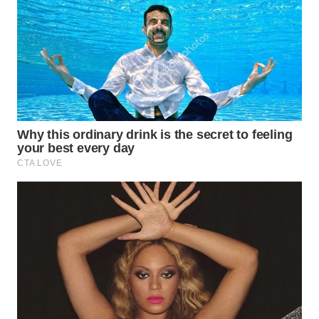
WN
SUMEDANG
WN
CIANJUR
WN
KEPULAUAN
SERIBU
WN
TANGERANG
WN
BINJAI
WN
CIREBON