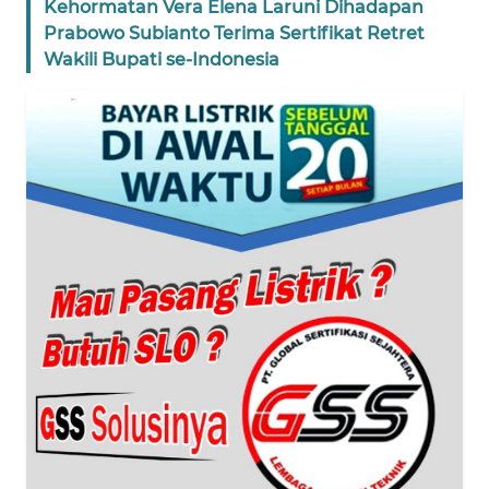
Kehormatan Vera Elena Laruni Dihadapan
Prabowo Subianto Terima Sertifikat Retret
WN
Wakili Bupati se-Indonesia
BANTEN
WN
NTT
WN
KEPRI
WN
PAPUA
WN
PAPUA
BARAT
WN