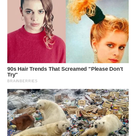
SURABAYA
WN
NATUNA
WN
BINTAN
WN
MANDALIKA
WN
LIKUPANG
WN
LABUANBAJO
WN
BORNEO