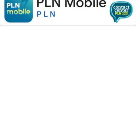
WAHANA MEDIA GROUP
|
|
|
WAHANA NEWS co
WAHANA TANI
WAHANA ADVOKAT
|
|
WAHANA INFRASTRUKTUR
WAHANA KONSUMEN
|
|
|
WAHANA LISTRIK
WAHANA TRAVEL
WAHANA TV
|
|
|
WAHANANEWS id
WAHANANEWS CO ID
WAHANANEWS NET
|
|
|
WAHANA SPORT ID
Wahana UMKM
Wahana Seleb