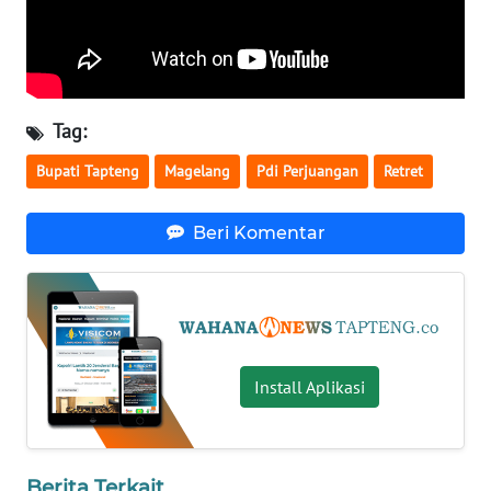
WN
KALTARA
Tag:
WN
KALSEL
Bupati Tapteng
Magelang
Pdi Perjuangan
Retret
WN
Beri Komentar
KALTIM
WN
SULSEL
WN
Install Aplikasi
GORONTALO
WN
SULUT
Berita Terkait