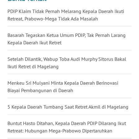
PDIP Klaim Tidak Pernah Melarang Kepala Daerah Ikuti
WN
Retreat, Prabowo-Mega Tidak Ada Masalah
MALUKU
Basarah Tegaskan Ketua Umum PDIP, Tak Pernah Larang
WN
MALUT
Kepala Daerah Ikut Retret
WN
Setelah Dilantik, Wabup Toba Audi Murphy Sitorus Bakal
DAIRI
Ikuti Retret di Magelang
WN
Menkeu Sri Mulyani Minta Kepala Daerah Berinovasi
DANAU
Biayai Pembangunan di Daerah
TOBA
5 Kepala Daerah Tumbang Saat Retret Akmil di Magelang
WN
NIAS
Buntut Hasto Ditahan, Kepala Daerah PDIP Dilarang Ikut
Retreat: Hubungan Mega-Prabowo Dipertaruhkan
WN