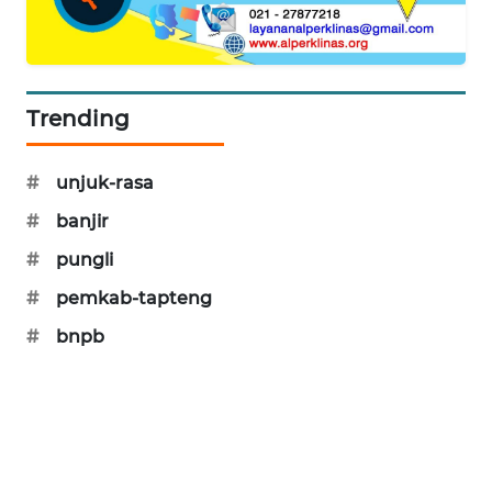
CILEUNGSI
NEWS
BERKAT
Trending
NEWS
#
unjuk-rasa
BERAMPU
NEWS
#
banjir
#
pungli
ANUGERAH
#
pemkab-tapteng
NEWS
#
bnpb
AKHLAK
ID
PERAPKI
NEWS