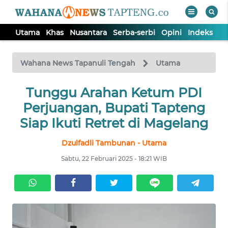
Utama
Khas
Nusantara
Serba-serbi
Opini
Indeks
WAHANA
Tutup
TV
Wahana News Tapanuli Tengah
Utama
Tunggu Arahan Ketum PDI
UTAMA
Perjuangan, Bupati Tapteng
KHAS
Siap Ikuti Retret di Magelang
Dzulfadli Tambunan - Utama
NUSANTARA
Sabtu, 22 Februari 2025 - 18:21 WIB
SERBA-
SERBI
OPINI