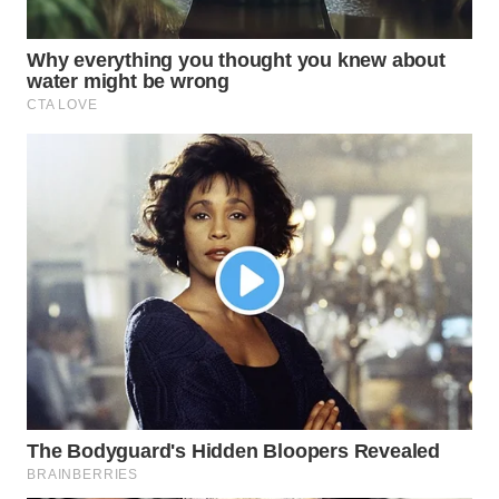
WN
TAPANULI
TENGAH
WN DELI
SERDANG
WN
TEBING
TINGGI
WN
PAKPAK
WN
KARAWANG
WN