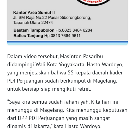
RIAU
WN
SERAMBI
WN
JAMBI
Dalam video tersebut, Masinton Pasaribu
WN
didampingi Wali Kota Yogyakarta, Hasto Wardoyo,
SULTRA
yang menjelaskan bahwa 55 kepala daerah kader
PDI Perjuangan sudah berkumpul di Magelang,
WN
untuk bersiap-siap mengikuti retret.
NTB
“Saya kira semua sudah faham yah. Kita hari ini
WN
menunggu di Magelang. Kita menunggu keputusan
SULTENG
dari DPP PDI Perjuangan yang masih sangat
dinamis di Jakarta,” kata Hasto Wardoyo.
WN
SULBAR