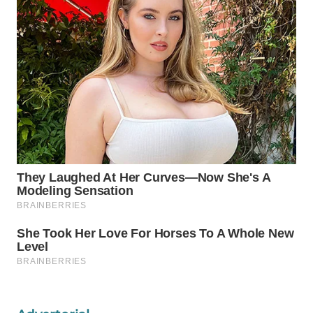
WAHANA
DESA
WISATA
LAPAK
WAHANA
Wahana
Network
KONSUMEN
LISTRIK
MASYARAKAT
KELISTRIKAN
WALINKI