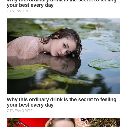
WAHANA
SPORT
WAHANA
UMKM
WAHANA
SELEB
WAHANA
PERSONA
WAHANA
OTOMOTIF
WAHANA
HEALTH