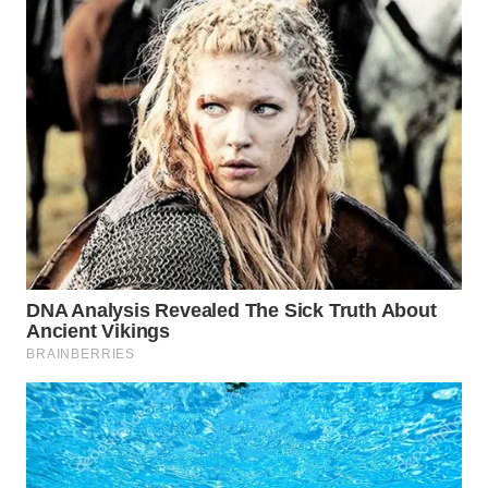
BEKASI
WN
BOGOR
WN
DEPOK
WN
TAPANULI
UTARA
WN
SAMOSIR
WN
PADANG
LAWAS