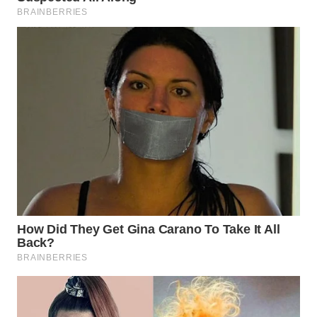
WN
PRIANGAN
TIMUR
WN
SEMARANG
WN
SOLO
WN
BOROBUDUR
WN
MADURA
WN