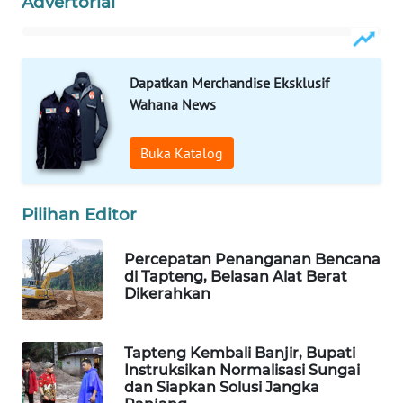
Advertorial
ID
MAWAKA
ID
Dapatkan Merchandise Eksklusif
Wahana News
MARTABAT
NET
Buka Katalog
PLN
WATCH
Pilihan Editor
MKLI
Percepatan Penanganan Bencana
di Tapteng, Belasan Alat Berat
Dikerahkan
LPKKI
LKKI
Tapteng Kembali Banjir, Bupati
Instruksikan Normalisasi Sungai
dan Siapkan Solusi Jangka
KOPEKLIN