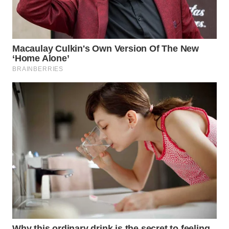
WAHANA
LISTRIK
WAHANA
TRAVEL
WAHANA
TV
WAHANANEWS
ID
WAHANANEWS
CO ID
WAHANANEWS
NET