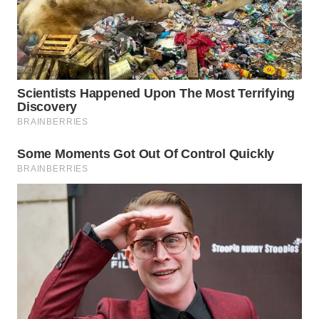
Wahana
Media
Group
WAHANA
NEWS
WAHANA
TANI
WAHANA
ADVOKAT
WAHANA
INFRASTRUKTUR
WAHANA
KONSUMEN