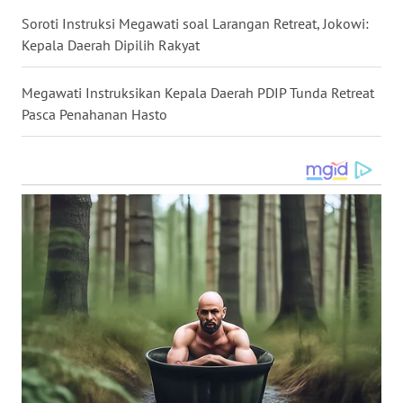
LANGKAT
Soroti Instruksi Megawati soal Larangan Retreat, Jokowi:
Kepala Daerah Dipilih Rakyat
WN
TAPANULI
SELATAN
Megawati Instruksikan Kepala Daerah PDIP Tunda Retreat
Pasca Penahanan Hasto
WN
TANJUNG
LESUNG
WN
KARO
WN
SIMALUNGUN
WN
LABUHANBATU