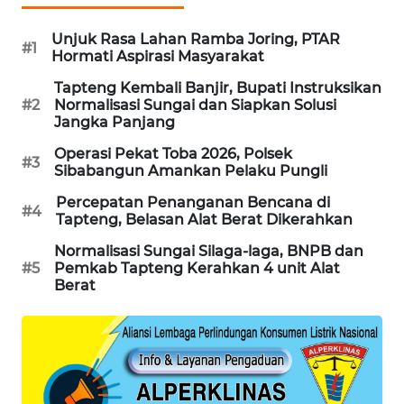
KARING
Unjuk Rasa Lahan Ramba Joring, PTAR
#1
NEWS
Hormati Aspirasi Masyarakat
Tapteng Kembali Banjir, Bupati Instruksikan
JURNAL
#2
Normalisasi Sungai dan Siapkan Solusi
MARITIM
Jangka Panjang
Operasi Pekat Toba 2026, Polsek
#3
HUMBANG
Sibabangun Amankan Pelaku Pungli
NEWS
Percepatan Penanganan Bencana di
#4
Tapteng, Belasan Alat Berat Dikerahkan
GARONGGANG
NEWS
Normalisasi Sungai Silaga-laga, BNPB dan
#5
Pemkab Tapteng Kerahkan 4 unit Alat
Berat
FISUELRI
ID
ENERGI
NEWS