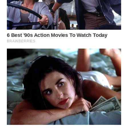
WN
TAPANULI
TENGAH
WN DELI
SERDANG
WN
TEBING
TINGGI
WN
PAKPAK
WN
KARAWANG
WN