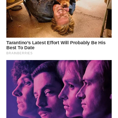
WN
INDRAMAYU
WN
KUNINGAN
WN
MAJALENGKA
WN
SUBANG
WN
SUKABUMI
WN
PURWAKARTA