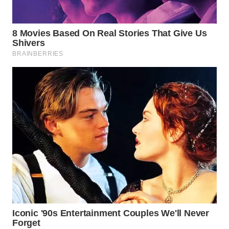
WN
PRIANGAN
TIMUR
WN
SEMARANG
WN
SOLO
WN
BOROBUDUR
WN
MADURA
WN