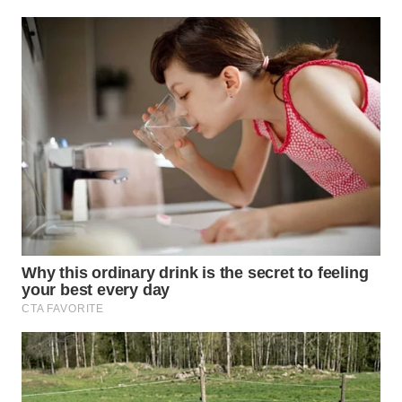
Wahana
Media
Group
WAHANA
NEWS
WAHANA
TANI
WAHANA
ADVOKAT
WAHANA
INFRASTRUKTUR
WAHANA
KONSUMEN