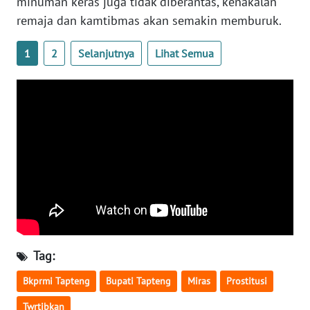
minuman keras juga tidak diberantas, kenakalan
remaja dan kamtibmas akan semakin memburuk.
WN
BABEL
1
2
Selanjutnya
Lihat Semua
WN
SUMBAR
WN
SUMSEL
WN
BENGKULU
WN
Tag:
LAMPUNG
Bkprmi Tapteng
Bupati Tapteng
Miras
Prostitusi
WN
Twrtibkan
JATENG