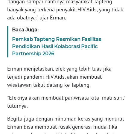
"Jangan sampai nantinya masyarakat Tapteng
RIAU
banyak yang terkena penyakit HIV Aids, yang tidak
ada obatnya." ujar Erman.
WN
SERAMBI
Baca Juga:
WN
Pemkab Tapteng Resmikan Fasilitas
JAMBI
Pendidikan Hasil Kolaborasi Pacific
Partnership 2026
WN
SULTRA
Erman menjelaskan, efek yang lebih luas jika
terjadi pandemi HIV Aids, akan membuat
WN
wisatawan takut datang ke Tapteng.
NTB
"Efeknya akan membuat pariwisata kita mati suri,"
tuturnya.
WN
SULTENG
Begitu juga dengan minuman keras yang menurut
Erman bisa membuat rusak generasi muda. Jika
WN
SULBAR