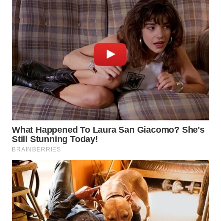
WN
SUMEDANG
WN
CIANJUR
WN
KEPULAUAN
SERIBU
WN
TANGERANG
WN
BINJAI
WN
CIREBON