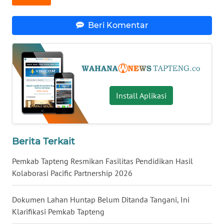
WN
Beri Komentar
NUSANTARA
WN
JOGJA
Install Aplikasi
WN
JATIM
WN
Berita Terkait
BALI
Pemkab Tapteng Resmikan Fasilitas Pendidikan Hasil
WN
Kolaborasi Pacific Partnership 2026
KALBAR
Dokumen Lahan Huntap Belum Ditanda Tangani, Ini
WN
Klarifikasi Pemkab Tapteng
KALTENG