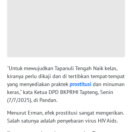
WN
BANTEN
WN
NTT
WN
KEPRI
"Untuk mewujudkan Tapanuli Tengah Naik kelas,
kiranya perlu dikaji dan di tertibkan tempat-tempat
WN
PAPUA
yang menyediakan praktek
prostitusi
dan minuman
keras," kata Ketua DPD BKPRMI Tapteng, Senin
WN
(7/7/2025), di Pandan.
PAPUA
BARAT
Menurut Erman, efek prostitusi sangat mengerikan.
Salah satunya adalah penyebaran virus HIV Aids.
WN