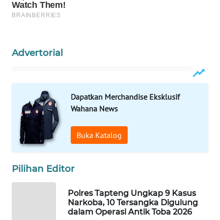
WAHANA
DESA
WISATA
Advertorial
LAPAK
WAHANA
Dapatkan Merchandise Eksklusif
Wahana
Wahana News
Network
Buka Katalog
KONSUMEN
LISTRIK
Pilihan Editor
MASYARAKAT
KELISTRIKAN
Polres Tapteng Ungkap 9 Kasus
Narkoba, 10 Tersangka Digulung
dalam Operasi Antik Toba 2026
WALINKI