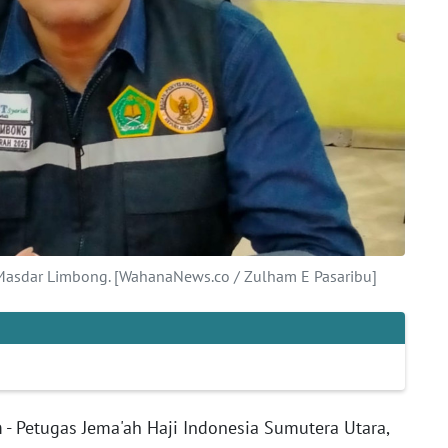
 Masdar Limbong. [WahanaNews.co / Zulham E Pasaribu]
n
- Petugas Jema'ah Haji Indonesia Sumutera Utara,