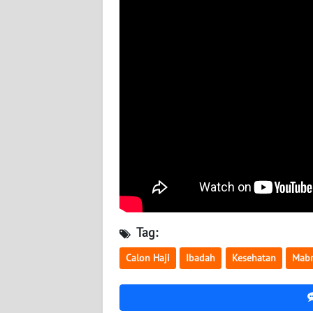
WN
NUSANTARA
WN
JOGJA
WN
JATIM
WN
BALI
WN
Tag:
KALBAR
Calon Haji
Ibadah
Kesehatan
Mabr
WN
KALTENG