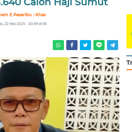
.640 Calon Haji Sumut
ham E Pasaribu - Khas
s, 22 Mei 2025 - 20:39 WIB
T