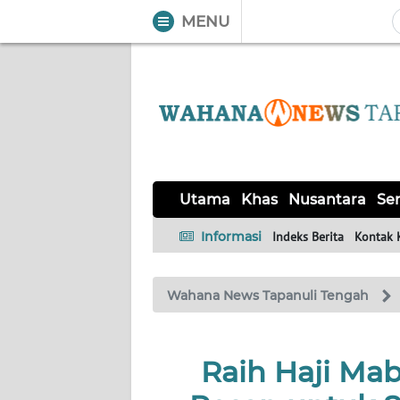
MENU
WAHANA
Tutup
TV
UTAMA
KHAS
Utama
Khas
Nusantara
Ser
NUSANTARA
Informasi
Indeks Berita
Kontak 
SERBA-
Wahana News Tapanuli Tengah
SERBI
OPINI
Raih Haji Mab
Informasi