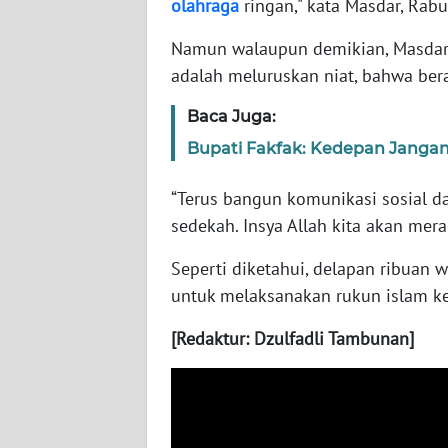
olahraga
ringan," kata Masdar, Rabu
WN
BABEL
Namun walaupun demikian, Masdar 
adalah meluruskan niat, bahwa ber
WN
Baca Juga:
SUMBAR
Bupati Fakfak: Kedepan Jangan
WN
SUMSEL
“Terus bangun komunikasi sosial da
sedekah. Insya Allah kita akan mer
WN
BENGKULU
Seperti diketahui, delapan ribuan 
untuk melaksanakan rukun islam kel
WN
[Redaktur: Dzulfadli Tambunan]
LAMPUNG
WN
JATENG