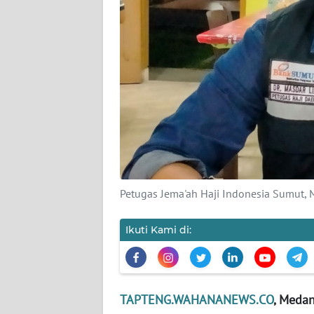
KARIR
DISCLAIMER
Wahana
News
Regional
WN
SUMUT
Petugas Jema'ah Haji Indonesia Sumut,
WN
Ikuti Kami di:
JAKARTA
WN
JABAR
TAPTENG.WAHANANEWS.CO
, Meda