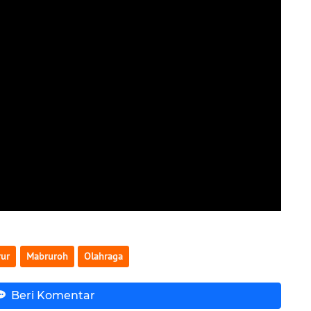
ur
Mabruroh
Olahraga
Beri Komentar