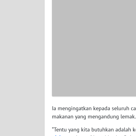
WN
SERAMBI
WN
JAMBI
WN
SULTRA
WN
NTB
WN
SULTENG
Ia mengingatkan kepada seluruh ca
makanan yang mengandung lemak.
WN
SULBAR
“Tentu yang kita butuhkan adalah k