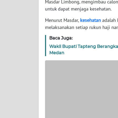
Masdar Limbong, mengimbau calon 
WN
BANTEN
untuk dapat menjaga kesehatan.
Menurut Masdar,
kesehatan
adalah 
WN
melaksanakan setiap rukun haji nan
NTT
Baca Juga:
WN
Wakil Bupati Tapteng Berangka
KEPRI
Medan
WN
PAPUA
WN
PAPUA
BARAT
WN
RIAU