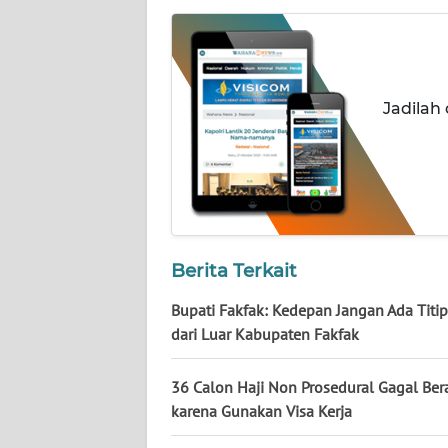
WN
KALTARA
WN
KALSEL
Jadilah
WN
KALTIM
WN
SULSEL
Berita Terkait
Bupati Fakfak: Kedepan Jangan Ada Titi
WN
GORONTALO
dari Luar Kabupaten Fakfak
WN
36 Calon Haji Non Prosedural Gagal Ber
SULUT
karena Gunakan Visa Kerja