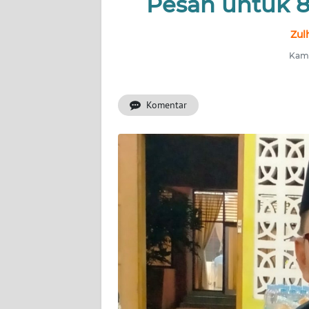
Pesan untuk 8
INDEKS
Zul
BERITA
Kami
KONTAK
KAMI
Komentar
INFO
IKLAN
TENTANG
KAMI
PEDOMAN
MEDIA
SIBER
REDAKSI