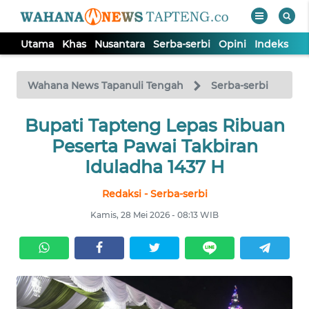
Utama
Khas
Nusantara
Serba-serbi
Opini
Indeks
WAHANA
Tutup
TV
Wahana News Tapanuli Tengah
Serba-serbi
Bupati Tapteng Lepas Ribuan
UTAMA
Peserta Pawai Takbiran
KHAS
Iduladha 1437 H
Redaksi - Serba-serbi
NUSANTARA
Kamis, 28 Mei 2026 - 08:13 WIB
SERBA-
SERBI
OPINI