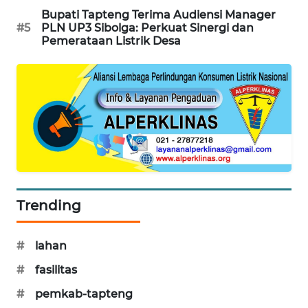
Bupati Tapteng Terima Audiensi Manager
KARING
#5
PLN UP3 Sibolga: Perkuat Sinergi dan
NEWS
Pemerataan Listrik Desa
JURNAL
MARITIM
HUMBANG
NEWS
GARONGGANG
NEWS
Trending
FISUELRI
ID
#
lahan
#
fasilitas
ENERGI
NEWS
#
pemkab-tapteng