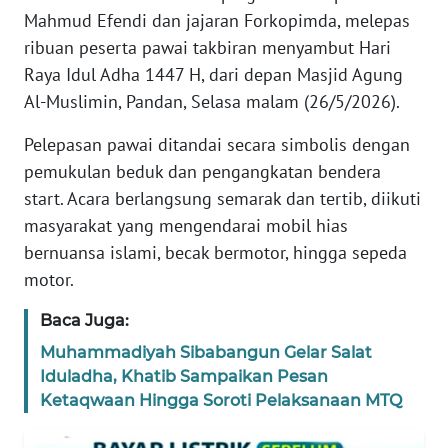
REDAKSI
Mahmud Efendi dan jajaran Forkopimda, melepas
ribuan peserta pawai takbiran menyambut Hari
KARIR
Raya Idul Adha 1447 H, dari depan Masjid Agung
Al-Muslimin, Pandan, Selasa malam (26/5/2026).
DISCLAIMER
Pelepasan pawai ditandai secara simbolis dengan
pemukulan beduk dan pengangkatan bendera
Wahana
News
start. Acara berlangsung semarak dan tertib, diikuti
Regional
masyarakat yang mengendarai mobil hias
bernuansa islami, becak bermotor, hingga sepeda
WN
motor.
SUMUT
Baca Juga:
WN
Muhammadiyah Sibabangun Gelar Salat
JAKARTA
Iduladha, Khatib Sampaikan Pesan
Ketaqwaan Hingga Soroti Pelaksanaan MTQ
WN
JABAR