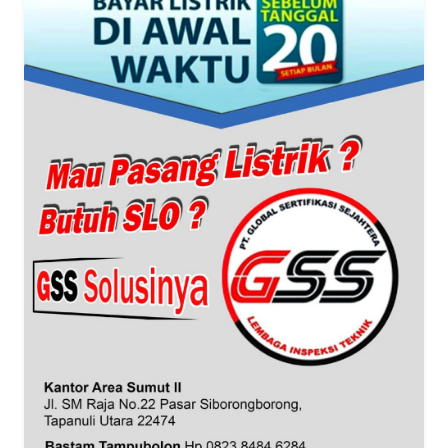
WN
BANTEN
WN
NTT
WN
KEPRI
WN
PAPUA
WN
PAPUA
BARAT
WN