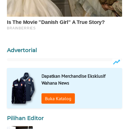
WAHANA
DESA
WISATA
LAPAK
WAHANA
Advertorial
Wahana
Network
Dapatkan Merchandise Eksklusif
KONSUMEN
Wahana News
LISTRIK
Buka Katalog
MASYARAKAT
KELISTRIKAN
Pilihan Editor
WALINKI