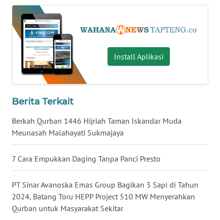
WN
KALTARA
Install Aplikasi
WN
KALSEL
WN
Berita Terkait
KALTIM
Berkah Qurban 1446 Hijriah Taman Iskandar Muda
WN
Meunasah Malahayati Sukmajaya
SULSEL
7 Cara Empukkan Daging Tanpa Panci Presto
WN
GORONTALO
PT Sinar Avanoska Emas Group Bagikan 3 Sapi di Tahun
2024, Batang Toru HEPP Project 510 MW Menyerahkan
WN
Qurban untuk Masyarakat Sekitar
SULUT