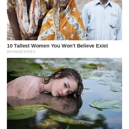
SURABAYA
WN
NATUNA
WN
BINTAN
WN
MANDALIKA
WN
LIKUPANG
WN
LABUANBAJO
WN
BORNEO