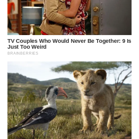
BEKASI
WN
BOGOR
WN
DEPOK
WN
TAPANULI
UTARA
WN
SAMOSIR
WN
PADANG
LAWAS