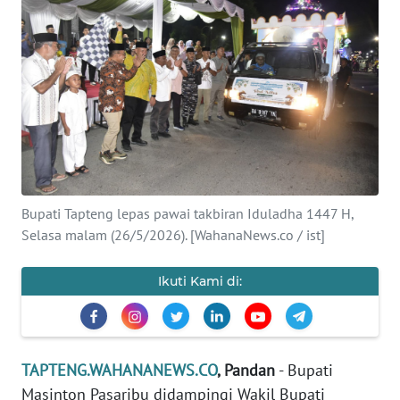
Informasi
INDEKS
BERITA
KONTAK
KAMI
INFO
Bupati Tapteng lepas pawai takbiran Iduladha 1447 H,
IKLAN
Selasa malam (26/5/2026). [WahanaNews.co / ist]
TENTANG
Ikuti Kami di:
KAMI
PEDOMAN
MEDIA
TAPTENG.WAHANANEWS.CO
, Pandan
- Bupati
SIBER
Masinton Pasaribu didampingi Wakil Bupati