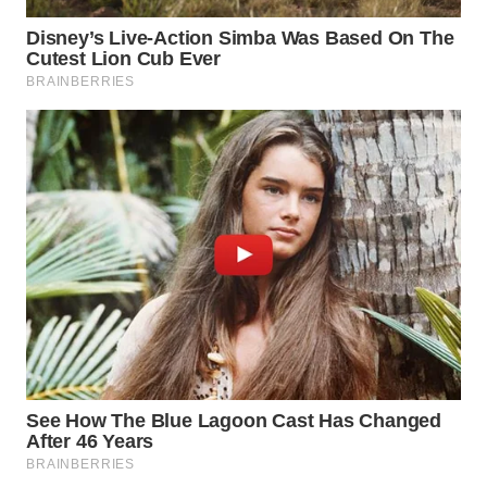
WN
SUMEDANG
WN
CIANJUR
WN
KEPULAUAN
SERIBU
WN
TANGERANG
WN
BINJAI
WN
CIREBON