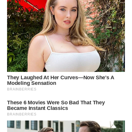
LANGKAT
WN
TAPANULI
SELATAN
WN
TANJUNG
LESUNG
WN
KARO
WN
SIMALUNGUN
WN
LABUHANBATU