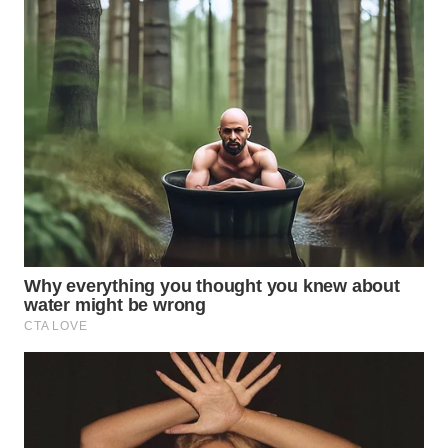
WN
INDRAMAYU
WN
KUNINGAN
WN
MAJALENGKA
WN
SUBANG
WN
SUKABUMI
WN
PURWAKARTA