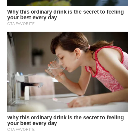
Wahana
Media
Group
WAHANA
NEWS
WAHANA
TANI
WAHANA
ADVOKAT
WAHANA
INFRASTRUKTUR
WAHANA
KONSUMEN