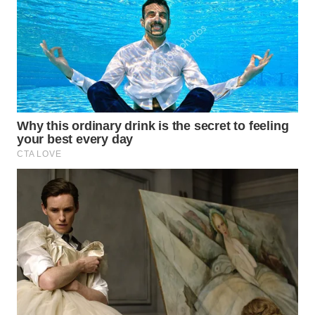
WAHANA
SPORT
WAHANA
UMKM
WAHANA
SELEB
WAHANA
PERSONA
WAHANA
OTOMOTIF
WAHANA
HEALTH