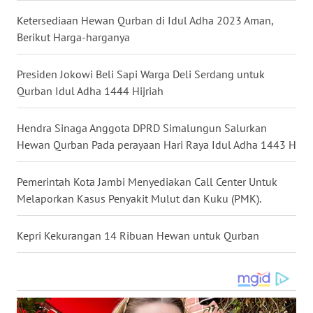
Ketersediaan Hewan Qurban di Idul Adha 2023 Aman,
WN
Berikut Harga-harganya
MALUKU
Presiden Jokowi Beli Sapi Warga Deli Serdang untuk
WN
Qurban Idul Adha 1444 Hijriah
MALUT
Hendra Sinaga Anggota DPRD Simalungun Salurkan
WN
Hewan Qurban Pada perayaan Hari Raya Idul Adha 1443 H
DAIRI
Pemerintah Kota Jambi Menyediakan Call Center Untuk
WN
Melaporkan Kasus Penyakit Mulut dan Kuku (PMK).
DANAU
TOBA
Kepri Kekurangan 14 Ribuan Hewan untuk Qurban
WN
NIAS
WN