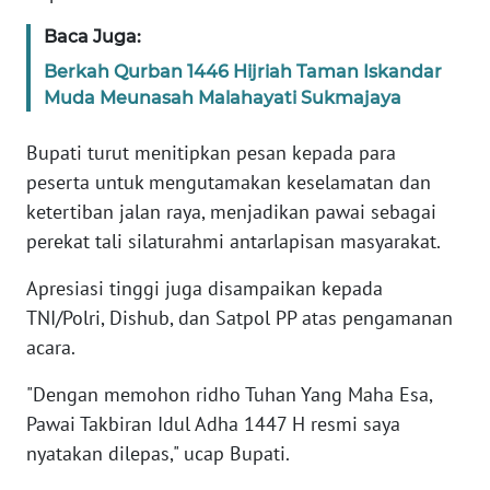
Baca Juga:
WN
Berkah Qurban 1446 Hijriah Taman Iskandar
BABEL
Muda Meunasah Malahayati Sukmajaya
WN
Bupati turut menitipkan pesan kepada para
SUMBAR
peserta untuk mengutamakan keselamatan dan
ketertiban jalan raya, menjadikan pawai sebagai
WN
perekat tali silaturahmi antarlapisan masyarakat.
SUMSEL
Apresiasi tinggi juga disampaikan kepada
WN
TNI/Polri, Dishub, dan Satpol PP atas pengamanan
BENGKULU
acara.
WN
"Dengan memohon ridho Tuhan Yang Maha Esa,
LAMPUNG
Pawai Takbiran Idul Adha 1447 H resmi saya
nyatakan dilepas," ucap Bupati.
WN
JATENG