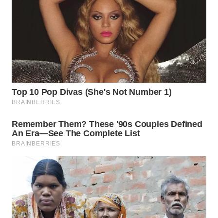
WN
PRIANGAN
TIMUR
WN
SEMARANG
WN
SOLO
WN
BOROBUDUR
WN
MADURA
WN