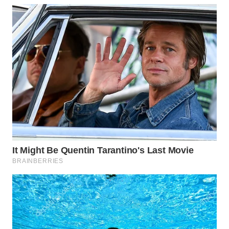
WAHANA
LISTRIK
WAHANA
TRAVEL
WAHANA
TV
WAHANANEWS
ID
WAHANANEWS
CO ID
WAHANANEWS
NET