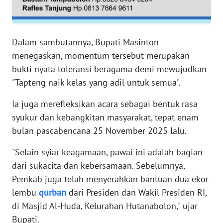
RIAU
WN
SERAMBI
Dalam sambutannya, Bupati Masinton
menegaskan, momentum tersebut merupakan
WN
bukti nyata toleransi beragama demi mewujudkan
JAMBI
"Tapteng naik kelas yang adil untuk semua".
WN
Ia juga merefleksikan acara sebagai bentuk rasa
SULTRA
syukur dan kebangkitan masyarakat, tepat enam
bulan pascabencana 25 November 2025 lalu.
WN
NTB
"Selain syiar keagamaan, pawai ini adalah bagian
dari sukacita dan kebersamaan. Sebelumnya,
WN
Pemkab juga telah menyerahkan bantuan dua ekor
SULTENG
lembu
qurban
dari Presiden dan Wakil Presiden RI,
di Masjid Al-Huda, Kelurahan Hutanabolon," ujar
WN
Bupati.
SULBAR