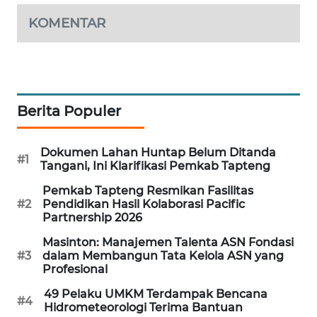
KOMENTAR
SIBARAGAS
NEWS
METRO
SIANTAR
Berita Populer
NEWS
Dokumen Lahan Huntap Belum Ditanda
METRO
#1
Tangani, Ini Klarifikasi Pemkab Tapteng
MEDAN
NEWS
Pemkab Tapteng Resmikan Fasilitas
#2
Pendidikan Hasil Kolaborasi Pacific
Partnership 2026
METRO
JAKARTA
Masinton: Manajemen Talenta ASN Fondasi
NEWS
#3
dalam Membangun Tata Kelola ASN yang
Profesional
KRT
49 Pelaku UMKM Terdampak Bencana
#4
NEWS
Hidrometeorologi Terima Bantuan