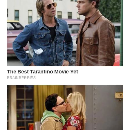
WN
TAPANULI
TENGAH
WN DELI
SERDANG
WN
TEBING
TINGGI
WN
PAKPAK
WN
KARAWANG
WN