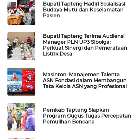
ID
Bupati Tapteng Hadiri Sosialisasi
Budaya Mutu dan Keselamatan
Pasien
MAWAKA
ID
Bupati Tapteng Terima Audiensi
MARTABAT
Manager PLN UP3 Sibolga:
NET
Perkuat Sinergi dan Pemerataan
Listrik Desa
PLN
WATCH
Masinton: Manajemen Talenta
ASN Fondasi dalam Membangun
Tata Kelola ASN yang Profesional
MKLI
LPKKI
Pemkab Tapteng Siapkan
Program Gugus Tugas Percepatan
LKKI
Pemulihan Bencana
KOPEKLIN