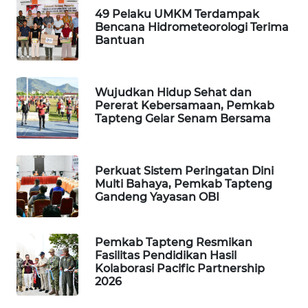
49 Pelaku UMKM Terdampak
Bencana Hidrometeorologi Terima
PORTAL
Bantuan
KONSUMEN
FORWAMKI
Wujudkan Hidup Sehat dan
Pererat Kebersamaan, Pemkab
ALPERKLINAS
Tapteng Gelar Senam Bersama
FORJASIDA
Perkuat Sistem Peringatan Dini
Multi Bahaya, Pemkab Tapteng
TAMBANG
Gandeng Yayasan OBI
NEWS
SITUNGIR
Pemkab Tapteng Resmikan
NEWS
Fasilitas Pendidikan Hasil
Kolaborasi Pacific Partnership
2026
SIDIKALANG
NEWS