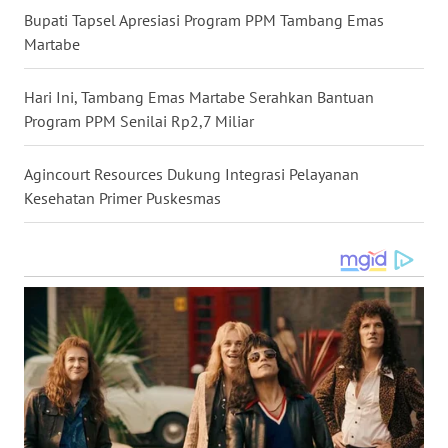
Bupati Tapsel Apresiasi Program PPM Tambang Emas
WN
TAPANULI
Martabe
TENGAH
Hari Ini, Tambang Emas Martabe Serahkan Bantuan
WN DELI
Program PPM Senilai Rp2,7 Miliar
SERDANG
Agincourt Resources Dukung Integrasi Pelayanan
WN
Kesehatan Primer Puskesmas
TEBING
TINGGI
WN
PAKPAK
WN
KARAWANG
WN