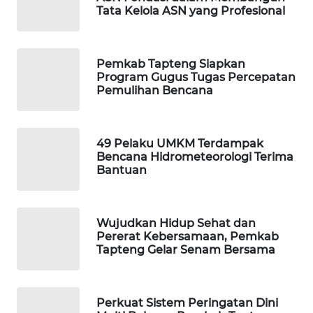
Tata Kelola ASN yang Profesional
KARING
NEWS
Pemkab Tapteng Siapkan
JURNAL
Program Gugus Tugas Percepatan
Pemulihan Bencana
MARITIM
HUMBANG
NEWS
49 Pelaku UMKM Terdampak
Bencana Hidrometeorologi Terima
Bantuan
GARONGGANG
NEWS
Wujudkan Hidup Sehat dan
FISUELRI
Pererat Kebersamaan, Pemkab
ID
Tapteng Gelar Senam Bersama
ENERGI
NEWS
Perkuat Sistem Peringatan Dini