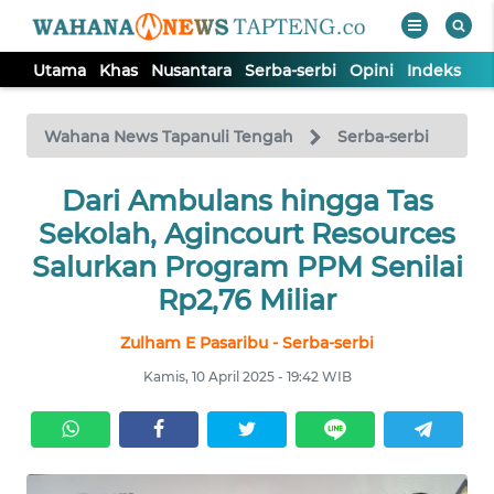
Utama
Khas
Nusantara
Serba-serbi
Opini
Indeks
WAHANA
Tutup
TV
Wahana News Tapanuli Tengah
Serba-serbi
Dari Ambulans hingga Tas
UTAMA
Sekolah, Agincourt Resources
KHAS
Salurkan Program PPM Senilai
Rp2,76 Miliar
NUSANTARA
Zulham E Pasaribu - Serba-serbi
Kamis, 10 April 2025 - 19:42 WIB
SERBA-
SERBI
OPINI