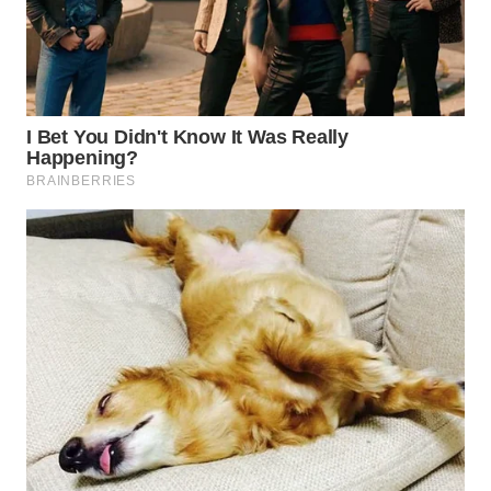
BEKASI
WN
BOGOR
WN
DEPOK
WN
TAPANULI
UTARA
WN
SAMOSIR
WN
PADANG
LAWAS