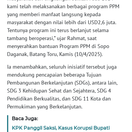
kami telah melaksanakan berbagai program PPM
yang memberi manfaat langsung kepada
WN
BABEL
masyarakat dengan nilai lebih dari USD2,6 juta.
Tentunya program ini terus berlanjut selama
WN
tambang beroperasi,” ujar Rahmat, saat
SUMBAR
menyerahkan bantuan Program PPM di Sopo
Daganak, Batang Toru, Kamis (10/4/2025).
WN
SUMSEL
Ia menambahkan, seluruh inisiatif tersebut juga
mendukung pencapaian beberapa Tujuan
WN
Pembangunan Berkelanjutan (SDGs), antara lain,
BENGKULU
SDG 3 Kehidupan Sehat dan Sejahtera, SDG 4
Pendidikan Berkualitas, dan SDG 11 Kota dan
WN
Permukiman yang Berkelanjutan.
LAMPUNG
Baca Juga:
WN
KPK Panggil Saksi, Kasus Korupsi Bupati
JATENG