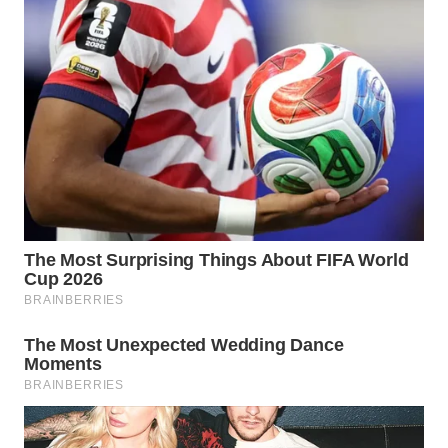
ID
MAWAKA
ID
MARTABAT
NET
PLN
WATCH
MKLI
LPKKI
LKKI
KOPEKLIN