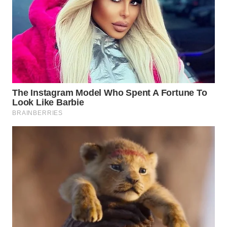
WN
PRIANGAN
TIMUR
WN
SEMARANG
WN
SOLO
WN
BOROBUDUR
WN
MADURA
WN