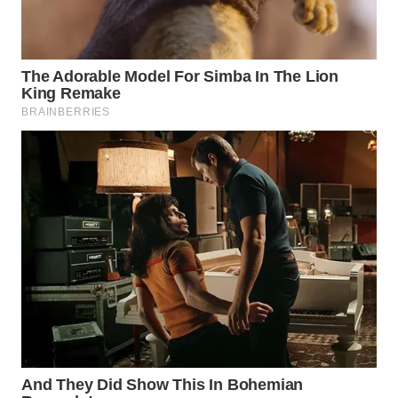
SURABAYA
WN
NATUNA
WN
BINTAN
WN
MANDALIKA
WN
LIKUPANG
WN
LABUANBAJO
WN
BORNEO