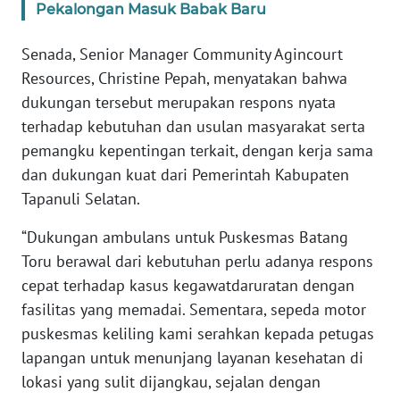
Pekalongan Masuk Babak Baru
WN
Senada, Senior Manager Community Agincourt
NUSANTARA
Resources, Christine Pepah, menyatakan bahwa
dukungan tersebut merupakan respons nyata
WN
terhadap kebutuhan dan usulan masyarakat serta
JOGJA
pemangku kepentingan terkait, dengan kerja sama
dan dukungan kuat dari Pemerintah Kabupaten
WN
JATIM
Tapanuli Selatan.
“Dukungan ambulans untuk Puskesmas Batang
WN
Toru berawal dari kebutuhan perlu adanya respons
BALI
cepat terhadap kasus kegawatdaruratan dengan
WN
fasilitas yang memadai. Sementara, sepeda motor
KALBAR
puskesmas keliling kami serahkan kepada petugas
lapangan untuk menunjang layanan kesehatan di
WN
lokasi yang sulit dijangkau, sejalan dengan
KALTENG