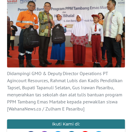
Informasi
INDEKS
BERITA
KONTAK
KAMI
INFO
IKLAN
Didampingi GMO & Deputy Director Operations PT
Agincourt Resources, Rahmat Lubis dan Kadis Pendidikan
TENTANG
Tapsel, Bupati Tapanuli Selatan, Gus Irawan Pasaribu,
KAMI
menyerahkan tas sekolah dan alat tulis bantuan program
PPM Tambang Emas Martabe kepada perwakilan siswa
[WahanaNews.co / Zulham E Pasaribu]
PEDOMAN
MEDIA
SIBER
Ikuti Kami di: