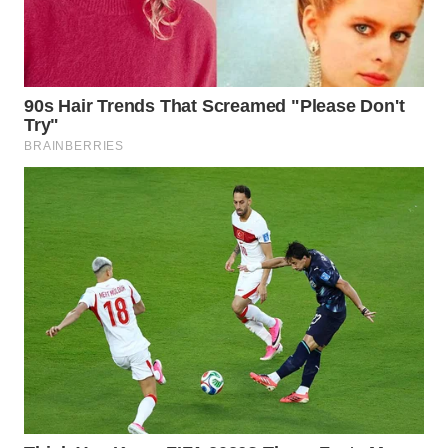
WAHANA
SPORT
WAHANA
UMKM
WAHANA
SELEB
WAHANA
PERSONA
WAHANA
OTOMOTIF
WAHANA
HEALTH