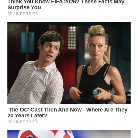
WAHANA
DESA
WISATA
LAPAK
WAHANA
Wahana
Network
KONSUMEN
LISTRIK
MASYARAKAT
KELISTRIKAN
WALINKI