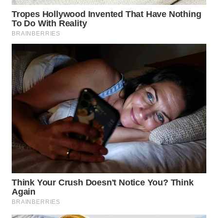
WN
SUMEDANG
WN
CIANJUR
WN
KEPULAUAN
SERIBU
WN
TANGERANG
WN
BINJAI
WN
CIREBON