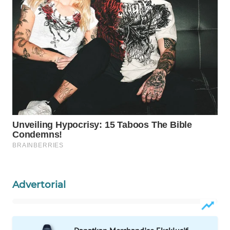
PORTAL
KONSUMEN
FORWAMKI
ALPERKLINAS
FORJASIDA
TAMBANG
NEWS
SITUNGIR
Advertorial
NEWS
SIDIKALANG
NEWS