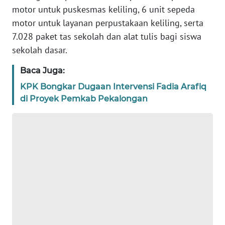
motor untuk puskesmas keliling, 6 unit sepeda
WN
motor untuk layanan perpustakaan keliling, serta
BANTEN
7.028 paket tas sekolah dan alat tulis bagi siswa
sekolah dasar.
WN
NTT
Baca Juga:
KPK Bongkar Dugaan Intervensi Fadia Arafiq
WN
di Proyek Pemkab Pekalongan
KEPRI
WN
PAPUA
WN
PAPUA
BARAT
WN