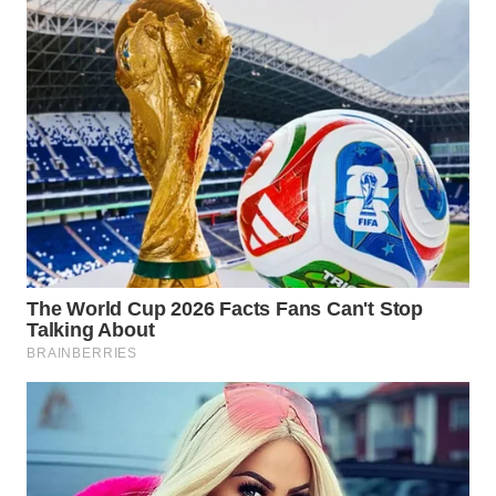
WN
INDRAMAYU
WN
KUNINGAN
WN
MAJALENGKA
WN
SUBANG
WN
SUKABUMI
WN
PURWAKARTA