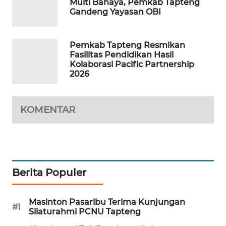
Multi Bahaya, Pemkab Tapteng
Gandeng Yayasan OBI
CILEUNGSI
NEWS
Pemkab Tapteng Resmikan
BERKAT
Fasilitas Pendidikan Hasil
NEWS
Kolaborasi Pacific Partnership
2026
BERAMPU
NEWS
KOMENTAR
ANUGERAH
NEWS
AKHLAK
Berita Populer
ID
Masinton Pasaribu Terima Kunjungan
PERAPKI
#1
Silaturahmi PCNU Tapteng
NEWS