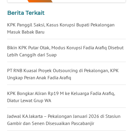
LANGKAT
Berita Terkait
WN
TAPANULI
KPK Panggil Saksi, Kasus Korupsi Bupati Pekalongan
SELATAN
Masuk Babak Baru
WN
Bikin KPK Putar Otak, Modus Korupsi Fadia Arafiq Disebut
TANJUNG
Lebih Canggih dari Suap
LESUNG
PT RNB Kuasai Proyek Outsourcing di Pekalongan, KPK
WN
Ungkap Peran Anak Fadia Arafiq
KARO
KPK Bongkar Aliran Rp19 M ke Keluarga Fadia Arafiq,
WN
Diatur Lewat Grup WA
SIMALUNGUN
Jadwal KA Jakarta – Pekalongan Januari 2026 di Stasiun
WN
Gambir dan Senen Disesuaikan Pascabanjir
LABUHANBATU