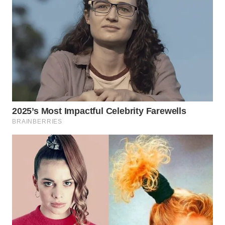
WAHANA
LISTRIK
WAHANA
TRAVEL
WAHANA
TV
WAHANANEWS
ID
WAHANANEWS
CO ID
WAHANANEWS
NET