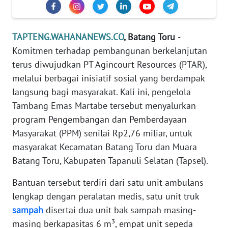
REDAKSI
KARIR
TAPTENG.WAHANANEWS.CO
, Batang Toru
-
Komitmen terhadap pembangunan berkelanjutan
DISCLAIMER
terus diwujudkan PT Agincourt Resources (PTAR),
melalui berbagai inisiatif sosial yang berdampak
Wahana
langsung bagi masyarakat. Kali ini, pengelola
News
Tambang Emas Martabe tersebut menyalurkan
Regional
program Pengembangan dan Pemberdayaan
Masyarakat (PPM) senilai Rp2,76 miliar, untuk
WN
SUMUT
masyarakat Kecamatan Batang Toru dan Muara
Batang Toru, Kabupaten Tapanuli Selatan (Tapsel).
WN
Bantuan tersebut terdiri dari satu unit ambulans
JAKARTA
lengkap dengan peralatan medis, satu unit truk
sampah
disertai dua unit bak sampah masing-
WN
JABAR
masing berkapasitas 6 m³, empat unit sepeda