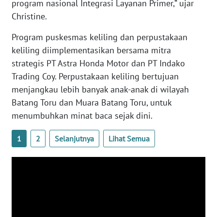
program nasional Integrasi Layanan Primer,” ujar
Christine.
WN
KALTARA
Program puskesmas keliling dan perpustakaan
keliling diimplementasikan bersama mitra
WN
strategis PT Astra Honda Motor dan PT Indako
KALSEL
Trading Coy. Perpustakaan keliling bertujuan
menjangkau lebih banyak anak-anak di wilayah
WN
Batang Toru dan Muara Batang Toru, untuk
KALTIM
menumbuhkan minat baca sejak dini.
WN
1
2
Selanjutnya
Lihat Semua
SULSEL
WN
GORONTALO
WN
SULUT