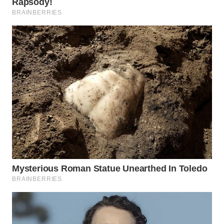
Wahana
Media
Group
WAHANA
NEWS
WAHANA
TANI
WAHANA
ADVOKAT
WAHANA
INFRASTRUKTUR
WAHANA
KONSUMEN