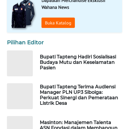
Dapatkan Merchandise Eksklusif
Wahana News
SIBARAGAS
NEWS
Buka Katalog
METRO
SIANTAR
Pilihan Editor
NEWS
Bupati Tapteng Hadiri Sosialisasi
Budaya Mutu dan Keselamatan
METRO
Pasien
MEDAN
NEWS
Bupati Tapteng Terima Audiensi
METRO
Manager PLN UP3 Sibolga:
JAKARTA
Perkuat Sinergi dan Pemerataan
NEWS
Listrik Desa
KRT
Masinton: Manajemen Talenta
NEWS
ASN Fondasi dalam Membangun