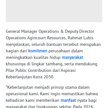
RIAU
WN
SERAMBI
General Manager Operations & Deputy Director
WN
JAMBI
Operations Agincourt Resources, Rahmat Lubis
menjelaskan, seluruh bantuan tersebut merupakan
WN
bagian dari
komitmen
perusahaan dalam
SULTRA
meningkatkan kualitas hidup
masyarakat
khususnya di lingkar tambang, serta mendukung
WN
Pilar Public Contribution dari Aspirasi
NTB
Keberlanjutan Astra 2030.
WN
“Keberlanjutan menjadi prinsip utama dalam
SULTENG
operasional kami. Kami ingin memastikan bahwa
kehadiran kami memberikan
manfaat
nyata bagi
WN
masyarakat dan lingkungan sekitar. Pada 2024
SULBAR