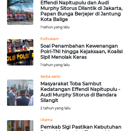
BEKASI
Effendi Napitupulu dan Audi
Murphy Sitorus Dilantik di Jakarta,
Papan Bunga Berjejer di Jantung
WN
Kota Balige
BOGOR
1 tahun yang lalu
WN
Polhukam
DEPOK
Soal Penambahan Kewenangan
Polri-TNI hingga Kejaksaan, Koalisi
Sipil Menolak Keras
WN
1 tahun yang lalu
TAPANULI
UTARA
Serba-serbi
Masyarakat Toba Sambut
WN
Kedatangan Effendi Napitupulu -
SAMOSIR
Audi Murphy Sitorus di Bandara
Silangit
2 tahun yang lalu
WN
PADANG
Utama
LAWAS
Pemkab Sigi Pastikan Kebutuhan