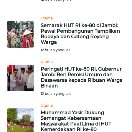
WN
Utama
KALTARA
Semarak HUT RI ke-80 di Jambi:
Pawai Pembangunan Tampilkan
WN
Budaya dan Gotong Royong
KALSEL
Warga
12 bulan yang lalu
WN
Utama
KALTIM
Peringati HUT ke-80 RI, Gubernur
Jambi Beri Remisi Umum dan
WN
Dasawarsa kepada Ribuan Warga
SULSEL
Binaan
12 bulan yang lalu
WN
Utama
GORONTALO
Muhammad Yasir Dukung
Semangat Kebersamaan
WN
Masyarakat Paal Lima di HUT
SULUT
Kemerdekaan RI ke-80