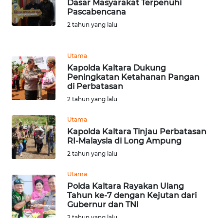
Dasar Masyarakat Terpenuhi
WN
Pascabencana
SUMEDANG
2 tahun yang lalu
WN
Utama
CIANJUR
Kapolda Kaltara Dukung
Peningkatan Ketahanan Pangan
WN
di Perbatasan
KEPULAUAN
2 tahun yang lalu
SERIBU
Utama
WN
Kapolda Kaltara Tinjau Perbatasan
TANGERANG
RI-Malaysia di Long Ampung
2 tahun yang lalu
WN
Utama
BINJAI
Polda Kaltara Rayakan Ulang
Tahun ke-7 dengan Kejutan dari
WN
Gubernur dan TNI
CIREBON
2 tahun yang lalu