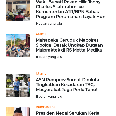
RIAU
Wakil Bupati Rokan Hilir Jhony
Charles Silaturahmi ke
Kementerian ATR/BPN Bahas
WN
Program Perumahan Layak Huni
SERAMBI
9 bulan yang lalu
WN
Utama
JAMBI
Mahapeka Geruduk Mapolres
Sibolga, Desak Ungkap Dugaan
Malpraktek di RS Metta Medika
WN
11 bulan yang lalu
SULTRA
WN
Utama
NTB
ASN Pemprov Sumut Diminta
Tingkatkan Kesadaran TBC,
Masyarakat Juga Perlu Tahu!
WN
SULTENG
11 bulan yang lalu
Internasional
WN
Presiden Nepal Serukan Kerja
SULBAR