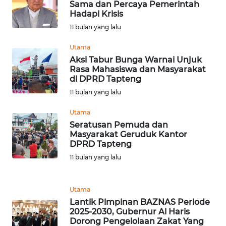
Sama dan Percaya Pemerintah
Hadapi Krisis
WN
11 bulan yang lalu
BABEL
Utama
Aksi Tabur Bunga Warnai Unjuk
WN
Rasa Mahasiswa dan Masyarakat
SUMBAR
di DPRD Tapteng
11 bulan yang lalu
WN
SUMSEL
Utama
Seratusan Pemuda dan
Masyarakat Geruduk Kantor
WN
DPRD Tapteng
BENGKULU
11 bulan yang lalu
WN
LAMPUNG
Utama
Lantik Pimpinan BAZNAS Periode
2025-2030, Gubernur Al Haris
WN
Dorong Pengelolaan Zakat Yang
JATENG