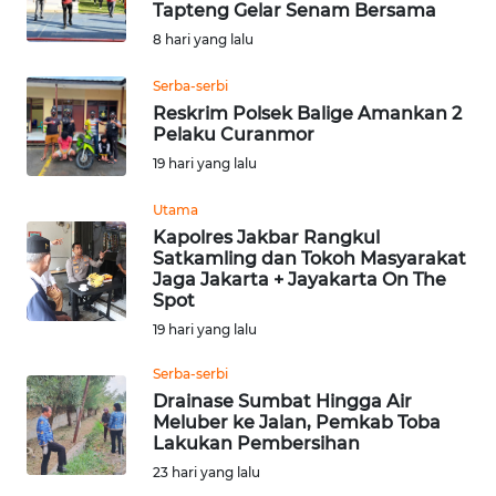
Tapteng Gelar Senam Bersama
Informasi
8 hari yang lalu
INDEKS
Serba-serbi
BERITA
Reskrim Polsek Balige Amankan 2
Pelaku Curanmor
KONTAK
19 hari yang lalu
KAMI
Utama
Kapolres Jakbar Rangkul
INFO
Satkamling dan Tokoh Masyarakat
IKLAN
Jaga Jakarta + Jayakarta On The
Spot
TENTANG
19 hari yang lalu
KAMI
Serba-serbi
Drainase Sumbat Hingga Air
PEDOMAN
Meluber ke Jalan, Pemkab Toba
MEDIA
Lakukan Pembersihan
SIBER
23 hari yang lalu