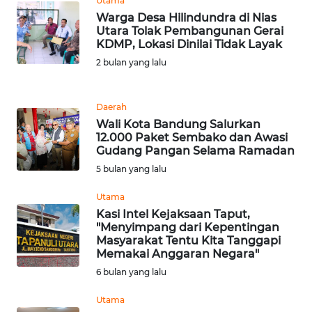
Utama
Warga Desa Hilindundra di Nias
WN
Utara Tolak Pembangunan Gerai
BANTEN
KDMP, Lokasi Dinilai Tidak Layak
2 bulan yang lalu
WN
NTT
Daerah
Wali Kota Bandung Salurkan
WN
12.000 Paket Sembako dan Awasi
KEPRI
Gudang Pangan Selama Ramadan
5 bulan yang lalu
WN
PAPUA
Utama
Kasi Intel Kejaksaan Taput,
"Menyimpang dari Kepentingan
WN
Masyarakat Tentu Kita Tanggapi
PAPUA
Memakai Anggaran Negara"
BARAT
6 bulan yang lalu
WN
Utama