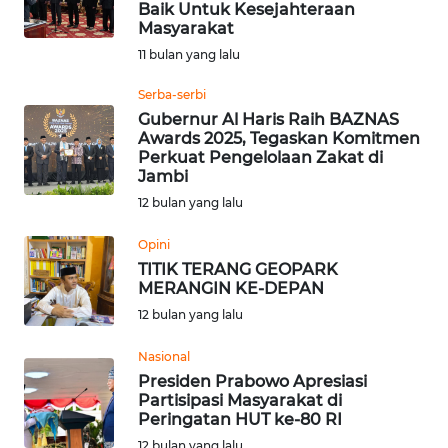
Baik Untuk Kesejahteraan
Masyarakat
WN
11 bulan yang lalu
NUSANTARA
Serba-serbi
Gubernur Al Haris Raih BAZNAS
WN
Awards 2025, Tegaskan Komitmen
JOGJA
Perkuat Pengelolaan Zakat di
Jambi
WN
12 bulan yang lalu
JATIM
Opini
TITIK TERANG GEOPARK
WN
MERANGIN KE-DEPAN
BALI
12 bulan yang lalu
WN
Nasional
KALBAR
Presiden Prabowo Apresiasi
Partisipasi Masyarakat di
WN
Peringatan HUT ke-80 RI
KALTENG
12 bulan yang lalu