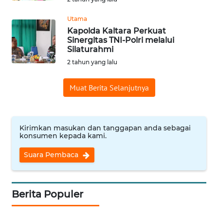
WN
Utama
INDRAMAYU
Kapolda Kaltara Perkuat
Sinergitas TNI-Polri melalui
Silaturahmi
WN
2 tahun yang lalu
KUNINGAN
Muat Berita Selanjutnya
WN
MAJALENGKA
WN
Kirimkan masukan dan tanggapan anda sebagai
konsumen kepada kami.
SUBANG
Suara Pembaca
WN
SUKABUMI
Berita Populer
WN
PURWAKARTA