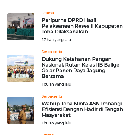
REDAKSI
Utama
Paripurna DPRD Hasil
KARIR
Pelaksanaan Reses II Kabupaten
Toba Dilaksanakan
DISCLAIMER
27 hari yang lalu
Serba-serbi
Wahana
News
Dukung Ketahanan Pangan
Regional
Nasional, Rutan Kelas IIB Balige
Gelar Panen Raya Jagung
Bersama
WN
1 bulan yang lalu
SUMUT
Serba-serbi
WN
Wabup Toba Minta ASN Imbangi
JAKARTA
Efisiensi Dengan Hadir di Tengah
Masyarakat
1 bulan yang lalu
WN
JABAR