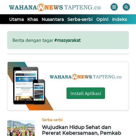
Utama
Khas
Nusantara
Serba-serbi
Opini
Indeks
WAHANA
Tutup
TV
Berita dengan tagar
#masyarakat
UTAMA
KHAS
NUSANTARA
Install Aplikasi
SERBA-
SERBI
Serba-serbi
Wujudkan Hidup Sehat dan
OPINI
Pererat Kebersamaan, Pemkab