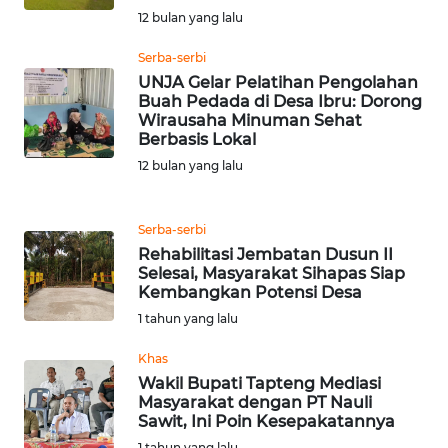
12 bulan yang lalu
WN
Serba-serbi
MALUKU
UNJA Gelar Pelatihan Pengolahan
Buah Pedada di Desa Ibru: Dorong
WN
Wirausaha Minuman Sehat
MALUT
Berbasis Lokal
12 bulan yang lalu
WN
DAIRI
Serba-serbi
Rehabilitasi Jembatan Dusun II
WN
Selesai, Masyarakat Sihapas Siap
DANAU
Kembangkan Potensi Desa
TOBA
1 tahun yang lalu
WN
Khas
NIAS
Wakil Bupati Tapteng Mediasi
Masyarakat dengan PT Nauli
Sawit, Ini Poin Kesepakatannya
WN
1 tahun yang lalu