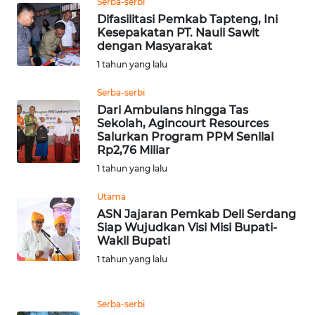
Serba-serbi
WN
Difasilitasi Pemkab Tapteng, Ini
TAPANULI
Kesepakatan PT. Nauli Sawit
TENGAH
dengan Masyarakat
1 tahun yang lalu
WN DELI
Serba-serbi
SERDANG
Dari Ambulans hingga Tas
Sekolah, Agincourt Resources
WN
Salurkan Program PPM Senilai
TEBING
Rp2,76 Miliar
TINGGI
1 tahun yang lalu
Utama
WN
ASN Jajaran Pemkab Deli Serdang
PAKPAK
Siap Wujudkan Visi Misi Bupati-
Wakil Bupati
WN
1 tahun yang lalu
KARAWANG
WN
Serba-serbi