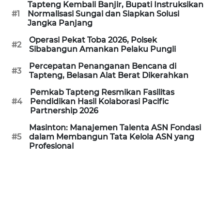
Tapteng Kembali Banjir, Bupati Instruksikan
#1
Normalisasi Sungai dan Siapkan Solusi
WN
Jangka Panjang
PRIANGAN
TIMUR
Operasi Pekat Toba 2026, Polsek
#2
Sibabangun Amankan Pelaku Pungli
WN
Percepatan Penanganan Bencana di
#3
SEMARANG
Tapteng, Belasan Alat Berat Dikerahkan
Pemkab Tapteng Resmikan Fasilitas
WN
#4
Pendidikan Hasil Kolaborasi Pacific
SOLO
Partnership 2026
Masinton: Manajemen Talenta ASN Fondasi
WN
#5
dalam Membangun Tata Kelola ASN yang
BOROBUDUR
Profesional
WN
MADURA
WN