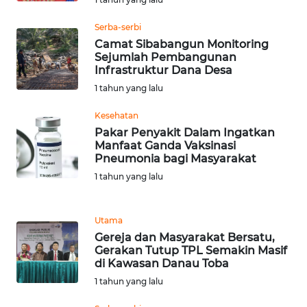
LANGKAT
Serba-serbi
WN
Camat Sibabangun Monitoring
TAPANULI
Sejumlah Pembangunan
SELATAN
Infrastruktur Dana Desa
1 tahun yang lalu
WN
Kesehatan
TANJUNG
Pakar Penyakit Dalam Ingatkan
LESUNG
Manfaat Ganda Vaksinasi
Pneumonia bagi Masyarakat
WN
1 tahun yang lalu
KARO
WN
Utama
SIMALUNGUN
Gereja dan Masyarakat Bersatu,
Gerakan Tutup TPL Semakin Masif
di Kawasan Danau Toba
WN
1 tahun yang lalu
LABUHANBATU