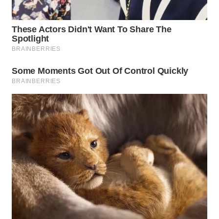
SURABAYA
WN
NATUNA
WN
BINTAN
WN
MANDALIKA
WN
LIKUPANG
WN
LABUANBAJO
WN
BORNEO