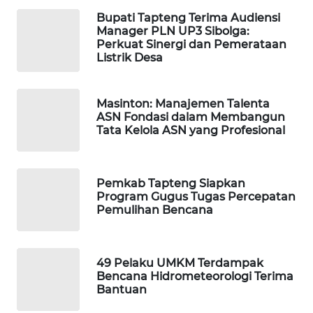
Bupati Tapteng Terima Audiensi
PORTAL
Manager PLN UP3 Sibolga:
Perkuat Sinergi dan Pemerataan
KONSUMEN
Listrik Desa
FORWAMKI
Masinton: Manajemen Talenta
ASN Fondasi dalam Membangun
ALPERKLINAS
Tata Kelola ASN yang Profesional
FORJASIDA
Pemkab Tapteng Siapkan
TAMBANG
Program Gugus Tugas Percepatan
NEWS
Pemulihan Bencana
SITUNGIR
NEWS
49 Pelaku UMKM Terdampak
Bencana Hidrometeorologi Terima
Bantuan
SIDIKALANG
NEWS