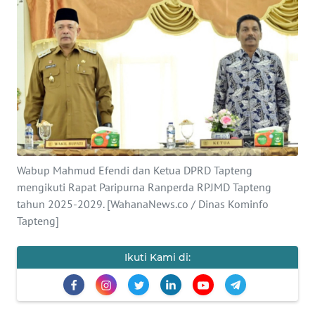
Informasi
INDEKS
BERITA
KONTAK
KAMI
INFO
Wabup Mahmud Efendi dan Ketua DPRD Tapteng
IKLAN
mengikuti Rapat Paripurna Ranperda RPJMD Tapteng
tahun 2025-2029. [WahanaNews.co / Dinas Kominfo
TENTANG
Tapteng]
KAMI
Ikuti Kami di:
PEDOMAN
MEDIA
SIBER