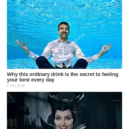
WN
INDRAMAYU
WN
KUNINGAN
WN
MAJALENGKA
WN
SUBANG
WN
SUKABUMI
WN
PURWAKARTA