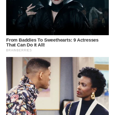
WN
PRIANGAN
TIMUR
WN
SEMARANG
WN
SOLO
WN
BOROBUDUR
WN
MADURA
WN