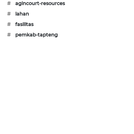
#
agincourt-resources
SONYA
#
lahan
ASA
NEWS
#
fasilitas
#
pemkab-tapteng