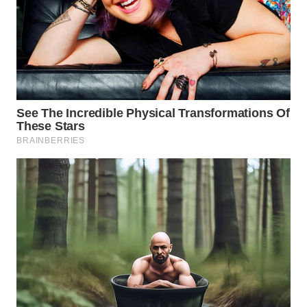
WAHANA
SPORT
WAHANA
UMKM
WAHANA
SELEB
WAHANA
PERSONA
WAHANA
OTOMOTIF
WAHANA
HEALTH