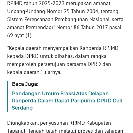
RIAU
RPJMD tahun 2025-2029 merupakan amanat
Undang-Undang Nomor 25 Tahun 2004, tentang
WN
Sistem Perencanaan Pembangunan Nasional, serta
SERAMBI
amanat Permendagri Nomor 86 Tahun 2017 pasal
69 ayat (1).
WN
JAMBI
"Kepala daerah menyampaikan Ranperda RPJMD
kepada DPRD untuk dibahas, dalam rangka
WN
memperoleh persetujuan bersama DPRD dan
SULTRA
kepala daerah," ujarnya.
WN
Baca Juga:
NTB
Pandangan Umum Fraksi Atas Delapan
Ranperda Dalam Rapat Paripurna DPRD Deli
WN
Serdang
SULTENG
Diungkapkan, penyusunan RPJMD Kabupaten
WN
Tapanuli Tengah telah melalui proses dan tahapan
SULBAR