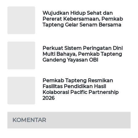
Wujudkan Hidup Sehat dan
SIBARAGAS
Pererat Kebersamaan, Pemkab
NEWS
Tapteng Gelar Senam Bersama
METRO
SIANTAR
Perkuat Sistem Peringatan Dini
NEWS
Multi Bahaya, Pemkab Tapteng
Gandeng Yayasan OBI
METRO
MEDAN
Pemkab Tapteng Resmikan
NEWS
Fasilitas Pendidikan Hasil
Kolaborasi Pacific Partnership
METRO
2026
JAKARTA
NEWS
KOMENTAR
KRT
NEWS