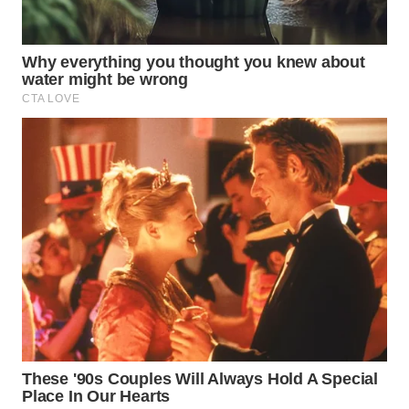
WAHANA
DESA
WISATA
LAPAK
WAHANA
Wahana
Network
KONSUMEN
LISTRIK
MASYARAKAT
KELISTRIKAN
WALINKI