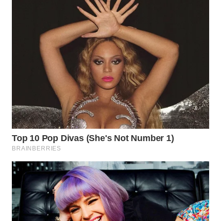
WAHANA
LISTRIK
WAHANA
TRAVEL
WAHANA
TV
WAHANANEWS
ID
WAHANANEWS
CO ID
WAHANANEWS
NET