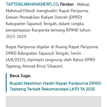
TAPTENG.WAHANANEWS.CO
, Pandan
- Wabup
REDAKSI
Mahmud Efendi menghadiri Rapat Paripurna
Dewan Perwakilan Rakyat Daerah (DPRD)
KARIR
Kabupaten Tapanuli Tengah, dalam rangka
DISCLAIMER
penyampaian Ranperda tentang RPJMD tahun
2025-2029
Wahana
News
Rapat Paripurna digelar di Ruang Rapat Paripurna
Regional
DPRD Kabupaten Tapanuli Tengah, Senin
(4/8/2025), dipimpin langsung oleh Ketua DPRD
WN
Tapteng, Ahmad Rivai Sibarani.
SUMUT
Baca Juga:
WN
Bupati Masinton Hadiri Rapat Paripurna DPRD
JAKARTA
Tapteng Terkait Rekomendasi LKPJ TA 2025
WN
JABAR