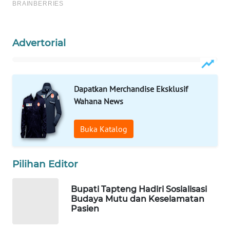
ID
MAWAKA
ID
Advertorial
MARTABAT
NET
Dapatkan Merchandise Eksklusif
Wahana News
PLN
WATCH
Buka Katalog
MKLI
Pilihan Editor
LPKKI
Bupati Tapteng Hadiri Sosialisasi
LKKI
Budaya Mutu dan Keselamatan
Pasien
KOPEKLIN