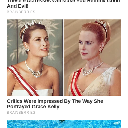
WN
SUMEDANG
WN
CIANJUR
WN
KEPULAUAN
SERIBU
WN
TANGERANG
WN
BINJAI
WN
CIREBON