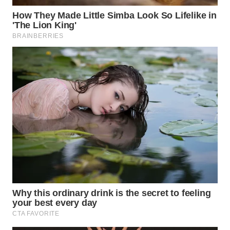
Wahana
Media
Group
WAHANA
NEWS
WAHANA
TANI
WAHANA
ADVOKAT
WAHANA
INFRASTRUKTUR
WAHANA
KONSUMEN