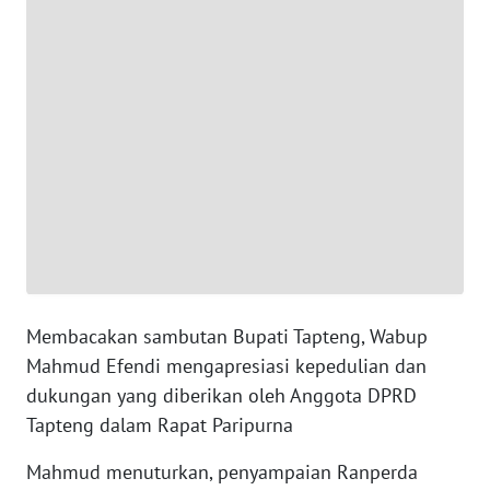
WN
BANTEN
WN
NTT
WN
KEPRI
WN
PAPUA
Membacakan sambutan Bupati Tapteng, Wabup
Mahmud Efendi mengapresiasi kepedulian dan
WN
PAPUA
dukungan yang diberikan oleh Anggota DPRD
BARAT
Tapteng dalam Rapat Paripurna
Mahmud menuturkan, penyampaian Ranperda
WN