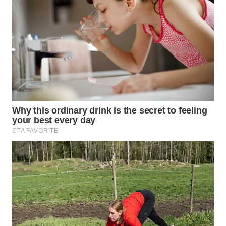
WN
TAPANULI
TENGAH
WN DELI
SERDANG
WN
TEBING
TINGGI
WN
PAKPAK
WN
KARAWANG
WN