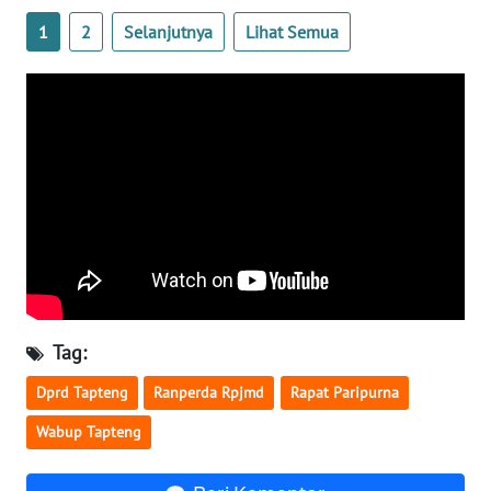
1
2
Selanjutnya
Lihat Semua
WN
NUSANTARA
WN
JOGJA
WN
JATIM
WN
BALI
Tag:
WN
Dprd Tapteng
Ranperda Rpjmd
Rapat Paripurna
KALBAR
Wabup Tapteng
WN
KALTENG