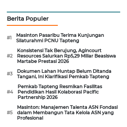
KARING
NEWS
Berita Populer
JURNAL
Masinton Pasaribu Terima Kunjungan
MARITIM
#1
Silaturahmi PCNU Tapteng
Konsistensi Tak Berujung, Agincourt
HUMBANG
#2
Resources Salurkan Rp5,29 Miliar Beasiswa
NEWS
Martabe Prestasi 2026
Dokumen Lahan Huntap Belum Ditanda
GARONGGANG
#3
Tangani, Ini Klarifikasi Pemkab Tapteng
NEWS
Pemkab Tapteng Resmikan Fasilitas
#4
Pendidikan Hasil Kolaborasi Pacific
FISUELRI
Partnership 2026
ID
Masinton: Manajemen Talenta ASN Fondasi
#5
dalam Membangun Tata Kelola ASN yang
ENERGI
Profesional
NEWS