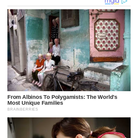
LANGKAT
WN
TAPANULI
SELATAN
WN
TANJUNG
LESUNG
WN
KARO
WN
SIMALUNGUN
WN
LABUHANBATU