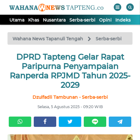
Utama
Khas
Nusantara
Serba-serbi
Opini
Indeks
WAHANA
Tutup
TV
Wahana News Tapanuli Tengah
Serba-serbi
DPRD Tapteng Gelar Rapat
UTAMA
Paripurna Penyampaian
KHAS
Ranperda RPJMD Tahun 2025-
2029
NUSANTARA
Dzulfadli Tambunan - Serba-serbi
Selasa, 5 Agustus 2025 - 09:20 WIB
SERBA-
SERBI
OPINI