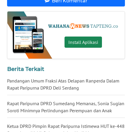
Beri Komentar
WN
KALTARA
WN
KALSEL
Install Aplikasi
WN
KALTIM
Berita Terkait
WN
Pandangan Umum Fraksi Atas Delapan Ranperda Dalam
SULSEL
Rapat Paripurna DPRD Deli Serdang
WN
Rapat Paripurna DPRD Sumedang Memanas, Sonia Sugian
GORONTALO
Soroti Minimnya Perlindungan Perempuan dan Anak
WN
Ketua DPRD Pimpin Rapat Paripurna Istimewa HUT ke-448
SULUT