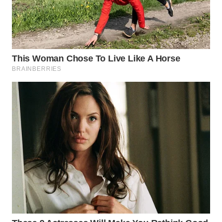
BEKASI
WN
BOGOR
WN
DEPOK
WN
TAPANULI
UTARA
WN
SAMOSIR
WN
PADANG
LAWAS