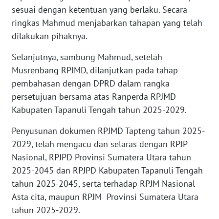
sesuai dengan ketentuan yang berlaku. Secara
ringkas Mahmud menjabarkan tahapan yang telah
WN
dilakukan pihaknya.
BABEL
Selanjutnya, sambung Mahmud, setelah
WN
Musrenbang RPJMD, dilanjutkan pada tahap
SUMBAR
pembahasan dengan DPRD dalam rangka
persetujuan bersama atas Ranperda RPJMD
WN
SUMSEL
Kabupaten Tapanuli Tengah tahun 2025-2029.
Penyusunan dokumen RPJMD Tapteng tahun 2025-
WN
2029, telah mengacu dan selaras dengan RPJP
BENGKULU
Nasional, RPJPD Provinsi Sumatera Utara tahun
2025-2045 dan RPJPD Kabupaten Tapanuli Tengah
WN
LAMPUNG
tahun 2025-2045, serta terhadap RPJM Nasional
Asta cita, maupun RPJM Provinsi Sumatera Utara
WN
tahun 2025-2029.
JATENG