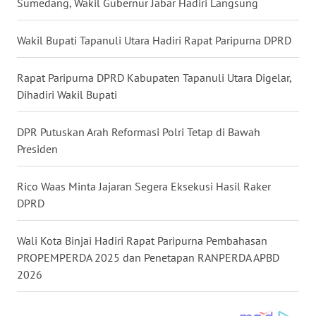
Sumedang, Wakil Gubernur Jabar Hadiri Langsung
WN
Wakil Bupati Tapanuli Utara Hadiri Rapat Paripurna DPRD
MALUKU
Rapat Paripurna DPRD Kabupaten Tapanuli Utara Digelar,
WN
Dihadiri Wakil Bupati
MALUT
DPR Putuskan Arah Reformasi Polri Tetap di Bawah
WN
DAIRI
Presiden
WN
Rico Waas Minta Jajaran Segera Eksekusi Hasil Raker
DANAU
DPRD
TOBA
Wali Kota Binjai Hadiri Rapat Paripurna Pembahasan
WN
PROPEMPERDA 2025 dan Penetapan RANPERDA APBD
NIAS
2026
WN