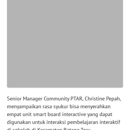
WN
BANTEN
WN
NTT
WN
KEPRI
WN
PAPUA
WN
Senior Manager Community PTAR, Christine Pepah,
PAPUA
menyampaikan rasa syukur bisa menyerahkan
BARAT
empat unit smart board interactive yang dapat
digunakan untuk interaksi pembelajaran interaktif
WN
di sekolah di Kecamatan Batang Toru.