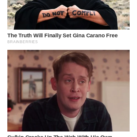
Wahana
Media
Group
WAHANA
NEWS
WAHANA
TANI
WAHANA
ADVOKAT
WAHANA
INFRASTRUKTUR
WAHANA
KONSUMEN