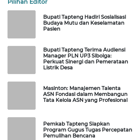
Pilihan Editor
PORTAL
Bupati Tapteng Hadiri Sosialisasi
KONSUMEN
Budaya Mutu dan Keselamatan
Pasien
FORWAMKI
Bupati Tapteng Terima Audiensi
ALPERKLINAS
Manager PLN UP3 Sibolga:
Perkuat Sinergi dan Pemerataan
Listrik Desa
FORJASIDA
TAMBANG
Masinton: Manajemen Talenta
NEWS
ASN Fondasi dalam Membangun
Tata Kelola ASN yang Profesional
SITUNGIR
NEWS
Pemkab Tapteng Siapkan
Program Gugus Tugas Percepatan
SIDIKALANG
Pemulihan Bencana
NEWS