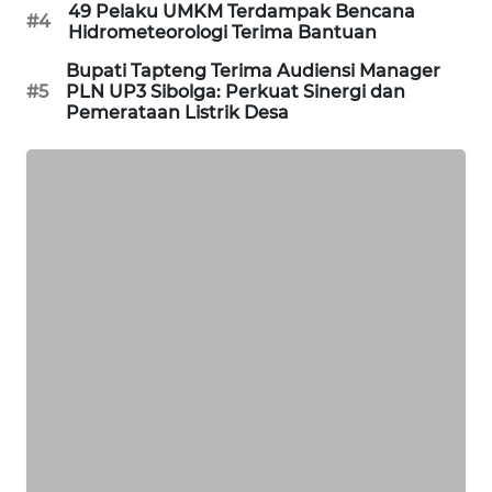
49 Pelaku UMKM Terdampak Bencana
#4
Hidrometeorologi Terima Bantuan
CILEUNGSI
NEWS
Bupati Tapteng Terima Audiensi Manager
#5
PLN UP3 Sibolga: Perkuat Sinergi dan
Pemerataan Listrik Desa
BERKAT
NEWS
BERAMPU
NEWS
ANUGERAH
NEWS
AKHLAK
ID
PERAPKI
NEWS