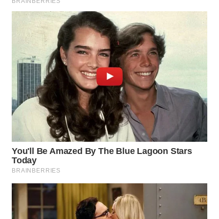
WN
PRIANGAN
TIMUR
WN
SEMARANG
WN
SOLO
WN
BOROBUDUR
WN
MADURA
WN