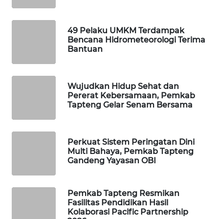
SIBARAGAS
49 Pelaku UMKM Terdampak
NEWS
Bencana Hidrometeorologi Terima
Bantuan
METRO
SIANTAR
NEWS
Wujudkan Hidup Sehat dan
Pererat Kebersamaan, Pemkab
Tapteng Gelar Senam Bersama
METRO
MEDAN
NEWS
Perkuat Sistem Peringatan Dini
Multi Bahaya, Pemkab Tapteng
METRO
Gandeng Yayasan OBI
JAKARTA
NEWS
Pemkab Tapteng Resmikan
KRT
Fasilitas Pendidikan Hasil
NEWS
Kolaborasi Pacific Partnership