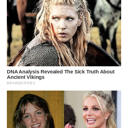
BEKASI
WN
BOGOR
WN
DEPOK
WN
TAPANULI
UTARA
WN
SAMOSIR
WN
PADANG
LAWAS