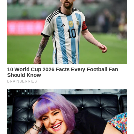
WAHANA
SPORT
WAHANA
UMKM
WAHANA
SELEB
WAHANA
PERSONA
WAHANA
OTOMOTIF
WAHANA
HEALTH