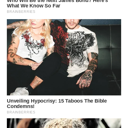
WN
TAPANULI
TENGAH
WN DELI
SERDANG
WN
TEBING
TINGGI
WN
PAKPAK
WN
KARAWANG
WN