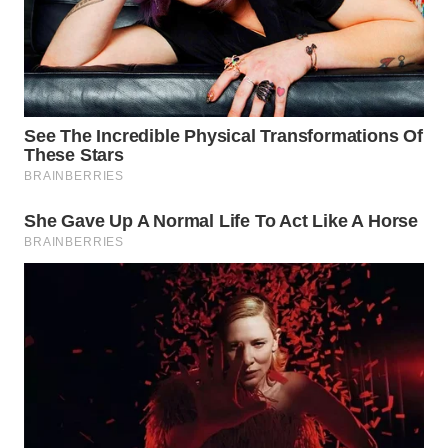
WAHANA
DESA
WISATA
LAPAK
WAHANA
Wahana
Network
KONSUMEN
LISTRIK
MASYARAKAT
KELISTRIKAN
WALINKI