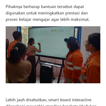
Pihaknya berharap bantuan tersebut dapat
digunakan untuk meningkatkan prestasi dan
WN
BABEL
proses belajar mengajar agar lebih maksimal.
WN
SUMBAR
WN
SUMSEL
WN
BENGKULU
WN
LAMPUNG
Lebih jauh disebutkan, smart board interactive
WN
JATENG