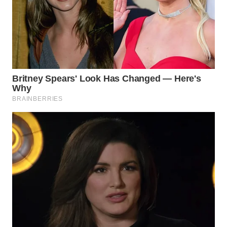
WN
SUMEDANG
WN
CIANJUR
WN
KEPULAUAN
SERIBU
WN
TANGERANG
WN
BINJAI
WN
CIREBON