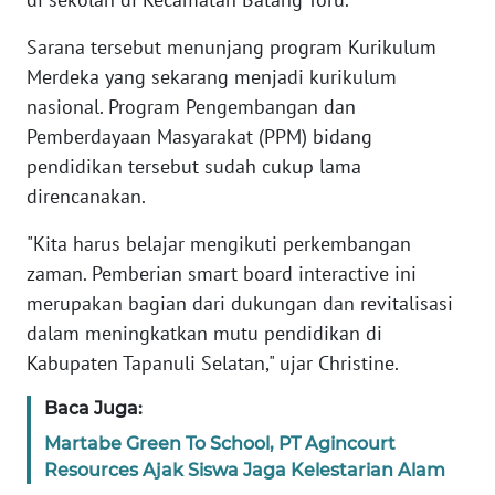
RIAU
Sarana tersebut menunjang program Kurikulum
WN
Merdeka yang sekarang menjadi kurikulum
SERAMBI
nasional. Program Pengembangan dan
Pemberdayaan Masyarakat (PPM) bidang
WN
pendidikan tersebut sudah cukup lama
JAMBI
direncanakan.
WN
"Kita harus belajar mengikuti perkembangan
SULTRA
zaman. Pemberian smart board interactive ini
merupakan bagian dari dukungan dan revitalisasi
WN
dalam meningkatkan mutu pendidikan di
NTB
Kabupaten Tapanuli Selatan," ujar Christine.
WN
Baca Juga:
SULTENG
Martabe Green To School, PT Agincourt
Resources Ajak Siswa Jaga Kelestarian Alam
WN
SULBAR