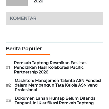
2026
KARING
NEWS
KOMENTAR
JURNAL
MARITIM
HUMBANG
Berita Populer
NEWS
GARONGGANG
Pemkab Tapteng Resmikan Fasilitas
#1
Pendidikan Hasil Kolaborasi Pacific
NEWS
Partnership 2026
Masinton: Manajemen Talenta ASN Fondasi
FISUELRI
#2
dalam Membangun Tata Kelola ASN yang
ID
Profesional
Dokumen Lahan Huntap Belum Ditanda
ENERGI
#3
Tangani, Ini Klarifikasi Pemkab Tapteng
NEWS