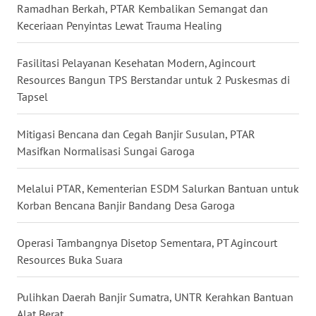
Ramadhan Berkah, PTAR Kembalikan Semangat dan
Keceriaan Penyintas Lewat Trauma Healing
WN
MALUKU
Fasilitasi Pelayanan Kesehatan Modern, Agincourt
Resources Bangun TPS Berstandar untuk 2 Puskesmas di
WN
MALUT
Tapsel
WN
Mitigasi Bencana dan Cegah Banjir Susulan, PTAR
DAIRI
Masifkan Normalisasi Sungai Garoga
WN
Melalui PTAR, Kementerian ESDM Salurkan Bantuan untuk
DANAU
Korban Bencana Banjir Bandang Desa Garoga
TOBA
Operasi Tambangnya Disetop Sementara, PT Agincourt
WN
Resources Buka Suara
NIAS
Pulihkan Daerah Banjir Sumatra, UNTR Kerahkan Bantuan
WN
Alat Berat