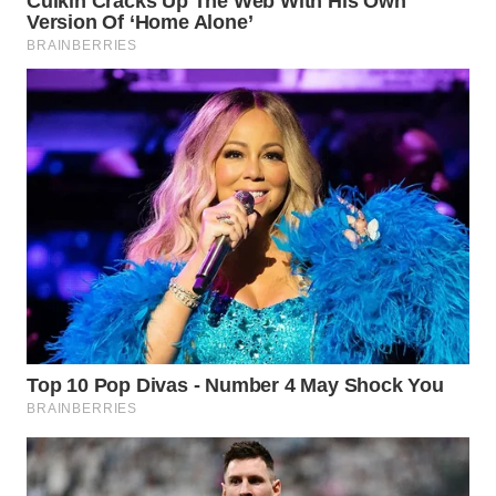
WAHANA
LISTRIK
WAHANA
TRAVEL
WAHANA
TV
WAHANANEWS
ID
WAHANANEWS
CO ID
WAHANANEWS
NET