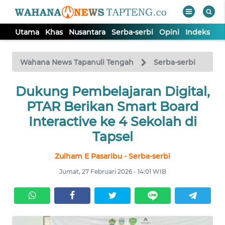
Utama
Khas
Nusantara
Serba-serbi
Opini
Indeks
WAHANA
Tutup
TV
Wahana News Tapanuli Tengah
Serba-serbi
Dukung Pembelajaran Digital,
UTAMA
PTAR Berikan Smart Board
KHAS
Interactive ke 4 Sekolah di
Tapsel
NUSANTARA
Zulham E Pasaribu - Serba-serbi
Jumat, 27 Februari 2026 - 14:01 WIB
SERBA-
SERBI
OPINI