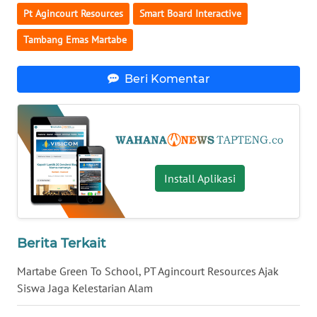
Pt Agincourt Resources
Smart Board Interactive
WN
Tambang Emas Martabe
KALTARA
Beri Komentar
WN
KALSEL
WN
KALTIM
Install Aplikasi
WN
SULSEL
WN
Berita Terkait
GORONTALO
Martabe Green To School, PT Agincourt Resources Ajak
Siswa Jaga Kelestarian Alam
WN
SULUT