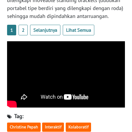
dilengkapi moveable standing brackets (dudukan
portabel tipe berdiri yang dilengkapi dengan roda)
WN
sehingga mudah dipindahkan antarruangan.
NUSANTARA
1
2
Selanjutnya
Lihat Semua
WN
JOGJA
WN
JATIM
WN
BALI
WN
KALBAR
Tag:
WN
Christine Pepah
Interaktif
Kolaboratif
KALTENG