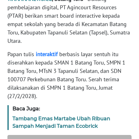
REDAKSI
pembelajaran digital, PT Agincourt Resources
(PTAR) berikan smart board interactive kepada
KARIR
empat sekolah yang berada di Kecamatan Batang
Toru, Kabupaten Tapanuli Selatan (Tapsel), Sumatra
DISCLAIMER
Utara.
Papan tulis
interaktif
berbasis layar sentuh itu
Wahana
News
diserahkan kepada SMAN 1 Batang Toru, SMPN 1
Regional
Batang Toru, MTsN 3 Tapanuli Selatan, dan SDN
100707 Perkebunan Batang Toru. Serah terima
WN
dilaksanakan di SMPN 1 Batang Toru, Jumat
SUMUT
(27/2/2028).
WN
Baca Juga:
JAKARTA
Tambang Emas Martabe Ubah Ribuan
Sampah Menjadi Taman Ecobrick
WN
JABAR