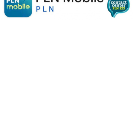
WAHANA MEDIA GROUP
|
|
|
WAHANA NEWS co
WAHANA TANI
WAHANA ADVOKAT
|
|
WAHANA INFRASTRUKTUR
WAHANA KONSUMEN
|
|
|
WAHANA LISTRIK
WAHANA TRAVEL
WAHANA TV
|
|
|
WAHANANEWS id
WAHANANEWS CO ID
WAHANANEWS NET
|
|
|
WAHANA SPORT ID
Wahana UMKM
Wahana Seleb
|
|
|
Wahana Persona
Wahana Otomotif
Wahana Health