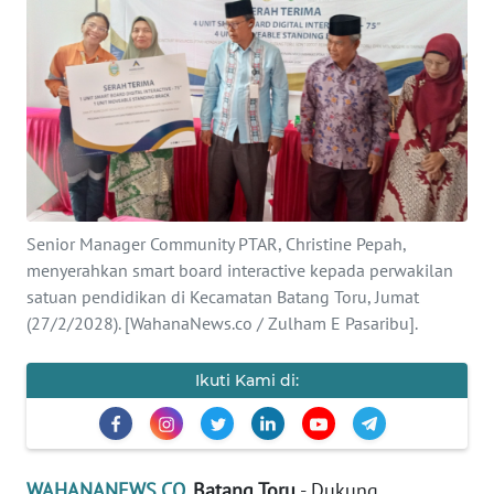
Informasi
INDEKS
BERITA
KONTAK
KAMI
Senior Manager Community PTAR, Christine Pepah,
INFO
IKLAN
menyerahkan smart board interactive kepada perwakilan
satuan pendidikan di Kecamatan Batang Toru, Jumat
(27/2/2028). [WahanaNews.co / Zulham E Pasaribu].
TENTANG
KAMI
Ikuti Kami di:
PEDOMAN
MEDIA
SIBER
WAHANANEWS.CO
, Batang Toru
- Dukung