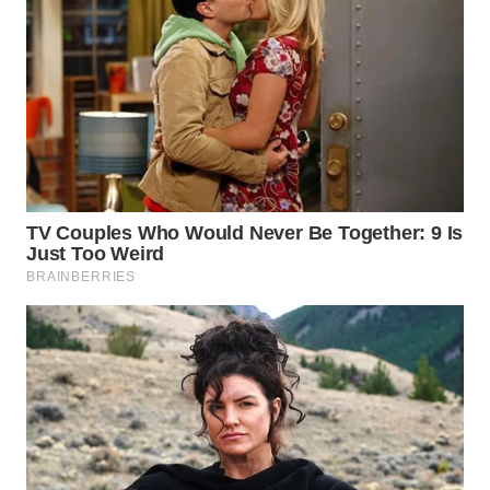
SURABAYA
WN
NATUNA
WN
BINTAN
WN
MANDALIKA
WN
LIKUPANG
WN
LABUANBAJO
WN
BORNEO