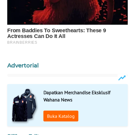
ID
MAWAKA
ID
MARTABAT
NET
PLN
Advertorial
WATCH
MKLI
Dapatkan Merchandise Eksklusif
Wahana News
LPKKI
Buka Katalog
LKKI
KOPEKLIN