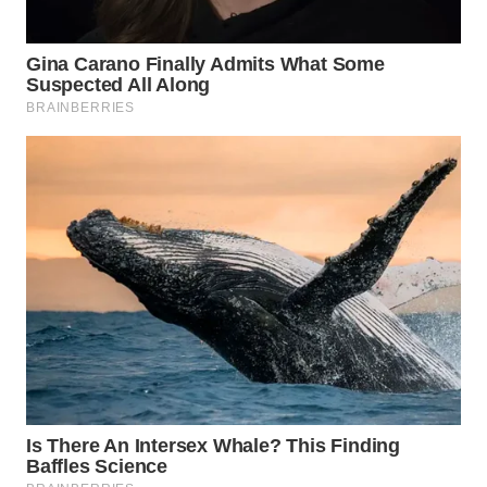
WN
INDRAMAYU
WN
KUNINGAN
WN
MAJALENGKA
WN
SUBANG
WN
SUKABUMI
WN
PURWAKARTA