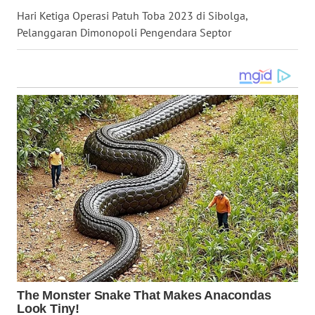
LANGKAT
Hari Ketiga Operasi Patuh Toba 2023 di Sibolga,
Pelanggaran Dimonopoli Pengendara Septor
WN
TAPANULI
SELATAN
WN
TANJUNG
LESUNG
WN
KARO
WN
SIMALUNGUN
WN
LABUHANBATU