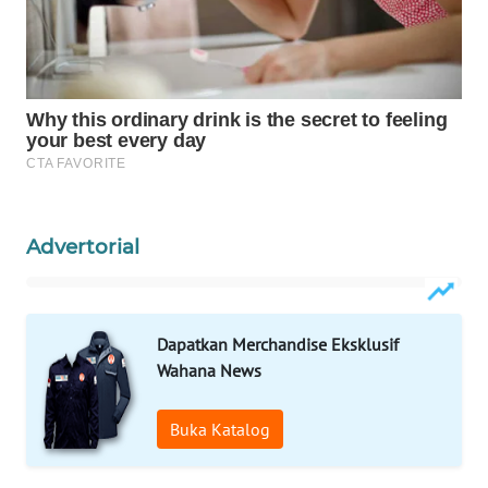
ID
MAWAKA
ID
MARTABAT
NET
PLN
Advertorial
WATCH
MKLI
Dapatkan Merchandise Eksklusif
LPKKI
Wahana News
LKKI
Buka Katalog
KOPEKLIN