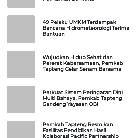
SIBARAGAS
NEWS
49 Pelaku UMKM Terdampak
Bencana Hidrometeorologi Terima
Bantuan
METRO
SIANTAR
NEWS
Wujudkan Hidup Sehat dan
Pererat Kebersamaan, Pemkab
METRO
Tapteng Gelar Senam Bersama
MEDAN
NEWS
Perkuat Sistem Peringatan Dini
METRO
Multi Bahaya, Pemkab Tapteng
JAKARTA
Gandeng Yayasan OBI
NEWS
Pemkab Tapteng Resmikan
KRT
Fasilitas Pendidikan Hasil
NEWS
Kolaborasi Pacific Partnership