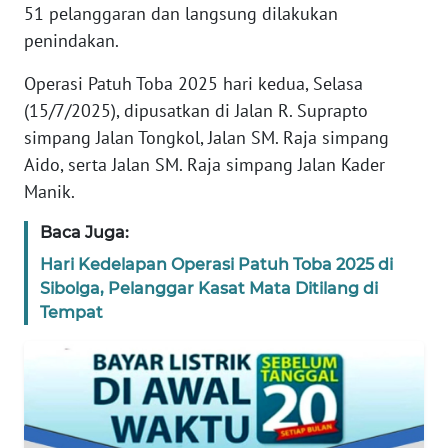
51 pelanggaran dan langsung dilakukan
REDAKSI
penindakan.
KARIR
Operasi Patuh Toba 2025 hari kedua, Selasa
(15/7/2025), dipusatkan di Jalan R. Suprapto
DISCLAIMER
simpang Jalan Tongkol, Jalan SM. Raja simpang
Aido, serta Jalan SM. Raja simpang Jalan Kader
Wahana
Manik.
News
Regional
Baca Juga:
Hari Kedelapan Operasi Patuh Toba 2025 di
WN
SUMUT
Sibolga, Pelanggar Kasat Mata Ditilang di
Tempat
WN
JAKARTA
WN
JABAR