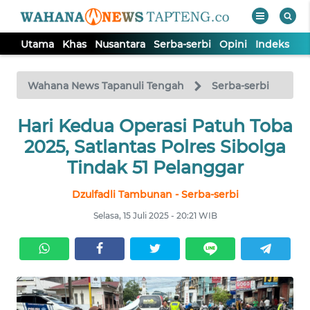
Utama
Khas
Nusantara
Serba-serbi
Opini
Indeks
WAHANA
Tutup
TV
Wahana News Tapanuli Tengah
Serba-serbi
Hari Kedua Operasi Patuh Toba
UTAMA
2025, Satlantas Polres Sibolga
KHAS
Tindak 51 Pelanggar
Dzulfadli Tambunan - Serba-serbi
NUSANTARA
Selasa, 15 Juli 2025 - 20:21 WIB
SERBA-
SERBI
OPINI