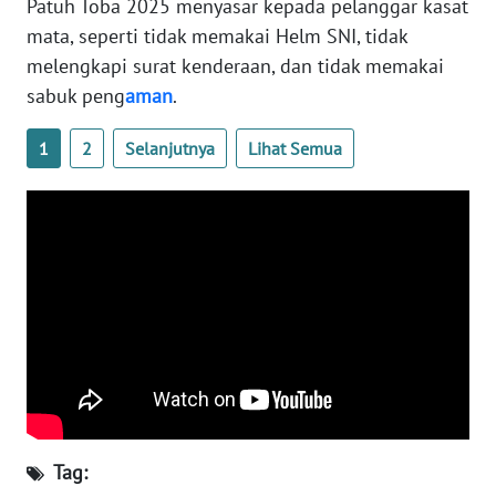
Patuh Toba 2025 menyasar kepada pelanggar kasat
mata, seperti tidak memakai Helm SNI, tidak
WN
melengkapi surat kenderaan, dan tidak memakai
NUSANTARA
sabuk peng
aman
.
WN
1
2
Selanjutnya
Lihat Semua
JOGJA
WN
JATIM
WN
BALI
WN
KALBAR
WN
Tag:
KALTENG