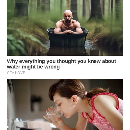
WAHANA
DESA
WISATA
LAPAK
WAHANA
Wahana
Network
KONSUMEN
LISTRIK
MASYARAKAT
KELISTRIKAN
WALINKI