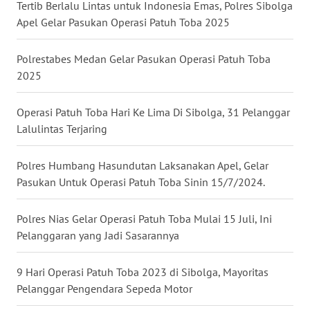
Tertib Berlalu Lintas untuk Indonesia Emas, Polres Sibolga
Apel Gelar Pasukan Operasi Patuh Toba 2025
WN
MALUKU
Polrestabes Medan Gelar Pasukan Operasi Patuh Toba
2025
WN
MALUT
Operasi Patuh Toba Hari Ke Lima Di Sibolga, 31 Pelanggar
Lalulintas Terjaring
WN
DAIRI
Polres Humbang Hasundutan Laksanakan Apel, Gelar
Pasukan Untuk Operasi Patuh Toba Sinin 15/7/2024.
WN
DANAU
TOBA
Polres Nias Gelar Operasi Patuh Toba Mulai 15 Juli, Ini
Pelanggaran yang Jadi Sasarannya
WN
NIAS
9 Hari Operasi Patuh Toba 2023 di Sibolga, Mayoritas
Pelanggar Pengendara Sepeda Motor
WN