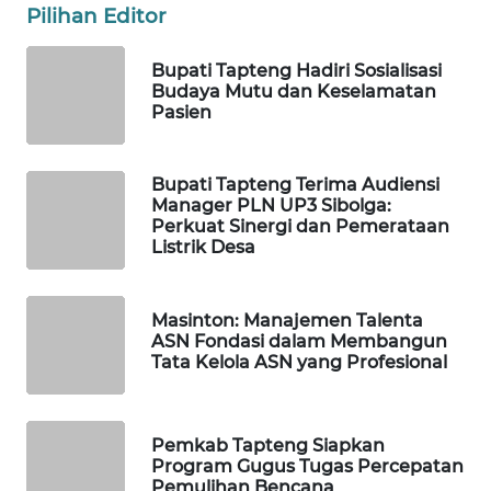
Pilihan Editor
PORTAL
Bupati Tapteng Hadiri Sosialisasi
KONSUMEN
Budaya Mutu dan Keselamatan
Pasien
FORWAMKI
Bupati Tapteng Terima Audiensi
ALPERKLINAS
Manager PLN UP3 Sibolga:
Perkuat Sinergi dan Pemerataan
FORJASIDA
Listrik Desa
TAMBANG
Masinton: Manajemen Talenta
NEWS
ASN Fondasi dalam Membangun
Tata Kelola ASN yang Profesional
SITUNGIR
NEWS
Pemkab Tapteng Siapkan
SIDIKALANG
Program Gugus Tugas Percepatan
Pemulihan Bencana
NEWS