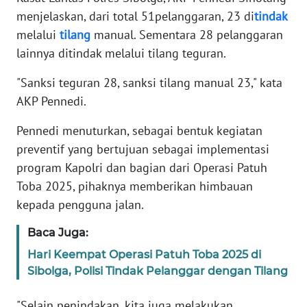
RIAU
menjelaskan, dari total 51pelanggaran, 23 di
tindak
melalui
tilang
manual. Sementara 28 pelanggaran
WN
lainnya ditindak melalui tilang teguran.
SERAMBI
"Sanksi teguran 28, sanksi tilang manual 23," kata
WN
AKP Pennedi.
JAMBI
Pennedi menuturkan, sebagai bentuk kegiatan
WN
preventif yang bertujuan sebagai implementasi
SULTRA
program Kapolri dan bagian dari Operasi Patuh
Toba 2025, pihaknya memberikan himbauan
WN
kepada pengguna jalan.
NTB
Baca Juga:
WN
Hari Keempat Operasi Patuh Toba 2025 di
SULTENG
Sibolga, Polisi Tindak Pelanggar dengan Tilang
WN
"Selain penindakan, kita juga melakukan
SULBAR