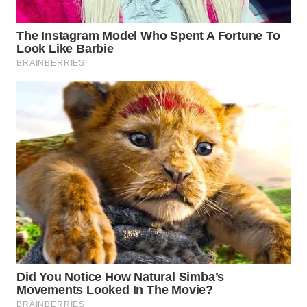
WAHANA
LISTRIK
WAHANA
TRAVEL
WAHANA
TV
WAHANANEWS
ID
WAHANANEWS
CO ID
WAHANANEWS
NET