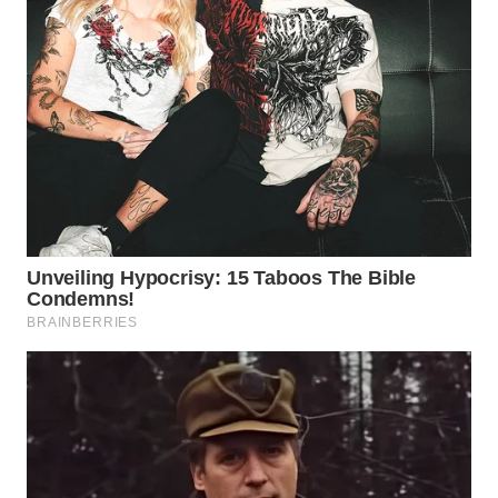
SURABAYA
WN
NATUNA
WN
BINTAN
WN
MANDALIKA
WN
LIKUPANG
WN
LABUANBAJO
WN
BORNEO