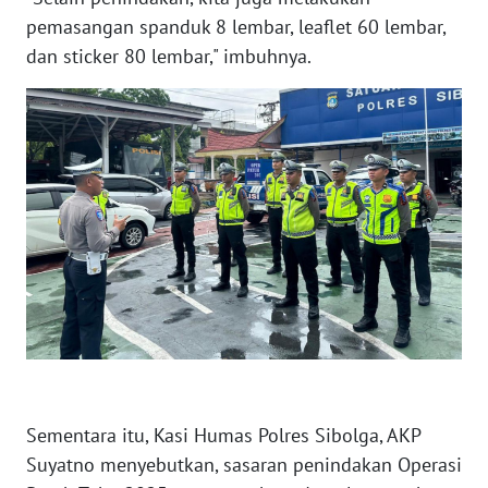
pemasangan spanduk 8 lembar, leaflet 60 lembar,
dan sticker 80 lembar," imbuhnya.
WN
BABEL
WN
SUMBAR
WN
SUMSEL
WN
BENGKULU
WN
LAMPUNG
Sementara itu, Kasi Humas Polres Sibolga, AKP
WN
Suyatno menyebutkan, sasaran penindakan Operasi
JATENG