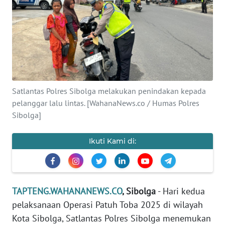
Informasi
INDEKS
BERITA
KONTAK
KAMI
Satlantas Polres Sibolga melakukan penindakan kepada
pelanggar lalu lintas. [WahanaNews.co / Humas Polres
INFO
Sibolga]
IKLAN
Ikuti Kami di:
TENTANG
KAMI
PEDOMAN
TAPTENG.WAHANANEWS.CO
, Sibolga
- Hari kedua
MEDIA
pelaksanaan Operasi Patuh Toba 2025 di wilayah
SIBER
Kota Sibolga, Satlantas Polres Sibolga menemukan