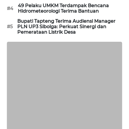
49 Pelaku UMKM Terdampak Bencana
#4
CILEUNGSI
Hidrometeorologi Terima Bantuan
NEWS
Bupati Tapteng Terima Audiensi Manager
#5
PLN UP3 Sibolga: Perkuat Sinergi dan
BERKAT
Pemerataan Listrik Desa
NEWS
BERAMPU
NEWS
ANUGERAH
NEWS
AKHLAK
ID
PERAPKI
NEWS