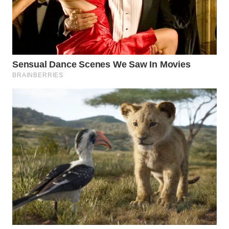
WN
SUMEDANG
WN
CIANJUR
WN
KEPULAUAN
SERIBU
WN
TANGERANG
WN
BINJAI
WN
CIREBON