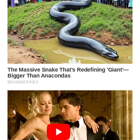
BEKASI
WN
BOGOR
WN
DEPOK
WN
TAPANULI
UTARA
WN
SAMOSIR
WN
PADANG
LAWAS