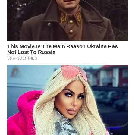
Wahana
Media
Group
WAHANA
NEWS
WAHANA
TANI
WAHANA
ADVOKAT
WAHANA
INFRASTRUKTUR
WAHANA
KONSUMEN