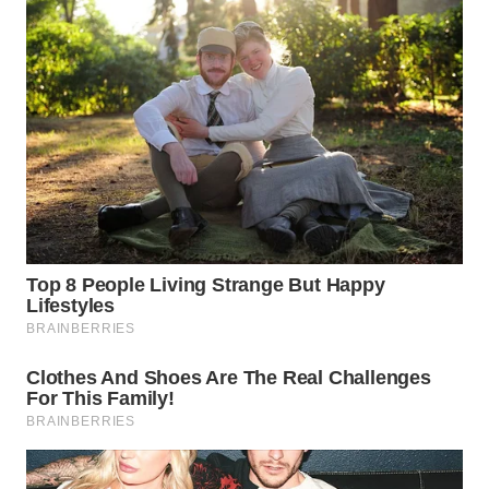
WN
PRIANGAN
TIMUR
WN
SEMARANG
WN
SOLO
WN
BOROBUDUR
WN
MADURA
WN