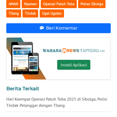
AMAN
Nyaman
Operasi Patuh Toba
Polres Sibolga
WN
Tilang
Tindak
Ugal Ugalan
KALTARA
Beri Komentar
WN
KALSEL
WN
KALTIM
Install Aplikasi
WN
SULSEL
Berita Terkait
WN
GORONTALO
Hari Keempat Operasi Patuh Toba 2025 di Sibolga, Polisi
Tindak Pelanggar dengan Tilang
WN
SULUT