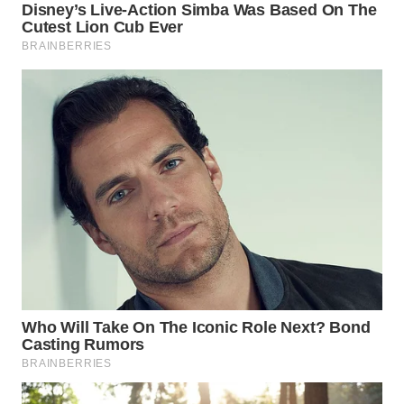
WN
INDRAMAYU
WN
KUNINGAN
WN
MAJALENGKA
WN
SUBANG
WN
SUKABUMI
WN
PURWAKARTA