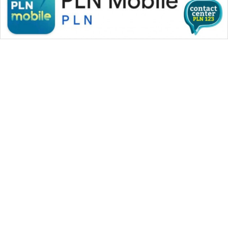
WAHANA MEDIA GROUP
|
|
|
WAHANA NEWS co
WAHANA TANI
WAHANA ADVOKAT
|
|
WAHANA INFRASTRUKTUR
WAHANA KONSUMEN
|
|
|
WAHANA LISTRIK
WAHANA TRAVEL
WAHANA TV
|
|
|
WAHANANEWS id
WAHANANEWS CO ID
WAHANANEWS NET
|
|
|
WAHANA SPORT ID
Wahana UMKM
Wahana Seleb