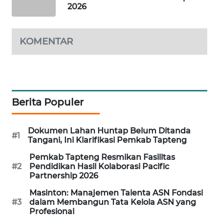
2026
KARING
NEWS
KOMENTAR
JURNAL
MARITIM
HUMBANG
NEWS
Berita Populer
GARONGGANG
Dokumen Lahan Huntap Belum Ditanda
#1
NEWS
Tangani, Ini Klarifikasi Pemkab Tapteng
Pemkab Tapteng Resmikan Fasilitas
FISUELRI
#2
Pendidikan Hasil Kolaborasi Pacific
ID
Partnership 2026
Masinton: Manajemen Talenta ASN Fondasi
ENERGI
#3
dalam Membangun Tata Kelola ASN yang
NEWS
Profesional