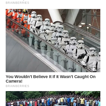
WN
TAPANULI
TENGAH
WN DELI
SERDANG
WN
TEBING
TINGGI
WN
PAKPAK
WN
KARAWANG
WN