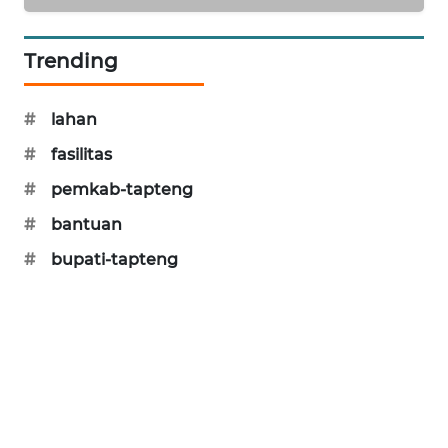
SONYA
ASA
Trending
NEWS
#
lahan
#
fasilitas
#
pemkab-tapteng
#
bantuan
#
bupati-tapteng