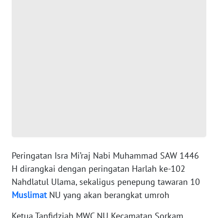
WN
BANTEN
WN
NTT
WN
KEPRI
WN
PAPUA
Peringatan Isra Mi’raj Nabi Muhammad SAW 1446
WN
H dirangkai dengan peringatan Harlah ke-102
PAPUA
Nahdlatul Ulama, sekaligus penepung tawaran 10
BARAT
Muslimat
NU yang akan berangkat umroh
WN
Ketua Tanfidziah MWC NU Kecamatan Sorkam