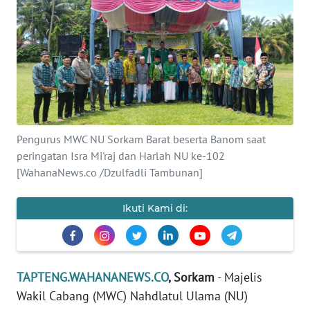
Informasi
INDEKS
BERITA
KONTAK
KAMI
Pengurus MWC NU Sorkam Barat beserta Banom saat
INFO
peringatan Isra Mi'raj dan Harlah NU ke-102
IKLAN
[WahanaNews.co /Dzulfadli Tambunan]
TENTANG
Ikuti Kami di:
KAMI
PEDOMAN
MEDIA
TAPTENG.WAHANANEWS.CO
, Sorkam
- Majelis
SIBER
Wakil Cabang (MWC) Nahdlatul Ulama (NU)