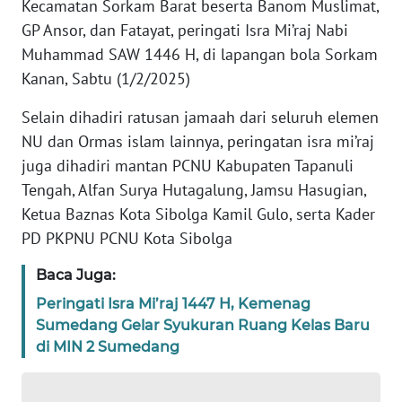
Kecamatan Sorkam Barat beserta Banom Muslimat,
REDAKSI
GP Ansor, dan Fatayat, peringati Isra Mi’raj Nabi
Muhammad SAW 1446 H, di lapangan bola Sorkam
KARIR
Kanan, Sabtu (1/2/2025)
DISCLAIMER
Selain dihadiri ratusan jamaah dari seluruh elemen
NU dan Ormas islam lainnya, peringatan isra mi’raj
Wahana
juga dihadiri mantan PCNU Kabupaten Tapanuli
News
Tengah, Alfan Surya Hutagalung, Jamsu Hasugian,
Regional
Ketua Baznas Kota Sibolga Kamil Gulo, serta Kader
PD PKPNU PCNU Kota Sibolga
WN
SUMUT
Baca Juga:
Peringati Isra Mi’raj 1447 H, Kemenag
WN
JAKARTA
Sumedang Gelar Syukuran Ruang Kelas Baru
di MIN 2 Sumedang
WN
JABAR