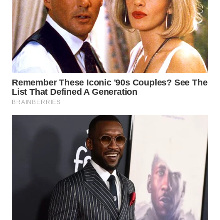
WAHANA
SPORT
WAHANA
UMKM
WAHANA
SELEB
WAHANA
PERSONA
WAHANA
OTOMOTIF
WAHANA
HEALTH