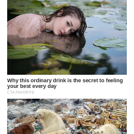
WN
TAPANULI
TENGAH
WN DELI
SERDANG
WN
TEBING
TINGGI
WN
PAKPAK
WN
KARAWANG
WN