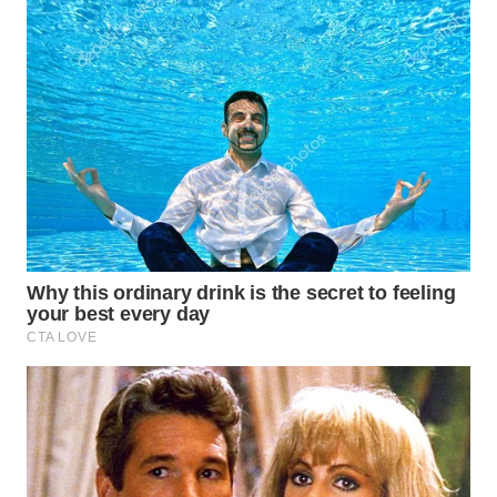
WAHANA
LISTRIK
WAHANA
TRAVEL
WAHANA
TV
WAHANANEWS
ID
WAHANANEWS
CO ID
WAHANANEWS
NET