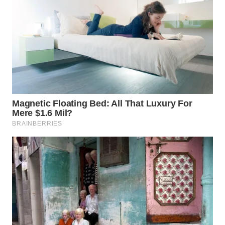
WN
PRIANGAN
TIMUR
WN
SEMARANG
WN
SOLO
WN
BOROBUDUR
WN
MADURA
WN