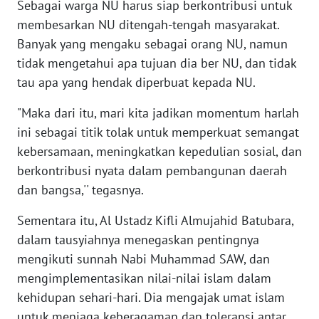
Sebagai warga NU harus siap berkontribusi untuk
membesarkan NU ditengah-tengah masyarakat.
WN
Banyak yang mengaku sebagai orang NU, namun
BABEL
tidak mengetahui apa tujuan dia ber NU, dan tidak
tau apa yang hendak diperbuat kepada NU.
WN
SUMBAR
"Maka dari itu, mari kita jadikan momentum harlah
ini sebagai titik tolak untuk memperkuat semangat
WN
kebersamaan, meningkatkan kepedulian sosial, dan
SUMSEL
berkontribusi nyata dalam pembangunan daerah
dan bangsa,'' tegasnya.
WN
BENGKULU
Sementara itu, Al Ustadz Kifli Almujahid Batubara,
dalam tausyiahnya menegaskan pentingnya
WN
mengikuti sunnah Nabi Muhammad SAW, dan
LAMPUNG
mengimplementasikan nilai-nilai islam dalam
kehidupan sehari-hari. Dia mengajak umat islam
WN
untuk menjaga keberagaman dan toleransi antar
JATENG