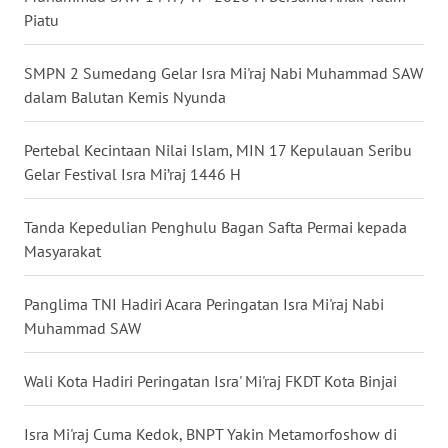
Piatu
WN
MALUKU
SMPN 2 Sumedang Gelar Isra Mi'raj Nabi Muhammad SAW
dalam Balutan Kemis Nyunda
WN
MALUT
Pertebal Kecintaan Nilai Islam, MIN 17 Kepulauan Seribu
Gelar Festival Isra Mi’raj 1446 H
WN
DAIRI
Tanda Kepedulian Penghulu Bagan Safta Permai kepada
Masyarakat
WN
DANAU
Panglima TNI Hadiri Acara Peringatan Isra Mi'raj Nabi
TOBA
Muhammad SAW
WN
NIAS
Wali Kota Hadiri Peringatan Isra' Mi'raj FKDT Kota Binjai
WN
Isra Mi'raj Cuma Kedok, BNPT Yakin Metamorfoshow di