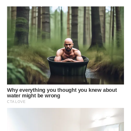
WN
INDRAMAYU
WN
KUNINGAN
WN
MAJALENGKA
WN
SUBANG
WN
SUKABUMI
WN
PURWAKARTA