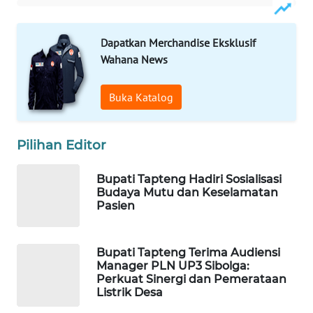
PORTAL
Dapatkan Merchandise Eksklusif
KONSUMEN
Wahana News
FORWAMKI
Buka Katalog
ALPERKLINAS
Pilihan Editor
FORJASIDA
Bupati Tapteng Hadiri Sosialisasi
Budaya Mutu dan Keselamatan
TAMBANG
Pasien
NEWS
SITUNGIR
Bupati Tapteng Terima Audiensi
NEWS
Manager PLN UP3 Sibolga:
Perkuat Sinergi dan Pemerataan
Listrik Desa
SIDIKALANG
NEWS