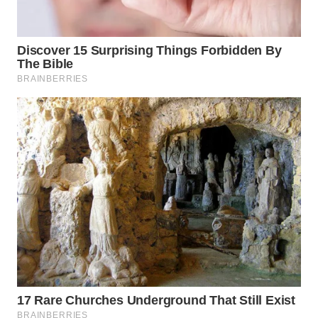
WN
SUMEDANG
WN
CIANJUR
WN
KEPULAUAN
SERIBU
WN
TANGERANG
WN
BINJAI
WN
CIREBON