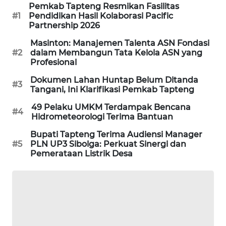
Pemkab Tapteng Resmikan Fasilitas
#1
Pendidikan Hasil Kolaborasi Pacific
CILEUNGSI
Partnership 2026
NEWS
Masinton: Manajemen Talenta ASN Fondasi
#2
dalam Membangun Tata Kelola ASN yang
BERKAT
Profesional
NEWS
Dokumen Lahan Huntap Belum Ditanda
#3
Tangani, Ini Klarifikasi Pemkab Tapteng
BERAMPU
NEWS
49 Pelaku UMKM Terdampak Bencana
#4
Hidrometeorologi Terima Bantuan
ANUGERAH
Bupati Tapteng Terima Audiensi Manager
NEWS
#5
PLN UP3 Sibolga: Perkuat Sinergi dan
Pemerataan Listrik Desa
AKHLAK
ID
PERAPKI
NEWS