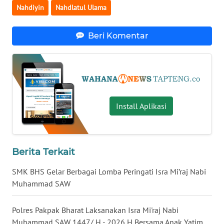
Nahdiyin
Nahdlatul Ulama
WN
KALTARA
Beri Komentar
WN
KALSEL
WN
Install Aplikasi
KALTIM
WN
SULSEL
Berita Terkait
WN
SMK BHS Gelar Berbagai Lomba Peringati Isra Mi’raj Nabi
GORONTALO
Muhammad SAW
WN
Polres Pakpak Bharat Laksanakan Isra Mi'raj Nabi
SULUT
Muhammad SAW 1447/ H - 2026 H Bersama Anak Yatim