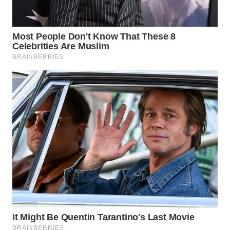
WAHANA
DESA
WISATA
LAPAK
WAHANA
Wahana
Network
KONSUMEN
LISTRIK
MASYARAKAT
KELISTRIKAN
WALINKI