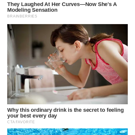
Wahana
Media
Group
WAHANA
NEWS
WAHANA
TANI
WAHANA
ADVOKAT
WAHANA
INFRASTRUKTUR
WAHANA
KONSUMEN