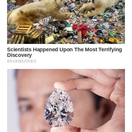
BEKASI
WN
BOGOR
WN
DEPOK
WN
TAPANULI
UTARA
WN
SAMOSIR
WN
PADANG
LAWAS