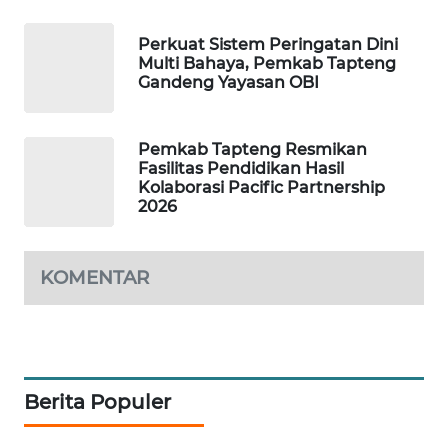
KARING
Perkuat Sistem Peringatan Dini
NEWS
Multi Bahaya, Pemkab Tapteng
Gandeng Yayasan OBI
JURNAL
MARITIM
Pemkab Tapteng Resmikan
Fasilitas Pendidikan Hasil
HUMBANG
Kolaborasi Pacific Partnership
NEWS
2026
GARONGGANG
KOMENTAR
NEWS
FISUELRI
ID
Berita Populer
ENERGI
NEWS