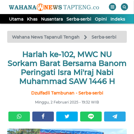
Utama
Khas
Nusantara
Serba-serbi
Opini
Indeks
WAHANA
Tutup
TV
Wahana News Tapanuli Tengah
Serba-serbi
Harlah ke-102, MWC NU
UTAMA
Sorkam Barat Bersama Banom
KHAS
Peringati Isra Mi'raj Nabi
Muhammad SAW 1446 H
NUSANTARA
Dzulfadli Tambunan - Serba-serbi
Minggu, 2 Februari 2025 - 19:32 WIB
SERBA-
SERBI
OPINI