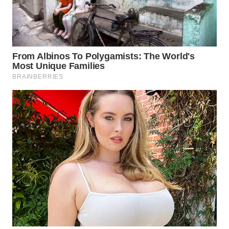
SURABAYA
WN
NATUNA
WN
BINTAN
WN
MANDALIKA
WN
LIKUPANG
WN
LABUANBAJO
WN
BORNEO