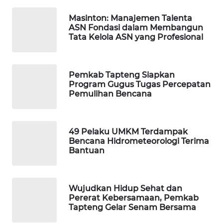
Masinton: Manajemen Talenta
SIBARAGAS
ASN Fondasi dalam Membangun
NEWS
Tata Kelola ASN yang Profesional
METRO
SIANTAR
Pemkab Tapteng Siapkan
NEWS
Program Gugus Tugas Percepatan
Pemulihan Bencana
METRO
MEDAN
NEWS
49 Pelaku UMKM Terdampak
Bencana Hidrometeorologi Terima
Bantuan
METRO
JAKARTA
NEWS
Wujudkan Hidup Sehat dan
Pererat Kebersamaan, Pemkab
KRT
Tapteng Gelar Senam Bersama
NEWS