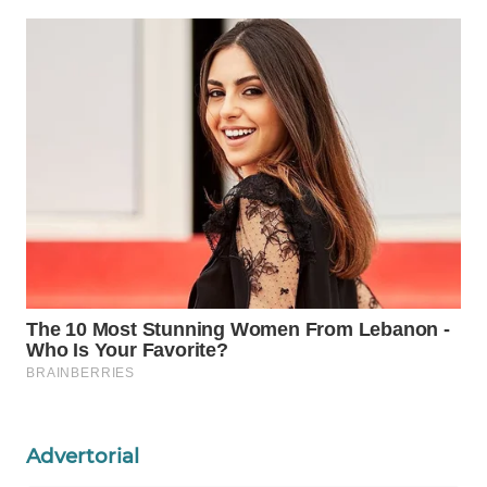
ID
MAWAKA
ID
MARTABAT
NET
PLN
WATCH
MKLI
LPKKI
LKKI
Advertorial
KOPEKLIN