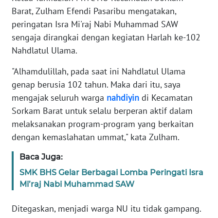
RIAU
Barat, Zulham Efendi Pasaribu mengatakan,
peringatan Isra Mi'raj Nabi Muhammad SAW
WN
sengaja dirangkai dengan kegiatan Harlah ke-102
SERAMBI
Nahdlatul Ulama.
WN
"Alhamdulillah, pada saat ini Nahdlatul Ulama
JAMBI
genap berusia 102 tahun. Maka dari itu, saya
mengajak seluruh warga
nahdiyin
di Kecamatan
WN
Sorkam Barat untuk selalu berperan aktif dalam
SULTRA
melaksanakan program-program yang berkaitan
WN
dengan kemaslahatan ummat," kata Zulham.
NTB
Baca Juga:
WN
SMK BHS Gelar Berbagai Lomba Peringati Isra
SULTENG
Mi’raj Nabi Muhammad SAW
Ditegaskan, menjadi warga NU itu tidak gampang.
WN
SULBAR