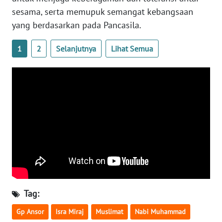
sesama, serta memupuk semangat kebangsaan
yang berdasarkan pada Pancasila.
WN
NUSANTARA
1
2
Selanjutnya
Lihat Semua
WN
JOGJA
WN
JATIM
WN
BALI
WN
KALBAR
Tag:
WN
Gp Ansor
Isra Miraj
Muslimat
Nabi Muhammad
KALTENG