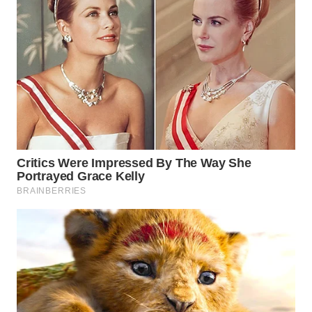
Wahana
Media
Group
WAHANA
NEWS
WAHANA
TANI
WAHANA
ADVOKAT
WAHANA
INFRASTRUKTUR
WAHANA
KONSUMEN