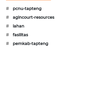
CILEUNGSI
#
pcnu-tapteng
NEWS
#
agincourt-resources
#
lahan
BERKAT
NEWS
#
fasilitas
#
pemkab-tapteng
BERAMPU
NEWS
ANUGERAH
NEWS
AKHLAK
ID
PERAPKI
NEWS