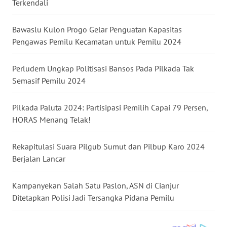
Terkendali
WN
Bawaslu Kulon Progo Gelar Penguatan Kapasitas
KALTARA
Pengawas Pemilu Kecamatan untuk Pemilu 2024
WN
Perludem Ungkap Politisasi Bansos Pada Pilkada Tak
KALSEL
Semasif Pemilu 2024
WN
Pilkada Paluta 2024: Partisipasi Pemilih Capai 79 Persen,
KALTIM
HORAS Menang Telak!
WN
SULSEL
Rekapitulasi Suara Pilgub Sumut dan Pilbup Karo 2024
Berjalan Lancar
WN
GORONTALO
Kampanyekan Salah Satu Paslon, ASN di Cianjur
Ditetapkan Polisi Jadi Tersangka Pidana Pemilu
WN
SULUT