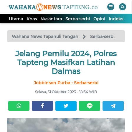
Utama
Khas
Nusantara
Serba-serbi
Opini
Indeks
WAHANA
Tutup
TV
Wahana News Tapanuli Tengah
Serba-serbi
Jelang Pemilu 2024, Polres
UTAMA
Tapteng Masifkan Latihan
KHAS
Dalmas
Jobbinson Purba - Serba-serbi
NUSANTARA
Selasa, 31 Oktober 2023 - 18:34 WIB
SERBA-
SERBI
OPINI