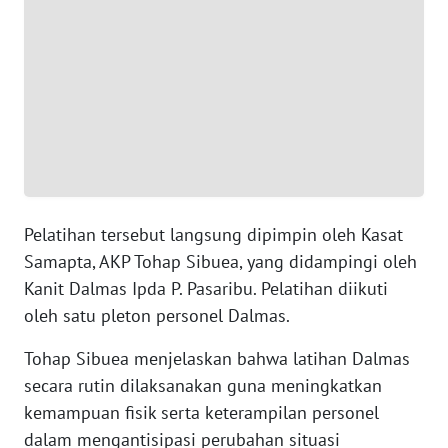
WN
BANTEN
WN
NTT
WN
KEPRI
Pelatihan tersebut langsung dipimpin oleh Kasat
Samapta, AKP Tohap Sibuea, yang didampingi oleh
WN
PAPUA
Kanit Dalmas Ipda P. Pasaribu. Pelatihan diikuti
oleh satu pleton personel Dalmas.
WN
Tohap Sibuea menjelaskan bahwa latihan Dalmas
PAPUA
BARAT
secara rutin dilaksanakan guna meningkatkan
kemampuan fisik serta keterampilan personel
WN
dalam mengantisipasi perubahan situasi