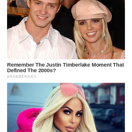
LANGKAT
WN
TAPANULI
SELATAN
WN
TANJUNG
LESUNG
WN
KARO
WN
SIMALUNGUN
WN
LABUHANBATU