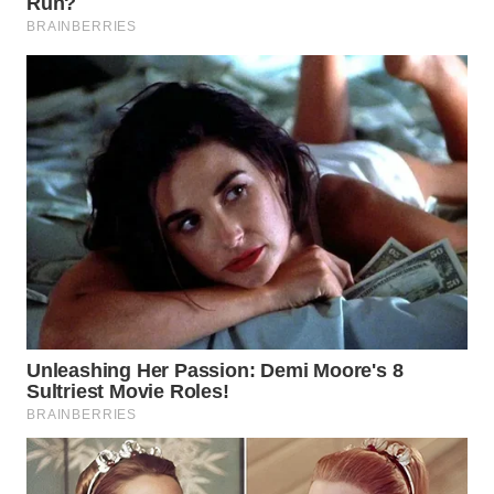
SURABAYA
WN
NATUNA
WN
BINTAN
WN
MANDALIKA
WN
LIKUPANG
WN
LABUANBAJO
WN
BORNEO