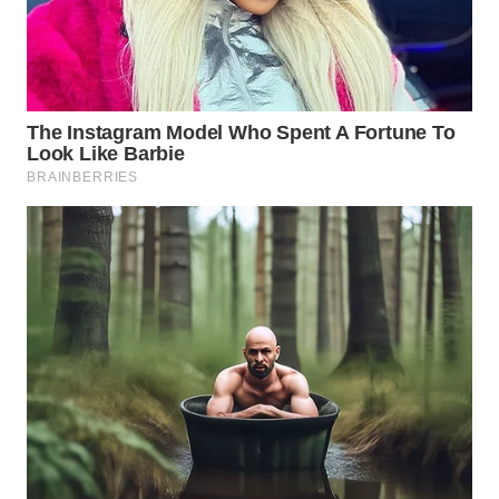
WN
TAPANULI
TENGAH
WN DELI
SERDANG
WN
TEBING
TINGGI
WN
PAKPAK
WN
KARAWANG
WN