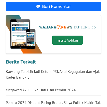
Beri Komentar
WN
NUSANTARA
WN
JOGJA
Install Aplikasi
WN
JATIM
Berita Terkait
WN
BALI
Kaesang Terpilih Jadi Ketum PSI, Akui Kegagalan dan Ajak
Kader Bangkit
WN
KALBAR
Megawati Akui Luka Hati Usai Pemilu 2024
WN
Pemilu 2024 Disebut Paling Brutal, Biaya Politik Makin Tak
KALTENG