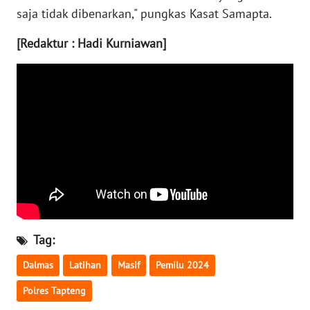
saja tidak dibenarkan," pungkas Kasat Samapta.
WN
[Redaktur : Hadi Kurniawan]
BABEL
WN
SUMBAR
WN
SUMSEL
WN
BENGKULU
Tag:
WN
LAMPUNG
Dalmas
Latihan
Masif
Pemilu 2024
Polres Tapteng
WN
JATENG