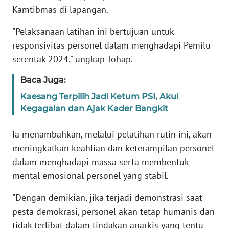
RIAU
Kamtibmas di lapangan.
WN
"Pelaksanaan latihan ini bertujuan untuk
SERAMBI
responsivitas personel dalam menghadapi Pemilu
serentak 2024," ungkap Tohap.
WN
JAMBI
Baca Juga:
Kaesang Terpilih Jadi Ketum PSI, Akui
WN
Kegagalan dan Ajak Kader Bangkit
SULTRA
Ia menambahkan, melalui pelatihan rutin ini, akan
WN
meningkatkan keahlian dan keterampilan personel
NTB
dalam menghadapi massa serta membentuk
mental emosional personel yang stabil.
WN
SULTENG
"Dengan demikian, jika terjadi demonstrasi saat
pesta demokrasi, personel akan tetap humanis dan
WN
tidak terlibat dalam tindakan anarkis yang tentu
SULBAR