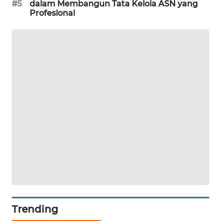
#5
dalam Membangun Tata Kelola ASN yang
Profesional
KARING
NEWS
JURNAL
MARITIM
HUMBANG
NEWS
GARONGGANG
NEWS
FISUELRI
ID
ENERGI
Trending
NEWS