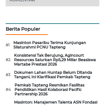
SIBARAGAS
NEWS
Berita Populer
METRO
SIANTAR
NEWS
Masinton Pasaribu Terima Kunjungan
#1
Silaturahmi PCNU Tapteng
METRO
Konsistensi Tak Berujung, Agincourt
MEDAN
#2
Resources Salurkan Rp5,29 Miliar Beasiswa
NEWS
Martabe Prestasi 2026
Dokumen Lahan Huntap Belum Ditanda
METRO
#3
Tangani, Ini Klarifikasi Pemkab Tapteng
JAKARTA
NEWS
Pemkab Tapteng Resmikan Fasilitas
#4
Pendidikan Hasil Kolaborasi Pacific
Partnership 2026
KRT
NEWS
Masinton: Manajemen Talenta ASN Fondasi