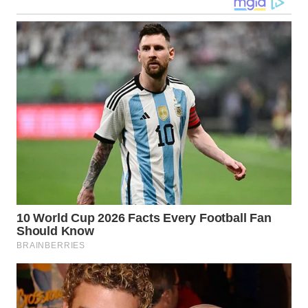
WN
MALUKU
WN
MALUT
WN
DAIRI
WN
DANAU
TOBA
WN
NIAS
WN