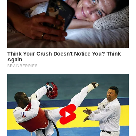
WN
INDRAMAYU
WN
KUNINGAN
WN
MAJALENGKA
WN
SUBANG
WN
SUKABUMI
WN
PURWAKARTA