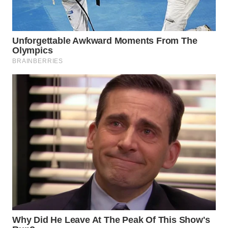
WN
PRIANGAN
TIMUR
WN
SEMARANG
WN
SOLO
WN
BOROBUDUR
WN
MADURA
WN