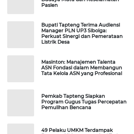
ID
Pasien
MAWAKA
ID
Bupati Tapteng Terima Audiensi
Manager PLN UP3 Sibolga:
Perkuat Sinergi dan Pemerataan
MARTABAT
Listrik Desa
NET
PLN
Masinton: Manajemen Talenta
ASN Fondasi dalam Membangun
WATCH
Tata Kelola ASN yang Profesional
MKLI
Pemkab Tapteng Siapkan
LPKKI
Program Gugus Tugas Percepatan
Pemulihan Bencana
LKKI
49 Pelaku UMKM Terdampak
KOPEKLIN