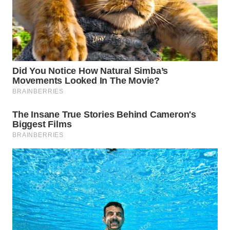
WAHANA
LISTRIK
WAHANA
TRAVEL
WAHANA
TV
WAHANANEWS
ID
WAHANANEWS
CO ID
WAHANANEWS
NET