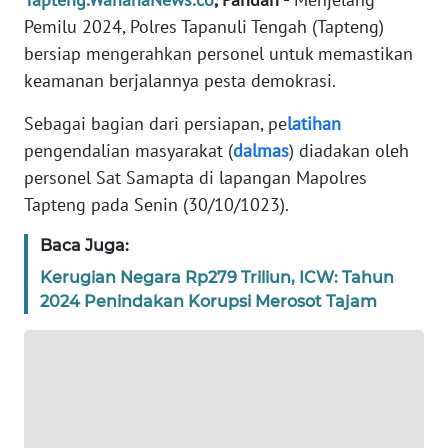
REDAKSI
Pemilu 2024, Polres Tapanuli Tengah (Tapteng)
bersiap mengerahkan personel untuk memastikan
KARIR
keamanan berjalannya pesta demokrasi.
Sebagai bagian dari persiapan, pe
latihan
DISCLAIMER
pengendalian masyarakat (
dalmas
) diadakan oleh
Wahana
personel Sat Samapta di lapangan Mapolres
News
Tapteng pada Senin (30/10/1023).
Regional
Baca Juga:
WN
Kerugian Negara Rp279 Triliun, ICW: Tahun
SUMUT
2024 Penindakan Korupsi Merosot Tajam
WN
JAKARTA
WN
JABAR