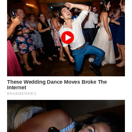
WN
SUMEDANG
WN
CIANJUR
WN
KEPULAUAN
SERIBU
WN
TANGERANG
WN
BINJAI
WN
CIREBON