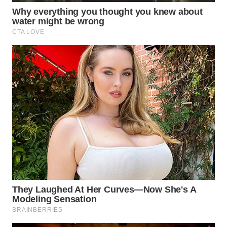
BEKASI
WN
BOGOR
WN
DEPOK
WN
TAPANULI
UTARA
WN
SAMOSIR
WN
PADANG
LAWAS