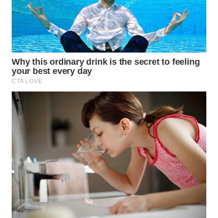
WAHANA
SPORT
WAHANA
UMKM
WAHANA
SELEB
WAHANA
PERSONA
WAHANA
OTOMOTIF
WAHANA
HEALTH