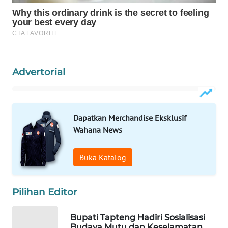
WAHANA
DESA
WISATA
LAPAK
Advertorial
WAHANA
Wahana
Network
Dapatkan Merchandise Eksklusif
Wahana News
KONSUMEN
LISTRIK
Buka Katalog
MASYARAKAT
Pilihan Editor
KELISTRIKAN
Bupati Tapteng Hadiri Sosialisasi
WALINKI
Budaya Mutu dan Keselamatan