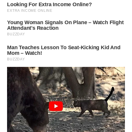
WN
TAPANULI
TENGAH
WN DELI
SERDANG
WN
TEBING
TINGGI
WN
PAKPAK
WN
KARAWANG
WN