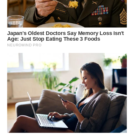
LANGKAT
WN
TAPANULI
SELATAN
WN
TANJUNG
LESUNG
WN
KARO
WN
SIMALUNGUN
WN
LABUHANBATU