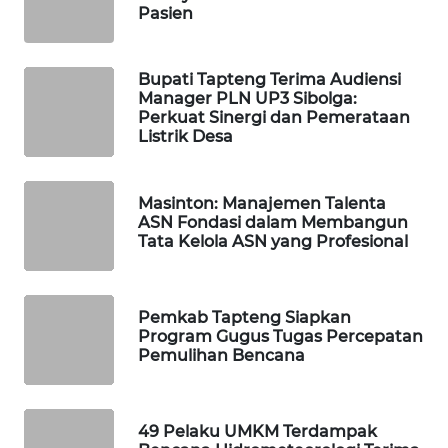
Pasien
WAHANA
SPORT
Bupati Tapteng Terima Audiensi
Manager PLN UP3 Sibolga:
Perkuat Sinergi dan Pemerataan
WAHANA
Listrik Desa
UMKM
WAHANA
Masinton: Manajemen Talenta
SELEB
ASN Fondasi dalam Membangun
Tata Kelola ASN yang Profesional
WAHANA
PERSONA
Pemkab Tapteng Siapkan
Program Gugus Tugas Percepatan
WAHANA
Pemulihan Bencana
OTOMOTIF
WAHANA
49 Pelaku UMKM Terdampak
HEALTH