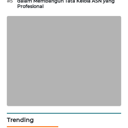
#5
dalam Membangun Tata Kelola ASN yang
Profesional
PORTAL
KONSUMEN
FORWAMKI
ALPERKLINAS
FORJASIDA
TAMBANG
NEWS
SITUNGIR
NEWS
Trending
SIDIKALANG
NEWS