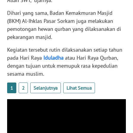
Allah SWT," ujarnya.
Dihari yang sama, Badan Kemakmuran Masjid
WN
(BKM) Al-Ihklas Pasar Sorkam juga melakukan
BABEL
pemotongan hewan qurban yang dilaksanakan di
pekarangan masjid.
WN
SUMBAR
Kegiatan tersebut rutin dilaksanakan setiap tahun
pada Hari Raya
Iduladha
atau Hari Raya Qurban,
WN
dengan tujuan untuk memupuk rasa kepedulian
SUMSEL
sesama muslim.
WN
BENGKULU
1
2
Selanjutnya
Lihat Semua
WN
LAMPUNG
WN
JATENG