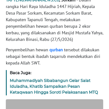
REDAKSI
rangka Hari Raya Iduladha 1447 Hijriah, Kepala
Desa Pasar Sorkam, Kecamatan Sorkam Barat,
KARIR
Kabupaten Tapanuli Tengah, melakukan
penyembelihan hewan qurban berupa 2 ekor
DISCLAIMER
kerbau, yang dilaksanakan di Masjid Mustafa Yahya,
Kelurahan Binasi, Rabu (27/5/2026)
Wahana
News
Penyembelihan hewan
qurban
tersebut dilakukan
Regional
sebagai bentuk ibadah taqarrub mendekatkan diri
kepada Allah SWT.
WN
SUMUT
Baca Juga:
Muhammadiyah Sibabangun Gelar Salat
WN
Iduladha, Khatib Sampaikan Pesan
JAKARTA
Ketaqwaan Hingga Soroti Pelaksanaan MTQ
WN
JABAR