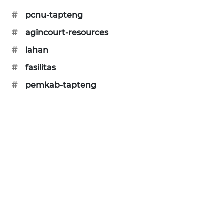
#
pcnu-tapteng
SIBARAGAS
#
agincourt-resources
NEWS
#
lahan
METRO
#
fasilitas
SIANTAR
NEWS
#
pemkab-tapteng
METRO
MEDAN
NEWS
METRO
JAKARTA
NEWS
KRT
NEWS