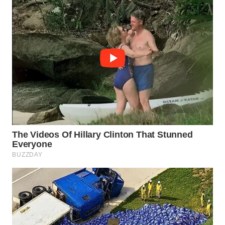
WN
PRIANGAN
TIMUR
WN
SEMARANG
WN
SOLO
WN
BOROBUDUR
WN
MADURA
WN