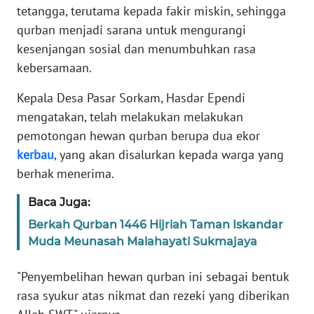
RIAU
tetangga, terutama kepada fakir miskin, sehingga
qurban menjadi sarana untuk mengurangi
WN
kesenjangan sosial dan menumbuhkan rasa
SERAMBI
kebersamaan.
WN
Kepala Desa Pasar Sorkam, Hasdar Ependi
JAMBI
mengatakan, telah melakukan melakukan
pemotongan hewan qurban berupa dua ekor
WN
kerbau
, yang akan disalurkan kepada warga yang
SULTRA
berhak menerima.
WN
Baca Juga:
NTB
Berkah Qurban 1446 Hijriah Taman Iskandar
Muda Meunasah Malahayati Sukmajaya
WN
SULTENG
"Penyembelihan hewan qurban ini sebagai bentuk
rasa syukur atas nikmat dan rezeki yang diberikan
WN
SULBAR