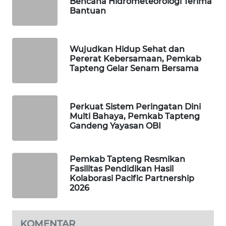
Bencana Hidrometeorologi Terima
Bantuan
WAHANA
DESA
WISATA
Wujudkan Hidup Sehat dan
Pererat Kebersamaan, Pemkab
Tapteng Gelar Senam Bersama
LAPAK
WAHANA
Perkuat Sistem Peringatan Dini
Wahana
Multi Bahaya, Pemkab Tapteng
Network
Gandeng Yayasan OBI
KONSUMEN
LISTRIK
Pemkab Tapteng Resmikan
Fasilitas Pendidikan Hasil
Kolaborasi Pacific Partnership
MASYARAKAT
2026
KELISTRIKAN
WALINKI
KOMENTAR