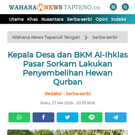
Utama
Khas
Nusantara
Serba-serbi
Opini
Indeks
WAHANA
Tutup
TV
Wahana News Tapanuli Tengah
Serba-serbi
Kepala Desa dan BKM Al-Ihklas
UTAMA
Pasar Sorkam Lakukan
KHAS
Penyembelihan Hewan
Qurban
NUSANTARA
Redaksi - Serba-serbi
Rabu, 27 Mei 2026 - 20:39 WIB
SERBA-
SERBI
OPINI