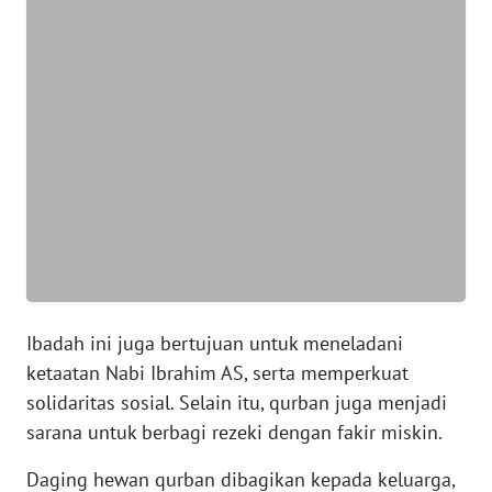
WN
BANTEN
WN
NTT
WN
KEPRI
WN
PAPUA
Ibadah ini juga bertujuan untuk meneladani
WN
ketaatan Nabi Ibrahim AS, serta memperkuat
PAPUA
solidaritas sosial. Selain itu, qurban juga menjadi
BARAT
sarana untuk berbagi rezeki dengan fakir miskin.
WN
Daging hewan qurban dibagikan kepada keluarga,