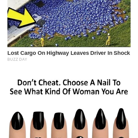
SURABAYA
WN
NATUNA
WN
BINTAN
WN
MANDALIKA
WN
LIKUPANG
WN
LABUANBAJO
WN
BORNEO