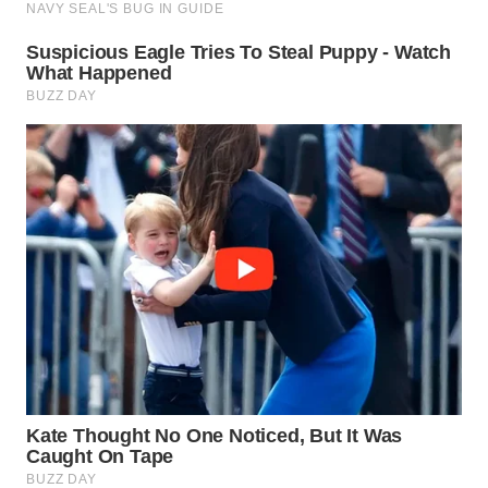
WN
SUMEDANG
WN
CIANJUR
WN
KEPULAUAN
SERIBU
WN
TANGERANG
WN
BINJAI
WN
CIREBON