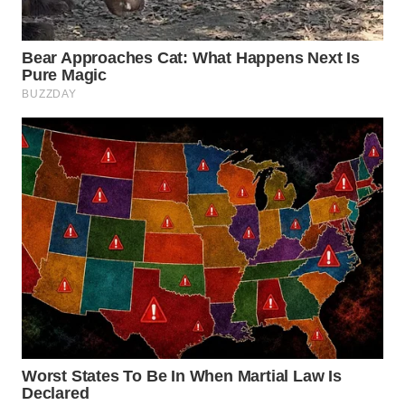
BEKASI
WN
BOGOR
WN
DEPOK
WN
TAPANULI
UTARA
WN
SAMOSIR
WN
PADANG
LAWAS