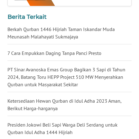
WN
Berita Terkait
KALTARA
Berkah Qurban 1446 Hijriah Taman Iskandar Muda
Meunasah Malahayati Sukmajaya
WN
KALSEL
7 Cara Empukkan Daging Tanpa Panci Presto
WN
KALTIM
PT Sinar Avanoska Emas Group Bagikan 3 Sapi di Tahun
2024, Batang Toru HEPP Project 510 MW Menyerahkan
WN
Qurban untuk Masyarakat Sekitar
SULSEL
Ketersediaan Hewan Qurban di Idul Adha 2023 Aman,
WN
Berikut Harga-harganya
GORONTALO
Presiden Jokowi Beli Sapi Warga Deli Serdang untuk
WN
Qurban Idul Adha 1444 Hijriah
SULUT