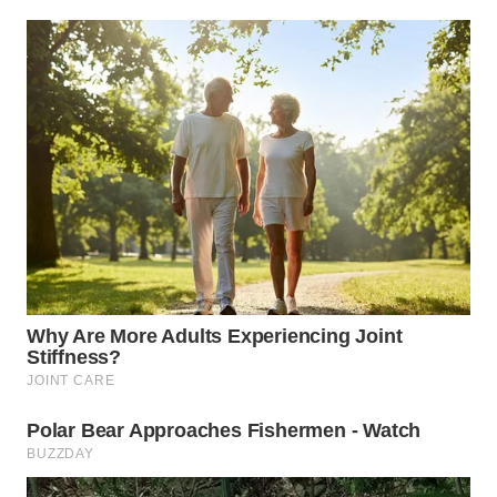
WN
INDRAMAYU
WN
KUNINGAN
WN
MAJALENGKA
WN
SUBANG
WN
SUKABUMI
WN
PURWAKARTA