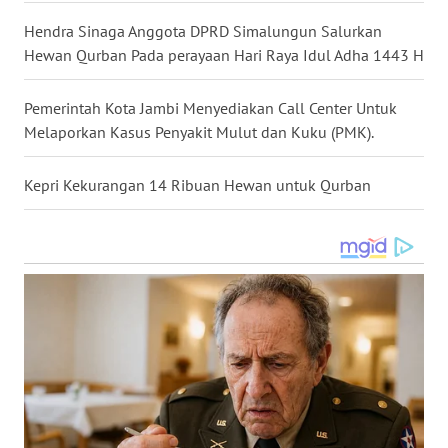
Hendra Sinaga Anggota DPRD Simalungun Salurkan
WN
Hewan Qurban Pada perayaan Hari Raya Idul Adha 1443 H
MALUKU
Pemerintah Kota Jambi Menyediakan Call Center Untuk
WN
Melaporkan Kasus Penyakit Mulut dan Kuku (PMK).
MALUT
Kepri Kekurangan 14 Ribuan Hewan untuk Qurban
WN
DAIRI
WN
DANAU
TOBA
WN
NIAS
WN