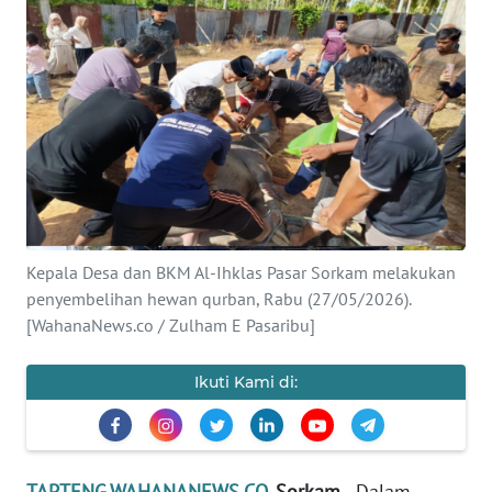
Informasi
INDEKS
BERITA
KONTAK
KAMI
INFO
IKLAN
Kepala Desa dan BKM Al-Ihklas Pasar Sorkam melakukan
penyembelihan hewan qurban, Rabu (27/05/2026).
[WahanaNews.co / Zulham E Pasaribu]
TENTANG
KAMI
Ikuti Kami di:
PEDOMAN
MEDIA
SIBER
TAPTENG.WAHANANEWS.CO
, Sorkam
- Dalam