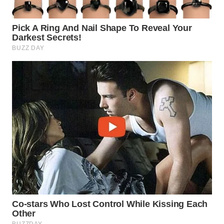
Wahana
Media
Group
WAHANA
NEWS
WAHANA
TANI
WAHANA
ADVOKAT
WAHANA
INFRASTRUKTUR
WAHANA
KONSUMEN