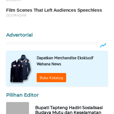
WAHANA
LISTRIK
WAHANA
Advertorial
TRAVEL
WAHANA
TV
Dapatkan Merchandise Eksklusif
Wahana News
WAHANANEWS
ID
Buka Katalog
WAHANANEWS
CO ID
Pilihan Editor
WAHANANEWS
Bupati Tapteng Hadiri Sosialisasi
Budaya Mutu dan Keselamatan
NET