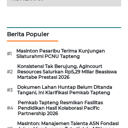
ID
MAWAKA
ID
Berita Populer
MARTABAT
NET
Masinton Pasaribu Terima Kunjungan
#1
Silaturahmi PCNU Tapteng
PLN
WATCH
Konsistensi Tak Berujung, Agincourt
#2
Resources Salurkan Rp5,29 Miliar Beasiswa
Martabe Prestasi 2026
MKLI
Dokumen Lahan Huntap Belum Ditanda
#3
Tangani, Ini Klarifikasi Pemkab Tapteng
LPKKI
Pemkab Tapteng Resmikan Fasilitas
#4
Pendidikan Hasil Kolaborasi Pacific
LKKI
Partnership 2026
Masinton: Manajemen Talenta ASN Fondasi
KOPEKLIN