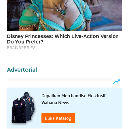
SIBARAGAS
NEWS
METRO
SIANTAR
NEWS
METRO
MEDAN
Advertorial
NEWS
METRO
Dapatkan Merchandise Eksklusif
JAKARTA
Wahana News
NEWS
KRT
Buka Katalog
NEWS