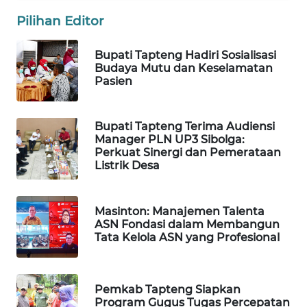
Pilihan Editor
KARING
NEWS
Bupati Tapteng Hadiri Sosialisasi
Budaya Mutu dan Keselamatan
JURNAL
Pasien
MARITIM
HUMBANG
Bupati Tapteng Terima Audiensi
Manager PLN UP3 Sibolga:
NEWS
Perkuat Sinergi dan Pemerataan
Listrik Desa
GARONGGANG
NEWS
Masinton: Manajemen Talenta
ASN Fondasi dalam Membangun
FISUELRI
Tata Kelola ASN yang Profesional
ID
ENERGI
Pemkab Tapteng Siapkan
NEWS
Program Gugus Tugas Percepatan