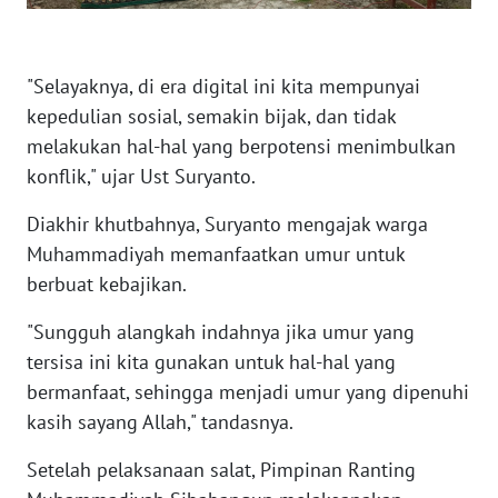
WN
NUSANTARA
"Selayaknya, di era digital ini kita mempunyai
kepedulian sosial, semakin bijak, dan tidak
WN
melakukan hal-hal yang berpotensi menimbulkan
JOGJA
konflik," ujar Ust Suryanto.
WN
Diakhir khutbahnya, Suryanto mengajak warga
JATIM
Muhammadiyah memanfaatkan umur untuk
berbuat kebajikan.
WN
BALI
"Sungguh alangkah indahnya jika umur yang
tersisa ini kita gunakan untuk hal-hal yang
WN
bermanfaat, sehingga menjadi umur yang dipenuhi
KALBAR
kasih sayang Allah," tandasnya.
WN
Setelah pelaksanaan salat, Pimpinan Ranting
KALTENG