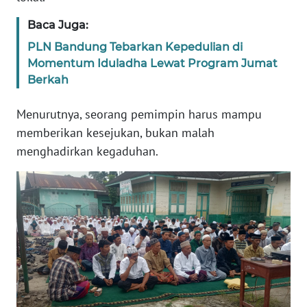
Baca Juga:
WN
PLN Bandung Tebarkan Kepedulian di
BABEL
Momentum Iduladha Lewat Program Jumat
Berkah
WN
SUMBAR
Menurutnya, seorang pemimpin harus mampu
memberikan kesejukan, bukan malah
WN
menghadirkan kegaduhan.
SUMSEL
WN
BENGKULU
WN
LAMPUNG
WN
JATENG