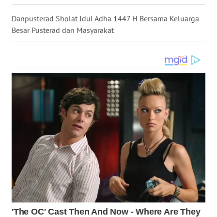
BEKASI
Danpusterad Sholat Idul Adha 1447 H Bersama Keluarga
WN
Besar Pusterad dan Masyarakat
BOGOR
WN
DEPOK
WN
TAPANULI
UTARA
WN
SAMOSIR
WN
PADANG
LAWAS