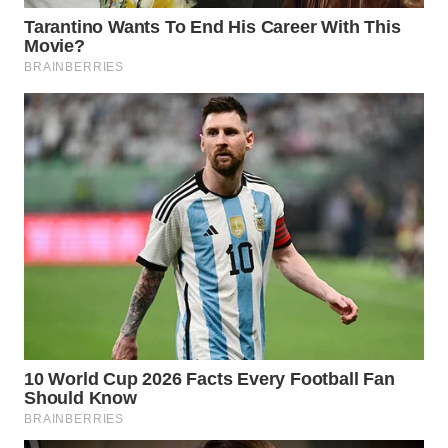
SURABAYA
WN
NATUNA
WN
BINTAN
WN
MANDALIKA
WN
LIKUPANG
WN
LABUANBAJO
WN
BORNEO