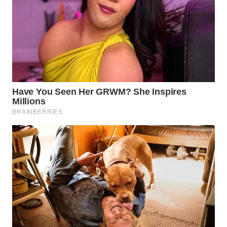
WAHANA
LISTRIK
WAHANA
TRAVEL
WAHANA
TV
WAHANANEWS
ID
WAHANANEWS
CO ID
WAHANANEWS
NET