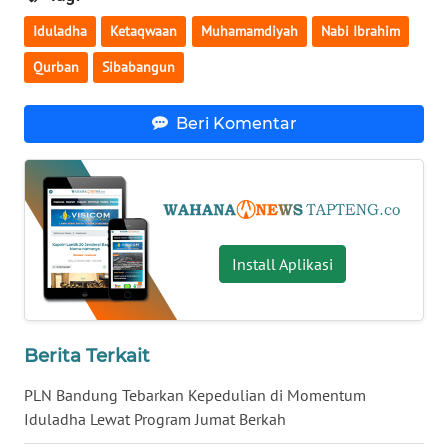
LANGKAT
Iduladha
Ketaqwaan
Muhamamdiyah
Nabi Ibrahim
WN
Qurban
Sibabangun
TAPANULI
SELATAN
Beri Komentar
WN
TANJUNG
LESUNG
WN
Install Aplikasi
KARO
WN
SIMALUNGUN
Berita Terkait
PLN Bandung Tebarkan Kepedulian di Momentum
WN
LABUHANBATU
Iduladha Lewat Program Jumat Berkah