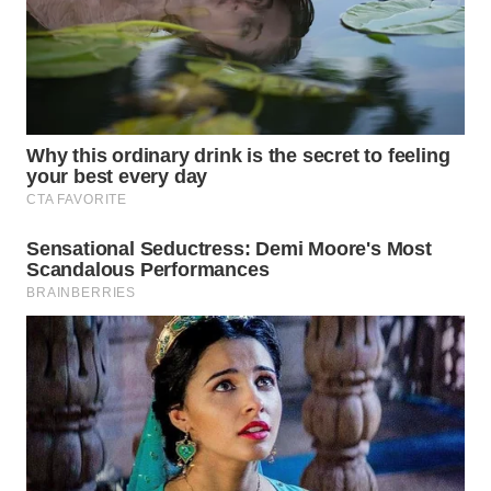
PORTAL
KONSUMEN
FORWAMKI
ALPERKLINAS
FORJASIDA
TAMBANG
NEWS
SITUNGIR
NEWS
SIDIKALANG
NEWS