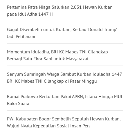
WN
Pertamina Patra Niaga Salurkan 2.031 Hewan Kurban
TAPANULI
pada Idul Adha 1447 H
TENGAH
Gagal Disembelih untuk Kurban, Kerbau 'Donald Trump'
WN DELI
Jadi Peliharaan
SERDANG
Momentum Iduladha, BRI KC Mabes TNI Cilangkap
WN
Berbagi Satu Ekor Sapi untuk Masyarakat
TEBING
TINGGI
Senyum Sumringah Warga Sambut Kurban Iduladha 1447
BRI KC Mabes TNI Cilangkap di Pasar Minggu
WN
PAKPAK
Ramai Prabowo Berkurban Pakai APBN, Istana Hingga MUI
Buka Suara
WN
KARAWANG
PWI Kabupaten Bogor Sembelih Sepuluh Hewan Kurban,
Wujud Nyata Kepedulian Sosial Insan Pers
WN