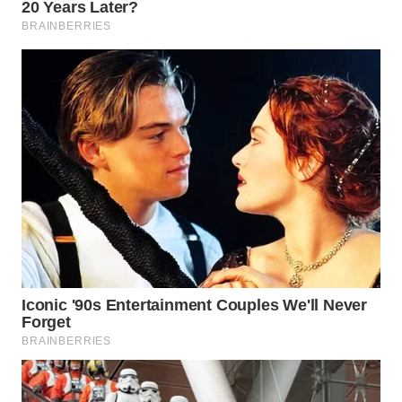
WN
SUMEDANG
WN
CIANJUR
WN
KEPULAUAN
SERIBU
WN
TANGERANG
WN
BINJAI
WN
CIREBON