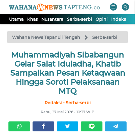
Utama
Khas
Nusantara
Serba-serbi
Opini
Indeks
WAHANA
Tutup
TV
Wahana News Tapanuli Tengah
Serba-serbi
Muhammadiyah Sibabangun
UTAMA
Gelar Salat Iduladha, Khatib
KHAS
Sampaikan Pesan Ketaqwaan
Hingga Soroti Pelaksanaan
NUSANTARA
MTQ
Redaksi - Serba-serbi
SERBA-
SERBI
Rabu, 27 Mei 2026 - 10:37 WIB
OPINI