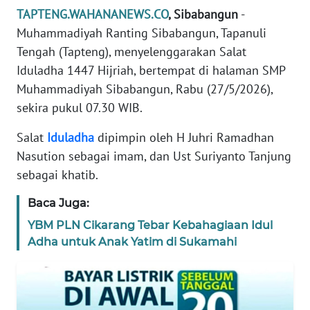
REDAKSI
TAPTENG.WAHANANEWS.CO
, Sibabangun
-
Muhammadiyah Ranting Sibabangun, Tapanuli
KARIR
Tengah (Tapteng), menyelenggarakan Salat
Iduladha 1447 Hijriah, bertempat di halaman SMP
DISCLAIMER
Muhammadiyah Sibabangun, Rabu (27/5/2026),
sekira pukul 07.30 WIB.
Wahana
News
Salat
Iduladha
dipimpin oleh H Juhri Ramadhan
Regional
Nasution sebagai imam, dan Ust Suriyanto Tanjung
sebagai khatib.
WN
SUMUT
Baca Juga:
YBM PLN Cikarang Tebar Kebahagiaan Idul
WN
Adha untuk Anak Yatim di Sukamahi
JAKARTA
WN
JABAR