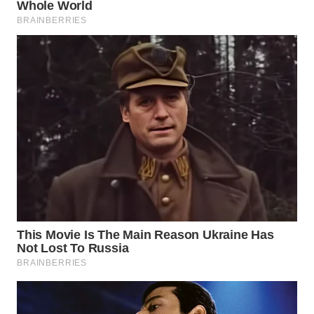
WAHANA
DESA
WISATA
LAPAK
WAHANA
Wahana
Network
KONSUMEN
LISTRIK
MASYARAKAT
KELISTRIKAN
WALINKI