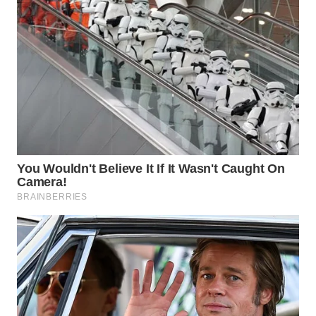
WN
INDRAMAYU
WN
KUNINGAN
WN
MAJALENGKA
WN
SUBANG
WN
SUKABUMI
WN
PURWAKARTA