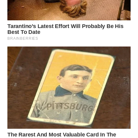
WAHANA
SPORT
WAHANA
UMKM
WAHANA
SELEB
WAHANA
PERSONA
WAHANA
OTOMOTIF
WAHANA
HEALTH