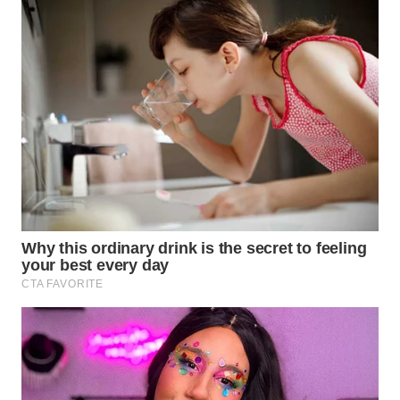
Wahana
Media
Group
WAHANA
NEWS
WAHANA
TANI
WAHANA
ADVOKAT
WAHANA
INFRASTRUKTUR
WAHANA
KONSUMEN