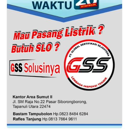
WN
BANTEN
WN
NTT
WN
KEPRI
WN
PAPUA
WN
PAPUA
BARAT
WN