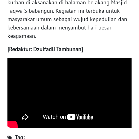
kurban dilaksanakan di halaman belakang Masjid
Taqwa Sibabangun. Kegiatan ini terbuka untuk
WN
masyarakat umum sebagai wujud kepedulian dan
MALUKU
kebersamaan dalam menyambut hari besar
keagamaan.
WN
MALUT
[Redaktur: Dzulfadli Tambunan]
WN
DAIRI
WN
DANAU
TOBA
WN
NIAS
WN
Tag: