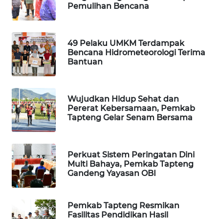
Pemulihan Bencana
CILEUNGSI
NEWS
49 Pelaku UMKM Terdampak
BERKAT
Bencana Hidrometeorologi Terima
Bantuan
NEWS
BERAMPU
NEWS
Wujudkan Hidup Sehat dan
Pererat Kebersamaan, Pemkab
Tapteng Gelar Senam Bersama
ANUGERAH
NEWS
Perkuat Sistem Peringatan Dini
AKHLAK
Multi Bahaya, Pemkab Tapteng
ID
Gandeng Yayasan OBI
PERAPKI
Pemkab Tapteng Resmikan
NEWS
Fasilitas Pendidikan Hasil