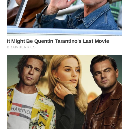
WN
PRIANGAN
TIMUR
WN
SEMARANG
WN
SOLO
WN
BOROBUDUR
WN
MADURA
WN