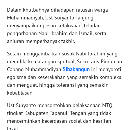
RIAU
Dalam khutbahnya dihadapan ratusan warga
WN
Muhammadiyah, Ust Suryanto Tanjung
SERAMBI
menyampaikan pesan ketakwaan, teladan
pengorbanan Nabi Ibrahim dan Ismail, serta
WN
anjuran memperbanyak takbir.
JAMBI
Selain menggambarkan sosok Nabi Ibrahim yang
WN
memiliki kematangan spritual, Sekretaris Pimpinan
SULTRA
Cabang Muhammadiyah
Sibabangun
ini menyoroti
egoisme dan keserakahan yang semakin kompleks
WN
dan menguat, hingga toleransi yang semakin
NTB
kebablasan.
WN
Ust Suryanto mencontohkan pelaksanaan MTQ
SULTENG
tingkat Kabupaten Tapanuli Tengah yang tidak
mencerminkan kecerdasan sosial dan kearifan
WN
lokal.
SULBAR