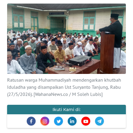
Informasi
INDEKS
BERITA
KONTAK
KAMI
INFO
IKLAN
Ratusan warga Muhammadiyah mendengarkan khutbah
Iduladha yang disampaikan Ust Suryanto Tanjung, Rabu
TENTANG
(27/5/2026). [WahanaNews.co / M Soleh Lubis]
KAMI
Ikuti Kami di:
PEDOMAN
MEDIA
SIBER