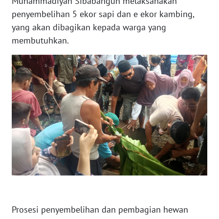
Muhammadiyah Sibabangun melaksanakan
penyembelihan 5 ekor sapi dan e ekor kambing,
WN
yang akan dibagikan kepada warga yang
KALTARA
membutuhkan.
WN
KALSEL
WN
KALTIM
WN
SULSEL
WN
GORONTALO
WN
Prosesi penyembelihan dan pembagian hewan
SULUT