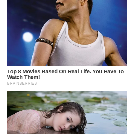
ID
MAWAKA
ID
MARTABAT
NET
PLN
WATCH
MKLI
LPKKI
LKKI
KOPEKLIN