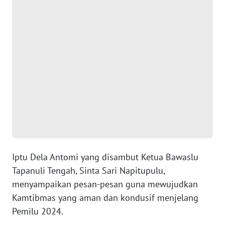
WN
BANTEN
WN
NTT
WN
KEPRI
WN
PAPUA
Iptu Dela Antomi yang disambut Ketua Bawaslu
WN
Tapanuli Tengah, Sinta Sari Napitupulu,
PAPUA
menyampaikan pesan-pesan guna mewujudkan
BARAT
Kamtibmas yang aman dan kondusif menjelang
Pemilu 2024.
WN