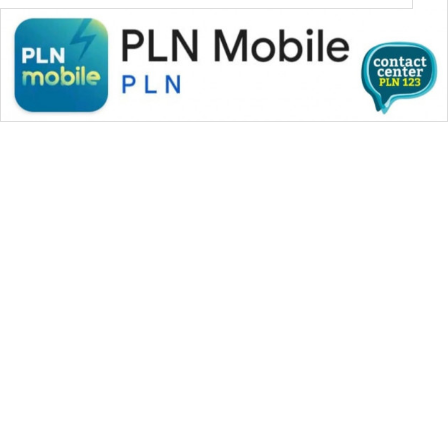
WAHANA MEDIA GROUP
|
|
|
WAHANA NEWS co
WAHANA TANI
WAHANA ADVOKAT
|
|
WAHANA INFRASTRUKTUR
WAHANA KONSUMEN
|
|
|
WAHANA LISTRIK
WAHANA TRAVEL
WAHANA TV