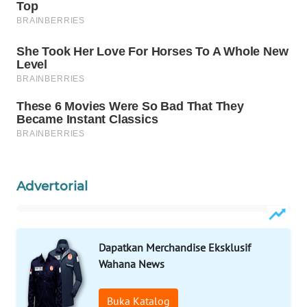
WAHANA
SPORT
WAHANA
UMKM
WAHANA
SELEB
Advertorial
WAHANA
PERSONA
WAHANA
Dapatkan Merchandise Eksklusif
OTOMOTIF
Wahana News
WAHANA
Buka Katalog
HEALTH