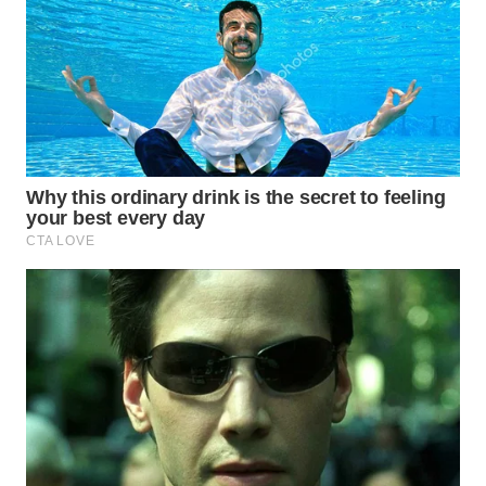
Wahana
Media
Group
WAHANA
NEWS
WAHANA
TANI
WAHANA
ADVOKAT
WAHANA
INFRASTRUKTUR
WAHANA
KONSUMEN