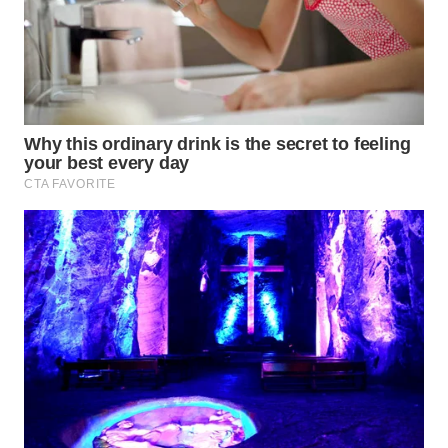
WN
INDRAMAYU
WN
KUNINGAN
WN
MAJALENGKA
WN
SUBANG
WN
SUKABUMI
WN
PURWAKARTA