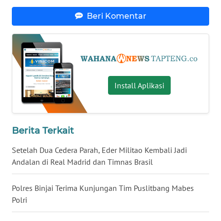
Beri Komentar
WN
NUSANTARA
WN
JOGJA
Install Aplikasi
WN
JATIM
Berita Terkait
WN
BALI
Setelah Dua Cedera Parah, Eder Militao Kembali Jadi
Andalan di Real Madrid dan Timnas Brasil
WN
KALBAR
Polres Binjai Terima Kunjungan Tim Puslitbang Mabes
Polri
WN
KALTENG