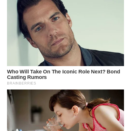
WN
SUMEDANG
WN
CIANJUR
WN
KEPULAUAN
SERIBU
WN
TANGERANG
WN
BINJAI
WN
CIREBON