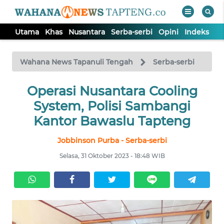
Utama
Khas
Nusantara
Serba-serbi
Opini
Indeks
WAHANA
Tutup
TV
Wahana News Tapanuli Tengah
Serba-serbi
Operasi Nusantara Cooling
UTAMA
System, Polisi Sambangi
KHAS
Kantor Bawaslu Tapteng
Jobbinson Purba - Serba-serbi
NUSANTARA
Selasa, 31 Oktober 2023 - 18:48 WIB
SERBA-
SERBI
OPINI