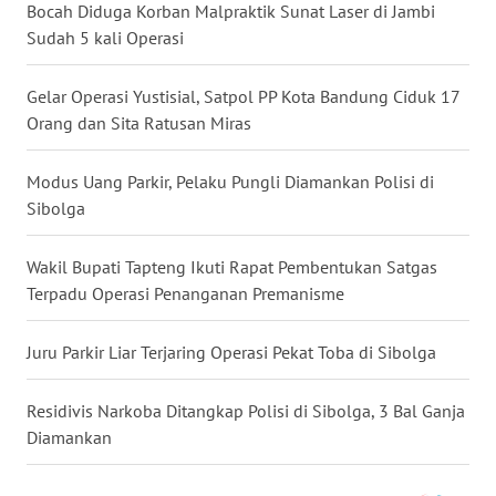
Bocah Diduga Korban Malpraktik Sunat Laser di Jambi
Sudah 5 kali Operasi
WN
KALTARA
Gelar Operasi Yustisial, Satpol PP Kota Bandung Ciduk 17
Orang dan Sita Ratusan Miras
WN
KALSEL
Modus Uang Parkir, Pelaku Pungli Diamankan Polisi di
Sibolga
WN
KALTIM
Wakil Bupati Tapteng Ikuti Rapat Pembentukan Satgas
Terpadu Operasi Penanganan Premanisme
WN
SULSEL
Juru Parkir Liar Terjaring Operasi Pekat Toba di Sibolga
WN
GORONTALO
Residivis Narkoba Ditangkap Polisi di Sibolga, 3 Bal Ganja
Diamankan
WN
SULUT