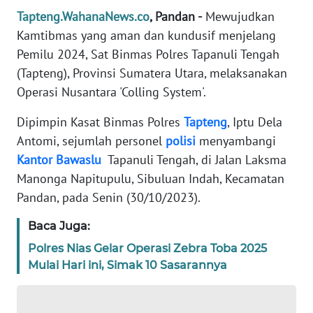
REDAKSI
Tapteng.WahanaNews.co
, Pandan -
Mewujudkan
Kamtibmas yang aman dan kundusif menjelang
KARIR
Pemilu 2024, Sat Binmas Polres Tapanuli Tengah
(Tapteng), Provinsi Sumatera Utara, melaksanakan
DISCLAIMER
Operasi Nusantara 'Colling System'.
Dipimpin Kasat Binmas Polres
Tapteng
, Iptu Dela
Wahana
News
Antomi, sejumlah personel
polisi
menyambangi
Regional
Kantor
Bawaslu
Tapanuli Tengah, di Jalan Laksma
Manonga Napitupulu, Sibuluan Indah, Kecamatan
WN
Pandan, pada Senin (30/10/2023).
SUMUT
Baca Juga:
WN
Polres Nias Gelar Operasi Zebra Toba 2025
JAKARTA
Mulai Hari ini, Simak 10 Sasarannya
WN
JABAR