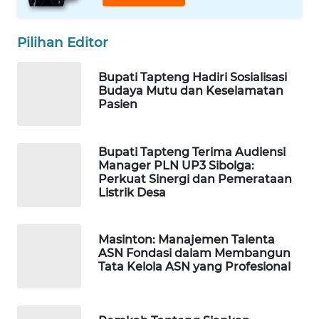
WAHANA
Pilihan Editor
DESA
WISATA
Bupati Tapteng Hadiri Sosialisasi
Budaya Mutu dan Keselamatan
LAPAK
Pasien
WAHANA
Wahana
Bupati Tapteng Terima Audiensi
Network
Manager PLN UP3 Sibolga:
Perkuat Sinergi dan Pemerataan
Listrik Desa
KONSUMEN
LISTRIK
Masinton: Manajemen Talenta
ASN Fondasi dalam Membangun
MASYARAKAT
Tata Kelola ASN yang Profesional
KELISTRIKAN
WALINKI