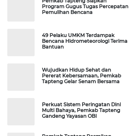
Pemkab Tapteng Siapkan
ID
Program Gugus Tugas Percepatan
Pemulihan Bencana
MAWAKA
ID
49 Pelaku UMKM Terdampak
MARTABAT
Bencana Hidrometeorologi Terima
NET
Bantuan
PLN
WATCH
Wujudkan Hidup Sehat dan
Pererat Kebersamaan, Pemkab
Tapteng Gelar Senam Bersama
MKLI
LPKKI
Perkuat Sistem Peringatan Dini
Multi Bahaya, Pemkab Tapteng
Gandeng Yayasan OBI
LKKI
KOPEKLIN