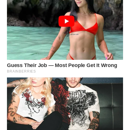
LANGKAT
WN
TAPANULI
SELATAN
WN
TANJUNG
LESUNG
WN
KARO
WN
SIMALUNGUN
WN
LABUHANBATU