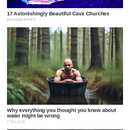
WN
PRIANGAN
TIMUR
WN
SEMARANG
WN
SOLO
WN
BOROBUDUR
WN
MADURA
WN