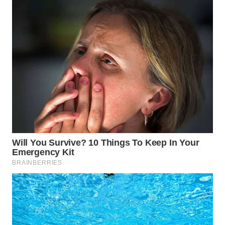
SURABAYA
WN
NATUNA
WN
BINTAN
WN
MANDALIKA
WN
LIKUPANG
WN
LABUANBAJO
WN
BORNEO