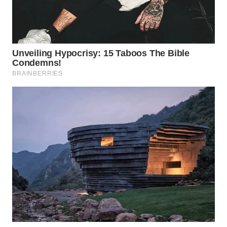
WN
TAPANULI
TENGAH
WN DELI
SERDANG
WN
TEBING
TINGGI
WN
PAKPAK
WN
KARAWANG
WN