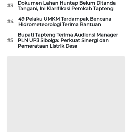
Dokumen Lahan Huntap Belum Ditanda
#3
Tangani, Ini Klarifikasi Pemkab Tapteng
SIBARAGAS
49 Pelaku UMKM Terdampak Bencana
NEWS
#4
Hidrometeorologi Terima Bantuan
Bupati Tapteng Terima Audiensi Manager
METRO
#5
PLN UP3 Sibolga: Perkuat Sinergi dan
SIANTAR
Pemerataan Listrik Desa
NEWS
METRO
MEDAN
NEWS
METRO
JAKARTA
NEWS
KRT
NEWS