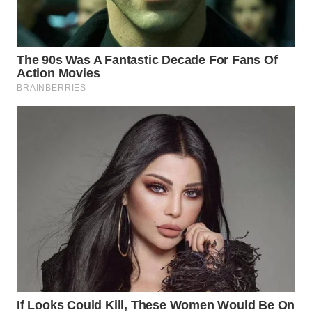
WAHANA
LISTRIK
WAHANA
TRAVEL
WAHANA
TV
WAHANANEWS
ID
WAHANANEWS
CO ID
WAHANANEWS
NET