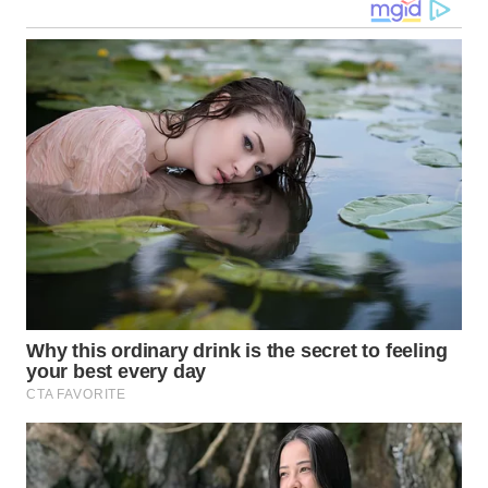
WN
MALUKU
WN
MALUT
WN
DAIRI
WN
DANAU
TOBA
WN
NIAS
WN