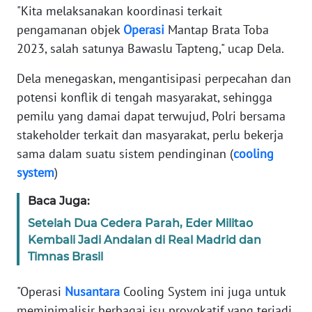
RIAU
"Kita melaksanakan koordinasi terkait
pengamanan objek
Operasi
Mantap Brata Toba
WN
2023, salah satunya Bawaslu Tapteng," ucap Dela.
SERAMBI
Dela menegaskan, mengantisipasi perpecahan dan
WN
potensi konflik di tengah masyarakat, sehingga
JAMBI
pemilu yang damai dapat terwujud, Polri bersama
stakeholder terkait dan masyarakat, perlu bekerja
WN
sama dalam suatu sistem pendinginan (
cooling
SULTRA
system
)
WN
Baca Juga:
NTB
Setelah Dua Cedera Parah, Eder Militao
Kembali Jadi Andalan di Real Madrid dan
WN
Timnas Brasil
SULTENG
"Operasi
Nusantara
Cooling System ini juga untuk
WN
meminimalisir berbagai isu provokatif yang terjadi
SULBAR