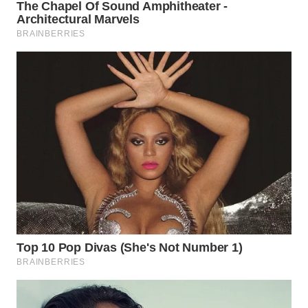
BEKASI
WN
BOGOR
WN
DEPOK
WN
TAPANULI
UTARA
WN
SAMOSIR
WN
PADANG
LAWAS