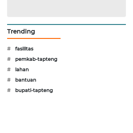
KARING
NEWS
Trending
JURNAL
MARITIM
#
fasilitas
HUMBANG
#
pemkab-tapteng
NEWS
#
lahan
GARONGGANG
#
bantuan
NEWS
#
bupati-tapteng
FISUELRI
ID
ENERGI
NEWS