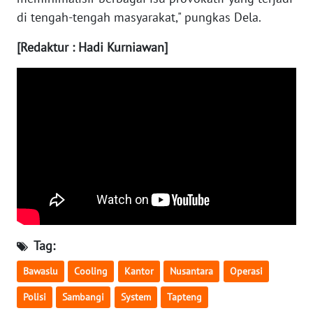
di tengah-tengah masyarakat," pungkas Dela.
WN
[Redaktur : Hadi Kurniawan]
BABEL
WN
SUMBAR
WN
SUMSEL
WN
BENGKULU
WN
Tag:
LAMPUNG
Bawaslu
Cooling
Kantor
Nusantara
Operasi
WN
Polisi
Sambangi
System
Tapteng
JATENG