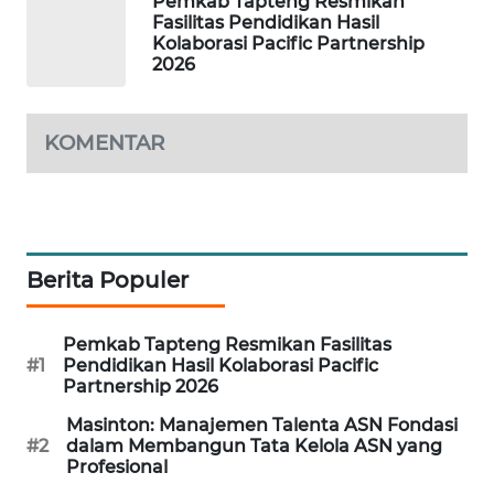
Pemkab Tapteng Resmikan
Fasilitas Pendidikan Hasil
Kolaborasi Pacific Partnership
PORTAL
2026
KONSUMEN
FORWAMKI
KOMENTAR
ALPERKLINAS
FORJASIDA
Berita Populer
TAMBANG
NEWS
Pemkab Tapteng Resmikan Fasilitas
#1
Pendidikan Hasil Kolaborasi Pacific
Partnership 2026
SITUNGIR
NEWS
Masinton: Manajemen Talenta ASN Fondasi
#2
dalam Membangun Tata Kelola ASN yang
Profesional
SIDIKALANG
NEWS