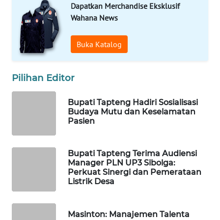
Dapatkan Merchandise Eksklusif
Wahana News
WAHANA
DESA
WISATA
Buka Katalog
LAPAK
Pilihan Editor
WAHANA
Bupati Tapteng Hadiri Sosialisasi
Wahana
Budaya Mutu dan Keselamatan
Network
Pasien
KONSUMEN
LISTRIK
Bupati Tapteng Terima Audiensi
Manager PLN UP3 Sibolga:
Perkuat Sinergi dan Pemerataan
MASYARAKAT
Listrik Desa
KELISTRIKAN
WALINKI
Masinton: Manajemen Talenta