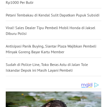
Rp1000 Per Butir
WN
MALUKU
Petani Tembakau di Kendal Sulit Dapatkan Pupuk Subsidi
WN
Viral! Sales Dealer Tipu Pembeli Mobil Honda di Jaksel
MALUT
Diburu Polisi
WN
Antisipasi Panik Buying, Siantar Plaza Wajibkan Pembeli
DAIRI
Minyak Goreng Bayar Kartu Member
WN
Sudah di Police-Line, Toko Beras Astu di Jalan Tole
DANAU
Iskandar Depok ini Masih Layani Pembeli
TOBA
WN
NIAS
WN