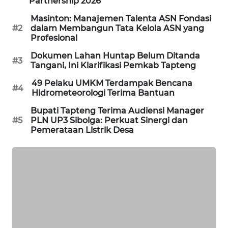
Partnership 2026
Masinton: Manajemen Talenta ASN Fondasi
SIBARAGAS
#2
dalam Membangun Tata Kelola ASN yang
NEWS
Profesional
Dokumen Lahan Huntap Belum Ditanda
#3
METRO
Tangani, Ini Klarifikasi Pemkab Tapteng
SIANTAR
49 Pelaku UMKM Terdampak Bencana
NEWS
#4
Hidrometeorologi Terima Bantuan
Bupati Tapteng Terima Audiensi Manager
METRO
#5
PLN UP3 Sibolga: Perkuat Sinergi dan
MEDAN
Pemerataan Listrik Desa
NEWS
METRO
JAKARTA
NEWS
KRT
NEWS