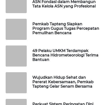
ID
ASN Fondasi dalam Membangun
Tata Kelola ASN yang Profesional
MAWAKA
ID
Pemkab Tapteng Siapkan
Program Gugus Tugas Percepatan
MARTABAT
Pemulihan Bencana
NET
PLN
49 Pelaku UMKM Terdampak
WATCH
Bencana Hidrometeorologi Terima
Bantuan
MKLI
Wujudkan Hidup Sehat dan
LPKKI
Pererat Kebersamaan, Pemkab
Tapteng Gelar Senam Bersama
LKKI
KOPEKLIN
Perkuat Sistem Peringatan Dini