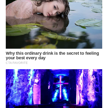
LANGKAT
WN
TAPANULI
SELATAN
WN
TANJUNG
LESUNG
WN
KARO
WN
SIMALUNGUN
WN
LABUHANBATU