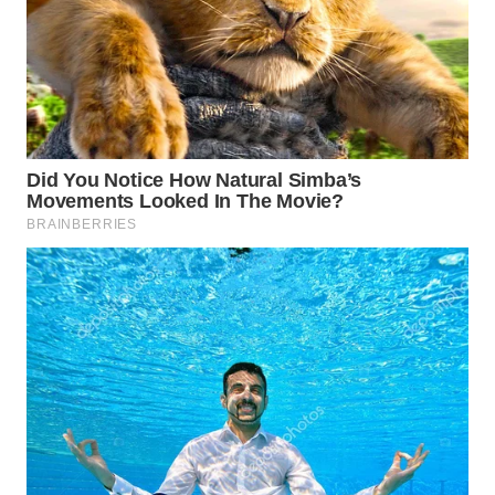
WN
INDRAMAYU
WN
KUNINGAN
WN
MAJALENGKA
WN
SUBANG
WN
SUKABUMI
WN
PURWAKARTA