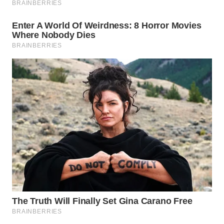
SURABAYA
WN
NATUNA
WN
BINTAN
WN
MANDALIKA
WN
LIKUPANG
WN
LABUANBAJO
WN
BORNEO