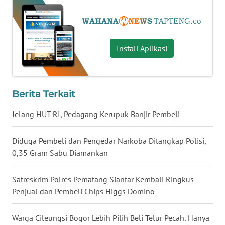
WN
KALTARA
Install Aplikasi
WN
KALSEL
Berita Terkait
WN
KALTIM
Jelang HUT RI, Pedagang Kerupuk Banjir Pembeli
WN
Diduga Pembeli dan Pengedar Narkoba Ditangkap Polisi,
SULSEL
0,35 Gram Sabu Diamankan
WN
Satreskrim Polres Pematang Siantar Kembali Ringkus
GORONTALO
Penjual dan Pembeli Chips Higgs Domino
WN
Warga Cileungsi Bogor Lebih Pilih Beli Telur Pecah, Hanya
SULUT