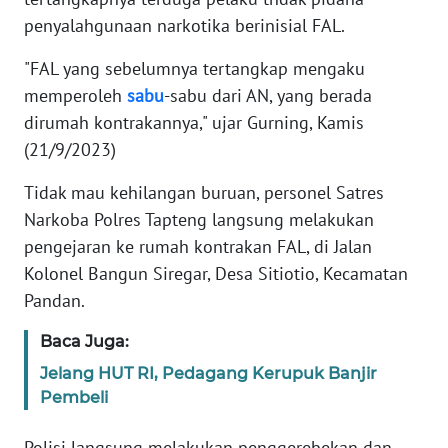
RIAU
penyalahgunaan narkotika berinisial FAL.
WN
"FAL yang sebelumnya tertangkap mengaku
SERAMBI
memperoleh
sabu
-sabu dari AN, yang berada
dirumah kontrakannya," ujar Gurning, Kamis
WN
(21/9/2023)
JAMBI
Tidak mau kehilangan buruan, personel Satres
WN
Narkoba Polres Tapteng langsung melakukan
SULTRA
pengejaran ke rumah kontrakan FAL, di Jalan
Kolonel Bangun Siregar, Desa Sitiotio, Kecamatan
WN
Pandan.
NTB
Baca Juga:
WN
SULTENG
Jelang HUT RI, Pedagang Kerupuk Banjir
Pembeli
WN
Polisi langsung melakukan penggerebekan dan
SULBAR