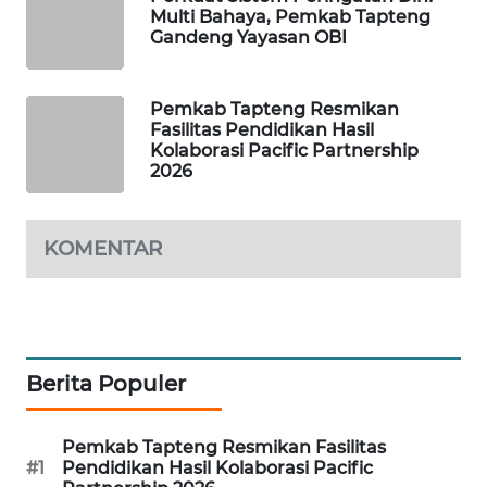
Multi Bahaya, Pemkab Tapteng
Gandeng Yayasan OBI
PORTAL
KONSUMEN
Pemkab Tapteng Resmikan
FORWAMKI
Fasilitas Pendidikan Hasil
Kolaborasi Pacific Partnership
2026
ALPERKLINAS
FORJASIDA
KOMENTAR
TAMBANG
NEWS
SITUNGIR
Berita Populer
NEWS
Pemkab Tapteng Resmikan Fasilitas
SIDIKALANG
#1
Pendidikan Hasil Kolaborasi Pacific
NEWS