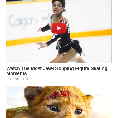
WN
SUMEDANG
WN
CIANJUR
WN
KEPULAUAN
SERIBU
WN
TANGERANG
WN
BINJAI
WN
CIREBON