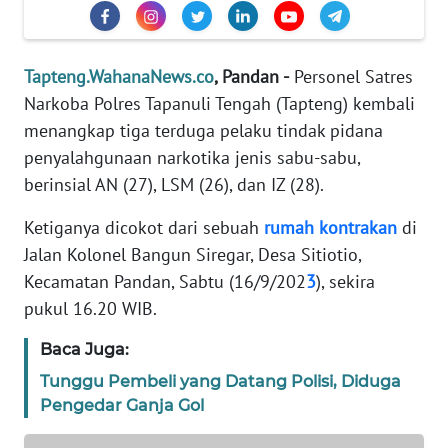
REDAKSI
KARIR
Tapteng.WahanaNews.co
, Pandan -
Personel Satres
Narkoba Polres Tapanuli Tengah (Tapteng) kembali
DISCLAIMER
menangkap tiga terduga pelaku tindak pidana
penyalahgunaan narkotika jenis sabu-sabu,
Wahana
berinsial AN (27), LSM (26), dan IZ (28).
News
Regional
Ketiganya dicokot dari sebuah
rumah
kontrakan
di
Jalan Kolonel Bangun Siregar, Desa Sitiotio,
WN
Kecamatan Pandan, Sabtu (16/9/202
3
), sekira
SUMUT
pukul 16.20 WIB.
WN
Baca Juga:
JAKARTA
Tunggu Pembeli yang Datang Polisi, Diduga
Pengedar Ganja Gol
WN
JABAR