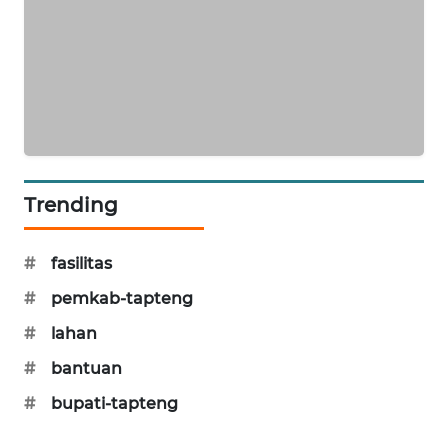
KARING
NEWS
JURNAL
MARITIM
HUMBANG
Trending
NEWS
GARONGGANG
#
fasilitas
NEWS
#
pemkab-tapteng
FISUELRI
#
lahan
ID
#
bantuan
#
bupati-tapteng
ENERGI
NEWS