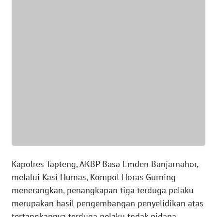
WN
BANTEN
WN
NTT
WN
KEPRI
WN
PAPUA
WN
Kapolres Tapteng, AKBP Basa Emden Banjarnahor,
PAPUA
melalui Kasi Humas, Kompol Horas Gurning
BARAT
menerangkan, penangkapan tiga terduga pelaku
merupakan hasil pengembangan penyelidikan atas
WN
tertangkapnya terduga pelaku tndak pidana