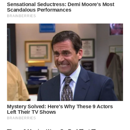
Wahana
Media
Group
WAHANA
NEWS
WAHANA
TANI
WAHANA
ADVOKAT
WAHANA
INFRASTRUKTUR
WAHANA
KONSUMEN