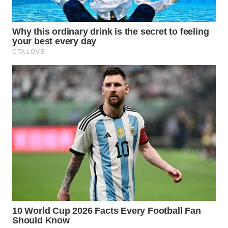
WN
PRIANGAN
TIMUR
WN
SEMARANG
WN
SOLO
WN
BOROBUDUR
WN
MADURA
WN