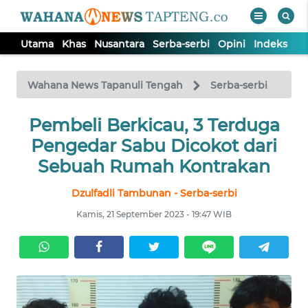
Utama
Khas
Nusantara
Serba-serbi
Opini
Indeks
WAHANA
Tutup
TV
Wahana News Tapanuli Tengah
Serba-serbi
Pembeli Berkicau, 3 Terduga
UTAMA
Pengedar Sabu Dicokot dari
KHAS
Sebuah Rumah Kontrakan
Dzulfadli Tambunan - Serba-serbi
NUSANTARA
Kamis, 21 September 2023 - 19:47 WIB
SERBA-
SERBI
OPINI