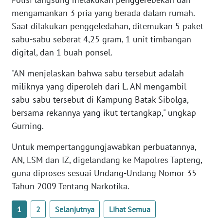
mengamankan 3 pria yang berada dalam rumah.
Saat dilakukan penggeledahan, ditemukan 5 paket
WN
BABEL
sabu-sabu seberat 4,25 gram, 1 unit timbangan
digital, dan 1 buah ponsel.
WN
SUMBAR
"AN menjelaskan bahwa sabu tersebut adalah
miliknya yang diperoleh dari L. AN mengambil
WN
sabu-sabu tersebut di Kampung Batak Sibolga,
SUMSEL
bersama rekannya yang ikut tertangkap," ungkap
Gurning.
WN
BENGKULU
Untuk mempertanggungjawabkan perbuatannya,
AN, LSM dan IZ, digelandang ke Mapolres Tapteng,
WN
guna diproses sesuai Undang-Undang Nomor 35
LAMPUNG
Tahun 2009 Tentang Narkotika.
WN
1
2
Selanjutnya
Lihat Semua
JATENG