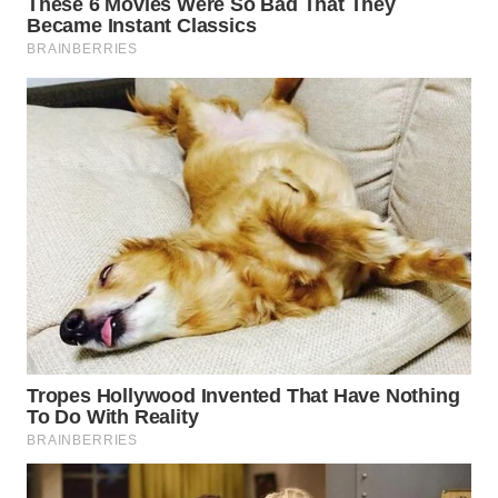
WAHANA
LISTRIK
WAHANA
TRAVEL
WAHANA
TV
WAHANANEWS
ID
WAHANANEWS
CO ID
WAHANANEWS
NET