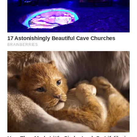
WN
TAPANULI
TENGAH
WN DELI
SERDANG
WN
TEBING
TINGGI
WN
PAKPAK
WN
KARAWANG
WN