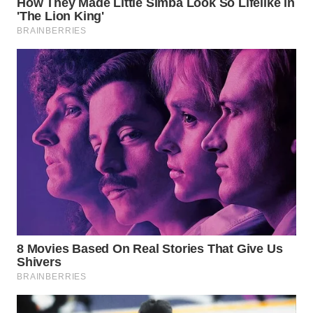
BEKASI
WN
BOGOR
WN
DEPOK
WN
TAPANULI
UTARA
WN
SAMOSIR
WN
PADANG
LAWAS