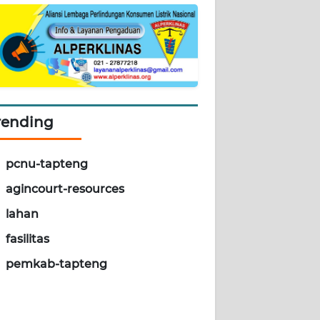
rending
pcnu-tapteng
agincourt-resources
lahan
fasilitas
pemkab-tapteng