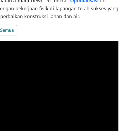
matan Andam Dewi 141 hektar.
Optimalisasi
ini
ngan pekerjaan fisik di lapangan telah sukses yang
perbaikan konstruksi lahan dan air.
t Semua