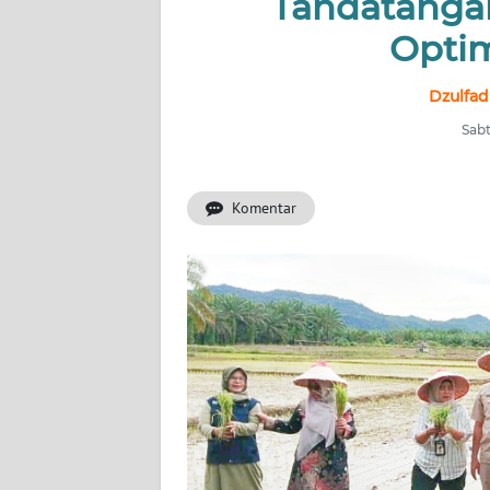
Tandatangan
Optim
INDEKS
BERITA
Dzulfad
KONTAK
Sabt
KAMI
Komentar
INFO
IKLAN
TENTANG
KAMI
PEDOMAN
MEDIA
SIBER
REDAKSI