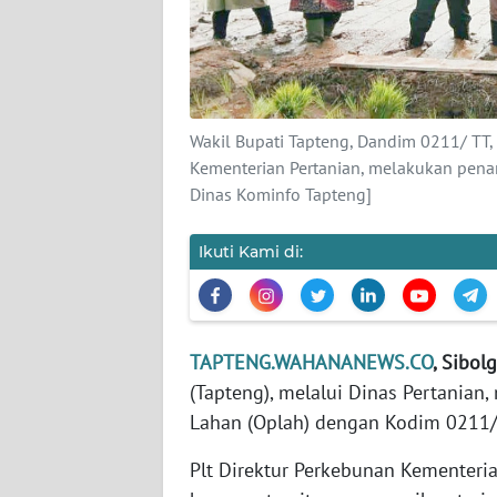
KARIR
DISCLAIMER
Wakil Bupati Tapteng, Dandim 0211/ TT,
Wahana
Kementerian Pertanian, melakukan pen
News
Dinas Kominfo Tapteng]
Regional
Ikuti Kami di:
WN
SUMUT
WN
TAPTENG.WAHANANEWS.CO
, Sibol
JAKARTA
(Tapteng), melalui Dinas Pertanian
Lahan (Oplah) dengan Kodim 0211/T
WN
JABAR
Plt Direktur Perkebunan Kementeria