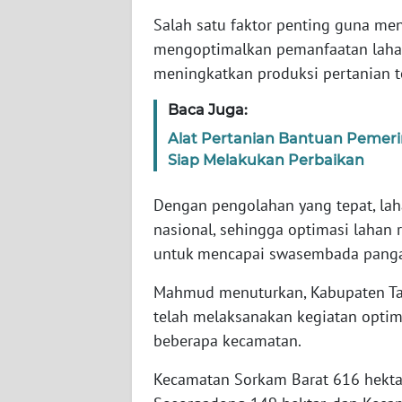
WN
Salah satu faktor penting guna me
BABEL
mengoptimalkan pemanfaatan lahan
meningkatkan produksi pertanian t
WN
SUMBAR
Baca Juga:
Alat Pertanian Bantuan Pemeri
WN
Siap Melakukan Perbaikan
SUMSEL
Dengan pengolahan yang tepat, la
WN
nasional, sehingga optimasi lahan
BENGKULU
untuk mencapai swasembada panga
WN
Mahmud menuturkan, Kabupaten Tap
LAMPUNG
telah melaksanakan kegiatan optima
beberapa kecamatan.
WN
JATENG
Kecamatan Sorkam Barat 616 hekta