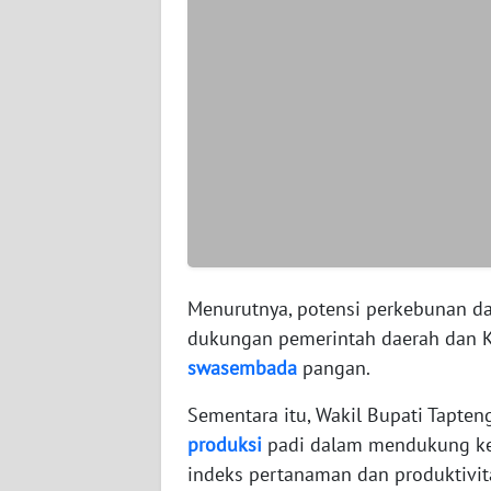
WN
SERAMBI
WN
JAMBI
WN
SULTRA
WN
NTB
Menurutnya, potensi perkebunan dan
dukungan pemerintah daerah dan 
WN
swasembada
pangan.
SULTENG
Sementara itu, Wakil Bupati Tapte
WN
produksi
padi dalam mendukung ke
SULBAR
indeks pertanaman dan produktivit