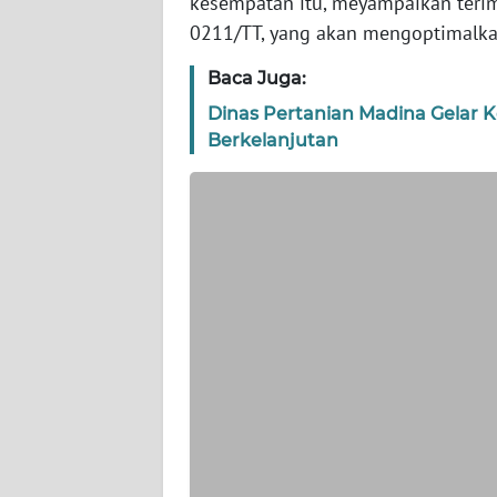
kesempatan itu, meyampaikan teri
WN
0211/TT, yang akan mengoptimalka
BANTEN
Baca Juga:
WN
Dinas Pertanian Madina Gelar K
NTT
Berkelanjutan
WN
KEPRI
WN
PAPUA
WN
PAPUA
BARAT
WN
RIAU