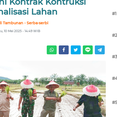
i Kontrak Kontruksi
alisasi Lahan
#1
li Tambunan - Serba-serbi
u, 10 Mei 2025 - 14:49 WIB
#
#
#
#