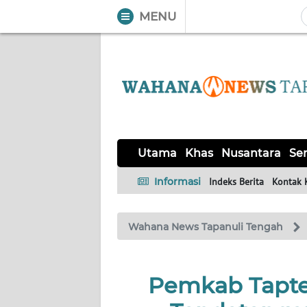
MENU
WAHANA
Tutup
TV
UTAMA
KHAS
Utama
Khas
Nusantara
Ser
NUSANTARA
Informasi
Indeks Berita
Kontak 
SERBA-
Wahana News Tapanuli Tengah
SERBI
OPINI
Pemkab Tapte
Informasi