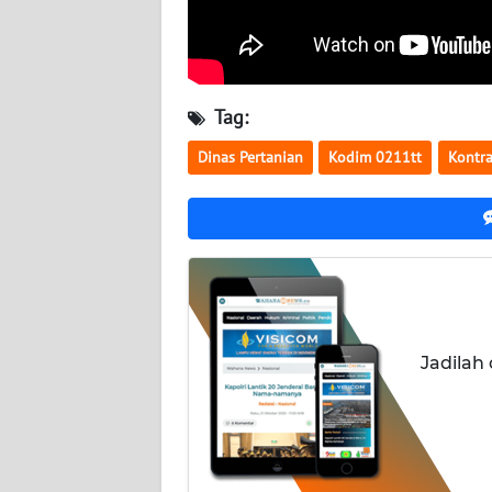
WN
KALTARA
WN
Tag:
KALSEL
Dinas Pertanian
Kodim 0211tt
Kontra
WN
KALTIM
WN
SULSEL
WN
Jadilah
GORONTALO
WN
SULUT