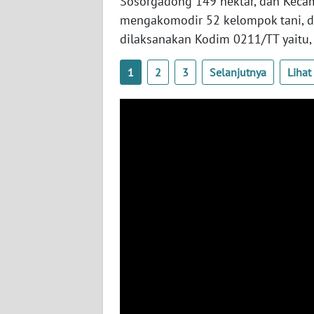
Sosorgadong 149 hektar, dan Keca
WN
mengakomodir 52 kelompok tani, de
NUSANTARA
dilaksanakan Kodim 0211/TT yaitu, 
WN
1
2
3
Selanjutnya
Liha
JOGJA
WN
JATIM
WN
BALI
WN
KALBAR
WN
KALTENG