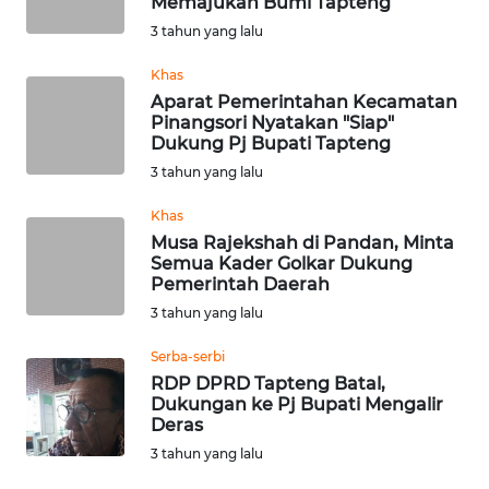
Memajukan Bumi Tapteng
BEKASI
3 tahun yang lalu
WN
Khas
BOGOR
Aparat Pemerintahan Kecamatan
Pinangsori Nyatakan "Siap"
Dukung Pj Bupati Tapteng
WN
DEPOK
3 tahun yang lalu
Khas
WN
Musa Rajekshah di Pandan, Minta
TAPANULI
Semua Kader Golkar Dukung
UTARA
Pemerintah Daerah
3 tahun yang lalu
WN
SAMOSIR
Serba-serbi
RDP DPRD Tapteng Batal,
Dukungan ke Pj Bupati Mengalir
WN
Deras
PADANG
3 tahun yang lalu
LAWAS