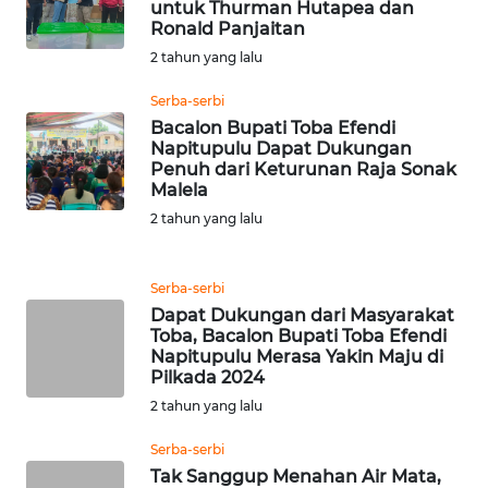
RIAU
untuk Thurman Hutapea dan
Ronald Panjaitan
2 tahun yang lalu
WN
SERAMBI
Serba-serbi
Bacalon Bupati Toba Efendi
WN
Napitupulu Dapat Dukungan
JAMBI
Penuh dari Keturunan Raja Sonak
Malela
2 tahun yang lalu
WN
SULTRA
Serba-serbi
WN
Dapat Dukungan dari Masyarakat
NTB
Toba, Bacalon Bupati Toba Efendi
Napitupulu Merasa Yakin Maju di
Pilkada 2024
WN
SULTENG
2 tahun yang lalu
Serba-serbi
WN
Tak Sanggup Menahan Air Mata,
SULBAR