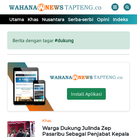
Utama
Khas
Nusantara
Serba-serbi
Opini
Indeks
WAHANA
Tutup
TV
Berita dengan tagar
#dukung
UTAMA
KHAS
NUSANTARA
Install Aplikasi
SERBA-
SERBI
Khas
Warga Dukung Julinda Zep
OPINI
Pasaribu Sebagai Penjabat Kepala