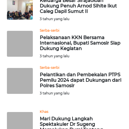
Keluarga Besar Sirajaoloan
Dukung Penuh Arnod Sihite Ikut
WN
Caleg Dapil Sumut II
TAPANULI
TENGAH
3 tahun yang lalu
Serba-serbi
WN DELI
Pelaksanaan KKN Bersama
SERDANG
Internasional, Bupati Samosir Siap
Dukung Kegiatan
WN
3 tahun yang lalu
TEBING
TINGGI
Serba-serbi
Pelantikan dan Pembekalan PTPS
Pemilu 2024 dapat Dukungan dari
WN
Polres Samosir
PAKPAK
3 tahun yang lalu
WN
KARAWANG
Khas
Mari Dukung Langkah
Spektakuler Dr Sugeng
WN