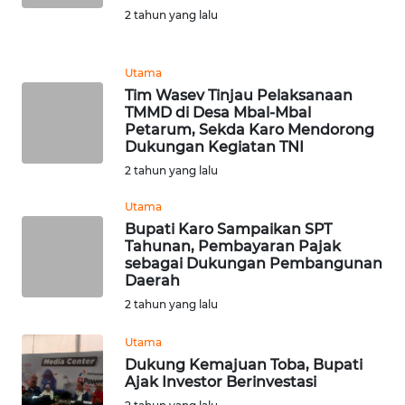
2 tahun yang lalu
WN
KALTARA
Utama
Tim Wasev Tinjau Pelaksanaan
WN
TMMD di Desa Mbal-Mbal
KALSEL
Petarum, Sekda Karo Mendorong
Dukungan Kegiatan TNI
2 tahun yang lalu
WN
KALTIM
Utama
Bupati Karo Sampaikan SPT
WN
Tahunan, Pembayaran Pajak
SULSEL
sebagai Dukungan Pembangunan
Daerah
2 tahun yang lalu
WN
GORONTALO
Utama
Dukung Kemajuan Toba, Bupati
WN
Ajak Investor Berinvestasi
SULUT