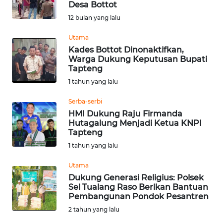
Desa Bottot
Informasi
12 bulan yang lalu
INDEKS
Utama
BERITA
Kades Bottot Dinonaktifkan,
Warga Dukung Keputusan Bupati
Tapteng
KONTAK
1 tahun yang lalu
KAMI
Serba-serbi
INFO
HMI Dukung Raju Firmanda
IKLAN
Hutagalung Menjadi Ketua KNPI
Tapteng
1 tahun yang lalu
TENTANG
KAMI
Utama
Dukung Generasi Religius: Polsek
PEDOMAN
Sei Tualang Raso Berikan Bantuan
MEDIA
Pembangunan Pondok Pesantren
SIBER
2 tahun yang lalu