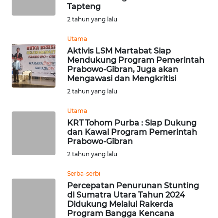
Tapteng
2 tahun yang lalu
WN
NUSANTARA
Utama
Aktivis LSM Martabat Siap
WN
Mendukung Program Pemerintah
Prabowo-Gibran, Juga akan
JOGJA
Mengawasi dan Mengkritisi
2 tahun yang lalu
WN
JATIM
Utama
KRT Tohom Purba : Siap Dukung
WN
dan Kawal Program Pemerintah
Prabowo-Gibran
BALI
2 tahun yang lalu
WN
Serba-serbi
KALBAR
Percepatan Penurunan Stunting
di Sumatra Utara Tahun 2024
WN
Didukung Melalui Rakerda
Program Bangga Kencana
KALTENG