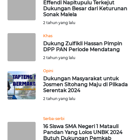
Effendi Napitupulu Terkejut
Dukungan Besar dari Keturunan
Sonak Malela
WN
BABEL
2 tahun yang lalu
Khas
WN
Dukung Zulfikli Hassan Pimpin
SUMBAR
DPP PAN Periode Mendatang
2 tahun yang lalu
WN
SUMSEL
Opini
Dukungan Masyarakat untuk
Josmen Sitohang Maju di Pilkada
WN
Serentak 2024
BENGKULU
2 tahun yang lalu
WN
LAMPUNG
Serba-serbi
16 Siswa SMA Negeri 1 Matauli
WN
Pandan Yang Lolos UNBK 2024
Butuh Dukungan Pemkab
JATENG