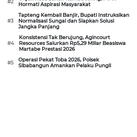
#2
Hormati Aspirasi Masyarakat
WN
Tapteng Kembali Banjir, Bupati Instruksikan
PRIANGAN
#3
Normalisasi Sungai dan Siapkan Solusi
TIMUR
Jangka Panjang
Konsistensi Tak Berujung, Agincourt
WN
#4
Resources Salurkan Rp5,29 Miliar Beasiswa
SEMARANG
Martabe Prestasi 2026
Operasi Pekat Toba 2026, Polsek
#5
WN
Sibabangun Amankan Pelaku Pungli
SOLO
WN
BOROBUDUR
WN
MADURA
WN