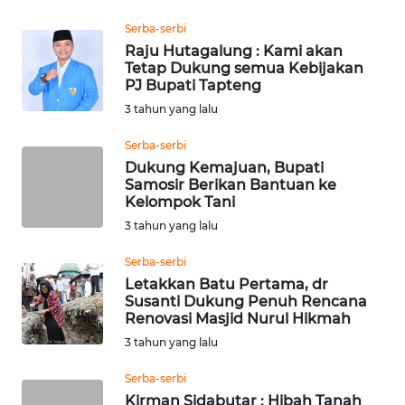
WN
Serba-serbi
SUMEDANG
Raju Hutagalung : Kami akan
Tetap Dukung semua Kebijakan
PJ Bupati Tapteng
WN
CIANJUR
3 tahun yang lalu
Serba-serbi
WN
Dukung Kemajuan, Bupati
KEPULAUAN
Samosir Berikan Bantuan ke
SERIBU
Kelompok Tani
3 tahun yang lalu
WN
TANGERANG
Serba-serbi
Letakkan Batu Pertama, dr
Susanti Dukung Penuh Rencana
WN
Renovasi Masjid Nurul Hikmah
BINJAI
3 tahun yang lalu
WN
Serba-serbi
CIREBON
Kirman Sidabutar : Hibah Tanah