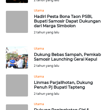
2 tahun yang lalu
WN
Utama
MALUKU
Hadiri Pesta Bona Taon PSBI,
Bupati Samosir Dapat Dukungan
dari Marga Simbolon
WN
2 tahun yang lalu
MALUT
WN
Utama
DAIRI
Dukung Bebas Sampah, Pemkab
Samosir Launching Gerai Kepul
WN
2 tahun yang lalu
DANAU
TOBA
Utama
Linmas Parjalihotan, Dukung
Penuh Pj Bupati Tapteng
WN
NIAS
2 tahun yang lalu
Utama
WN