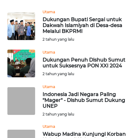
REDAKSI
Utama
Dukungan Bupati Sergai untuk
KARIR
Dakwah Islamiyah di Desa-desa
Melalui BKPRMI
DISCLAIMER
2 tahun yang lalu
Utama
Wahana
News
Dukungan Penuh Dishub Sumut
Regional
untuk Suksesnya PON XXI 2024
2 tahun yang lalu
WN
Utama
SUMUT
Indonesia Jadi Negara Paling
"Mager" - Dishub Sumut Dukung
WN
UNEP
JAKARTA
2 tahun yang lalu
Utama
WN
JABAR
Wabup Madina Kunjungi Korban