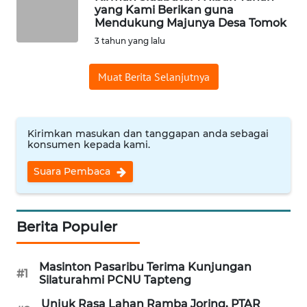
yang Kami Berikan guna
Mendukung Majunya Desa Tomok
WN
INDRAMAYU
3 tahun yang lalu
Muat Berita Selanjutnya
WN
KUNINGAN
WN
Kirimkan masukan dan tanggapan anda sebagai
MAJALENGKA
konsumen kepada kami.
Suara Pembaca
WN
SUBANG
Berita Populer
WN
SUKABUMI
Masinton Pasaribu Terima Kunjungan
#1
Silaturahmi PCNU Tapteng
WN
PURWAKARTA
Unjuk Rasa Lahan Ramba Joring, PTAR