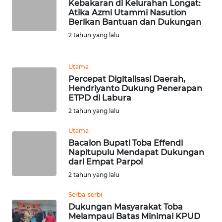
Kebakaran di Kelurahan Longat:
Atika Azmi Utammi Nasution
WN
Berikan Bantuan dan Dukungan
BANTEN
2 tahun yang lalu
WN
NTT
Utama
Percepat Digitalisasi Daerah,
Hendriyanto Dukung Penerapan
WN
ETPD di Labura
KEPRI
2 tahun yang lalu
WN
Utama
PAPUA
Bacalon Bupati Toba Effendi
Napitupulu Mendapat Dukungan
dari Empat Parpol
WN
2 tahun yang lalu
PAPUA
BARAT
Serba-serbi
Dukungan Masyarakat Toba
WN
Melampaui Batas Minimal KPUD