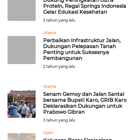
Dukung Peningkatan Gizi &
LANGKAT
Protein, Regal Springs Indonesia
Gelar Edukasi Kesehatan
WN
2 tahun yang lalu
TAPANULI
SELATAN
Utama
Perbaikan Infrastruktur Jalan,
Dukungan Pelepasan Tanah
WN
Penting untuk Suksesnya
TANJUNG
Pembangunan
LESUNG
2 tahun yang lalu
WN
KARO
Utama
Senam Gemoy dan Jalan Santai
bersama Bupati Karo, GRIB Karo
WN
Deklarasikan Dukungan untuk
SIMALUNGUN
Prabowo Gibran
3 tahun yang lalu
WN
LABUHANBATU
Opini