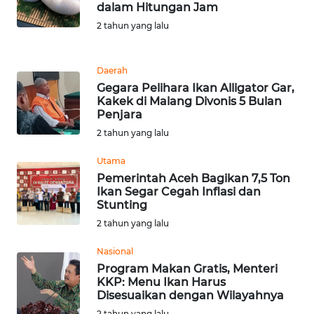
dalam Hitungan Jam
2 tahun yang lalu
WN
BANTEN
Daerah
WN
Gegara Pelihara Ikan Alligator Gar,
NTT
Kakek di Malang Divonis 5 Bulan
Penjara
WN
2 tahun yang lalu
KEPRI
Utama
Pemerintah Aceh Bagikan 7,5 Ton
WN
Ikan Segar Cegah Inflasi dan
PAPUA
Stunting
2 tahun yang lalu
WN
PAPUA
Nasional
BARAT
Program Makan Gratis, Menteri
KKP: Menu Ikan Harus
Disesuaikan dengan Wilayahnya
WN
2 tahun yang lalu