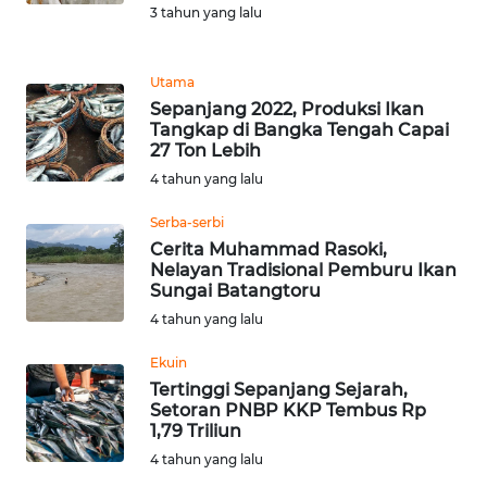
LANGKAT
3 tahun yang lalu
WN
Utama
TAPANULI
SELATAN
Sepanjang 2022, Produksi Ikan
Tangkap di Bangka Tengah Capai
27 Ton Lebih
WN
4 tahun yang lalu
TANJUNG
LESUNG
Serba-serbi
Cerita Muhammad Rasoki,
WN
Nelayan Tradisional Pemburu Ikan
Sungai Batangtoru
KARO
4 tahun yang lalu
WN
Ekuin
SIMALUNGUN
Tertinggi Sepanjang Sejarah,
Setoran PNBP KKP Tembus Rp
WN
1,79 Triliun
LABUHANBATU
4 tahun yang lalu