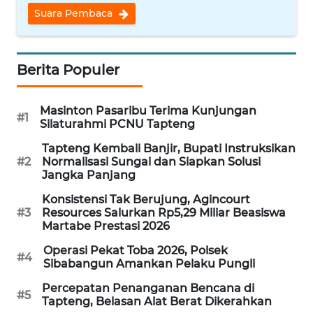
Suara Pembaca
WN
INDRAMAYU
Berita Populer
WN
KUNINGAN
Masinton Pasaribu Terima Kunjungan
#1
Silaturahmi PCNU Tapteng
WN
MAJALENGKA
Tapteng Kembali Banjir, Bupati Instruksikan
#2
Normalisasi Sungai dan Siapkan Solusi
Jangka Panjang
WN
SUBANG
Konsistensi Tak Berujung, Agincourt
#3
Resources Salurkan Rp5,29 Miliar Beasiswa
Martabe Prestasi 2026
WN
SUKABUMI
Operasi Pekat Toba 2026, Polsek
#4
Sibabangun Amankan Pelaku Pungli
WN
Percepatan Penanganan Bencana di
#5
PURWAKARTA
Tapteng, Belasan Alat Berat Dikerahkan