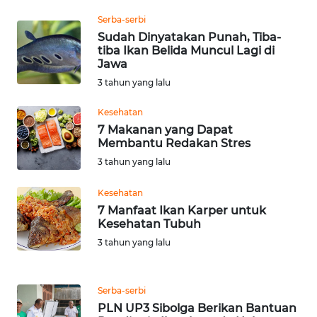
Serba-serbi
WN
Sudah Dinyatakan Punah, Tiba-
KALTARA
tiba Ikan Belida Muncul Lagi di
Jawa
WN
3 tahun yang lalu
KALSEL
Kesehatan
7 Makanan yang Dapat
WN
Membantu Redakan Stres
KALTIM
3 tahun yang lalu
WN
Kesehatan
SULSEL
7 Manfaat Ikan Karper untuk
Kesehatan Tubuh
WN
3 tahun yang lalu
GORONTALO
Serba-serbi
WN
SULUT
PLN UP3 Sibolga Berikan Bantuan