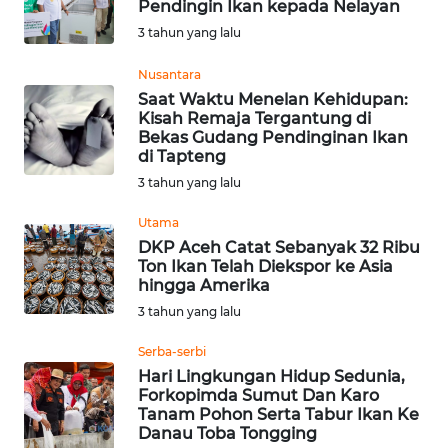
Pendingin Ikan kepada Nelayan
3 tahun yang lalu
WN
MALUKU
Nusantara
Saat Waktu Menelan Kehidupan:
WN
Kisah Remaja Tergantung di
MALUT
Bekas Gudang Pendinginan Ikan
di Tapteng
3 tahun yang lalu
WN
DAIRI
Utama
DKP Aceh Catat Sebanyak 32 Ribu
WN
Ton Ikan Telah Diekspor ke Asia
DANAU
hingga Amerika
TOBA
3 tahun yang lalu
Serba-serbi
WN
Hari Lingkungan Hidup Sedunia,
NIAS
Forkopimda Sumut Dan Karo
Tanam Pohon Serta Tabur Ikan Ke
WN
Danau Toba Tongging