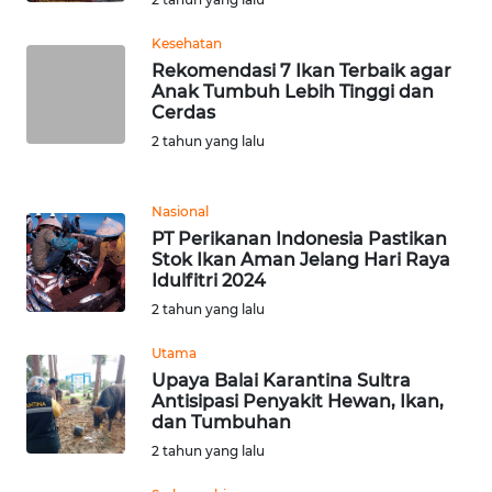
RIAU
Kesehatan
WN
Rekomendasi 7 Ikan Terbaik agar
SERAMBI
Anak Tumbuh Lebih Tinggi dan
Cerdas
WN
2 tahun yang lalu
JAMBI
Nasional
WN
PT Perikanan Indonesia Pastikan
SULTRA
Stok Ikan Aman Jelang Hari Raya
Idulfitri 2024
WN
2 tahun yang lalu
NTB
Utama
Upaya Balai Karantina Sultra
WN
Antisipasi Penyakit Hewan, Ikan,
SULTENG
dan Tumbuhan
2 tahun yang lalu
WN
SULBAR