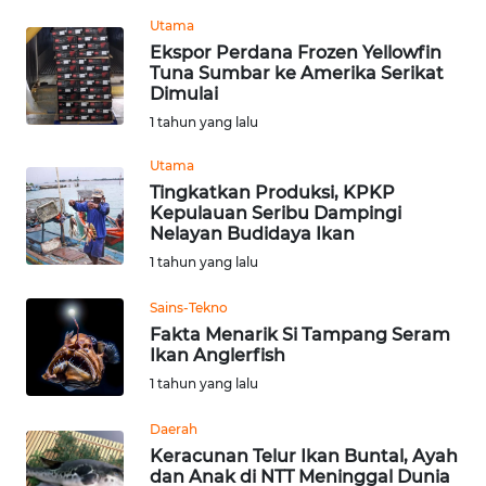
REDAKSI
Utama
Ekspor Perdana Frozen Yellowfin
Tuna Sumbar ke Amerika Serikat
KARIR
Dimulai
1 tahun yang lalu
DISCLAIMER
Utama
Wahana
Tingkatkan Produksi, KPKP
News
Kepulauan Seribu Dampingi
Regional
Nelayan Budidaya Ikan
1 tahun yang lalu
WN
Sains-Tekno
SUMUT
Fakta Menarik Si Tampang Seram
Ikan Anglerfish
WN
1 tahun yang lalu
JAKARTA
Daerah
WN
Keracunan Telur Ikan Buntal, Ayah
JABAR
dan Anak di NTT Meninggal Dunia