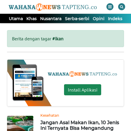
Utama
Khas
Nusantara
Serba-serbi
Opini
Indeks
WAHANA
Tutup
TV
Berita dengan tagar
#ikan
UTAMA
KHAS
NUSANTARA
Install Aplikasi
SERBA-
SERBI
Kesehatan
Jangan Asal Makan Ikan, 10 Jenis
OPINI
Ini Ternyata Bisa Mengandung