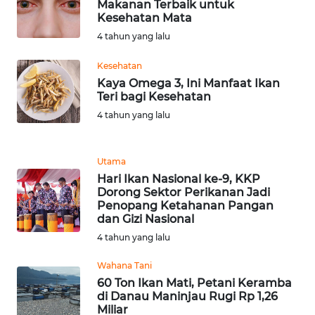
BEKASI
Makanan Terbaik untuk
Kesehatan Mata
4 tahun yang lalu
WN
BOGOR
Kesehatan
Kaya Omega 3, Ini Manfaat Ikan
WN
Teri bagi Kesehatan
DEPOK
4 tahun yang lalu
WN
TAPANULI
Utama
UTARA
Hari Ikan Nasional ke-9, KKP
Dorong Sektor Perikanan Jadi
Penopang Ketahanan Pangan
WN
dan Gizi Nasional
SAMOSIR
4 tahun yang lalu
WN
Wahana Tani
PADANG
60 Ton Ikan Mati, Petani Keramba
LAWAS
di Danau Maninjau Rugi Rp 1,26
Miliar