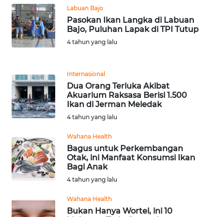
Labuan Bajo
WN
Pasokan Ikan Langka di Labuan
TAPANULI
Bajo, Puluhan Lapak di TPI Tutup
TENGAH
4 tahun yang lalu
WN DELI
SERDANG
Internasional
Dua Orang Terluka Akibat
WN
Akuarium Raksasa Berisi 1.500
TEBING
Ikan di Jerman Meledak
TINGGI
4 tahun yang lalu
Wahana Health
WN
PAKPAK
Bagus untuk Perkembangan
Otak, ini Manfaat Konsumsi Ikan
Bagi Anak
WN
4 tahun yang lalu
KARAWANG
Wahana Health
WN
Bukan Hanya Wortel, ini 10