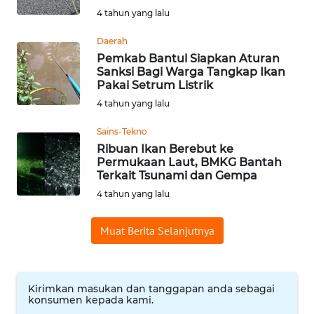
4 tahun yang lalu
WN
SUMEDANG
Daerah
Pemkab Bantul Siapkan Aturan
WN
Sanksi Bagi Warga Tangkap Ikan
CIANJUR
Pakai Setrum Listrik
4 tahun yang lalu
WN
Sains-Tekno
KEPULAUAN
Ribuan Ikan Berebut ke
SERIBU
Permukaan Laut, BMKG Bantah
Terkait Tsunami dan Gempa
WN
4 tahun yang lalu
TANGERANG
Muat Berita Selanjutnya
WN
BINJAI
Kirimkan masukan dan tanggapan anda sebagai
WN
konsumen kepada kami.
CIREBON