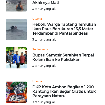
Akhirnya Mati
3 tahun yang lalu
WN
NUSANTARA
Utama
Heboh, Warga Tapteng Temukan
WN
Ikan Paus Berukuran 16,5 Meter
Terdampar di Pantai Sindeas
JOGJA
3 tahun yang lalu
WN
Serba-serbi
JATIM
Bupati Samosir Serahkan Terpal
Kolam Ikan ke Pokdakan
WN
3 tahun yang lalu
BALI
WN
Utama
KALBAR
DKP Kota Ambon Bagikan 1.200
Kantong Ikan Segar Gratis untuk
Perayaan Nataru
WN
3 tahun yang lalu
KALTENG