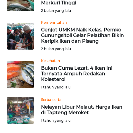
Merkuri Tinggi
Informasi
2 bulan yang lalu
INDEKS
Pemerintahan
BERITA
Genjot UMKM Naik Kelas, Pemko
Gunungsitoli Gelar Pelatihan Bikin
Keripik Ikan dan Pisang
KONTAK
2 bulan yang lalu
KAMI
Kesehatan
INFO
Bukan Cuma Lezat, 4 Ikan Ini
IKLAN
Ternyata Ampuh Redakan
Kolesterol
1 tahun yang lalu
TENTANG
KAMI
Serba-serbi
Nelayan Libur Melaut, Harga Ikan
PEDOMAN
di Tapteng Meroket
MEDIA
1 tahun yang lalu
SIBER