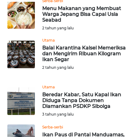
Serba-serbi
Menu Makanan yang Membuat
Warga Jepang Bisa Capai Usia
WN
Seabad
BABEL
2 tahun yang lalu
WN
Utama
SUMBAR
Balai Karantina Kalsel Memeriksa
dan Mengirim Ribuan Kilogram
Ikan Segar
WN
SUMSEL
2 tahun yang lalu
WN
Utama
BENGKULU
Beredar Kabar, Satu Kapal Ikan
Diduga Tanpa Dokumen
Diamankan PSDKP Sibolga
WN
LAMPUNG
3 tahun yang lalu
Serba-serbi
WN
Ikan Paus di Pantai Manduamas,
JATENG