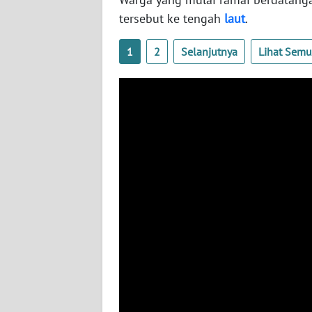
WN
tersebut ke tengah
laut
.
NUSANTARA
1
2
Selanjutnya
Lihat Sem
WN
JOGJA
WN
JATIM
WN
BALI
WN
KALBAR
WN
KALTENG