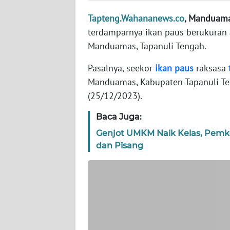
WN
BANTEN
Tapteng.Wahananews.co
, Manduama
terdamparnya ikan paus berukuran 
WN
Manduamas, Tapanuli Tengah.
NTT
Pasalnya, seekor
ikan
paus
raksasa
WN
Manduamas, Kabupaten Tapanuli Te
KEPRI
(25/12/2023).
Baca Juga:
WN
PAPUA
Genjot UMKM Naik Kelas, Pemko 
dan Pisang
WN
PAPUA
BARAT
WN
RIAU