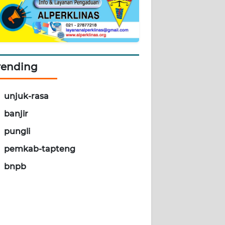
rending
unjuk-rasa
banjir
pungli
pemkab-tapteng
bnpb