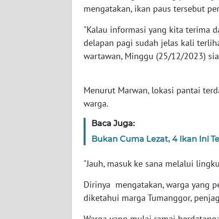
mengatakan, ikan paus tersebut per
WN
BABEL
"Kalau informasi yang kita terima d
delapan pagi sudah jelas kali terlih
WN
wartawan, Minggu (25/12/2023) sia
SUMBAR
WN
Menurut Marwan, lokasi pantai ter
SUMSEL
warga.
WN
Baca Juga:
BENGKULU
Bukan Cuma Lezat, 4 Ikan Ini 
WN
"Jauh, masuk ke sana melalui lingk
LAMPUNG
Dirinya mengatakan, warga yang pe
WN
diketahui marga Tumanggor, penjaga
JATENG
Warga yang mulai ramai berdatang