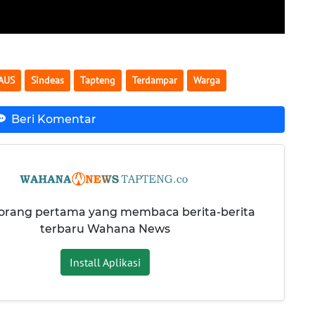
AUS
Sindeas
Tapteng
Terdampar
Warga
Beri Komentar
 orang pertama yang membaca berita-berita
terbaru Wahana News
Install Aplikasi