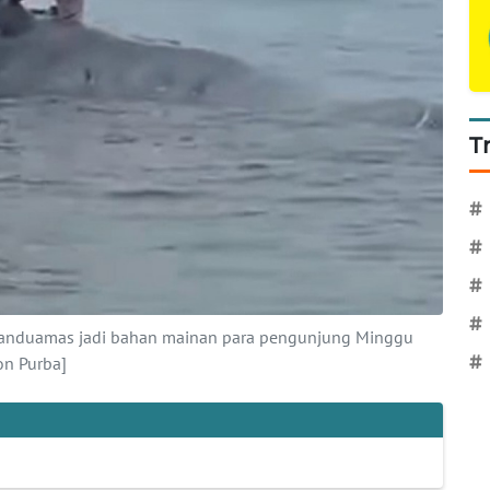
T
#
#
#
#
 Manduamas jadi bahan mainan para pengunjung Minggu
on Purba]
#