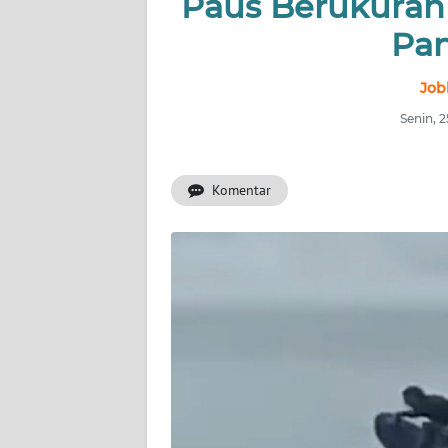
Paus Berukuran 
Pan
INDEKS
BERITA
Job
KONTAK
Senin, 
KAMI
Komentar
INFO
IKLAN
TENTANG
KAMI
PEDOMAN
MEDIA
SIBER
REDAKSI