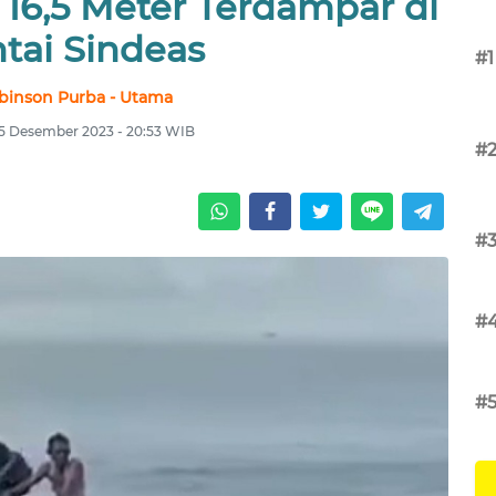
16,5 Meter Terdampar di
tai Sindeas
#1
binson Purba - Utama
25 Desember 2023 - 20:53 WIB
#
#
#
#