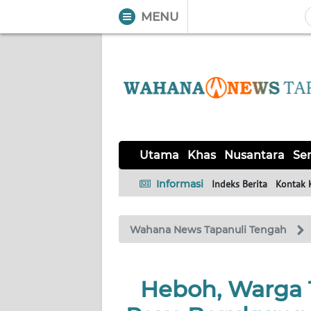
MENU
WAHANA
Tutup
TV
UTAMA
KHAS
Utama
Khas
Nusantara
Ser
NUSANTARA
Informasi
Indeks Berita
Kontak 
SERBA-
Wahana News Tapanuli Tengah
SERBI
OPINI
Heboh, Warga 
Informasi