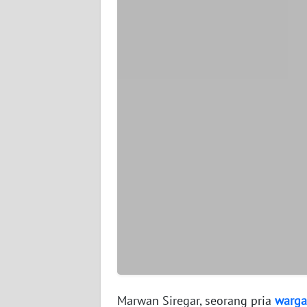
WN
SERAMBI
WN
JAMBI
WN
SULTRA
WN
NTB
WN
SULTENG
WN
SULBAR
Marwan Siregar, seorang pria
warga