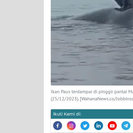
KARIR
DISCLAIMER
Wahana
News
Regional
WN
SUMUT
Ikan Paus terdampar di pinggir pantai
WN
JAKARTA
(25/12/2023). [WahanaNews.co/Jobbins
WN
Ikuti Kami di:
JABAR