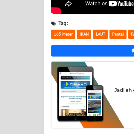
WN
KALTARA
Tag:
WN
KALSEL
165 Meter
IKAN
LAUT
Pantai
P
WN
KALTIM
WN
SULSEL
Jadilah
WN
GORONTALO
WN
SULUT