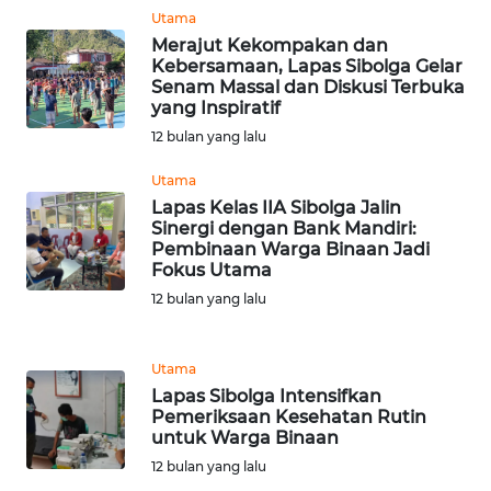
LANGKAT
Utama
Merajut Kekompakan dan
WN
Kebersamaan, Lapas Sibolga Gelar
TAPANULI
Senam Massal dan Diskusi Terbuka
yang Inspiratif
SELATAN
12 bulan yang lalu
WN
Utama
TANJUNG
Lapas Kelas IIA Sibolga Jalin
LESUNG
Sinergi dengan Bank Mandiri:
Pembinaan Warga Binaan Jadi
Fokus Utama
WN
KARO
12 bulan yang lalu
WN
Utama
SIMALUNGUN
Lapas Sibolga Intensifkan
Pemeriksaan Kesehatan Rutin
WN
untuk Warga Binaan
LABUHANBATU
12 bulan yang lalu