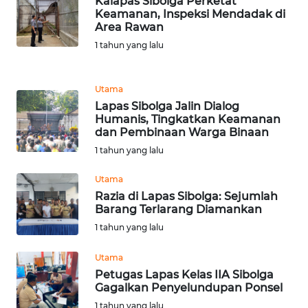
Kalapas Sibolga Perketat
Keamanan, Inspeksi Mendadak di
WN
Area Rawan
SUMEDANG
1 tahun yang lalu
WN
CIANJUR
Utama
Lapas Sibolga Jalin Dialog
WN
Humanis, Tingkatkan Keamanan
KEPULAUAN
dan Pembinaan Warga Binaan
SERIBU
1 tahun yang lalu
Utama
WN
Razia di Lapas Sibolga: Sejumlah
TANGERANG
Barang Terlarang Diamankan
1 tahun yang lalu
WN
BINJAI
Utama
Petugas Lapas Kelas IIA Sibolga
WN
Gagalkan Penyelundupan Ponsel
CIREBON
1 tahun yang lalu