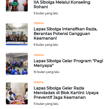
IIA Sibolga Melalui Konseling
Rohani
Informasi
9 bulan yang lalu
INDEKS
BERITA
Utama
Lapas Sibolga Intensifkan Razia,
Berantas Potensi Gangguan
KONTAK
Keamanan!
KAMI
9 bulan yang lalu
INFO
Utama
IKLAN
Lapas Sibolga Gelar Program "Pagi
Menyapa"
TENTANG
10 bulan yang lalu
KAMI
Utama
Lapas Sibolga Gelar Razia
PEDOMAN
Mendadak di Blok Kartini: Upaya
MEDIA
Preventif Jaga Keamanan
SIBER
11 bulan yang lalu