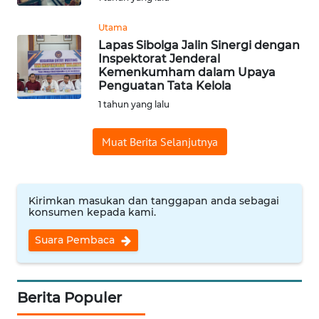
WN
Utama
INDRAMAYU
Lapas Sibolga Jalin Sinergi dengan
Inspektorat Jenderal
Kemenkumham dalam Upaya
WN
Penguatan Tata Kelola
KUNINGAN
1 tahun yang lalu
WN
Muat Berita Selanjutnya
MAJALENGKA
WN
Kirimkan masukan dan tanggapan anda sebagai
SUBANG
konsumen kepada kami.
WN
Suara Pembaca
SUKABUMI
WN
Berita Populer
PURWAKARTA