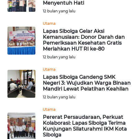
Menyentuh Hati
12 bulan yang lalu
WN
NUSANTARA
Utama
Lapas Sibolga Gelar Aksi
Kemanusiaan: Donor Darah dan
WN
Pemeriksaan Kesehatan Gratis
JOGJA
Meriahkan HUT RI ke-80
12 bulan yang lalu
WN
JATIM
Utama
Lapas Sibolga Gandeng SMK
Negeri 3: Wujudkan Warga Binaan
WN
Mandiri Lewat Pelatihan Keahlian
BALI
12 bulan yang lalu
WN
Utama
KALBAR
Pererat Persaudaraan, Perkuat
Kolaborasi: Lapas Sibolga Terima
Kunjungan Silaturahmi IKM Kota
WN
Sibolga
KALTENG