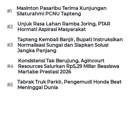
Masinton Pasaribu Terima Kunjungan
WN
#1
Silaturahmi PCNU Tapteng
PRIANGAN
TIMUR
Unjuk Rasa Lahan Ramba Joring, PTAR
#2
Hormati Aspirasi Masyarakat
WN
Tapteng Kembali Banjir, Bupati Instruksikan
SEMARANG
#3
Normalisasi Sungai dan Siapkan Solusi
Jangka Panjang
WN
Konsistensi Tak Berujung, Agincourt
SOLO
#4
Resources Salurkan Rp5,29 Miliar Beasiswa
Martabe Prestasi 2026
WN
Tabrak Truk Parkir, Pengemudi Honda Beat
#5
BOROBUDUR
Meninggal Dunia
WN
MADURA
WN