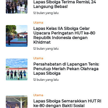
Lapas Sibolga Terima Remisi, 24
Langsung Bebas!
WN
12 bulan yang lalu
BABEL
Utama
Lapas Kelas IIA Sibolga Gelar
WN
Upacara Peringatan HUT ke-80
SUMBAR
Republik Indonesia dengan
Khidmat
WN
12 bulan yang lalu
SUMSEL
Utama
Persahabatan di Lapangan Tenis:
WN
Penutup Meriah Pekan Olahraga
BENGKULU
Lapas Sibolga
12 bulan yang lalu
WN
LAMPUNG
Utama
Lapas Sibolga Semarakkan HUT RI
WN
ke-80 dengan Bakti Sosial
JATENG