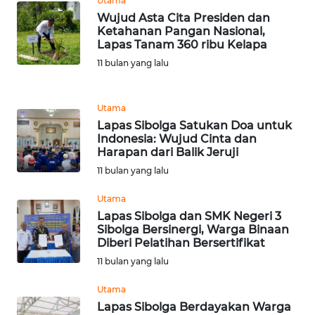
Utama
Wujud Asta Cita Presiden dan
WN
Ketahanan Pangan Nasional,
BANTEN
Lapas Tanam 360 ribu Kelapa
11 bulan yang lalu
WN
NTT
Utama
Lapas Sibolga Satukan Doa untuk
WN
Indonesia: Wujud Cinta dan
KEPRI
Harapan dari Balik Jeruji
11 bulan yang lalu
WN
PAPUA
Utama
Lapas Sibolga dan SMK Negeri 3
Sibolga Bersinergi, Warga Binaan
WN
Diberi Pelatihan Bersertifikat
PAPUA
11 bulan yang lalu
BARAT
Utama
WN
Lapas Sibolga Berdayakan Warga