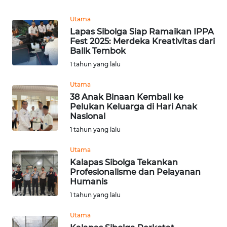
BEKASI
Utama
WN
Lapas Sibolga Siap Ramaikan IPPA
BOGOR
Fest 2025: Merdeka Kreativitas dari
Balik Tembok
1 tahun yang lalu
WN
DEPOK
Utama
38 Anak Binaan Kembali ke
WN
Pelukan Keluarga di Hari Anak
TAPANULI
Nasional
UTARA
1 tahun yang lalu
Utama
WN
Kalapas Sibolga Tekankan
SAMOSIR
Profesionalisme dan Pelayanan
Humanis
WN
1 tahun yang lalu
PADANG
LAWAS
Utama