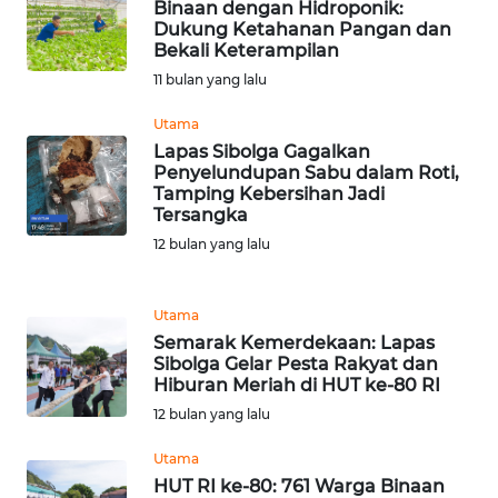
RIAU
Binaan dengan Hidroponik:
Dukung Ketahanan Pangan dan
Bekali Keterampilan
WN
11 bulan yang lalu
SERAMBI
Utama
WN
Lapas Sibolga Gagalkan
JAMBI
Penyelundupan Sabu dalam Roti,
Tamping Kebersihan Jadi
Tersangka
WN
12 bulan yang lalu
SULTRA
WN
Utama
NTB
Semarak Kemerdekaan: Lapas
Sibolga Gelar Pesta Rakyat dan
Hiburan Meriah di HUT ke-80 RI
WN
SULTENG
12 bulan yang lalu
Utama
WN
HUT RI ke-80: 761 Warga Binaan
SULBAR