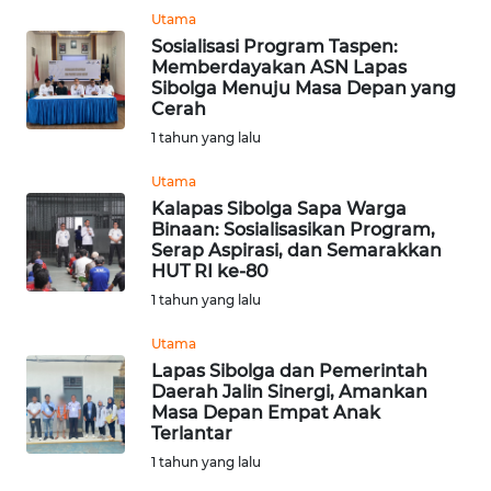
Utama
WN
TAPANULI
Sosialisasi Program Taspen:
Memberdayakan ASN Lapas
TENGAH
Sibolga Menuju Masa Depan yang
Cerah
WN DELI
1 tahun yang lalu
SERDANG
Utama
WN
Kalapas Sibolga Sapa Warga
Binaan: Sosialisasikan Program,
TEBING
Serap Aspirasi, dan Semarakkan
TINGGI
HUT RI ke-80
1 tahun yang lalu
WN
PAKPAK
Utama
Lapas Sibolga dan Pemerintah
Daerah Jalin Sinergi, Amankan
WN
Masa Depan Empat Anak
KARAWANG
Terlantar
1 tahun yang lalu
WN