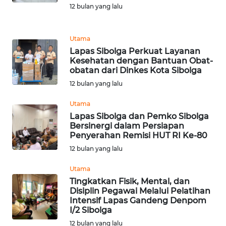
12 bulan yang lalu
WN
KALTARA
Utama
Lapas Sibolga Perkuat Layanan
WN
Kesehatan dengan Bantuan Obat-
KALSEL
obatan dari Dinkes Kota Sibolga
12 bulan yang lalu
WN
Utama
KALTIM
Lapas Sibolga dan Pemko Sibolga
Bersinergi dalam Persiapan
WN
Penyerahan Remisi HUT RI Ke-80
SULSEL
12 bulan yang lalu
Utama
WN
Tingkatkan Fisik, Mental, dan
GORONTALO
Disiplin Pegawai Melalui Pelatihan
Intensif Lapas Gandeng Denpom
WN
I/2 Sibolga
SULUT
12 bulan yang lalu