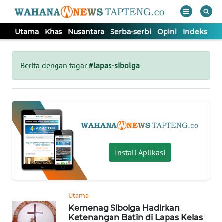
Utama
Khas
Nusantara
Serba-serbi
Opini
Indeks
WAHANA
Tutup
TV
Berita dengan tagar
#lapas-sibolga
UTAMA
KHAS
NUSANTARA
Install Aplikasi
SERBA-
SERBI
Utama
Kemenag Sibolga Hadirkan
OPINI
Ketenangan Batin di Lapas Kelas