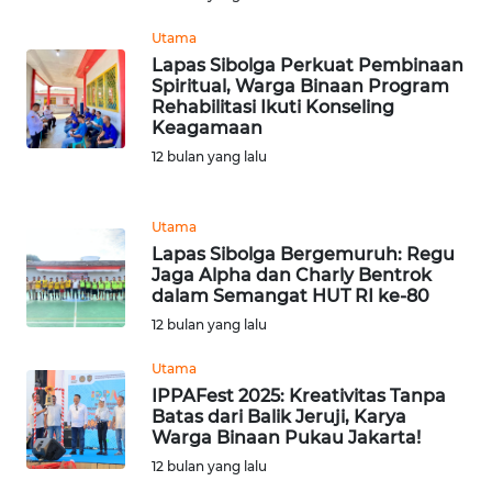
Utama
WN
Lapas Sibolga Perkuat Pembinaan
MALUKU
Spiritual, Warga Binaan Program
Rehabilitasi Ikuti Konseling
WN
Keagamaan
MALUT
12 bulan yang lalu
WN
Utama
DAIRI
Lapas Sibolga Bergemuruh: Regu
Jaga Alpha dan Charly Bentrok
WN
dalam Semangat HUT RI ke-80
DANAU
12 bulan yang lalu
TOBA
Utama
WN
IPPAFest 2025: Kreativitas Tanpa
NIAS
Batas dari Balik Jeruji, Karya
Warga Binaan Pukau Jakarta!
12 bulan yang lalu
WN