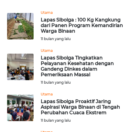
REDAKSI
Utama
Lapas Sibolga : 100 Kg Kangkung
KARIR
dari Panen Program Kemandirian
Warga Binaan
DISCLAIMER
11 bulan yang lalu
Utama
Wahana
News
Lapas Sibolga Tingkatkan
Regional
Pelayanan Kesehatan dengan
Gandeng Dinkes dalam
Pemeriksaan Massal
WN
11 bulan yang lalu
SUMUT
Utama
WN
Lapas Sibolga Proaktif Jaring
JAKARTA
Aspirasi Warga Binaan di Tengah
Perubahan Cuaca Ekstrem
11 bulan yang lalu
WN
JABAR