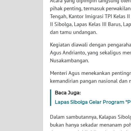
Acara yang dipimpin langsung oleh
WN
pihak penting, termasuk perwakilan 
BABEL
Tengah, Kantor Imigrasi TPI Kelas II
II Sibolga, Lapas Kelas III Barus, La
WN
dan tamu undangan.
SUMBAR
Kegiatan diawali dengan pengarahan
WN
Agus Andrianto, yang sekaligus m
SUMSEL
Nusakambangan.
WN
Menteri Agus menekankan pentingn
BENGKULU
kemandirian pangan nasional dan 
WN
Baca Juga:
LAMPUNG
Lapas Sibolga Gelar Program "
WN
Dalam sambutannya, Kalapas Sibolg
JATENG
bukan hanya sekadar menanam poh