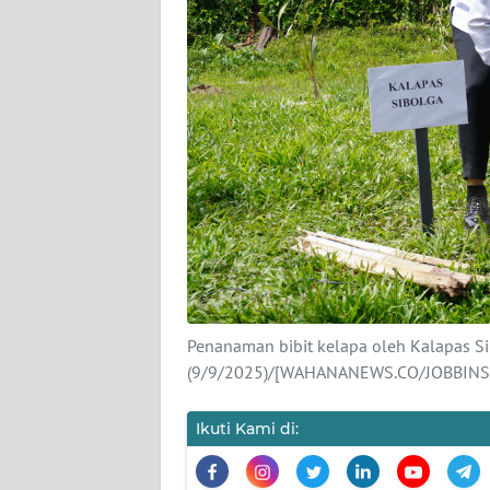
KARIR
DISCLAIMER
Wahana
News
Regional
WN
SUMUT
WN
Penanaman bibit kelapa oleh Kalapas S
JAKARTA
(9/9/2025)/[WAHANANEWS.CO/JOBBIN
WN
Ikuti Kami di:
JABAR