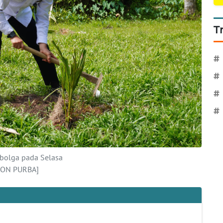
T
#
#
#
#
ibolga pada Selasa
SON PURBA]