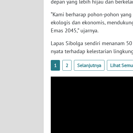
depan yang lebih hijau dan berkela
WN
NUSANTARA
“Kami berharap pohon-pohon yang 
ekologis dan ekonomis, mendukung
WN
Emas 2045,” ujarnya.
JOGJA
Lapas Sibolga sendiri menanam 50 b
WN
nyata terhadap kelestarian lingku
JATIM
1
2
Selanjutnya
Lihat Sem
WN
BALI
WN
KALBAR
WN
KALTENG