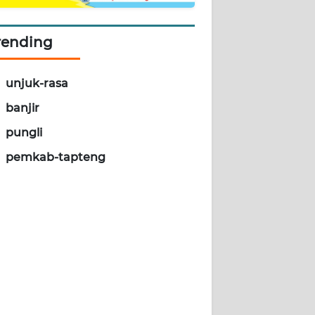
rending
unjuk-rasa
banjir
pungli
pemkab-tapteng