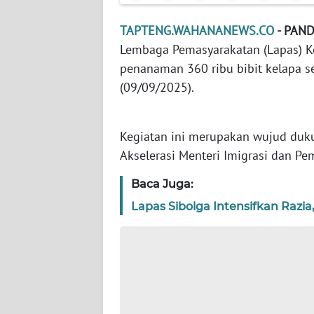
WN
BANTEN
TAPTENG.WAHANANEWS.CO
- PAN
Lembaga Pemasyarakatan (Lapas) Ke
WN
penanaman 360 ribu bibit kelapa se
NTT
(09/09/2025).
WN
KEPRI
Kegiatan ini merupakan wujud duku
Akselerasi Menteri Imigrasi dan Pe
WN
PAPUA
Baca Juga:
Lapas Sibolga Intensifkan Raz
WN
PAPUA
BARAT
WN
RIAU