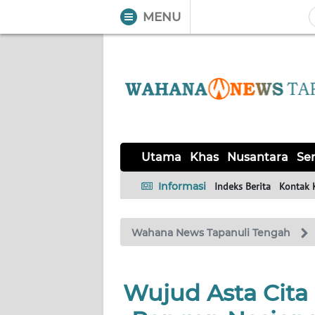
MENU
WAHANA
Tutup
TV
UTAMA
KHAS
Utama
Khas
Nusantara
Ser
NUSANTARA
Informasi
Indeks Berita
Kontak 
SERBA-
Wahana News Tapanuli Tengah
SERBI
OPINI
Wujud Asta Cita
Informasi