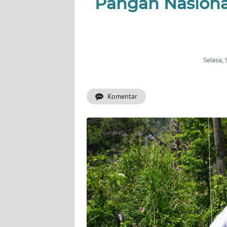
Pangan Nasiona
INDEKS
BERITA
KONTAK
Selasa,
KAMI
Komentar
INFO
IKLAN
TENTANG
KAMI
PEDOMAN
MEDIA
SIBER
REDAKSI