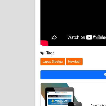
WN
KALTARA
WN
KALSEL
WN
KALTIM
Tag:
WN
SULSEL
Lapas Sibolga
Novriadi
WN
GORONTALO
WN
SULUT
Jadilah