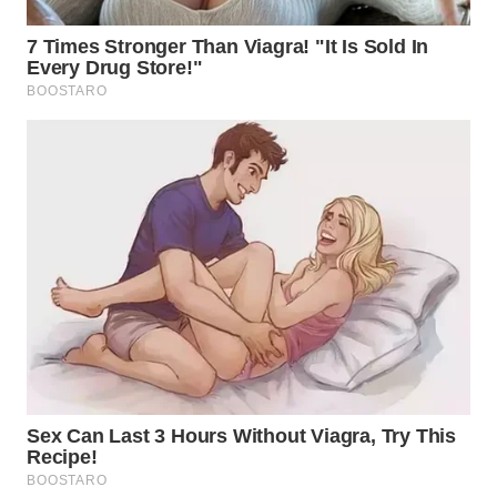
WN
SUMEDANG
WN
CIANJUR
WN
KEPULAUAN
SERIBU
WN
TANGERANG
WN
BINJAI
WN
CIREBON