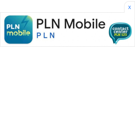
X
WAHANA MEDIA GROUP
|
|
|
WAHANA NEWS co
WAHANA TANI
WAHANA ADVOKAT
|
|
WAHANA INFRASTRUKTUR
WAHANA KONSUMEN