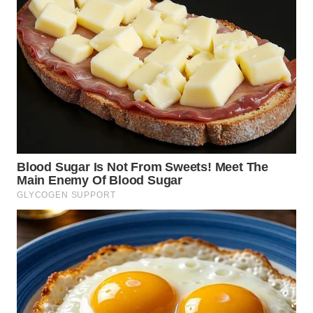
WN
TAPANULI
TENGAH
WN DELI
SERDANG
WN
TEBING
TINGGI
WN
PAKPAK
WN
KARAWANG
WN