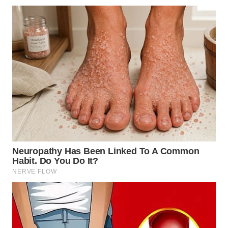
WN
INDRAMAYU
WN
KUNINGAN
WN
MAJALENGKA
WN
SUBANG
WN
SUKABUMI
WN
PURWAKARTA