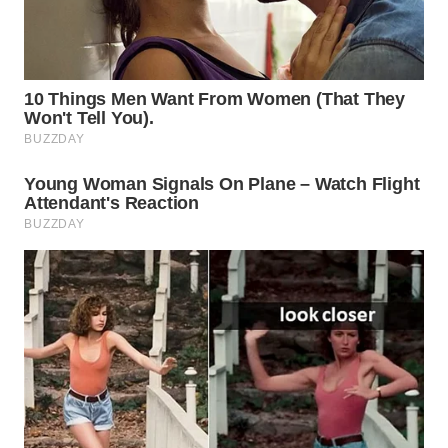
SURABAYA
WN
NATUNA
WN
BINTAN
WN
MANDALIKA
WN
LIKUPANG
WN
LABUANBAJO
WN
BORNEO