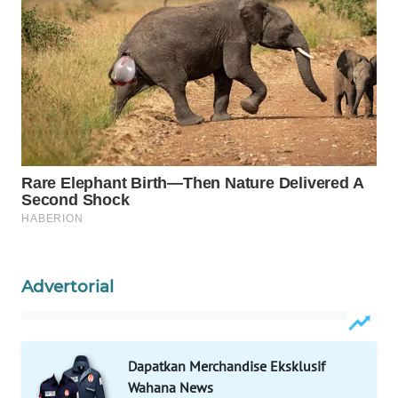
WAHANA
DESA
WISATA
LAPAK
WAHANA
Wahana
Network
KONSUMEN
LISTRIK
Advertorial
MASYARAKAT
KELISTRIKAN
Dapatkan Merchandise Eksklusif
WALINKI
Wahana News