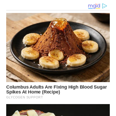
LANGKAT
WN
TAPANULI
SELATAN
WN
TANJUNG
LESUNG
WN
KARO
WN
SIMALUNGUN
WN
LABUHANBATU