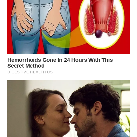
WN
PRIANGAN
TIMUR
WN
SEMARANG
WN
SOLO
WN
BOROBUDUR
WN
MADURA
WN