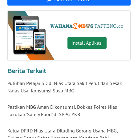
WN
KALTARA
WN
Install Aplikasi
KALSEL
WN
KALTIM
Berita Terkait
WN
Puluhan Pelajar SD di Nias Utara Sakit Perut dan Sesak
SULSEL
Nafas Usai Konsumsi Susu MBG
WN
Pastikan MBG Aman Dikonsumsi, Dokkes Polres Nias
GORONTALO
Lakukan 'Safety Food' di SPPG YKB
WN
Ketua DPRD Nias Utara Dituding Borong Usaha MBG,
SULUT
Dirikan Dapur Dekat Kuburan dan Kandang Babi