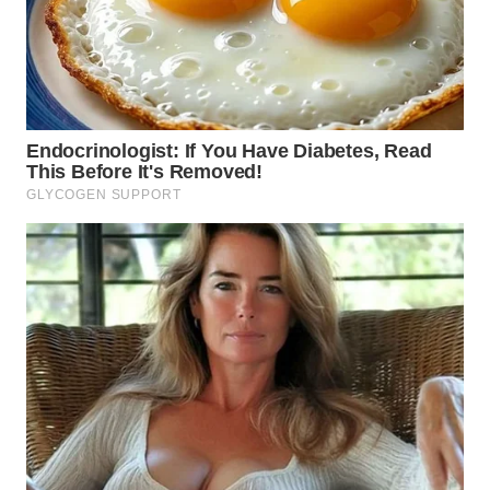
BEKASI
WN
BOGOR
WN
DEPOK
WN
TAPANULI
UTARA
WN
SAMOSIR
WN
PADANG
LAWAS