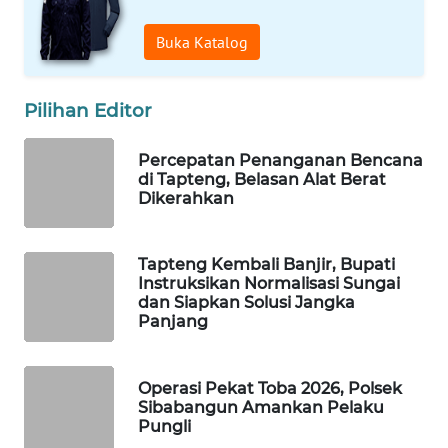
ID
Buka Katalog
MAWAKA
ID
Pilihan Editor
MARTABAT
NET
Percepatan Penanganan Bencana
di Tapteng, Belasan Alat Berat
Dikerahkan
PLN
WATCH
Tapteng Kembali Banjir, Bupati
MKLI
Instruksikan Normalisasi Sungai
dan Siapkan Solusi Jangka
Panjang
LPKKI
LKKI
Operasi Pekat Toba 2026, Polsek
Sibabangun Amankan Pelaku
Pungli
KOPEKLIN