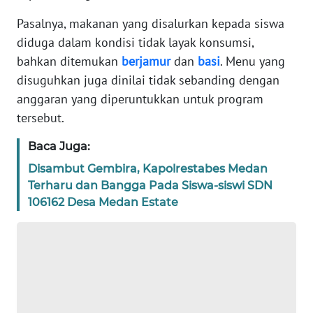
REDAKSI
Pasalnya, makanan yang disalurkan kepada siswa
diduga dalam kondisi tidak layak konsumsi,
KARIR
bahkan ditemukan
berjamur
dan
basi
. Menu yang
disuguhkan juga dinilai tidak sebanding dengan
DISCLAIMER
anggaran yang diperuntukkan untuk program
tersebut.
Wahana
News
Baca Juga:
Regional
Disambut Gembira, Kapolrestabes Medan
WN
Terharu dan Bangga Pada Siswa-siswi SDN
SUMUT
106162 Desa Medan Estate
WN
JAKARTA
WN
JABAR