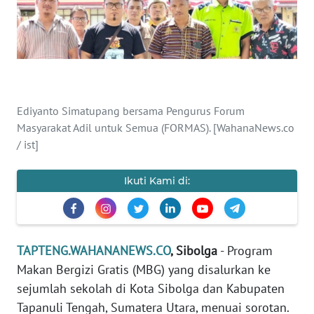
Informasi
INDEKS
BERITA
KONTAK
Ediyanto Simatupang bersama Pengurus Forum
KAMI
Masyarakat Adil untuk Semua (FORMAS). [WahanaNews.co
/ ist]
INFO
IKLAN
Ikuti Kami di:
TENTANG
KAMI
TAPTENG.WAHANANEWS.CO
, Sibolga
- Program
PEDOMAN
Makan Bergizi Gratis (MBG) yang disalurkan ke
MEDIA
sejumlah sekolah di Kota Sibolga dan Kabupaten
SIBER
Tapanuli Tengah, Sumatera Utara, menuai sorotan.