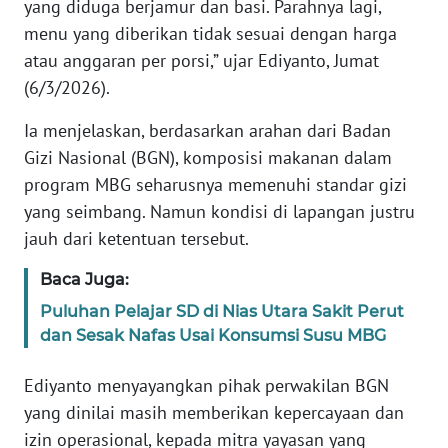
RIAU
yang diduga berjamur dan basi. Parahnya lagi,
menu yang diberikan tidak sesuai dengan harga
WN
atau anggaran per porsi,” ujar Ediyanto, Jumat
SERAMBI
(6/3/2026).
Ia menjelaskan, berdasarkan arahan dari Badan
WN
JAMBI
Gizi Nasional (BGN), komposisi makanan dalam
program MBG seharusnya memenuhi standar gizi
WN
yang seimbang. Namun kondisi di lapangan justru
SULTRA
jauh dari ketentuan tersebut.
WN
Baca Juga:
NTB
Puluhan Pelajar SD di Nias Utara Sakit Perut
dan Sesak Nafas Usai Konsumsi Susu MBG
WN
SULTENG
Ediyanto menyayangkan pihak perwakilan BGN
yang dinilai masih memberikan kepercayaan dan
WN
izin operasional, kepada mitra yayasan yang
SULBAR