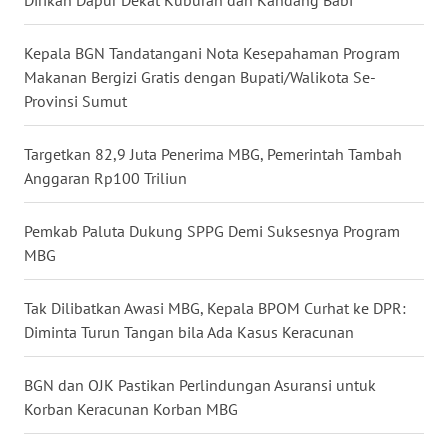
WN
Kepala BGN Tandatangani Nota Kesepahaman Program
MALUKU
Makanan Bergizi Gratis dengan Bupati/Walikota Se-
Provinsi Sumut
WN
MALUT
Targetkan 82,9 Juta Penerima MBG, Pemerintah Tambah
Anggaran Rp100 Triliun
WN
DAIRI
Pemkab Paluta Dukung SPPG Demi Suksesnya Program
MBG
WN
DANAU
TOBA
Tak Dilibatkan Awasi MBG, Kepala BPOM Curhat ke DPR:
Diminta Turun Tangan bila Ada Kasus Keracunan
WN
NIAS
BGN dan OJK Pastikan Perlindungan Asuransi untuk
Korban Keracunan Korban MBG
WN