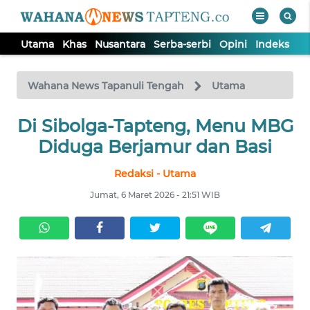
Utama
Khas
Nusantara
Serba-serbi
Opini
Indeks
WAHANA
Tutup
TV
Wahana News Tapanuli Tengah
Utama
Di Sibolga-Tapteng, Menu MBG
UTAMA
Diduga Berjamur dan Basi
KHAS
Redaksi - Utama
Jumat, 6 Maret 2026 - 21:51 WIB
NUSANTARA
SERBA-
SERBI
OPINI