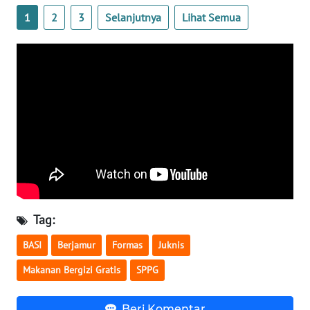
1
2
3
Selanjutnya
Lihat Semua
WN
NUSANTARA
WN
JOGJA
WN
JATIM
WN
BALI
Tag:
WN
BASI
Berjamur
Formas
Juknis
KALBAR
Makanan Bergizi Gratis
SPPG
WN
KALTENG
Beri Komentar