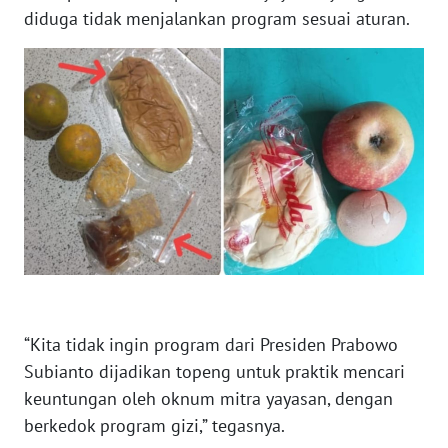
diduga tidak menjalankan program sesuai aturan.
WN
BABEL
WN
SUMBAR
WN
SUMSEL
WN
BENGKULU
“Kita tidak ingin program dari Presiden Prabowo
WN
Subianto dijadikan topeng untuk praktik mencari
LAMPUNG
keuntungan oleh oknum mitra yayasan, dengan
WN
berkedok program gizi,” tegasnya.
JATENG