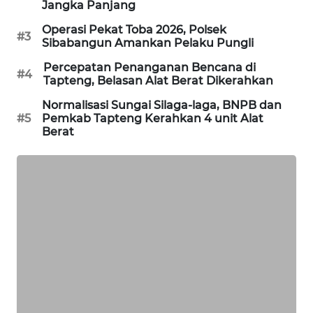
Jangka Panjang
KARING
Operasi Pekat Toba 2026, Polsek
#3
NEWS
Sibabangun Amankan Pelaku Pungli
Percepatan Penanganan Bencana di
#4
JURNAL
Tapteng, Belasan Alat Berat Dikerahkan
MARITIM
Normalisasi Sungai Silaga-laga, BNPB dan
#5
Pemkab Tapteng Kerahkan 4 unit Alat
HUMBANG
Berat
NEWS
GARONGGANG
NEWS
FISUELRI
ID
ENERGI
NEWS