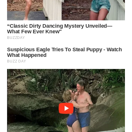
Wahana
Media
Group
WAHANA
NEWS
WAHANA
TANI
WAHANA
ADVOKAT
WAHANA
INFRASTRUKTUR
WAHANA
KONSUMEN