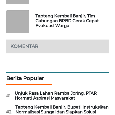
SIBARAGAS
Tapteng Kembali Banjir, Tim
NEWS
Gabungan BPBD Gerak Cepat
Evakuasi Warga
METRO
SIANTAR
NEWS
KOMENTAR
METRO
MEDAN
NEWS
Berita Populer
METRO
JAKARTA
NEWS
Unjuk Rasa Lahan Ramba Joring, PTAR
#1
Hormati Aspirasi Masyarakat
KRT
Tapteng Kembali Banjir, Bupati Instruksikan
NEWS
#2
Normalisasi Sungai dan Siapkan Solusi