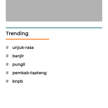
CILEUNGSI
NEWS
BERKAT
NEWS
Trending
BERAMPU
#
unjuk-rasa
NEWS
#
banjir
ANUGERAH
#
pungli
NEWS
#
pemkab-tapteng
AKHLAK
#
bnpb
ID
PERAPKI
NEWS