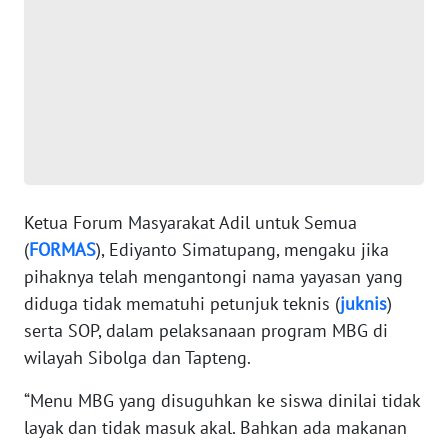
WN
BANTEN
WN
NTT
WN
KEPRI
Ketua Forum Masyarakat Adil untuk Semua
(
FORMAS
), Ediyanto Simatupang, mengaku jika
WN
pihaknya telah mengantongi nama yayasan yang
PAPUA
diduga tidak mematuhi petunjuk teknis (
juknis
)
serta SOP, dalam pelaksanaan program MBG di
WN
wilayah Sibolga dan Tapteng.
PAPUA
BARAT
“Menu MBG yang disuguhkan ke siswa dinilai tidak
layak dan tidak masuk akal. Bahkan ada makanan
WN