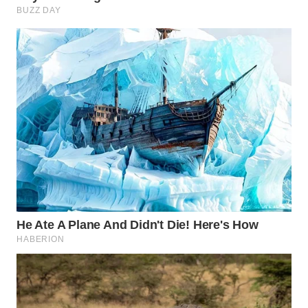
WAHANA
SPORT
WAHANA
UMKM
WAHANA
SELEB
WAHANA
PERSONA
WAHANA
OTOMOTIF
WAHANA
HEALTH