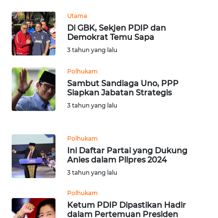
BEKASI
Utama
Di GBK, Sekjen PDIP dan
WN
Demokrat Temu Sapa
BOGOR
3 tahun yang lalu
WN
Polhukam
DEPOK
Sambut Sandiaga Uno, PPP
Siapkan Jabatan Strategis
WN
3 tahun yang lalu
TAPANULI
UTARA
Polhukam
WN
Ini Daftar Partai yang Dukung
SAMOSIR
Anies dalam Pilpres 2024
3 tahun yang lalu
WN
PADANG
Polhukam
LAWAS
Ketum PDIP Dipastikan Hadir
dalam Pertemuan Presiden