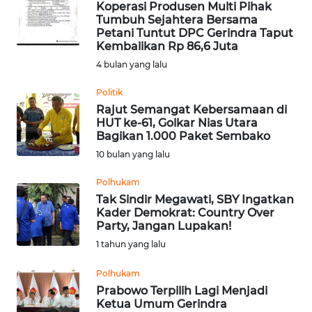
Koperasi Produsen Multi Pihak
Tumbuh Sejahtera Bersama
Informasi
Petani Tuntut DPC Gerindra Taput
Kembalikan Rp 86,6 Juta
INDEKS
4 bulan yang lalu
BERITA
Politik
KONTAK
Rajut Semangat Kebersamaan di
KAMI
HUT ke-61, Golkar Nias Utara
Bagikan 1.000 Paket Sembako
INFO
10 bulan yang lalu
IKLAN
Polhukam
Tak Sindir Megawati, SBY Ingatkan
TENTANG
Kader Demokrat: Country Over
KAMI
Party, Jangan Lupakan!
1 tahun yang lalu
PEDOMAN
MEDIA
Polhukam
SIBER
Prabowo Terpilih Lagi Menjadi
Ketua Umum Gerindra