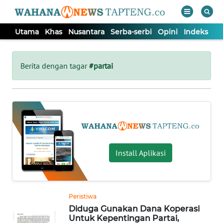
Utama
Khas
Nusantara
Serba-serbi
Opini
Indeks
WAHANA
Tutup
TV
Berita dengan tagar
#partai
UTAMA
KHAS
NUSANTARA
Install Aplikasi
SERBA-
SERBI
Peristiwa
Diduga Gunakan Dana Koperasi
OPINI
Untuk Kepentingan Partai,