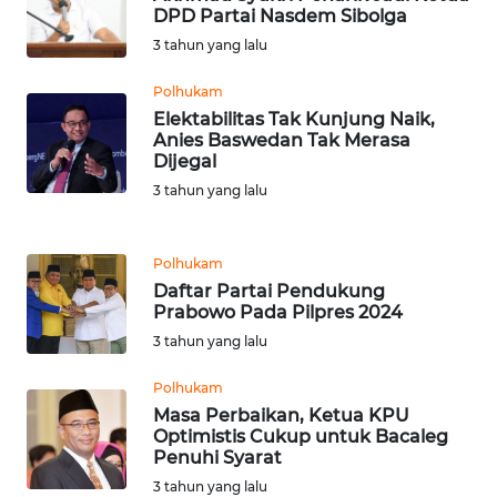
DPD Partai Nasdem Sibolga
WN
TAPANULI
3 tahun yang lalu
TENGAH
Polhukam
Elektabilitas Tak Kunjung Naik,
WN DELI
Anies Baswedan Tak Merasa
SERDANG
Dijegal
3 tahun yang lalu
WN
TEBING
TINGGI
Polhukam
Daftar Partai Pendukung
Prabowo Pada Pilpres 2024
WN
PAKPAK
3 tahun yang lalu
Polhukam
WN
Masa Perbaikan, Ketua KPU
KARAWANG
Optimistis Cukup untuk Bacaleg
Penuhi Syarat
WN
3 tahun yang lalu