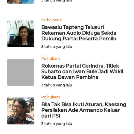
3 tahun yang lalu
WN
MALUKU
Serba-serbi
Bawaslu Tapteng Telusuri
Rekaman Audio Diduga Sekda
WN
Dukung Partai Peserta Pemilu
MALUT
3 tahun yang lalu
WN
Polhukam
DAIRI
Rokornas Partai Gerindra, Titiek
Suharto dan Iwan Bule Jadi Wakil
Ketua Dewan Pembina
WN
DANAU
3 tahun yang lalu
TOBA
Polhukam
Bila Tak Bisa Ikuti Aturan, Kaesang
WN
Persilakan Ade Armando Keluar
NIAS
dari PSI
3 tahun yang lalu
WN