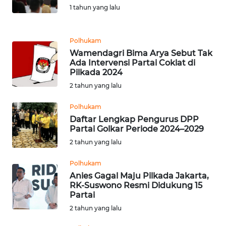
1 tahun yang lalu
REDAKSI
KARIR
Polhukam
Wamendagri Bima Arya Sebut Tak
DISCLAIMER
Ada Intervensi Partai Coklat di
Pilkada 2024
2 tahun yang lalu
Wahana
News
Regional
Polhukam
Daftar Lengkap Pengurus DPP
Partai Golkar Periode 2024–2029
WN
2 tahun yang lalu
SUMUT
Polhukam
WN
Anies Gagal Maju Pilkada Jakarta,
JAKARTA
RK-Suswono Resmi Didukung 15
Partai
WN
2 tahun yang lalu
JABAR