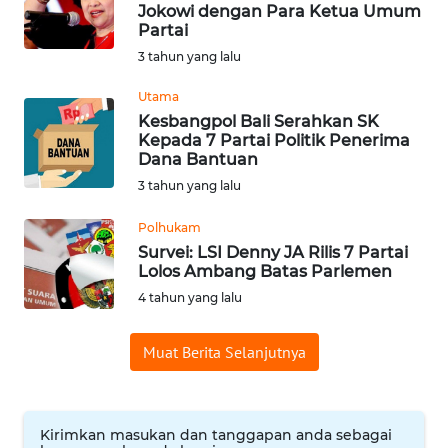
Jokowi dengan Para Ketua Umum
WN
Partai
SUMEDANG
3 tahun yang lalu
WN
Utama
CIANJUR
Kesbangpol Bali Serahkan SK
Kepada 7 Partai Politik Penerima
Dana Bantuan
WN
3 tahun yang lalu
KEPULAUAN
SERIBU
Polhukam
Survei: LSI Denny JA Rilis 7 Partai
WN
Lolos Ambang Batas Parlemen
TANGERANG
4 tahun yang lalu
WN
Muat Berita Selanjutnya
BINJAI
WN
CIREBON
Kirimkan masukan dan tanggapan anda sebagai