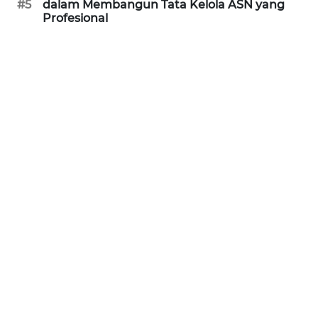
#5
dalam Membangun Tata Kelola ASN yang
Profesional
WN
PRIANGAN
TIMUR
WN
SEMARANG
WN
SOLO
WN
BOROBUDUR
WN
MADURA
WN