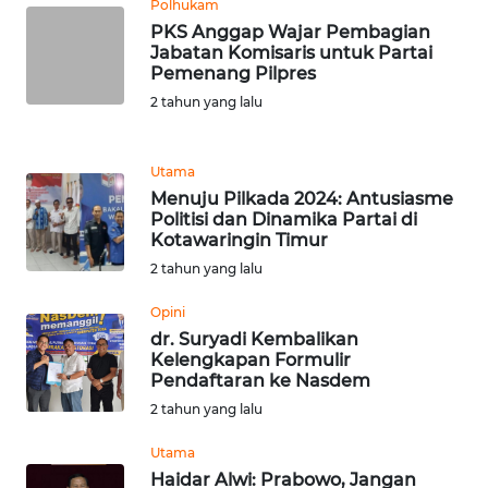
Polhukam
PKS Anggap Wajar Pembagian
WN
Jabatan Komisaris untuk Partai
BANTEN
Pemenang Pilpres
2 tahun yang lalu
WN
NTT
Utama
Menuju Pilkada 2024: Antusiasme
WN
Politisi dan Dinamika Partai di
KEPRI
Kotawaringin Timur
2 tahun yang lalu
WN
PAPUA
Opini
dr. Suryadi Kembalikan
Kelengkapan Formulir
WN
Pendaftaran ke Nasdem
PAPUA
BARAT
2 tahun yang lalu
Utama
WN
Haidar Alwi: Prabowo, Jangan