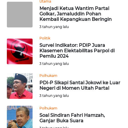
Utama
Menjadi Ketua Wantim Partai
WN
Golkar, Jamaluddin Pohan
KALTARA
Kembali Kepangkuan Beringin
3 tahun yang lalu
WN
Politik
KALSEL
Survei Indikator: PDIP Juara
Klasemen Elektabilitas Parpol di
WN
Pemilu 2024
KALTIM
3 tahun yang lalu
WN
Polhukam
SULSEL
PDI-P Sikapi Santai Jokowi ke Luar
Negeri di Momen Ultah Partai
3 tahun yang lalu
WN
GORONTALO
Polhukam
Soal Sindiran Fahri Hamzah,
WN
Ganjar Buka Suara
SULUT