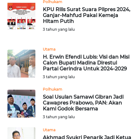
LANGKAT
Polhukam
KPU Rilis Surat Suara Pilpres 2024,
Ganjar-Mahfud Pakai Kemeja
WN
Hitam Putih
TAPANULI
3 tahun yang lalu
SELATAN
WN
Utama
TANJUNG
H. Erwin Efendi Lubis: Visi dan Misi
LESUNG
Calon Bupati Madina Direstui
Partai Gerindra Untuk 2024-2029
WN
3 tahun yang lalu
KARO
Polhukam
Soal Usulan Samawi Gibran Jadi
WN
Cawapres Prabowo, PAN: Akan
SIMALUNGUN
Kami Godok Bersama
3 tahun yang lalu
WN
LABUHANBATU
Utama
Akhmad Syukri Penarik Jadi Ketua