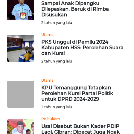
RIAU
Sampai Anak Dipangku
Dilepaskan, Beruk di Rimba
Disusukan
WN
SERAMBI
2 tahun yang lalu
Utama
WN
PKS Unggul di Pemilu 2024
JAMBI
Kabupaten HSS: Perolehan Suara
dan Kursi
WN
2 tahun yang lalu
SULTRA
Utama
WN
KPU Temanggung Tetapkan
NTB
Perolehan Kursi Partai Politik
untuk DPRD 2024-2029
WN
2 tahun yang lalu
SULTENG
Polhukam
Usai Disebut Bukan Kader PDIP
WN
Lagi, Gibran: Dipecat Juga Ngak
SULBAR