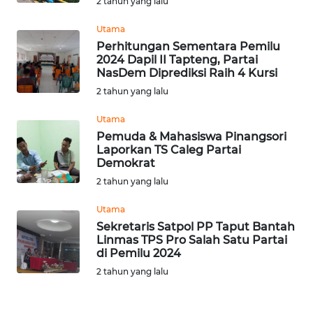
2 tahun yang lalu
Utama
WN
Perhitungan Sementara Pemilu
NUSANTARA
2024 Dapil II Tapteng, Partai
NasDem Diprediksi Raih 4 Kursi
WN
2 tahun yang lalu
JOGJA
Utama
Pemuda & Mahasiswa Pinangsori
WN
Laporkan TS Caleg Partai
JATIM
Demokrat
2 tahun yang lalu
WN
BALI
Utama
Sekretaris Satpol PP Taput Bantah
Linmas TPS Pro Salah Satu Partai
WN
di Pemilu 2024
KALBAR
2 tahun yang lalu
WN
KALTENG