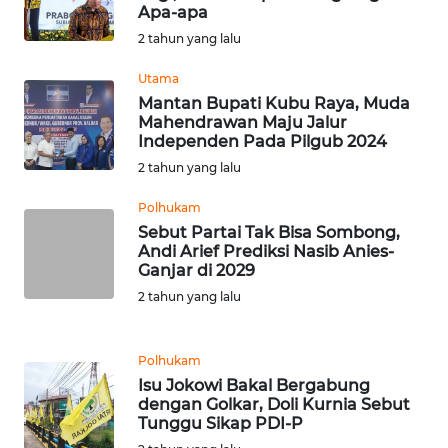
Apa-apa
2 tahun yang lalu
WN
BABEL
Utama
Mantan Bupati Kubu Raya, Muda
Mahendrawan Maju Jalur
WN
Independen Pada Pilgub 2024
SUMBAR
2 tahun yang lalu
WN
Polhukam
SUMSEL
Sebut Partai Tak Bisa Sombong,
Andi Arief Prediksi Nasib Anies-
Ganjar di 2029
WN
BENGKULU
2 tahun yang lalu
WN
Polhukam
LAMPUNG
Isu Jokowi Bakal Bergabung
dengan Golkar, Doli Kurnia Sebut
WN
Tunggu Sikap PDI-P
JATENG