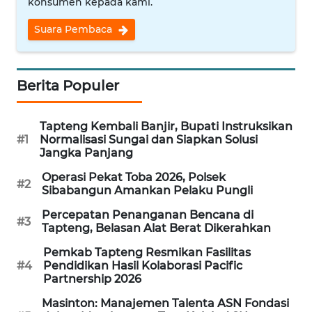
konsumen kepada kami.
WN
Suara Pembaca
INDRAMAYU
WN
Berita Populer
KUNINGAN
Tapteng Kembali Banjir, Bupati Instruksikan
WN
#1
Normalisasi Sungai dan Siapkan Solusi
MAJALENGKA
Jangka Panjang
Operasi Pekat Toba 2026, Polsek
WN
#2
Sibabangun Amankan Pelaku Pungli
SUBANG
Percepatan Penanganan Bencana di
#3
Tapteng, Belasan Alat Berat Dikerahkan
WN
SUKABUMI
Pemkab Tapteng Resmikan Fasilitas
#4
Pendidikan Hasil Kolaborasi Pacific
Partnership 2026
WN
PURWAKARTA
Masinton: Manajemen Talenta ASN Fondasi