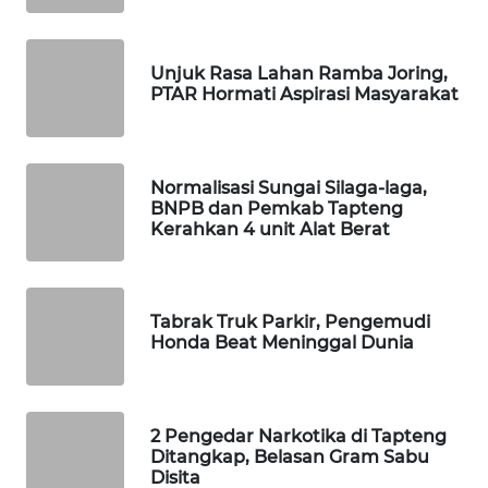
WAHANA
DESA
Unjuk Rasa Lahan Ramba Joring,
WISATA
PTAR Hormati Aspirasi Masyarakat
LAPAK
WAHANA
Normalisasi Sungai Silaga-laga,
BNPB dan Pemkab Tapteng
Kerahkan 4 unit Alat Berat
Wahana
Network
KONSUMEN
Tabrak Truk Parkir, Pengemudi
LISTRIK
Honda Beat Meninggal Dunia
MASYARAKAT
KELISTRIKAN
2 Pengedar Narkotika di Tapteng
Ditangkap, Belasan Gram Sabu
WALINKI
Disita