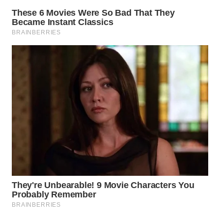
WN
PRIANGAN
TIMUR
WN
SEMARANG
WN
SOLO
WN
BOROBUDUR
WN
MADURA
WN