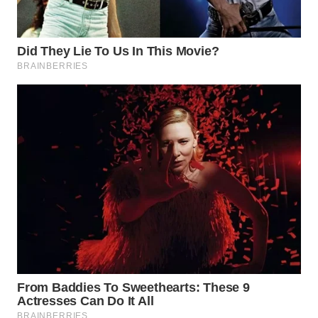
WN
SUMEDANG
WN
CIANJUR
WN
KEPULAUAN
SERIBU
WN
TANGERANG
WN
BINJAI
WN
CIREBON