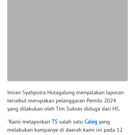
WN
BANTEN
WN
NTT
WN
KEPRI
WN
PAPUA
Imran Syahputra Hutagalung menyatakan laporan
tersebut merupakan pelanggaran Pemilu 2024
WN
PAPUA
yang dilakukan oleh Tim Sukses diduga dari HS.
BARAT
"Kami melaporkan
TS
salah satu
Caleg
yang
melakukan kampanye di daerah kami ini pada 12
WN