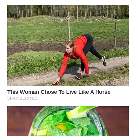
WN
TAPANULI
TENGAH
WN DELI
SERDANG
WN
TEBING
TINGGI
WN
PAKPAK
WN
KARAWANG
WN