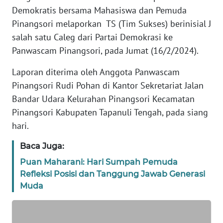
REDAKSI
Demokratis bersama Mahasiswa dan Pemuda
Pinangsori melaporkan TS (Tim Sukses) berinisial J
KARIR
salah satu Caleg dari Partai Demokrasi ke
Panwascam Pinangsori, pada Jumat (16/2/2024).
DISCLAIMER
Laporan diterima oleh Anggota Panwascam
Pinangsori Rudi Pohan di Kantor Sekretariat Jalan
Wahana
News
Bandar Udara Kelurahan Pinangsori Kecamatan
Regional
Pinangsori Kabupaten Tapanuli Tengah, pada siang
hari.
WN
SUMUT
Baca Juga:
Puan Maharani: Hari Sumpah Pemuda
WN
Refleksi Posisi dan Tanggung Jawab Generasi
JAKARTA
Muda
WN
JABAR