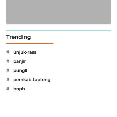
SIBARAGAS
NEWS
METRO
Trending
SIANTAR
NEWS
#
unjuk-rasa
METRO
#
banjir
MEDAN
NEWS
#
pungli
#
pemkab-tapteng
METRO
JAKARTA
#
bnpb
NEWS
KRT
NEWS