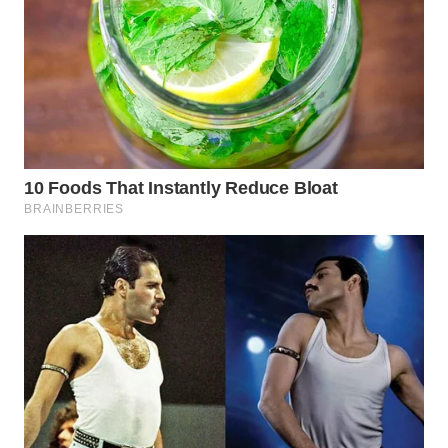
BEKASI
WN
BOGOR
WN
DEPOK
WN
TAPANULI
UTARA
WN
SAMOSIR
WN
PADANG
LAWAS