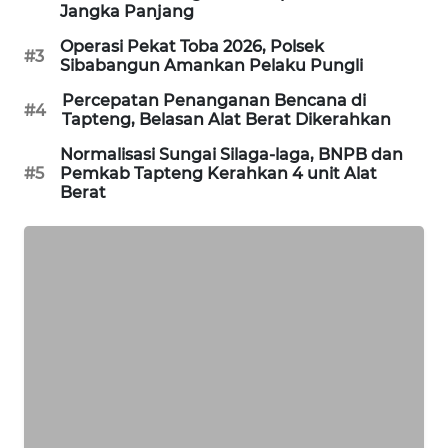
Jangka Panjang
PORTAL
Operasi Pekat Toba 2026, Polsek
#3
KONSUMEN
Sibabangun Amankan Pelaku Pungli
Percepatan Penanganan Bencana di
#4
FORWAMKI
Tapteng, Belasan Alat Berat Dikerahkan
Normalisasi Sungai Silaga-laga, BNPB dan
ALPERKLINAS
#5
Pemkab Tapteng Kerahkan 4 unit Alat
Berat
FORJASIDA
TAMBANG
NEWS
SITUNGIR
NEWS
SIDIKALANG
NEWS