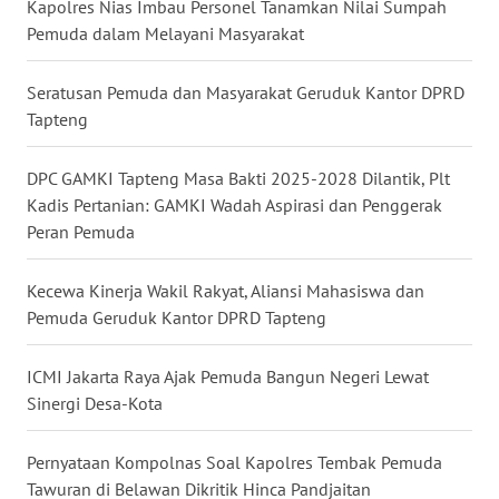
Kapolres Nias Imbau Personel Tanamkan Nilai Sumpah
Pemuda dalam Melayani Masyarakat
WN
KALTARA
Seratusan Pemuda dan Masyarakat Geruduk Kantor DPRD
Tapteng
WN
KALSEL
DPC GAMKI Tapteng Masa Bakti 2025-2028 Dilantik, Plt
Kadis Pertanian: GAMKI Wadah Aspirasi dan Penggerak
WN
Peran Pemuda
KALTIM
Kecewa Kinerja Wakil Rakyat, Aliansi Mahasiswa dan
WN
Pemuda Geruduk Kantor DPRD Tapteng
SULSEL
ICMI Jakarta Raya Ajak Pemuda Bangun Negeri Lewat
WN
GORONTALO
Sinergi Desa-Kota
WN
Pernyataan Kompolnas Soal Kapolres Tembak Pemuda
SULUT
Tawuran di Belawan Dikritik Hinca Pandjaitan