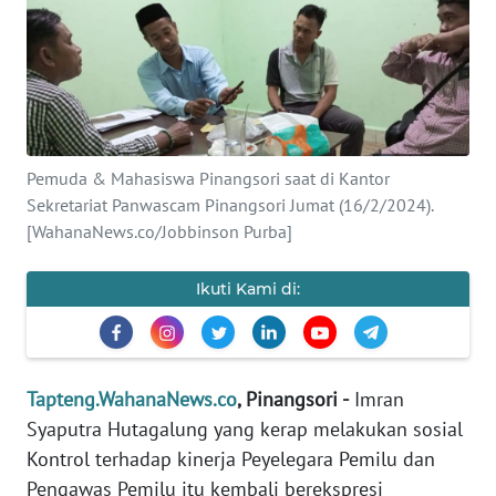
Informasi
INDEKS
BERITA
KONTAK
Pemuda & Mahasiswa Pinangsori saat di Kantor
KAMI
Sekretariat Panwascam Pinangsori Jumat (16/2/2024).
[WahanaNews.co/Jobbinson Purba]
INFO
IKLAN
Ikuti Kami di:
TENTANG
KAMI
Tapteng.WahanaNews.co
, Pinangsori -
Imran
PEDOMAN
Syaputra Hutagalung yang kerap melakukan sosial
MEDIA
Kontrol terhadap kinerja Peyelegara Pemilu dan
SIBER
Pengawas Pemilu itu kembali berekspresi