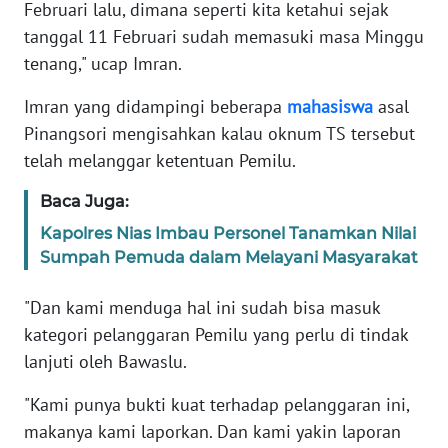
RIAU
Februari lalu, dimana seperti kita ketahui sejak
tanggal 11 Februari sudah memasuki masa Minggu
WN
tenang," ucap Imran.
SERAMBI
Imran yang didampingi beberapa
mahasiswa
asal
WN
Pinangsori mengisahkan kalau oknum TS tersebut
JAMBI
telah melanggar ketentuan Pemilu.
Baca Juga:
WN
SULTRA
Kapolres Nias Imbau Personel Tanamkan Nilai
Sumpah Pemuda dalam Melayani Masyarakat
WN
NTB
"Dan kami menduga hal ini sudah bisa masuk
kategori pelanggaran Pemilu yang perlu di tindak
WN
lanjuti oleh Bawaslu.
SULTENG
"Kami punya bukti kuat terhadap pelanggaran ini,
WN
makanya kami laporkan. Dan kami yakin laporan
SULBAR