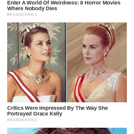
SURABAYA
WN
NATUNA
WN
BINTAN
WN
MANDALIKA
WN
LIKUPANG
WN
LABUANBAJO
WN
BORNEO