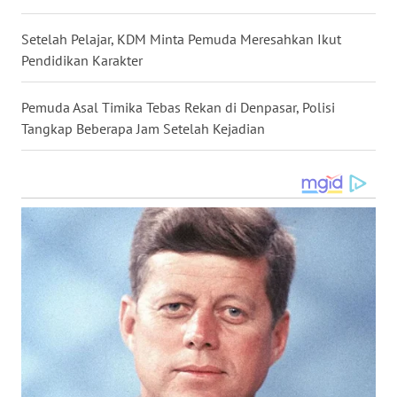
WN
Setelah Pelajar, KDM Minta Pemuda Meresahkan Ikut
MALUKU
Pendidikan Karakter
WN
Pemuda Asal Timika Tebas Rekan di Denpasar, Polisi
MALUT
Tangkap Beberapa Jam Setelah Kejadian
WN
DAIRI
WN
DANAU
TOBA
WN
NIAS
WN