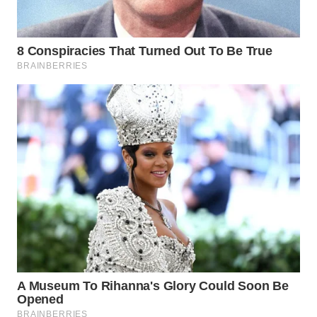
LANGKAT
WN
TAPANULI
SELATAN
WN
TANJUNG
LESUNG
WN
KARO
WN
SIMALUNGUN
WN
LABUHANBATU