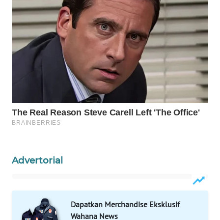
WAHANA
LISTRIK
WAHANA
TRAVEL
WAHANA
TV
WAHANANEWS
ID
Advertorial
WAHANANEWS
CO ID
Dapatkan Merchandise Eksklusif
WAHANANEWS
Wahana News
NET