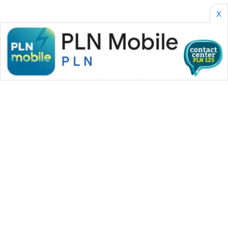
X
WAHANA MEDIA GROUP
|
|
|
WAHANA NEWS co
WAHANA TANI
WAHANA ADVOKAT
|
|
WAHANA INFRASTRUKTUR
WAHANA KONSUMEN