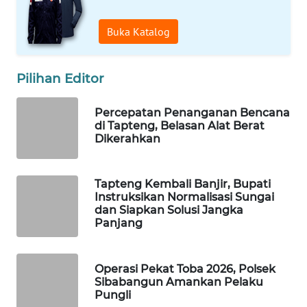
Buka Katalog
WAHANA
SPORT
Pilihan Editor
WAHANA
UMKM
Percepatan Penanganan Bencana
di Tapteng, Belasan Alat Berat
WAHANA
Dikerahkan
SELEB
Tapteng Kembali Banjir, Bupati
WAHANA
Instruksikan Normalisasi Sungai
PERSONA
dan Siapkan Solusi Jangka
Panjang
WAHANA
OTOMOTIF
Operasi Pekat Toba 2026, Polsek
Sibabangun Amankan Pelaku
WAHANA
Pungli
HEALTH