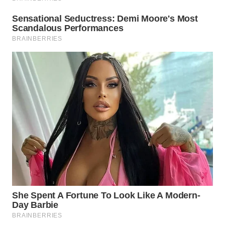
WN
INDRAMAYU
WN
KUNINGAN
WN
MAJALENGKA
WN
SUBANG
WN
SUKABUMI
WN
PURWAKARTA