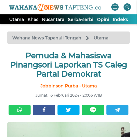
Utama
Khas
Nusantara
Serba-serbi
Opini
Indeks
WAHANA
Tutup
TV
Wahana News Tapanuli Tengah
Utama
Pemuda & Mahasiswa
UTAMA
Pinangsori Laporkan TS Caleg
KHAS
Partai Demokrat
Jobbinson Purba - Utama
NUSANTARA
Jumat, 16 Februari 2024 - 20:06 WIB
SERBA-
SERBI
OPINI