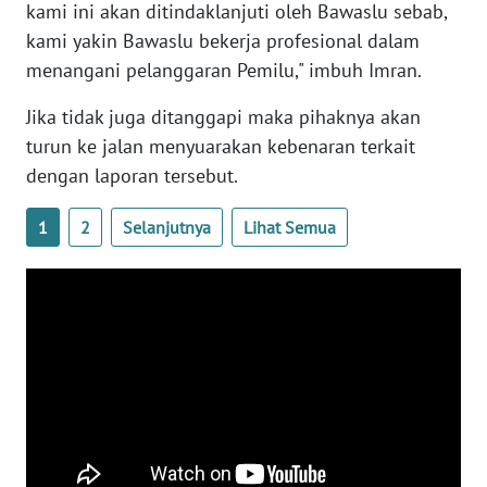
kami ini akan ditindaklanjuti oleh Bawaslu sebab,
kami yakin Bawaslu bekerja profesional dalam
WN
menangani pelanggaran Pemilu," imbuh Imran.
BABEL
Jika tidak juga ditanggapi maka pihaknya akan
WN
turun ke jalan menyuarakan kebenaran terkait
SUMBAR
dengan laporan tersebut.
WN
1
2
Selanjutnya
Lihat Semua
SUMSEL
WN
BENGKULU
WN
LAMPUNG
WN
JATENG