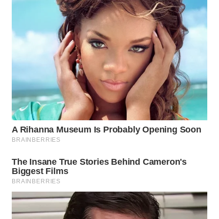
Wahana
Media
Group
WAHANA
NEWS
WAHANA
TANI
WAHANA
ADVOKAT
WAHANA
INFRASTRUKTUR
WAHANA
KONSUMEN