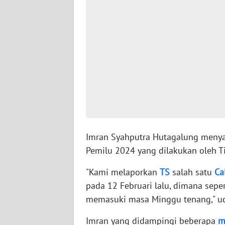
WN
SERAMBI
WN
JAMBI
WN
SULTRA
WN
NTB
Imran Syahputra Hutagalung menya
Pemilu 2024 yang dilakukan oleh T
WN
"Kami melaporkan
TS
salah satu
Ca
SULTENG
pada 12 Februari lalu, dimana seper
memasuki masa Minggu tenang," uc
WN
SULBAR
Imran yang didampingi beberapa
m