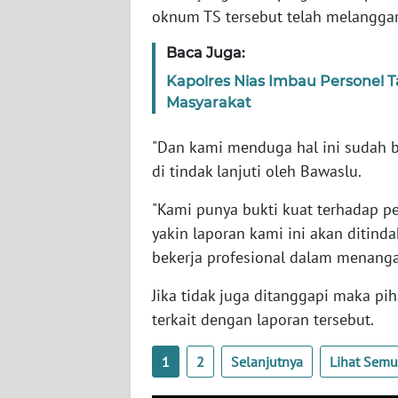
oknum TS tersebut telah melanggar
WN
BABEL
Baca Juga:
Kapolres Nias Imbau Personel
WN
Masyarakat
SUMBAR
"Dan kami menduga hal ini sudah b
WN
SUMSEL
di tindak lanjuti oleh Bawaslu.
"Kami punya bukti kuat terhadap p
WN
yakin laporan kami ini akan ditind
BENGKULU
bekerja profesional dalam menanga
WN
Jika tidak juga ditanggapi maka p
LAMPUNG
terkait dengan laporan tersebut.
WN
1
2
Selanjutnya
Lihat Sem
JATENG