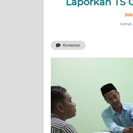
Laporkan TS 
INDEKS
Job
BERITA
Jumat, 
KONTAK
KAMI
Komentar
INFO
IKLAN
TENTANG
KAMI
PEDOMAN
MEDIA
SIBER
REDAKSI