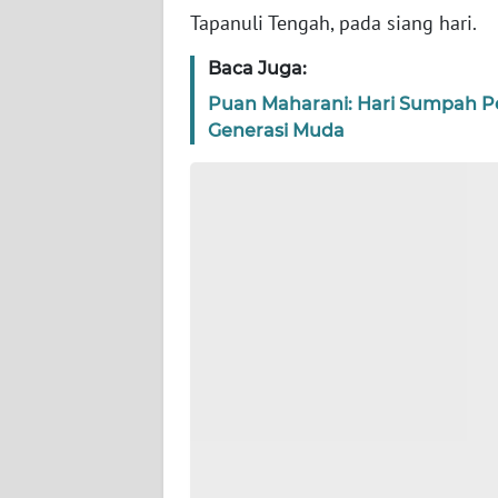
WN
Tapanuli Tengah, pada siang hari.
BANTEN
Baca Juga:
WN
Puan Maharani: Hari Sumpah P
NTT
Generasi Muda
WN
KEPRI
WN
PAPUA
WN
PAPUA
BARAT
WN
RIAU