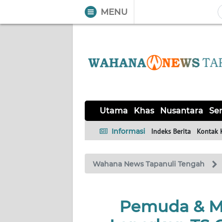
MENU
WAHANA
Tutup
TV
UTAMA
KHAS
Utama
Khas
Nusantara
Ser
NUSANTARA
Informasi
Indeks Berita
Kontak 
SERBA-
Wahana News Tapanuli Tengah
SERBI
OPINI
Pemuda & Ma
Informasi