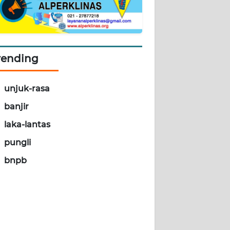
rending
unjuk-rasa
banjir
laka-lantas
pungli
bnpb