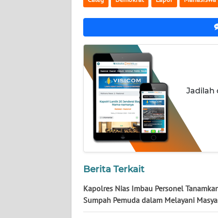
WN
KALTARA
WN
KALSEL
WN
KALTIM
Jadilah
WN
SULSEL
WN
GORONTALO
Berita Terkait
WN
Kapolres Nias Imbau Personel Tanamkan
SULUT
Sumpah Pemuda dalam Melayani Masya