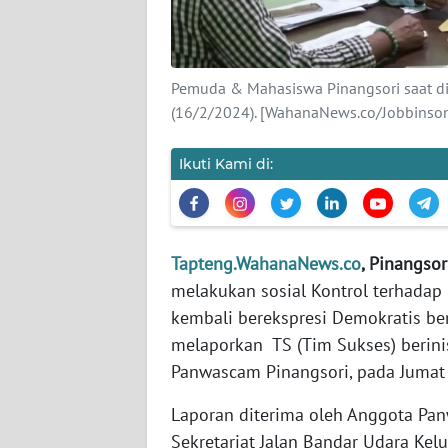
KARIR
Pemuda & Mahasiswa Pinangsori saat di
DISCLAIMER
(16/2/2024). [WahanaNews.co/Jobbinson
Wahana
News
Ikuti Kami di:
Regional
WN
SUMUT
Tapteng.WahanaNews.co
, Pinangsori
melakukan sosial Kontrol terhadap 
WN
kembali berekspresi Demokratis b
JAKARTA
melaporkan TS (Tim Sukses) berinisi
Panwascam Pinangsori, pada Jumat 
WN
JABAR
Laporan diterima oleh Anggota Pan
Sekretariat Jalan Bandar Udara Ke