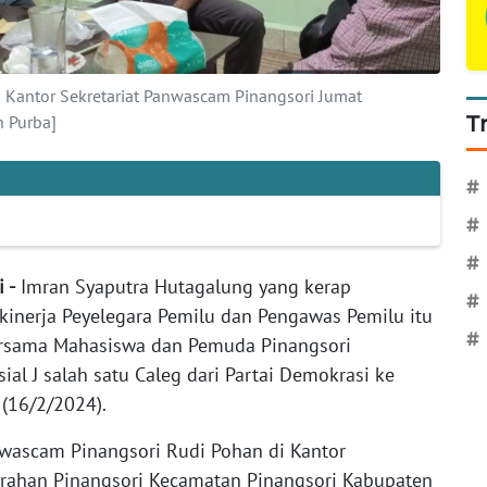
 Kantor Sekretariat Panwascam Pinangsori Jumat
 Purba]
T
#
#
#
 -
Imran Syaputra Hutagalung yang kerap
#
kinerja Peyelegara Pemilu dan Pengawas Pemilu itu
#
ersama Mahasiswa dan Pemuda Pinangsori
al J salah satu Caleg dari Partai Demokrasi ke
(16/2/2024).
wascam Pinangsori Rudi Pohan di Kantor
lurahan Pinangsori Kecamatan Pinangsori Kabupaten