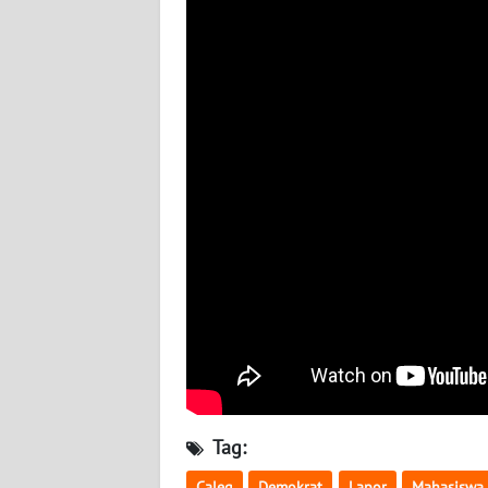
WN
NUSANTARA
WN
JOGJA
WN
JATIM
WN
BALI
WN
KALBAR
WN
Tag:
KALTENG
Caleg
Demokrat
Lapor
Mahasiswa