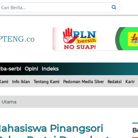
ba-serbi
Opini
Indeks
Kami
Info Iklan
Tentang Kami
Pedoman Media Siber
Redaksi
Karir
Utama
hasiswa Pinangsori
B