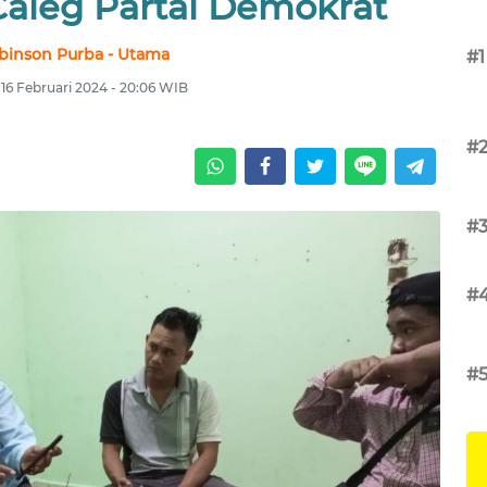
Caleg Partai Demokrat
binson Purba - Utama
#1
16 Februari 2024 - 20:06 WIB
#
#
#
#