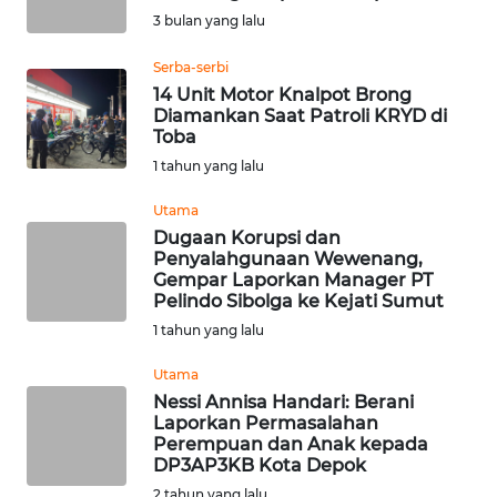
3 bulan yang lalu
Informasi
Serba-serbi
INDEKS
14 Unit Motor Knalpot Brong
BERITA
Diamankan Saat Patroli KRYD di
Toba
KONTAK
1 tahun yang lalu
KAMI
Utama
Dugaan Korupsi dan
INFO
Penyalahgunaan Wewenang,
IKLAN
Gempar Laporkan Manager PT
Pelindo Sibolga ke Kejati Sumut
TENTANG
1 tahun yang lalu
KAMI
Utama
Nessi Annisa Handari: Berani
PEDOMAN
Laporkan Permasalahan
MEDIA
Perempuan dan Anak kepada
SIBER
DP3AP3KB Kota Depok
2 tahun yang lalu