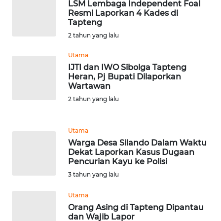
RIAU
LSM Lembaga Independent Foal
Resmi Laporkan 4 Kades di
Tapteng
WN
2 tahun yang lalu
SERAMBI
Utama
WN
IJTI dan IWO Sibolga Tapteng
JAMBI
Heran, Pj Bupati Dilaporkan
Wartawan
2 tahun yang lalu
WN
SULTRA
Utama
WN
Warga Desa Silando Dalam Waktu
NTB
Dekat Laporkan Kasus Dugaan
Pencurian Kayu ke Polisi
WN
3 tahun yang lalu
SULTENG
Utama
Orang Asing di Tapteng Dipantau
WN
dan Wajib Lapor
SULBAR