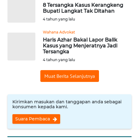
8 Tersangka Kasus Kerangkeng
Bupati Langkat Tak Ditahan
WN
4 tahun yang lalu
KALTARA
Wahana Advokat
WN
Haris Azhar Bakal Lapor Balik
KALSEL
Kasus yang Menjeratnya Jadi
Tersangka
WN
4 tahun yang lalu
KALTIM
Muat Berita Selanjutnya
WN
SULSEL
Kirimkan masukan dan tanggapan anda sebagai
WN
konsumen kepada kami.
GORONTALO
Suara Pembaca
WN
SULUT