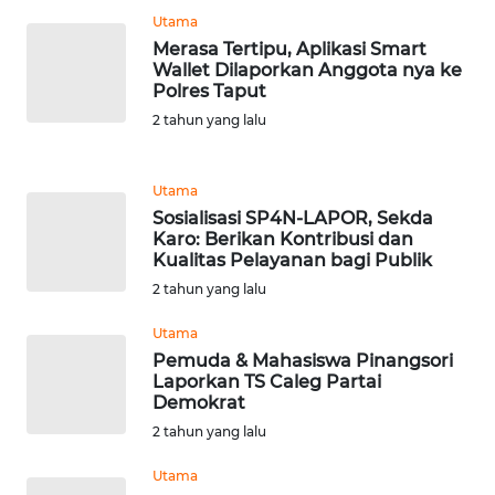
Utama
WN
Merasa Tertipu, Aplikasi Smart
BANTEN
Wallet Dilaporkan Anggota nya ke
Polres Taput
2 tahun yang lalu
WN
NTT
Utama
WN
Sosialisasi SP4N-LAPOR, Sekda
KEPRI
Karo: Berikan Kontribusi dan
Kualitas Pelayanan bagi Publik
WN
2 tahun yang lalu
PAPUA
Utama
Pemuda & Mahasiswa Pinangsori
WN
Laporkan TS Caleg Partai
PAPUA
Demokrat
BARAT
2 tahun yang lalu
WN
Utama