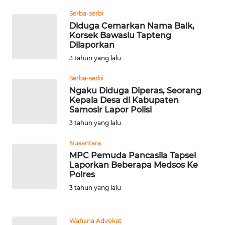
Serba-serbi
WN
Diduga Cemarkan Nama Baik,
NUSANTARA
Korsek Bawaslu Tapteng
Dilaporkan
3 tahun yang lalu
WN
JOGJA
Serba-serbi
Ngaku Diduga Diperas, Seorang
WN
Kepala Desa di Kabupaten
JATIM
Samosir Lapor Polisi
3 tahun yang lalu
WN
Nusantara
BALI
MPC Pemuda Pancasila Tapsel
Laporkan Beberapa Medsos Ke
WN
Polres
KALBAR
3 tahun yang lalu
WN
KALTENG
Wahana Advokat