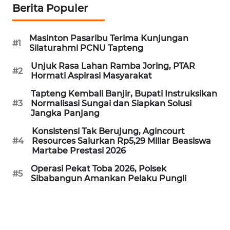
Berita Populer
WN
MALUKU
Masinton Pasaribu Terima Kunjungan
#1
Silaturahmi PCNU Tapteng
WN
Unjuk Rasa Lahan Ramba Joring, PTAR
MALUT
#2
Hormati Aspirasi Masyarakat
Tapteng Kembali Banjir, Bupati Instruksikan
WN
#3
Normalisasi Sungai dan Siapkan Solusi
DAIRI
Jangka Panjang
Konsistensi Tak Berujung, Agincourt
WN
#4
Resources Salurkan Rp5,29 Miliar Beasiswa
DANAU
Martabe Prestasi 2026
TOBA
Operasi Pekat Toba 2026, Polsek
#5
Sibabangun Amankan Pelaku Pungli
WN
NIAS
WN