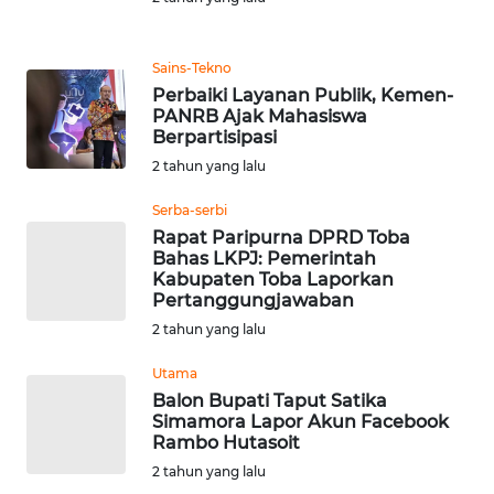
REDAKSI
Sains-Tekno
KARIR
Perbaiki Layanan Publik, Kemen-
PANRB Ajak Mahasiswa
DISCLAIMER
Berpartisipasi
2 tahun yang lalu
Wahana
Serba-serbi
News
Regional
Rapat Paripurna DPRD Toba
Bahas LKPJ: Pemerintah
Kabupaten Toba Laporkan
WN
Pertanggungjawaban
SUMUT
2 tahun yang lalu
WN
Utama
JAKARTA
Balon Bupati Taput Satika
Simamora Lapor Akun Facebook
Rambo Hutasoit
WN
2 tahun yang lalu
JABAR