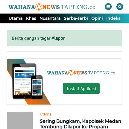
Utama
Khas
Nusantara
Serba-serbi
Opini
Indeks
WAHANA
Tutup
TV
Berita dengan tagar
#lapor
UTAMA
KHAS
NUSANTARA
Install Aplikasi
SERBA-
SERBI
Utama
Sering Bungkam, Kapolsek Medan
OPINI
Tembung Dilapor ke Propam