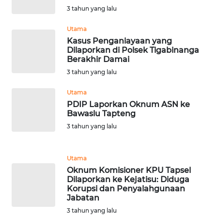
3 tahun yang lalu
WN
Utama
BABEL
Kasus Penganiayaan yang
Dilaporkan di Polsek Tigabinanga
Berakhir Damai
WN
SUMBAR
3 tahun yang lalu
Utama
WN
PDIP Laporkan Oknum ASN ke
SUMSEL
Bawaslu Tapteng
3 tahun yang lalu
WN
BENGKULU
Utama
WN
Oknum Komisioner KPU Tapsel
LAMPUNG
Dilaporkan ke Kejatisu: Diduga
Korupsi dan Penyalahgunaan
Jabatan
WN
3 tahun yang lalu
JATENG