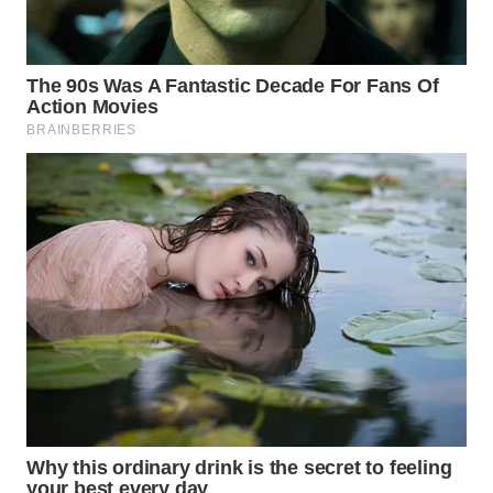
WN
INDRAMAYU
WN
KUNINGAN
WN
MAJALENGKA
WN
SUBANG
WN
SUKABUMI
WN
PURWAKARTA