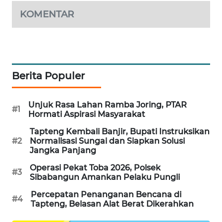
KOMENTAR
KARING
NEWS
JURNAL
MARITIM
Berita Populer
HUMBANG
NEWS
Unjuk Rasa Lahan Ramba Joring, PTAR
#1
Hormati Aspirasi Masyarakat
GARONGGANG
Tapteng Kembali Banjir, Bupati Instruksikan
NEWS
#2
Normalisasi Sungai dan Siapkan Solusi
Jangka Panjang
FISUELRI
Operasi Pekat Toba 2026, Polsek
#3
ID
Sibabangun Amankan Pelaku Pungli
Percepatan Penanganan Bencana di
#4
ENERGI
Tapteng, Belasan Alat Berat Dikerahkan
NEWS