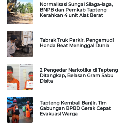
Normalisasi Sungai Silaga-laga,
BNPB dan Pemkab Tapteng
SIBARAGAS
Kerahkan 4 unit Alat Berat
NEWS
METRO
Tabrak Truk Parkir, Pengemudi
SIANTAR
Honda Beat Meninggal Dunia
NEWS
METRO
MEDAN
2 Pengedar Narkotika di Tapteng
NEWS
Ditangkap, Belasan Gram Sabu
Disita
METRO
JAKARTA
NEWS
Tapteng Kembali Banjir, Tim
Gabungan BPBD Gerak Cepat
Evakuasi Warga
KRT
NEWS