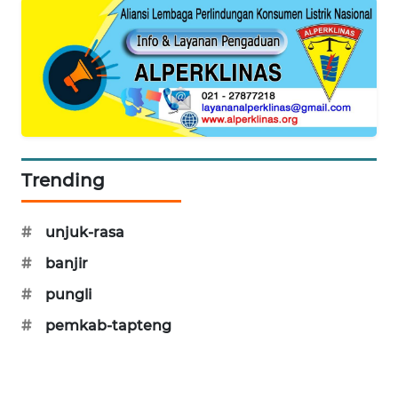
CILEUNGSI
NEWS
BERKAT
NEWS
BERAMPU
Trending
NEWS
ANUGERAH
#
unjuk-rasa
NEWS
#
banjir
AKHLAK
#
pungli
ID
#
pemkab-tapteng
PERAPKI
NEWS