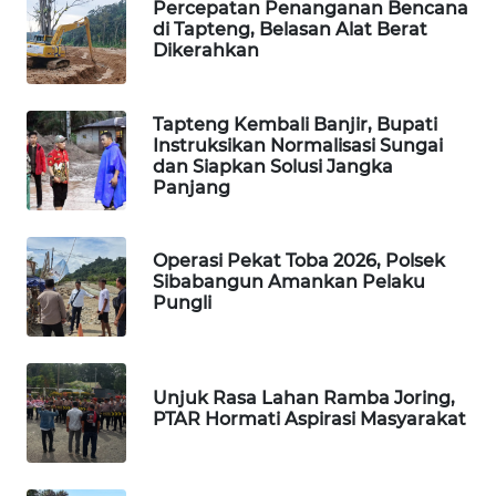
Percepatan Penanganan Bencana
di Tapteng, Belasan Alat Berat
PORTAL
Dikerahkan
KONSUMEN
Tapteng Kembali Banjir, Bupati
FORWAMKI
Instruksikan Normalisasi Sungai
dan Siapkan Solusi Jangka
Panjang
ALPERKLINAS
FORJASIDA
Operasi Pekat Toba 2026, Polsek
Sibabangun Amankan Pelaku
Pungli
TAMBANG
NEWS
SITUNGIR
Unjuk Rasa Lahan Ramba Joring,
NEWS
PTAR Hormati Aspirasi Masyarakat
SIDIKALANG
NEWS