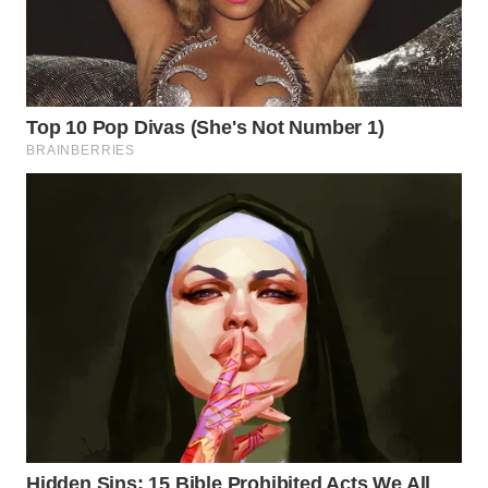
Wahana
Media
Group
WAHANA
NEWS
WAHANA
TANI
WAHANA
ADVOKAT
WAHANA
INFRASTRUKTUR
WAHANA
KONSUMEN