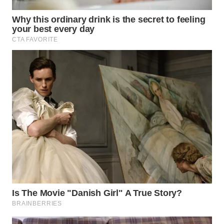
WN
TAPANULI
TENGAH
WN DELI
SERDANG
WN
TEBING
TINGGI
WN
PAKPAK
WN
KARAWANG
WN