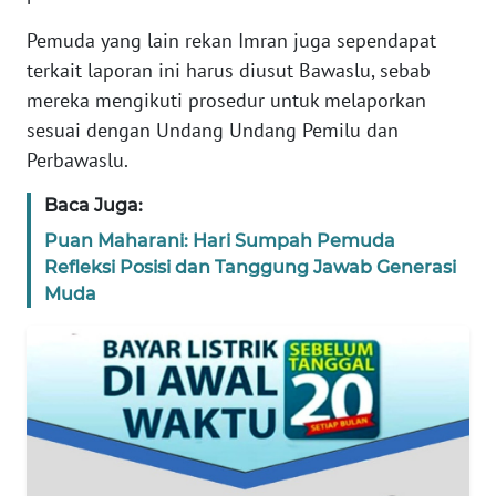
REDAKSI
Pemuda yang lain rekan Imran juga sependapat
terkait laporan ini harus diusut Bawaslu, sebab
KARIR
mereka mengikuti prosedur untuk melaporkan
sesuai dengan Undang Undang Pemilu dan
DISCLAIMER
Perbawaslu.
Wahana
Baca Juga:
News
Regional
Puan Maharani: Hari Sumpah Pemuda
Refleksi Posisi dan Tanggung Jawab Generasi
Muda
WN
SUMUT
WN
JAKARTA
WN
JABAR