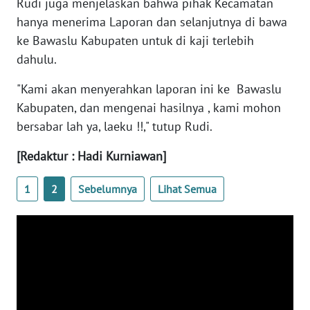
Rudi juga menjelaskan bahwa pihak Kecamatan
hanya menerima Laporan dan selanjutnya di bawa
WN
ke Bawaslu Kabupaten untuk di kaji terlebih
BABEL
dahulu.
"Kami akan menyerahkan laporan ini ke Bawaslu
WN
SUMBAR
Kabupaten, dan mengenai hasilnya , kami mohon
bersabar lah ya, laeku !!," tutup Rudi.
WN
SUMSEL
[Redaktur : Hadi Kurniawan]
1
2
Sebelumnya
Lihat Semua
WN
BENGKULU
WN
LAMPUNG
WN
JATENG