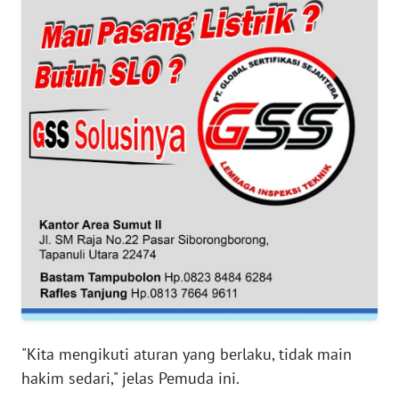
WN
BANTEN
WN
NTT
WN
KEPRI
WN
PAPUA
WN
PAPUA
BARAT
"Kita mengikuti aturan yang berlaku, tidak main
hakim sedari," jelas Pemuda ini.
WN