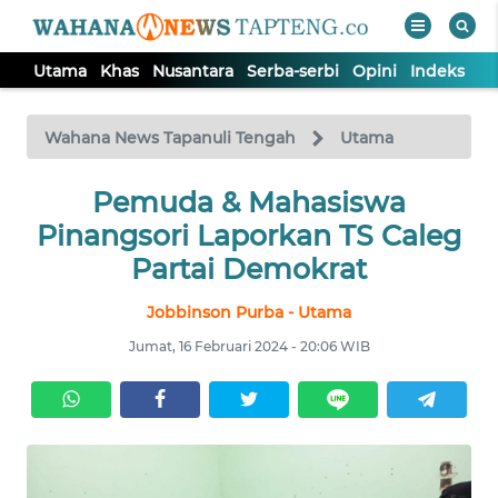
Utama
Khas
Nusantara
Serba-serbi
Opini
Indeks
WAHANA
Tutup
TV
Wahana News Tapanuli Tengah
Utama
Pemuda & Mahasiswa
UTAMA
Pinangsori Laporkan TS Caleg
KHAS
Partai Demokrat
Jobbinson Purba - Utama
NUSANTARA
Jumat, 16 Februari 2024 - 20:06 WIB
SERBA-
SERBI
OPINI