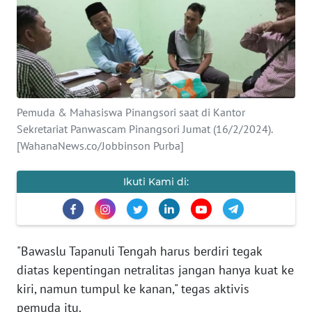
Informasi
INDEKS
BERITA
KONTAK
Pemuda & Mahasiswa Pinangsori saat di Kantor
KAMI
Sekretariat Panwascam Pinangsori Jumat (16/2/2024).
[WahanaNews.co/Jobbinson Purba]
INFO
IKLAN
Ikuti Kami di:
TENTANG
KAMI
"Bawaslu Tapanuli Tengah harus berdiri tegak
PEDOMAN
diatas kepentingan netralitas jangan hanya kuat ke
MEDIA
kiri, namun tumpul ke kanan," tegas aktivis
SIBER
pemuda itu.