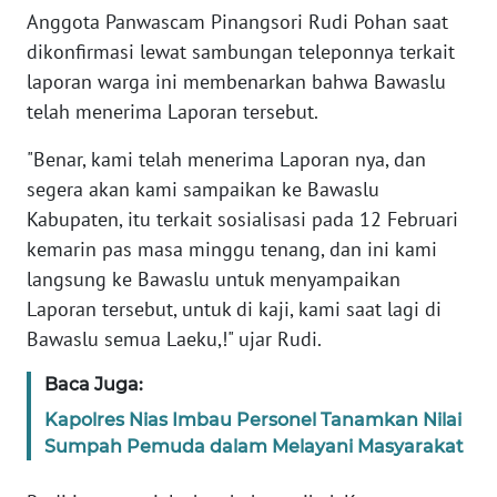
RIAU
Anggota Panwascam Pinangsori Rudi Pohan saat
dikonfirmasi lewat sambungan teleponnya terkait
WN
laporan warga ini membenarkan bahwa Bawaslu
SERAMBI
telah menerima Laporan tersebut.
WN
"Benar, kami telah menerima Laporan nya, dan
JAMBI
segera akan kami sampaikan ke Bawaslu
Kabupaten, itu terkait sosialisasi pada 12 Februari
WN
kemarin pas masa minggu tenang, dan ini kami
SULTRA
langsung ke Bawaslu untuk menyampaikan
Laporan tersebut, untuk di kaji, kami saat lagi di
WN
NTB
Bawaslu semua Laeku,!" ujar Rudi.
Baca Juga:
WN
SULTENG
Kapolres Nias Imbau Personel Tanamkan Nilai
Sumpah Pemuda dalam Melayani Masyarakat
WN
SULBAR