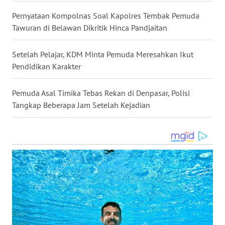
Pernyataan Kompolnas Soal Kapolres Tembak Pemuda
WN
Tawuran di Belawan Dikritik Hinca Pandjaitan
MALUKU
Setelah Pelajar, KDM Minta Pemuda Meresahkan Ikut
WN
Pendidikan Karakter
MALUT
Pemuda Asal Timika Tebas Rekan di Denpasar, Polisi
WN
Tangkap Beberapa Jam Setelah Kejadian
DAIRI
WN
DANAU
TOBA
WN
NIAS
WN