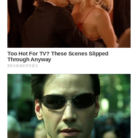
WN
SUMEDANG
WN
CIANJUR
WN
KEPULAUAN
SERIBU
WN
TANGERANG
WN
BINJAI
WN
CIREBON