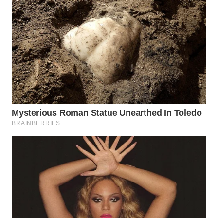
SURABAYA
WN
NATUNA
WN
BINTAN
WN
MANDALIKA
WN
LIKUPANG
WN
LABUANBAJO
WN
BORNEO