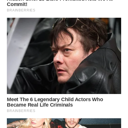
WAHANA
LISTRIK
WAHANA
TRAVEL
WAHANA
TV
WAHANANEWS
ID
WAHANANEWS
CO ID
WAHANANEWS
NET