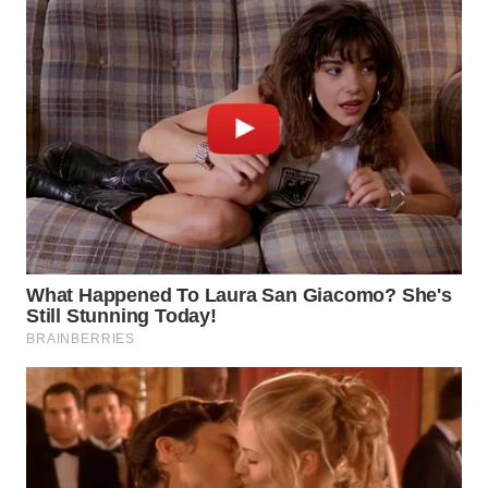
BEKASI
WN
BOGOR
WN
DEPOK
WN
TAPANULI
UTARA
WN
SAMOSIR
WN
PADANG
LAWAS