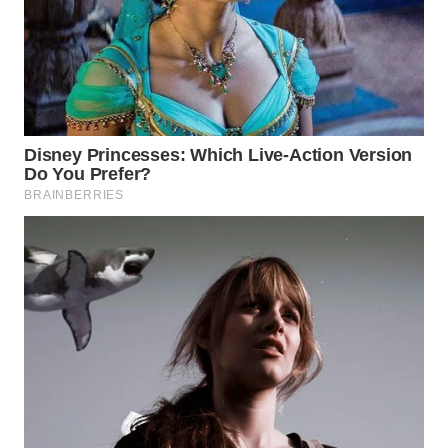
WAHANA
DESA
WISATA
LAPAK
WAHANA
Wahana
Network
KONSUMEN
LISTRIK
MASYARAKAT
KELISTRIKAN
WALINKI