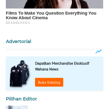
ID
MAWAKA
ID
MARTABAT
NET
Advertorial
PLN
WATCH
Dapatkan Merchandise Eksklusif
MKLI
Wahana News
LPKKI
Buka Katalog
LKKI
Pilihan Editor
KOPEKLIN