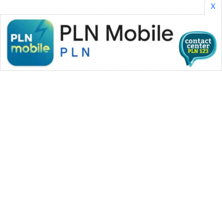
X
WAHANA MEDIA GROUP
|
|
|
WAHANA NEWS co
WAHANA TANI
WAHANA ADVOKAT
|
|
WAHANA INFRASTRUKTUR
WAHANA KONSUMEN