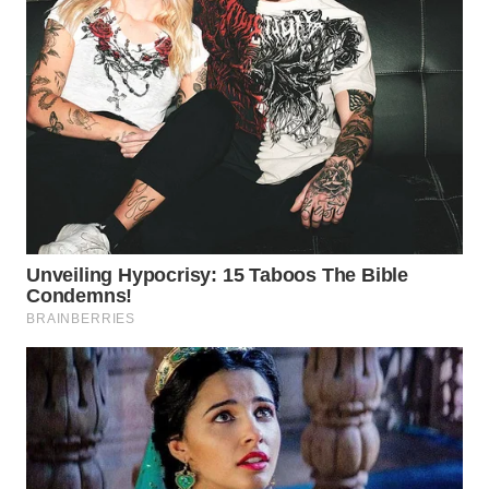
WAHANA
SPORT
WAHANA
UMKM
WAHANA
SELEB
WAHANA
PERSONA
WAHANA
OTOMOTIF
WAHANA
HEALTH