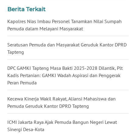
Berita Terkait
WN
KALTARA
Kapolres Nias Imbau Personel Tanamkan Nilai Sumpah
Pemuda dalam Melayani Masyarakat
WN
KALSEL
Seratusan Pemuda dan Masyarakat Geruduk Kantor DPRD
Tapteng
WN
KALTIM
DPC GAMKI Tapteng Masa Bakti 2025-2028 Dilantik, Plt
Kadis Pertanian: GAMKI Wadah Aspirasi dan Penggerak
WN
Peran Pemuda
SULSEL
Kecewa Kinerja Wakil Rakyat, Aliansi Mahasiswa dan
WN
Pemuda Geruduk Kantor DPRD Tapteng
GORONTALO
ICMI Jakarta Raya Ajak Pemuda Bangun Negeri Lewat
WN
Sinergi Desa-Kota
SULUT