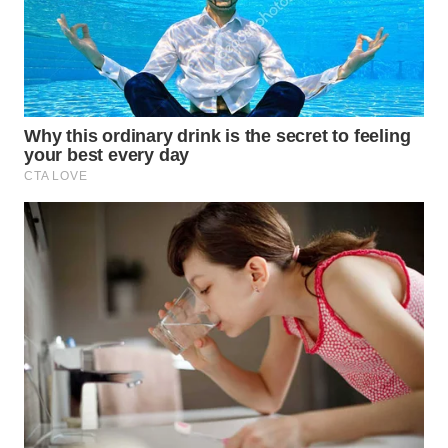
LANGKAT
WN
TAPANULI
SELATAN
WN
TANJUNG
LESUNG
WN
KARO
WN
SIMALUNGUN
WN
LABUHANBATU