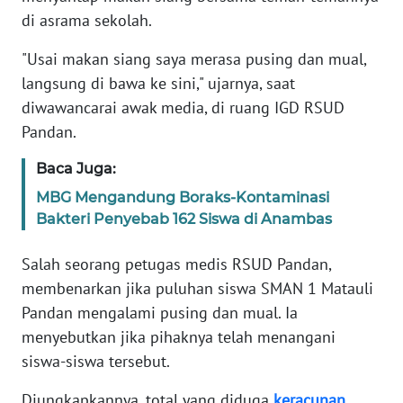
RIAU
di asrama sekolah.
WN
"Usai makan siang saya merasa pusing dan mual,
SERAMBI
langsung di bawa ke sini," ujarnya, saat
diwawancarai awak media, di ruang IGD RSUD
WN
Pandan.
JAMBI
Baca Juga:
WN
MBG Mengandung Boraks-Kontaminasi
SULTRA
Bakteri Penyebab 162 Siswa di Anambas
WN
Salah seorang petugas medis RSUD Pandan,
NTB
membenarkan jika puluhan siswa SMAN 1 Matauli
Pandan mengalami pusing dan mual. Ia
WN
menyebutkan jika pihaknya telah menangani
SULTENG
siswa-siswa tersebut.
WN
Diungkapkannya, total yang diduga
keracunan
SULBAR