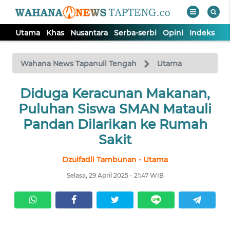
Utama
Khas
Nusantara
Serba-serbi
Opini
Indeks
WAHANA
Tutup
TV
Wahana News Tapanuli Tengah
Utama
Diduga Keracunan Makanan,
UTAMA
Puluhan Siswa SMAN Matauli
KHAS
Pandan Dilarikan ke Rumah
Sakit
NUSANTARA
Dzulfadli Tambunan - Utama
Selasa, 29 April 2025 - 21:47 WIB
SERBA-
SERBI
OPINI