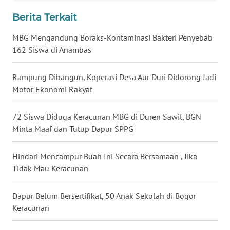
Berita Terkait
WN
KALTARA
MBG Mengandung Boraks-Kontaminasi Bakteri Penyebab
162 Siswa di Anambas
WN
KALSEL
Rampung Dibangun, Koperasi Desa Aur Duri Didorong Jadi
Motor Ekonomi Rakyat
WN
KALTIM
72 Siswa Diduga Keracunan MBG di Duren Sawit, BGN
Minta Maaf dan Tutup Dapur SPPG
WN
SULSEL
Hindari Mencampur Buah Ini Secara Bersamaan , Jika
Tidak Mau Keracunan
WN
GORONTALO
Dapur Belum Bersertifikat, 50 Anak Sekolah di Bogor
Keracunan
WN
SULUT