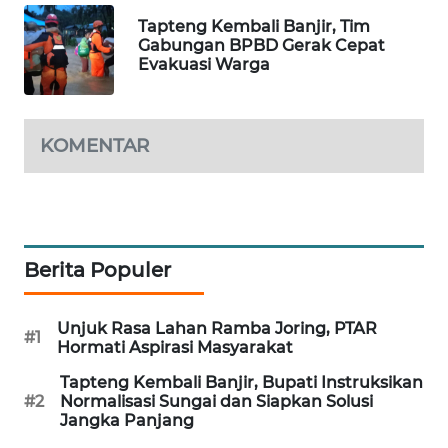
BEKASI
Tapteng Kembali Banjir, Tim
Gabungan BPBD Gerak Cepat
WN
Evakuasi Warga
BOGOR
WN
KOMENTAR
DEPOK
WN
TAPANULI
UTARA
Berita Populer
WN
SAMOSIR
Unjuk Rasa Lahan Ramba Joring, PTAR
#1
Hormati Aspirasi Masyarakat
WN
Tapteng Kembali Banjir, Bupati Instruksikan
PADANG
#2
Normalisasi Sungai dan Siapkan Solusi
LAWAS
Jangka Panjang