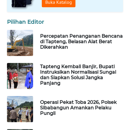
LANGKAT
Buka Katalog
WN
Pilihan Editor
TAPANULI
SELATAN
Percepatan Penanganan Bencana
di Tapteng, Belasan Alat Berat
WN
Dikerahkan
TANJUNG
LESUNG
Tapteng Kembali Banjir, Bupati
WN
Instruksikan Normalisasi Sungai
dan Siapkan Solusi Jangka
KARO
Panjang
WN
SIMALUNGUN
Operasi Pekat Toba 2026, Polsek
Sibabangun Amankan Pelaku
Pungli
WN
LABUHANBATU