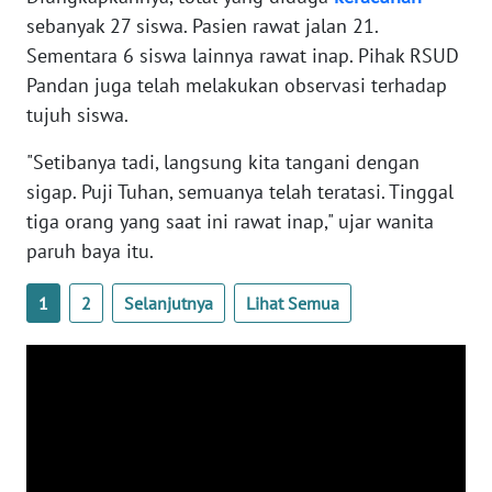
sebanyak 27 siswa. Pasien rawat jalan 21.
Sementara 6 siswa lainnya rawat inap. Pihak RSUD
WN
BABEL
Pandan juga telah melakukan observasi terhadap
tujuh siswa.
WN
"Setibanya tadi, langsung kita tangani dengan
SUMBAR
sigap. Puji Tuhan, semuanya telah teratasi. Tinggal
tiga orang yang saat ini rawat inap," ujar wanita
WN
SUMSEL
paruh baya itu.
WN
1
2
Selanjutnya
Lihat Semua
BENGKULU
WN
LAMPUNG
WN
JATENG