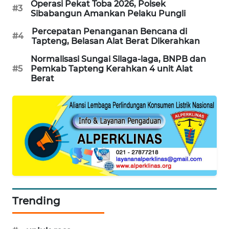
Operasi Pekat Toba 2026, Polsek
#3
WN
Sibabangun Amankan Pelaku Pungli
SUMEDANG
Percepatan Penanganan Bencana di
#4
Tapteng, Belasan Alat Berat Dikerahkan
WN
Normalisasi Sungai Silaga-laga, BNPB dan
CIANJUR
#5
Pemkab Tapteng Kerahkan 4 unit Alat
Berat
WN
KEPULAUAN
SERIBU
WN
TANGERANG
WN
BINJAI
Trending
WN
CIREBON