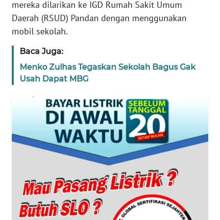
mereka dilarikan ke IGD Rumah Sakit Umum
REDAKSI
Daerah (RSUD) Pandan dengan menggunakan
mobil sekolah.
KARIR
Baca Juga:
DISCLAIMER
Menko Zulhas Tegaskan Sekolah Bagus Gak
Usah Dapat MBG
Wahana
News
Regional
WN
SUMUT
WN
JAKARTA
WN
JABAR