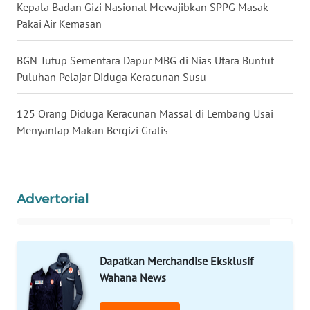
Kepala Badan Gizi Nasional Mewajibkan SPPG Masak
Pakai Air Kemasan
WN
MALUKU
BGN Tutup Sementara Dapur MBG di Nias Utara Buntut
Puluhan Pelajar Diduga Keracunan Susu
WN
MALUT
125 Orang Diduga Keracunan Massal di Lembang Usai
Menyantap Makan Bergizi Gratis
WN
DAIRI
WN
DANAU
Advertorial
TOBA
WN
Dapatkan Merchandise Eksklusif
NIAS
Wahana News
WN