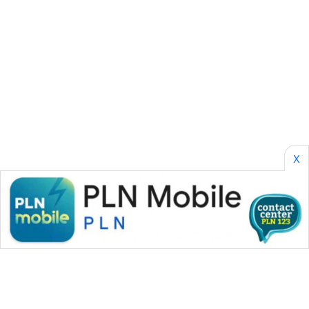
WAHANA
LISTRIK
WAHANA
TRAVEL
WAHANA
TV
X
WAHANANEWS
ID
WAHANANEWS
CO ID
WAHANANEWS
NET