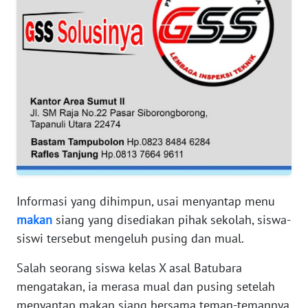
WN
BANTEN
WN
NTT
WN
KEPRI
WN
PAPUA
Informasi yang dihimpun, usai menyantap menu
makan
siang yang disediakan pihak sekolah, siswa-
WN
siswi tersebut mengeluh pusing dan mual.
PAPUA
BARAT
Salah seorang siswa kelas X asal Batubara
mengatakan, ia merasa mual dan pusing setelah
WN
menyantap makan siang bersama teman-temannya