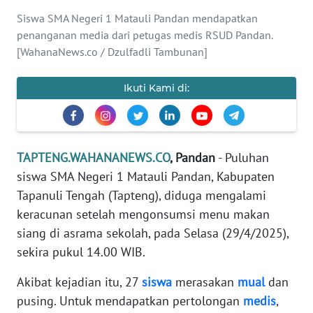
Siswa SMA Negeri 1 Matauli Pandan mendapatkan
Informasi
penanganan media dari petugas medis RSUD Pandan.
[WahanaNews.co / Dzulfadli Tambunan]
INDEKS
BERITA
Ikuti Kami di:
KONTAK
KAMI
INFO
TAPTENG.WAHANANEWS.CO
, Pandan
- Puluhan
IKLAN
siswa SMA Negeri 1 Matauli Pandan, Kabupaten
Tapanuli Tengah (Tapteng), diduga mengalami
TENTANG
keracunan setelah mengonsumsi menu makan
KAMI
siang di asrama sekolah, pada Selasa (29/4/2025),
sekira pukul 14.00 WIB.
PEDOMAN
MEDIA
Akibat kejadian itu, 27
siswa
merasakan
mual
dan
SIBER
pusing. Untuk mendapatkan pertolongan
medis
,