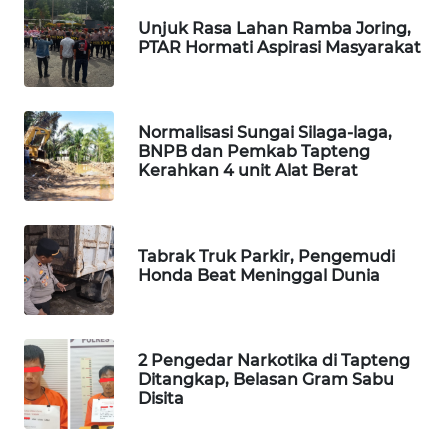
WN
Unjuk Rasa Lahan Ramba Joring,
TAPANULI
PTAR Hormati Aspirasi Masyarakat
TENGAH
WN DELI
Normalisasi Sungai Silaga-laga,
SERDANG
BNPB dan Pemkab Tapteng
Kerahkan 4 unit Alat Berat
WN
TEBING
TINGGI
Tabrak Truk Parkir, Pengemudi
Honda Beat Meninggal Dunia
WN
PAKPAK
WN
2 Pengedar Narkotika di Tapteng
Ditangkap, Belasan Gram Sabu
KARAWANG
Disita
WN